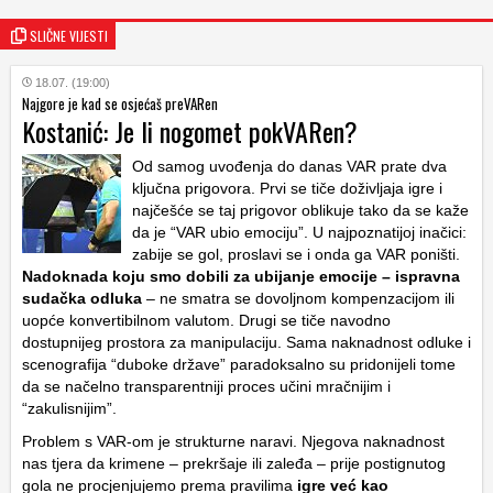
SLIČNE VIJESTI
18.07. (19:00)
Najgore je kad se osjećaš preVARen
Kostanić: Je li nogomet pokVARen?
Od samog uvođenja do danas VAR prate dva
ključna prigovora. Prvi se tiče doživljaja igre i
najčešće se taj prigovor oblikuje tako da se kaže
da je “VAR ubio emociju”. U najpoznatijoj inačici:
zabije se gol, proslavi se i onda ga VAR poništi.
Nadoknada koju smo dobili za ubijanje emocije – ispravna
sudačka odluka
– ne smatra se dovoljnom kompenzacijom ili
uopće konvertibilnom valutom. Drugi se tiče navodno
dostupnijeg prostora za manipulaciju. Sama naknadnost odluke i
scenografija “duboke države” paradoksalno su pridonijeli tome
da se načelno transparentniji proces učini mračnijim i
“zakulisnijim”.
Problem s VAR-om je strukturne naravi. Njegova naknadnost
nas tjera da krimene – prekršaje ili zaleđa – prije postignutog
gola ne procjenjujemo prema pravilima
igre već kao