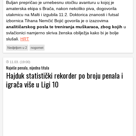
Buljan prepričao je urnebesnu otočku avanturu u kojoj je
amaterska ekipa s Brača, nakon nekoliko piva, dogovorila
utakmicu na Malti i izgubila 11:2. Doktorica znanosti i futsal
izbornica Tihana Nemčić Bojić govorila je o izazovima
analitičarskog posla te treniranja muškaraca, zbog kojih
u
svlačionici namjerno skriva ženska obilježja kako bi je bolje
slušali.
HRT
Nedjeljom u 2
nogomet
11.03. (19:00)
Najviše penala, nijedna titula
Hajduk statistički rekorder po broju penala i
igrača više u Ligi 10