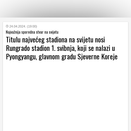
KATEGORIJE
24.04.2024. (19:00)
Najvažnija sporedna stvar na svijetu
Titulu najvećeg stadiona na svijetu nosi
HRVATSKI
Rungrado stadion 1. svibnja, koji se nalazi u
WEB
Pyongyangu, glavnom gradu Sjeverne Koreje