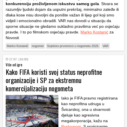
konkurenciju proživljenom iskustvu samog gola
. Stvara se
razumljiv ljudski dojam da usputni prekršaj, minimalno zaleđe ili
dlaka kose nisu dovoljni da ponište važan ili lijep gol koji smo
vidjeli i emocionalno obradili. VAR nas dovodi u situaciju da
sporne situacije ne gledamo sukladno pravilima već po osjećaju
pravde. I to po filmskom osjećaju pravde.
Marko Kostanić
za
Novosti
Marko Kostanić
nogomet
Svjetsko prvenstvo u nogometu 2026.
VAR
17.07. (16:00)
Više od igre
Kako FIFA koristi svoj status neprofitne
organizacije i SP za ekstremnu
komercijalizaciju nogometa
Iako je FIFA pravno registrirana
kao neprofitna udruga u
Švicarskoj, ona u stvarnosti
djeluje kao agresivna
megakorporacija, kažu na
Poslovnom
. S projiciranim