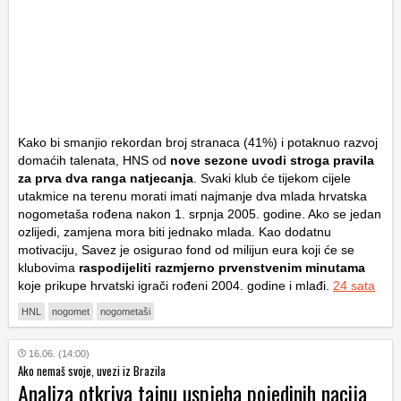
Kako bi smanjio rekordan broj stranaca (41%) i potaknuo razvoj
domaćih talenata, HNS od
nove sezone uvodi stroga pravila
za prva dva ranga natjecanja
. Svaki klub će tijekom cijele
utakmice na terenu morati imati najmanje dva mlada hrvatska
nogometaša rođena nakon 1. srpnja 2005. godine. Ako se jedan
ozlijedi, zamjena mora biti jednako mlada. Kao dodatnu
motivaciju, Savez je osigurao fond od milijun eura koji će se
klubovima
raspodijeliti razmjerno prvenstvenim minutama
koje prikupe hrvatski igrači rođeni 2004. godine i mlađi.
24 sata
HNL
nogomet
nogometaši
16.06. (14:00)
Ako nemaš svoje, uvezi iz Brazila
Analiza otkriva tajnu uspjeha pojedinih nacija