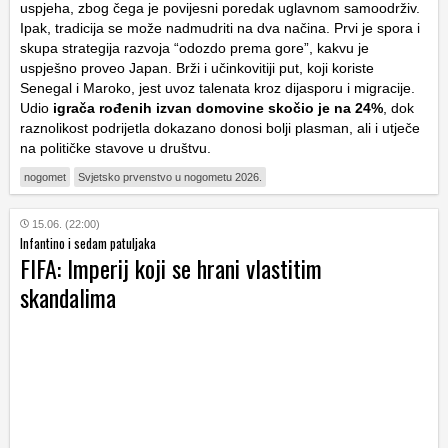
uspjeha, zbog čega je povijesni poredak uglavnom samoodrživ.
Ipak, tradicija se može nadmudriti na dva načina. Prvi je spora i
skupa strategija razvoja “odozdo prema gore”, kakvu je
uspješno proveo Japan. Brži i učinkovitiji put, koji koriste
Senegal i Maroko, jest uvoz talenata kroz dijasporu i migracije.
Udio
igrača rođenih izvan domovine skočio je na 24%
, dok
raznolikost podrijetla dokazano donosi bolji plasman, ali i utječe
na političke stavove u društvu.
nogomet
Svjetsko prvenstvo u nogometu 2026.
15.06. (22:00)
Infantino i sedam patuljaka
FIFA: Imperij koji se hrani vlastitim
skandalima