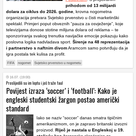
prihodom od 13 milijardi
dolara za ciklus do 2026. godine
, krovna nogometna
organizacija pretvara Svjetsko prvenstvo u čisti marketinški
spektakl. Primjeri poput obveznih “pauza za osvježenje”, koje
televizijama donose stotine milijuna dolara od reklama – te
sponzoriranja svakog trenutka navijačke emocije pokazuju kako
poslovna logika nadvladava sport.
Širenje na 48 reprezentacija
i partnerstvo s naftnim divom
Aramcom samo potvrđuju da je
igra postala tek kulisa za profit.
FIFA
nogomet
Svjetsko prvenstvo u nogometu
16.07. (19:00)
Proslijedili su im loptu i još traže faul
Povijest izraza ‘soccer’ i ‘football’: Kako je
engleski studentski žargon postao američki
standard
Iako se naziv “soccer” danas smatra tipičnim
amerikanizmom, on je zapravo britanski izvozni
proizvod.
Riječ je nastala u Engleskoj u 19.