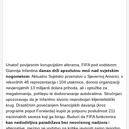
Unatoč povijesnim korupcijskim aferama, FIFA pod vodstvom
Giannija Infantina
danas drži apsolutnu moć nad svjetskim
nogometom
. Aktualno Svjetsko prvenstvo u Sjevernoj Americi, s
rekordnih 48 reprezentacija i 104 utakmice, donosi organizaciji
nevjerojatnih 13 milijardi dolara prihoda, ali i optužbe za
megalomaniju, pohlepu te dodvoravanje autokratima. Stručnjaci
upozoravaju da je Infantino stvorio neprobojan klijentelistički
krug. Drastičnim povećanjem financijskih davanja (kroz
programe poput Forwarda) kupio je potpunu poslušnost 211
nacionalnih saveza koji ga biraju. Budući da FIFA funkcionira
kao nedodirljiva paradržava bez neovisnog nadzora
i
alternative, njezino se vodstvo na kritike javnosti samo lagodno