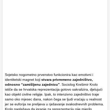
Svjetsko nogometno prvenstvo funkcionira kao emotivni i
identitetski magnet koji
stvara privremeno zajedništvo,
odnosno “zamišljenu zajednicu”
. Sociolog Krešimir Krolo
ističe da se hrvatska reprezentacija gotovo sakralizira, djelujući
kao objekt civilne religije. Ipak, to intenzivno zajedništvo traje
samo oko mjesec dana, nakon čega se ljudi vraćaju u realnost
jer se euforija ne prelijeva u rješavanje svakodnevnih problema.
Krolo naglašava da igranje za reprezentaciju nije mjerilo