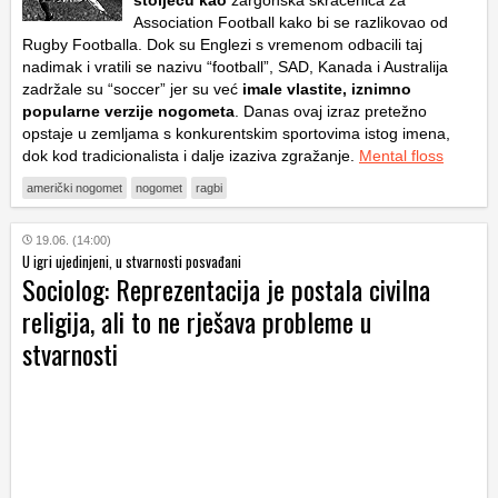
stoljeću kao
žargonska skraćenica za
Association Football
kako bi se razlikovao od
Rugby Footballa
. Dok su Englezi s vremenom odbacili taj
nadimak i vratili se nazivu “football”, SAD, Kanada i Australija
zadržale su “soccer” jer su već
imale vlastite, iznimno
popularne verzije nogometa
. Danas ovaj izraz pretežno
opstaje u zemljama s konkurentskim sportovima istog imena,
dok kod tradicionalista i dalje izaziva zgražanje.
Mental floss
američki nogomet
nogomet
ragbi
19.06. (14:00)
U igri ujedinjeni, u stvarnosti posvađani
Sociolog: Reprezentacija je postala civilna
religija, ali to ne rješava probleme u
stvarnosti