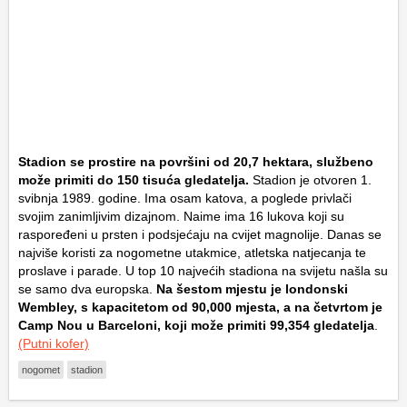
Stadion se prostire na površini od 20,7 hektara, službeno
može primiti do 150 tisuća gledatelja.
Stadion je otvoren 1.
svibnja 1989. godine. Ima osam katova, a poglede privlači
svojim zanimljivim dizajnom. Naime ima 16 lukova koji su
raspoređeni u prsten i podsjećaju na cvijet magnolije. Danas se
najviše koristi za nogometne utakmice, atletska natjecanja te
proslave i parade. U top 10 najvećih stadiona na svijetu našla su
se samo dva europska.
Na šestom mjestu je londonski
Wembley, s kapacitetom od 90,000 mjesta, a na četvrtom je
Camp Nou u Barceloni, koji može primiti 99,354 gledatelja
.
(Putni kofer)
nogomet
stadion