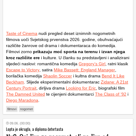
Taste of Cinema
nudi pregled deset iznimnih nogometnih
filmova uoči Svjetskog prvenstva 2026. godine, obuhvaćajući
različite žanrove od drama i dokumentaraca do komedija.
Filmovi zorno
prikazuju moć sporta na terenu i izvan njega
kroz različite ere
i kulture. U članku su predstavljeni i analizirani
sljedeći naslovi: romantična komedija
Gregory’s Girl
, ratni klasik
Escape to Victory
, satira
Mike Bassett: England Manager
,
borilačka komedija
Shaolin Soccer
i kultna drama
Bend It Like
Beckham
. Slijede eksperimentalni dokumentarac
Zidane: A 21st
Century Portrait
, dirljiva drama
Looking for Eric
, biografski film
The Damned United
te cijenjeni dokumentarci
The Class of ‘92
i
Diego Maradona
.
filmovi
nogomet
09.06. (00:00)
Lopta je okrugla, a diploma četvrtasta