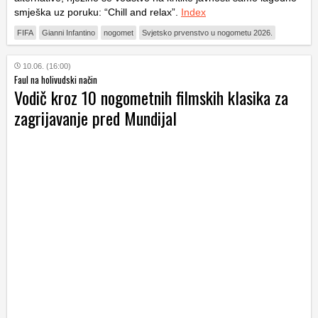
smješka uz poruku:
“Chill and relax”
.
Index
FIFA
Gianni Infantino
nogomet
Svjetsko prvenstvo u nogometu 2026.
10.06. (16:00)
Faul na holivudski način
Vodič kroz 10 nogometnih filmskih klasika za
zagrijavanje pred Mundijal