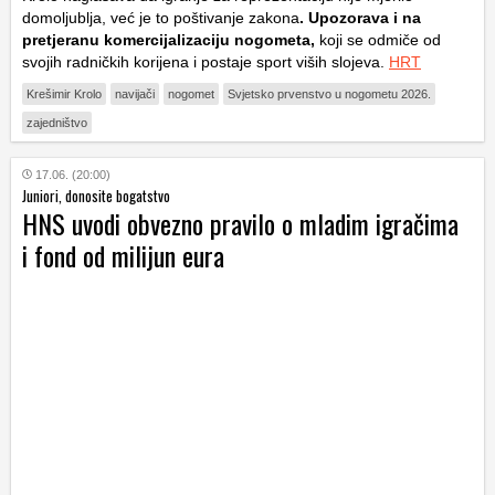
domoljublja, već je to poštivanje zakona
. Upozorava i na
pretjeranu komercijalizaciju nogometa,
koji se odmiče od
svojih radničkih korijena i postaje sport viših slojeva.
HRT
Krešimir Krolo
navijači
nogomet
Svjetsko prvenstvo u nogometu 2026.
zajedništvo
17.06. (20:00)
Juniori, donosite bogatstvo
HNS uvodi obvezno pravilo o mladim igračima
i fond od milijun eura