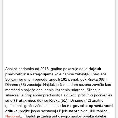
Analiza podataka od 2013. godine pokazuje da je
Hajduk
predvodnik u kategorijama
koje najviše zabavljaju navijače.
Splićani su u tom periodu iznudili
101 penal
, dok Rijeka (88) i
Dinamo (85) zaostaju. Hajduk je čak sedam sezona završio kao
momčad s najviše dosuđenih kaznenih udaraca. Slična je
situacija i s brojčanom prednosti; Hajdukovi protivnici pocrvenjeli
su u
77 utakmica
, dok su Rijeka (51) i Dinamo (42) znatno
rjeđe imali igrača više. Iako statistika
ne govori o opravdanosti
odluka
, brojke jasno svrstavaju Bijele na vrh ovih HNL tablica.
Nacional
… Hajduk je zadnji put osvojio naslov prvaka daleke