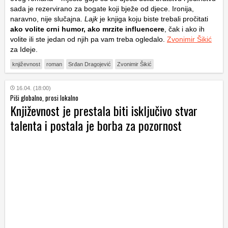
sada je rezervirano za bogate koji bježe od djece. Ironija,
naravno, nije slučajna.
Lajk
je knjiga koju biste trebali pročitati
ako volite crni humor, ako mrzite influencere
, čak i ako ih
volite ili ste jedan od njih pa vam treba ogledalo.
Zvonimir Šikić
za Ideje.
književnost
roman
Srđan Dragojević
Zvonimir Šikić
16.04. (18:00)
Piši globalno, prosi lokalno
Književnost je prestala biti isključivo stvar
talenta i postala je borba za pozornost