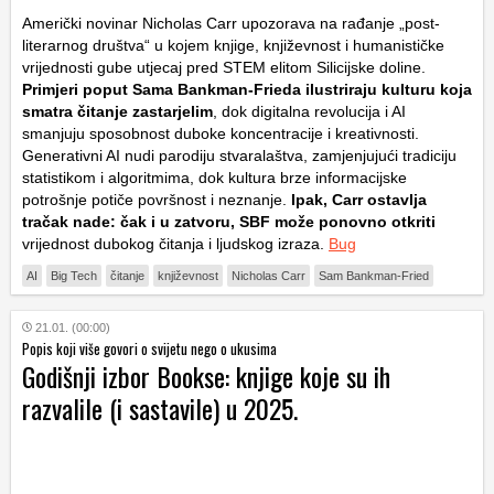
Američki novinar Nicholas Carr upozorava na rađanje „post-
literarnog društva“ u kojem knjige, književnost i humanističke
vrijednosti gube utjecaj pred STEM elitom Silicijske doline.
Primjeri poput Sama Bankman-Frieda ilustriraju kulturu koja
smatra čitanje zastarjelim
, dok digitalna revolucija i AI
smanjuju sposobnost duboke koncentracije i kreativnosti.
Generativni AI nudi parodiju stvaralaštva, zamjenjujući tradiciju
statistikom i algoritmima, dok kultura brze informacijske
potrošnje potiče površnost i neznanje.
Ipak, Carr ostavlja
tračak nade: čak i u zatvoru, SBF može ponovno otkriti
vrijednost dubokog čitanja i ljudskog izraza.
Bug
AI
Big Tech
čitanje
književnost
Nicholas Carr
Sam Bankman-Fried
21.01. (00:00)
Popis koji više govori o svijetu nego o ukusima
Godišnji izbor Bookse: knjige koje su ih
razvalile (i sastavile) u 2025.