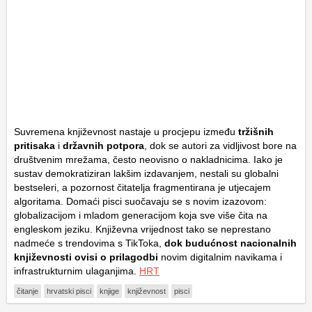
Suvremena književnost nastaje u procjepu između
tržišnih
pritisaka
i
državnih potpora
, dok se autori za vidljivost bore na
društvenim mrežama, često neovisno o nakladnicima. Iako je
sustav demokratiziran lakšim izdavanjem, nestali su globalni
bestseleri, a pozornost čitatelja fragmentirana je utjecajem
algoritama. Domaći pisci suočavaju se s novim izazovom:
globalizacijom i mladom generacijom koja sve više čita na
engleskom jeziku. Književna vrijednost tako se neprestano
nadmeće s trendovima s TikToka,
dok budućnost nacionalnih
književnosti ovisi o prilagodbi
novim digitalnim navikama i
infrastrukturnim ulaganjima.
HRT
čitanje
hrvatski pisci
knjige
književnost
pisci