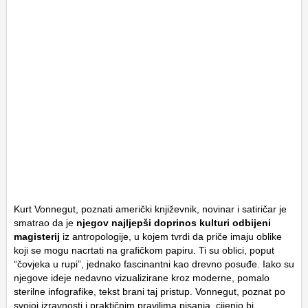
Kurt Vonnegut, poznati američki književnik, novinar i satiričar je
smatrao da je
njegov najljepši doprinos kulturi odbijeni
magisterij
iz antropologije, u kojem tvrdi da priče imaju oblike
koji se mogu nacrtati na grafičkom papiru. Ti su oblici, poput
“čovjeka u rupi”, jednako fascinantni kao drevno posuđe. Iako su
njegove ideje nedavno vizualizirane kroz moderne, pomalo
sterilne infografike, tekst brani taj pristup. Vonnegut, poznat po
svojoj izravnosti i praktičnim pravilima pisanja, cijenio bi