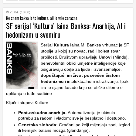
23.04. (10:00)
Ne znam kakva je to kultura, ali je vrlo zarazna
SF serijal ‘Kultura’ Iaina Banksa: Anarhija, AI i
hedonizam u svemiru
Serijal
Kultura
Iaina M. Banksa vrhunac je SF
utopije u kojoj su novac, rad i bolest stvar
prošlosti. Društvom upravljaju
Umovi
(Minds),
benevolentni oblici umjetne inteligencije koje
osiguravaju obilje za ljude i izvanzemaljce,
dopuštajući im život posvećen čistom
hedonizmu
i intelektualnom istraživanju. Ipak,
iza te sjajne fasade kriju se etičke dileme o
uplitanju u tuđe sudbine.
Ključni stupovi Kulture:
Post-oskudna anarhija:
Automatizacija je ukinula
potrebu za radom i vladom; sve je besplatno i dostupno.
Genetska sloboda:
Građani po želji mijenjaju spol, izgled
ili kemijski balans mozga (glandanje).