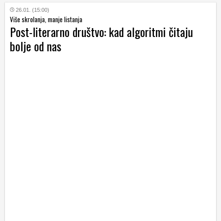
26.01. (15:00)
Više skrolanja, manje listanja
Post-literarno društvo: kad algoritmi čitaju
bolje od nas