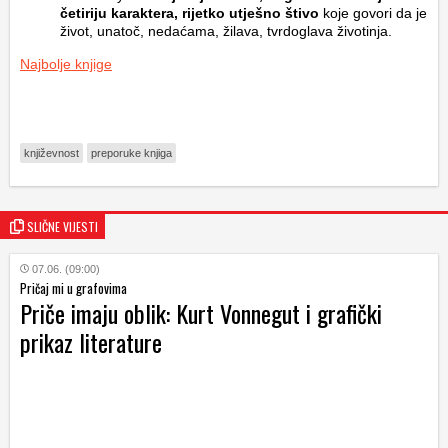
četiriju karaktera, rijetko utješno štivo
koje govori da je
život, unatoč, nedaćama, žilava, tvrdoglava životinja.
Najbolje knjige
književnost
preporuke knjiga
SLIČNE VIJESTI
07.06. (09:00)
Pričaj mi u grafovima
Priče imaju oblik: Kurt Vonnegut i grafički
prikaz literature