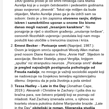
1800 godina prošlo je od smrti rimskoga cara Marka
Aurelija koji je u svojim četrdesetim i pedesetim godinama
pisao svojevrsni „dnevnik“. Tekst nije mišljen da bude
objavljen, Marko Aurelije pisao ga je da izdrži sam sa
sobom: često je u tim zapisima
otvoreno ranjiv, dirljivo
iskren i samokritično uporan u onome što bismo
danas mogli nazvati „tesanjem karaktera“
. No
ponajprije je riječ o stoičkom građenju „unutarnje tvrđave“,
osnovnih filozofskih uvjerenja i postulata koji nam mogu
poslužiti kao utočište u trenucima izazova i kriza.
Ernest Becker
–
Poricanje smrti
(Naprijed, 1987.):
Ovom je knjigom smrću opsjednuti Woody Allen mahao
pred nosom Diane Keaton u filmu „Annie Hall“. Slijedom te
asocijacije, Becker čitatelja, poput Vergilija, knjigom
„spušta“ niz stranputicu neuroze. „Poricanje smrti“
dobar
je pregled najvažnijih postignuća psihologije od
Freuda nadalje
, no mnogo je važniji sociološki aspekt koji
se nadovezuje na čovjekovu temeljnu egzistencijalnu
dilemu: činjenicu da je pola životinja a pola simbol
Tessa Hadley – Late in the Day
(Jonathan Cape,
2019.): Alexandr i Christine te Zachary i Lydia dva su
bračna para, sve četvero prijatelji koji se poznaju od
mladosti. Kad Zachary iznenada umre, u njihovu se
kvartetu otvara pukotina dubine Marijanske brazde. „Late
in the Day“
obiteljski je roman, filigranska studija