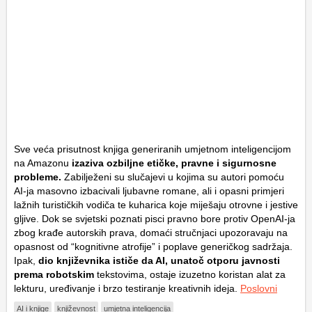
Sve veća prisutnost knjiga generiranih umjetnom inteligencijom
na Amazonu
izaziva ozbiljne etičke, pravne i sigurnosne
probleme.
Zabilježeni su slučajevi u kojima su autori pomoću
AI-ja masovno izbacivali ljubavne romane, ali i opasni primjeri
lažnih turističkih vodiča te kuharica koje miješaju otrovne i jestive
gljive. Dok se svjetski poznati pisci pravno bore protiv OpenAI-ja
zbog krađe autorskih prava, domaći stručnjaci upozoravaju na
opasnost od “kognitivne atrofije” i poplave generičkog sadržaja.
Ipak,
dio književnika ističe da AI, unatoč otporu javnosti
prema robotskim
tekstovima, ostaje izuzetno koristan alat za
lekturu, uređivanje i brzo testiranje kreativnih ideja.
Poslovni
AI i knjige
književnost
umjetna inteligencija