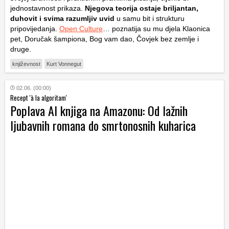
jednostavnost prikaza.
Njegova teorija ostaje briljantan,
duhovit i svima razumljiv uvid
u samu bit i strukturu
pripovijedanja.
Open Culture
… poznatija su mu djela Klaonica
pet, Doručak šampiona, Bog vam dao, Čovjek bez zemlje i
druge.
književnost
Kurt Vonnegut
02.06. (00:00)
Recept 'à la algoritam'
Poplava AI knjiga na Amazonu: Od lažnih
ljubavnih romana do smrtonosnih kuharica