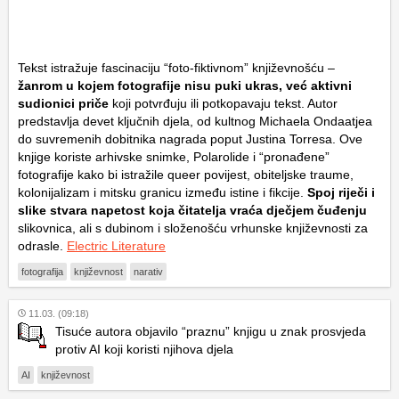
Tekst istražuje fascinaciju “foto-fiktivnom” književnošću –
žanrom u kojem fotografije nisu puki ukras, već aktivni
sudionici priče
koji potvrđuju ili potkopavaju tekst. Autor
predstavlja devet ključnih djela, od kultnog Michaela Ondaatjea
do suvremenih dobitnika nagrada poput Justina Torresa. Ove
knjige koriste arhivske snimke, Polarolide i “pronađene”
fotografije kako bi istražile queer povijest, obiteljske traume,
kolonijalizam i mitsku granicu između istine i fikcije.
Spoj riječi i
slike stvara napetost koja čitatelja vraća dječjem čuđenju
slikovnica, ali s dubinom i složenošću vrhunske književnosti za
odrasle.
Electric Literature
fotografija
književnost
narativ
11.03. (09:18)
Tisuće autora objavilo “praznu” knjigu u znak prosvjeda
protiv AI koji koristi njihova djela
AI
književnost