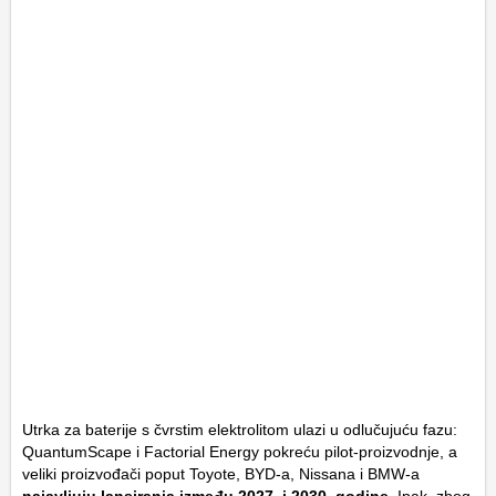
Utrka za baterije s čvrstim elektrolitom ulazi u odlučujuću fazu:
QuantumScape i Factorial Energy pokreću pilot-proizvodnje, a
veliki proizvođači poput Toyote, BYD-a, Nissana i BMW-a
najavljuju lansiranja između 2027. i 2030. godine
. Ipak, zbog