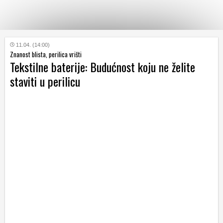
KATEGORIJE
11.04. (14:00)
Znanost blista, perilica vrišti
Tekstilne baterije: Budućnost koju ne želite
HRVATSKI
staviti u perilicu
WEB