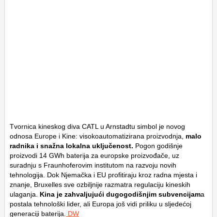
Tvornica kineskog diva CATL u Arnstadtu simbol je novog
odnosa Europe i Kine: visokoautomatizirana proizvodnja,
malo
radnika i snažna lokalna uključenost.
Pogon godišnje
proizvodi 14 GWh baterija za europske proizvođače, uz
suradnju s Fraunhoferovim institutom na razvoju novih
tehnologija. Dok Njemačka i EU profitiraju kroz radna mjesta i
znanje, Bruxelles sve ozbiljnije razmatra regulaciju kineskih
ulaganja.
Kina je zahvaljujući dugogodišnjim subvencijam
a
postala tehnološki lider, ali Europa još vidi priliku u sljedećoj
generaciji baterija.
DW