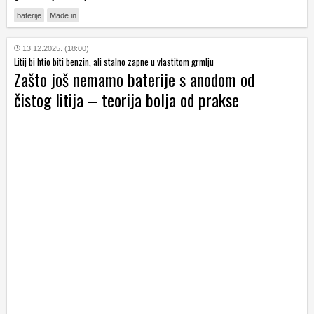
baterije
Made in
13.12.2025. (18:00)
Litij bi htio biti benzin, ali stalno zapne u vlastitom grmlju
Zašto još nemamo baterije s anodom od
čistog litija – teorija bolja od prakse