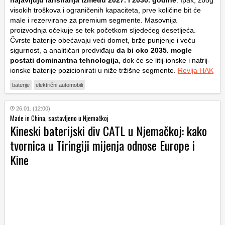
visokih troškova i ograničenih kapaciteta, prve količine bit će
male i rezervirane za premium segmente. Masovnija
proizvodnja očekuje se tek početkom sljedećeg desetljeća.
Čvrste baterije obećavaju veći domet, brže punjenje i veću
sigurnost, a analitičari predviđaju
da bi oko 2035. mogle
postati dominantna tehnologija
, dok će se litij-ionske i natrij-
ionske baterije pozicionirati u niže tržišne segmente.
Revija HAK
baterije
električni automobili
26.01. (12:00)
Made in China, sastavljeno u Njemačkoj
Kineski baterijski div CATL u Njemačkoj: kako
tvornica u Tiringiji mijenja odnose Europe i
Kine