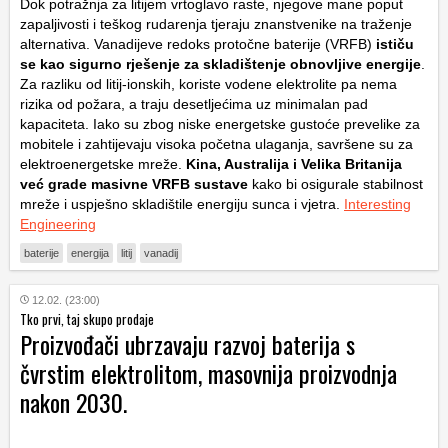
Dok potražnja za litijem vrtoglavo raste, njegove mane poput
zapaljivosti i teškog rudarenja tjeraju znanstvenike na traženje
alternativa. Vanadijeve redoks protočne baterije (VRFB)
ističu
se kao sigurno rješenje za skladištenje obnovljive energije
.
Za razliku od litij-ionskih, koriste vodene elektrolite pa nema
rizika od požara, a traju desetljećima uz minimalan pad
kapaciteta. Iako su zbog niske energetske gustoće prevelike za
mobitele i zahtijevaju visoka početna ulaganja, savršene su za
elektroenergetske mreže.
Kina, Australija i Velika Britanija
već grade masivne VRFB sustave
kako bi osigurale stabilnost
mreže i uspješno skladištile energiju sunca i vjetra.
Interesting
Engineering
baterije
energija
litij
vanadij
12.02. (23:00)
Tko prvi, taj skupo prodaje
Proizvođači ubrzavaju razvoj baterija s
čvrstim elektrolitom, masovnija proizvodnja
nakon 2030.