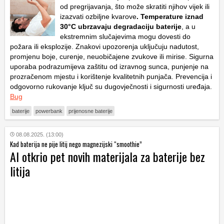
od pregrijavanja, što može skratiti njihov vijek ili
izazvati ozbiljne kvarove
. Temperature iznad
30°C ubrzavaju degradaciju baterije
, a u
ekstremnim slučajevima mogu dovesti do
požara ili eksplozije. Znakovi upozorenja uključuju nadutost,
promjenu boje, curenje, neuobičajene zvukove ili mirise. Sigurna
uporaba podrazumijeva zaštitu od izravnog sunca, punjenje na
prozračenom mjestu i korištenje kvalitetnih punjača. Prevencija i
odgovorno rukovanje ključ su dugovječnosti i sigurnosti uređaja.
Bug
baterije
powerbank
prijenosne baterije
08.08.2025. (13:00)
Kad baterija ne pije litij nego magnezijski “smoothie”
AI otkrio pet novih materijala za baterije bez
litija