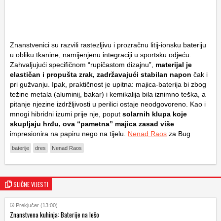
Znanstvenici su razvili rastezljivu i prozračnu litij-ionsku bateriju
u obliku tkanine, namijenjenu integraciji u sportsku odjeću.
Zahvaljujući specifičnom “rupičastom dizajnu”,
materijal je
elastičan i propušta zrak, zadržavajući stabilan napon
čak i
pri gužvanju. Ipak, praktičnost je upitna: majica-baterija bi zbog
težine metala (aluminij, bakar) i kemikalija bila iznimno teška, a
pitanje njezine izdržljivosti u perilici ostaje neodgovoreno. Kao i
mnogi hibridni izumi prije nje, poput
solarnih klupa koje
skupljaju hrđu, ova “pametna” majica zasad više
impresionira na papiru nego na tijelu.
Nenad Raos
za Bug
baterije
dres
Nenad Raos
SLIČNE VIJESTI
Prekjučer (13:00)
Znanstvena kuhinja: Baterije na lešo