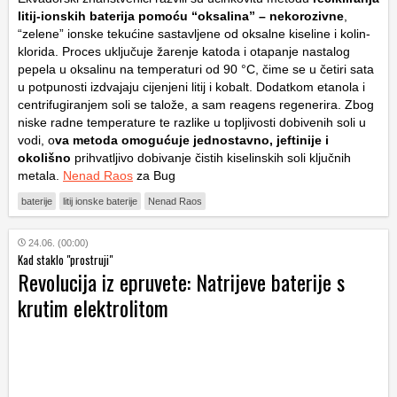
litij-ionskih baterija pomoću “oksalina” – nekorozivne
,
“zelene” ionske tekućine sastavljene od oksalne kiseline i kolin-
klorida. Proces uključuje žarenje katoda i otapanje nastalog
pepela u oksalinu na temperaturi od 90 °C, čime se u četiri sata
u potpunosti izdvajaju cijenjeni litij i kobalt. Dodatkom etanola i
centrifugiranjem soli se talože, a sam reagens regenerira. Zbog
niske radne temperature te razlike u topljivosti dobivenih soli u
vodi, o
va metoda omogućuje jednostavno, jeftinije i
okolišno
prihvatljivo dobivanje čistih kiselinskih soli ključnih
metala.
Nenad Raos
za Bug
baterije
litij ionske baterije
Nenad Raos
24.06. (00:00)
Kad staklo "prostruji"
Revolucija iz epruvete: Natrijeve baterije s
krutim elektrolitom