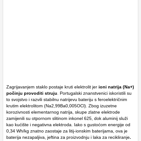
Zagrijavanjem staklo postaje kruti elektrolit jer
ioni natrija (
N
a
+
)
počinju provoditi struju
. Portugalski znanstvenici iskoristili su
to svojstvo i razvili stabilnu natrijevu bateriju s feroelektričnim
krutim elektrolitom (
N
a
2
,
99
B
a
0
,
005
OCl
). Zbog izuzetne
korozivnosti elementarnog natrija, skupe zlatne elektrode
zamijenili su otpornom slitinom inkonel 625, dok aluminij služi
kao kućište i negativna elektroda. Iako s gustoćom energije od
0,34 Wh/kg znatno zaostaje za litij-ionskim baterijama, ova je
baterija nezapaljiva, jeftina za proizvodnju i laka za recikliranje
.