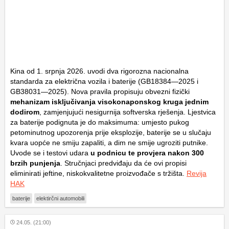
Kina od 1. srpnja 2026. uvodi dva rigorozna nacionalna
standarda za električna vozila i baterije (GB18384—2025 i
GB38031—2025). Nova pravila propisuju obvezni fizički
mehanizam isključivanja visokonaponskog kruga jednim
dodirom
, zamjenjujući nesigurnija softverska rješenja. Ljestvica
za baterije podignuta je do maksimuma: umjesto pukog
petominutnog upozorenja prije eksplozije, baterije se u slučaju
kvara uopće ne smiju zapaliti, a dim ne smije ugroziti putnike.
Uvode se i testovi udara
u podnicu te provjera nakon 300
brzih punjenja
. Stručnjaci predviđaju da će ovi propisi
eliminirati jeftine, niskokvalitetne proizvođače s tržišta.
Revija
HAK
baterije
elektirčni automobili
24.05. (21:00)