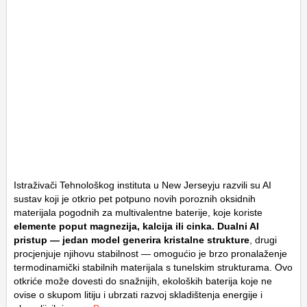
Istraživači Tehnološkog instituta u New Jerseyju razvili su AI
sustav koji je otkrio pet potpuno novih poroznih oksidnih
materijala pogodnih za multivalentne baterije, koje koriste
elemente poput magnezija, kalcija ili cinka. Dualni AI
pristup — jedan model generira kristalne strukture
, drugi
procjenjuje njihovu stabilnost — omogućio je brzo pronalaženje
termodinamički stabilnih materijala s tunelskim strukturama. Ovo
otkriće može dovesti do snažnijih, ekoloških baterija koje ne
ovise o skupom litiju i ubrzati razvoj skladištenja energije i