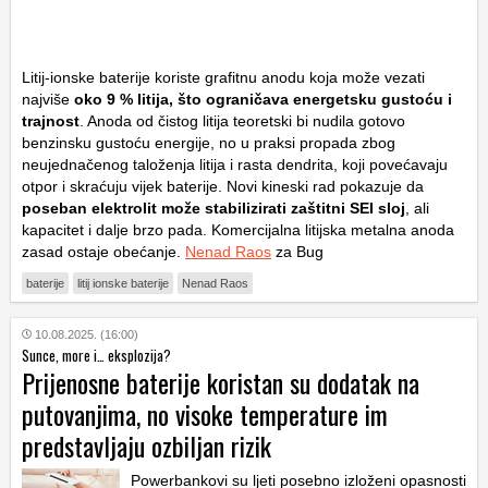
Litij-ionske baterije koriste grafitnu anodu koja može vezati
najviše
oko 9 % litija, što ograničava energetsku gustoću i
trajnost
. Anoda od čistog litija teoretski bi nudila gotovo
benzinsku gustoću energije, no u praksi propada zbog
neujednačenog taloženja litija i rasta dendrita, koji povećavaju
otpor i skraćuju vijek baterije. Novi kineski rad pokazuje da
poseban elektrolit može stabilizirati zaštitni SEI sloj
, ali
kapacitet i dalje brzo pada. Komercijalna litijska metalna anoda
zasad ostaje obećanje.
Nenad Raos
za Bug
baterije
litij ionske baterije
Nenad Raos
10.08.2025. (16:00)
Sunce, more i… eksplozija?
Prijenosne baterije koristan su dodatak na
putovanjima, no visoke temperature im
predstavljaju ozbiljan rizik
Powerbankovi su ljeti posebno izloženi opasnosti