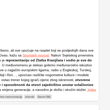
užbeno, ali sve upućuje na rasplet koji se posljednjih dana sve
ućivao, kažu sa
Sportskih novosti
. Nakon Svjetskog prvenstva
 je
reprezentaciju od Zlatka Kranjčara i vodio je sve do
. U međuvremenu je stekao golemo međunarodno iskustvo.
ove u najjačim europskim ligama, radio u Engleskoj, Turskoj,
biji i Kini…, upoznao različite nogometne kulture i modele
 ostao trener kojeg igrači cijene zbog iskrenosti,
otvorene
 i sposobnosti da stvori zajedništvo unutar svlačionice
.
 smjena generacije, a navodno je složio i stručni stožer.
Index
tna reprezentacija
izbornik
Slaven Bilić