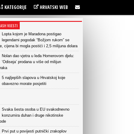
KATEGORIJE
HRVATSKI WEB
LASH VIJESTI
Lopta kojom je Maradona postigao
legendarni pogodak “Božjom rukom” se
e, cijena bi mogla postići i 2,5 milijuna dolara
Nolan dao vjetra u leđa Homerovom djelu:
‘Odiseja’ prodana u više od milijun
raka
5 najljepših slapova u Hrvatskoj koje
obavezno morate posjetiti
Svaka šesta osoba u EU svakodnevno
konzumira duhan i druge nikotinske
vode
Prvi put u povijesti putnički zrakoplov