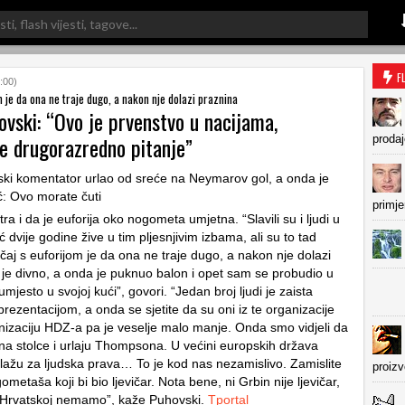
F
:00)
m je da ona ne traje dugo, a nakon nje dolazi praznina
vski: “Ovo je prvenstvo u nacijama,
e drugorazredno pitanje”
prodaj
primje
a i da je euforija oko nogometa umjetna. “Slavili su i ljudi u
eć dvije godine žive u tim pljesnjivim izbama, ali su to tad
učaj s euforijom je da ona ne traje dugo, a nakon nje dolazi
o je divno, a onda je puknuo balon i opet sam se probudio u
jesto u svojoj kući”, govori. “Jedan broj ljudi je zaista
rezentacijom, a onda se sjetite da su oni iz te organizacije
anizaciju HDZ-a pa je veselje malo manje. Onda smo vidjeli da
na stolce i urlaju Thompsona. U većini europskih država
alažu za ljudska prava… To je kod nas nezamislivo. Zamislite
proiz
metaša koji bi bio ljevičar. Nota bene, ni Grbin nije ljevičar,
u Hrvatskoj nemamo”, kaže Puhovski.
Tportal