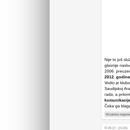
Nije to još sl
glasnije nasl
2006. preuzeo
2012. godine
Vodio je klub
Saudijskoj Ara
rada, a pritom
komunikacije
Čeka ga blaga
Hrvatska nogome
08.07. (15:00)