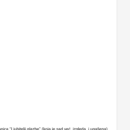
ica “Ljubitelji glazbe” (koja je sad već, izgleda, i ugašena)