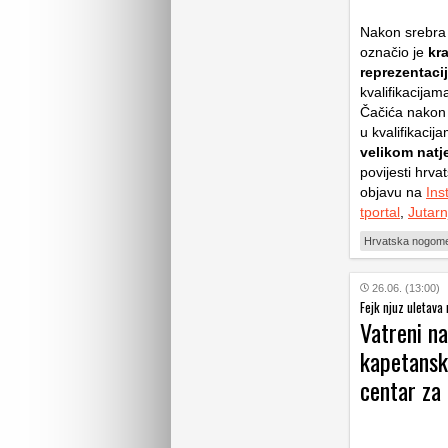
Nakon srebra 
označio je
kra
reprezentaci
kvalifikacijam
Čačića nakon 
u kvalifikacij
velikom natj
povijesti hrv
objavu na
Ins
tportal
,
Jutarn
Hrvatska nogome
26.06. (13:00)
Fejk njuz uletava
Vatreni na
kapetanska
centar za