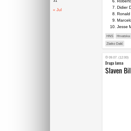
31
Roberto
Didier 
« Jul
Ronald
Marcelo
Jesse M
HNS
Hrvatska 
Zlatko Dalić
09.07. (12:00)
Druga šansa
Slaven Bil