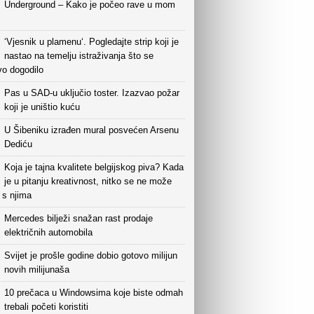
Underground – Kako je počeo rave u mom
‘Vjesnik u plamenu‘. Pogledajte strip koji je
nastao na temelju istraživanja što se
vo dogodilo
Pas u SAD-u uključio toster. Izazvao požar
koji je uništio kuću
U Šibeniku izrađen mural posvećen Arsenu
Dediću
Koja je tajna kvalitete belgijskog piva? Kada
je u pitanju kreativnost, nitko se ne može
i s njima
Mercedes bilježi snažan rast prodaje
električnih automobila
Svijet je prošle godine dobio gotovo milijun
novih milijunaša
10 prečaca u Windowsima koje biste odmah
trebali početi koristiti