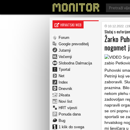
Search
for:
HRVATSKI WEB
10.12.2022. (19
Slučaj s euforijo
Žarko Puho
Forum
Google prevoditelj
nogomet j
Jutarnji
Večernji
Slobodna Dalmacija
Tportal
Puhovski smatr
Net
Petrinji koji v
zaboravili. Sl
Index
praznina. Bil
Dnevnik
nekom plehu um
24sata
zadovoljan rep
Novi list
napravili org
HRT vijesti
se oni popnu 
Ponuda dana
sportaši se z
Bug
hrvatskog nogo
1 klik do svega
mi ljevičara 