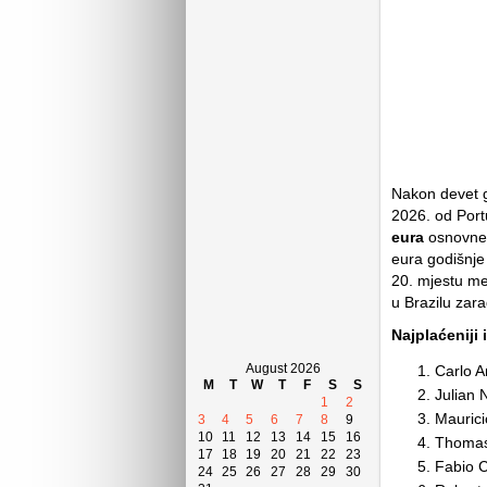
Nakon devet g
2026. od Port
eura
osnovne 
eura godišnje
20. mjestu m
u Brazilu zar
Najplaćeniji 
August 2026
Carlo An
M
T
W
T
F
S
S
Julian 
1
2
Maurici
3
4
5
6
7
8
9
10
11
12
13
14
15
16
Thomas 
17
18
19
20
21
22
23
Fabio C
24
25
26
27
28
29
30