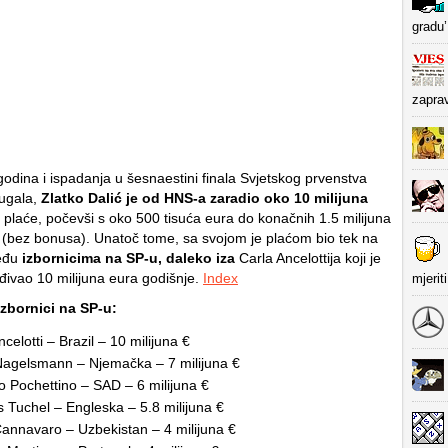
gradu’
zapra
odina i ispadanja u šesnaestini finala Svjetskog prvenstva
ugala,
Zlatko Dalić je od HNS-a zaradio oko 10 milijuna
plaće, počevši s oko 500 tisuća eura do konačnih 1.5 milijuna
 (bez bonusa). Unatoč tome, sa svojom je plaćom bio tek na
eđu
izbornicima na SP-u, daleko iza
Carla Ancelottija koji je
ađivao 10 milijuna eura godišnje.
Index
mjerit
izbornici na SP-u:
celotti – Brazil – 10 milijuna €
Nagelsmann – Njemačka – 7 milijuna €
o Pochettino – SAD – 6 milijuna €
Tuchel – Engleska – 5.8 milijuna €
annavaro – Uzbekistan – 4 milijuna €