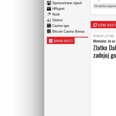
Sponzorirane vijesti
Hrvatska nogome
HRsport
Rizik
Slotovi
SLIČNE VIJESTI
Casino igre
Bitcoin Casino Bonus
09.07. (17:00)
Minimalac, da se 
ARHIVA VIJESTI
Zlatko Dal
zadnjoj go