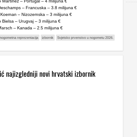
 Martinez – Portugal – 4 milijuna €
Deschamps – Francuska – 3.8 milijuna €
 Koeman – Nizozemska – 3 milijuna €
 Bielsa – Urugvaj – 3 milijuna €
arsch – Kanada – 2.5 milijuna €
nogometna reprezentacija
izbornik
Svjetsko prvenstvo u nogometu 2026.
ić najizgledniji novi hrvatski izbornik