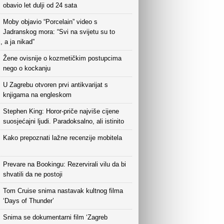
obavio let dulji od 24 sata
Moby objavio “Porcelain” video s
Jadranskog mora: “Svi na svijetu su to
i, a ja nikad”
Žene ovisnije o kozmetičkim postupcima
nego o kockanju
U Zagrebu otvoren prvi antikvarijat s
knjigama na engleskom
Stephen King: Horor-priče najviše cijene
suosjećajni ljudi. Paradoksalno, ali istinito
Kako prepoznati lažne recenzije mobitela
Prevare na Bookingu: Rezervirali vilu da bi
shvatili da ne postoji
Tom Cruise snima nastavak kultnog filma
‘Days of Thunder’
Snima se dokumentarni film ‘Zagreb