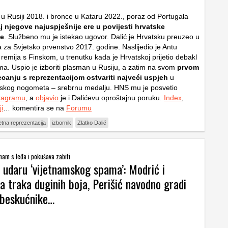
u Rusiji 2018. i bronce u Kataru 2022., poraz od Portugala
j njegove najuspješnije ere u povijesti hrvatske
je
. Službeno mu je istekao ugovor. Dalić je Hrvatsku preuzeo u
a za Svjetsko prvenstvo 2017. godine. Naslijedio je Antu
remija s Finskom, u trenutku kada je Hrvatskoj prijetio debakl
ama. Uspio je izboriti plasman u Rusiju, a zatim na svom
prvom
ecanju s reprezentacijom ostvariti najveći uspjeh
u
atskog nogometa – srebrnu medalju. HNS mu je posvetio
tagramu
, a
objavio
je i Dalićevu oproštajnu poruku.
Index
,
ji
… komentira se na
Forumu
tna reprezentacija
izbornik
Zlatko Dalić
 nam s leđa i pokušava zabiti
 udaru ‘vijetnamskog spama’: Modrić i
 traka duginih boja, Perišić navodno gradi
 beskućnike…