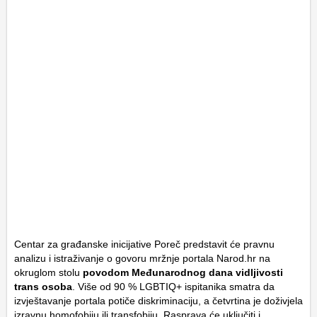
Centar za građanske inicijative Poreč predstavit će pravnu
analizu i istraživanje o govoru mržnje portala Narod.hr na
okruglom stolu
povodom Međunarodnog dana vidljivosti
trans osoba
. Više od 90 % LGBTIQ+ ispitanika smatra da
izvještavanje portala potiče diskriminaciju, a četvrtina je doživjela
izravnu homofobiju ili transfobiju. Rasprava će uključiti i