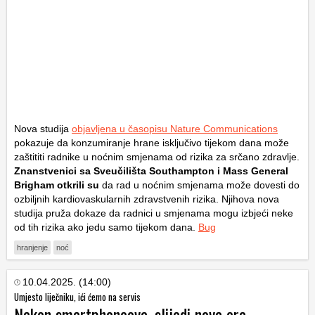
Nova studija
objavljena u časopisu Nature Communications
pokazuje da konzumiranje hrane isključivo tijekom dana može
zaštititi radnike u noćnim smjenama od rizika za srčano zdravlje.
Znanstvenici sa Sveučilišta Southampton i Mass General
Brigham otkrili su
da rad u noćnim smjenama može dovesti do
ozbiljnih kardiovaskularnih zdravstvenih rizika. Njihova nova
studija pruža dokaze da radnici u smjenama mogu izbjeći neke
od tih rizika ako jedu samo tijekom dana.
Bug
hranjenje
noć
10.04.2025. (14:00)
Umjesto liječniku, ići ćemo na servis
Nakon smartphoneova, slijedi nova era