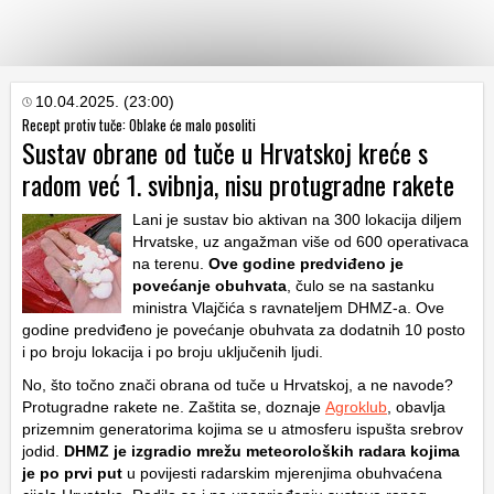
KATEGORIJE
10.04.2025. (23:00)
Recept protiv tuče: Oblake će malo posoliti
Sustav obrane od tuče u Hrvatskoj kreće s
HRVATSKI
radom već 1. svibnja, nisu protugradne rakete
WEB
Lani je sustav bio aktivan na 300 lokacija diljem
Hrvatske, uz angažman više od 600 operativaca
na terenu.
Ove godine predviđeno je
povećanje obuhvata
, čulo se na sastanku
ministra Vlajčića s ravnateljem DHMZ-a. Ove
godine predviđeno je povećanje obuhvata za dodatnih 10 posto
i po broju lokacija i po broju uključenih ljudi.
No, što točno znači obrana od tuče u Hrvatskoj, a ne navode?
Protugradne rakete ne. Zaštita se, doznaje
Agroklub
, obavlja
prizemnim generatorima kojima se u atmosferu ispušta srebrov
jodid.
DHMZ je izgradio mrežu meteoroloških radara kojima
je po prvi put
u povijesti radarskim mjerenjima obuhvaćena