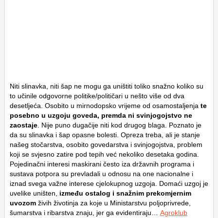
Niti slinavka, niti šap ne mogu ga uništiti toliko snažno koliko su
to učinile odgovorne politike/političari u nešto više od dva
desetljeća. Osobito u mirnodopsko vrijeme od osamostaljenja
te
posebno u uzgoju goveda, premda ni svinjogojstvo ne
zaostaje
. Nije puno dugačije niti kod drugog blaga. Poznato je
da su slinavka i šap opasne bolesti. Opreza treba, ali je stanje
našeg stočarstva, osobito govedarstva i svinjogojstva, problem
koji se svjesno zatire pod tepih već nekoliko desetaka godina.
Pojedinačni interesi maskirani često iza državnih programa i
sustava potpora su prevladali u odnosu na one nacionalne i
iznad svega važne interese cjelokupnog uzgoja. Domaći uzgoj je
uvelike uništen,
između ostalog i snažnim prekomjernim
uvozom
živih životinja za koje u Ministarstvu poljoprivrede,
šumarstva i ribarstva znaju, jer ga evidentiraju…
Agroklub