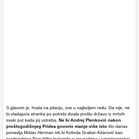
S glavom je, hvala na pitanju, sve u najboljem redu. Da nije, ne
bi vladajuća stranka po potrebi dizala prošlu državu iz mrtvih
svaki put kada joj ustreba
. Ne bi
Andrej Plenković
nakon
prošlogodišnjeg Pridea govorio manje-više isto
što danas
ponavlja Mislav Herman niti bi
Kolinda Grabar-Kitarović
kao
predsjednica Republike bulaznila o orjunašima i jugoslavenskoj