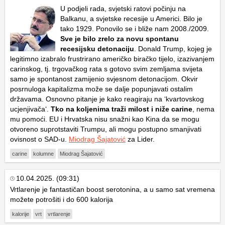
U podjeli rada, svjetski ratovi počinju na
Balkanu, a svjetske recesije u Americi. Bilo je
tako 1929. Ponovilo se i bliže nam 2008./2009.
Sve je bilo zrelo za novu spontanu
recesijsku detonaciju
. Donald Trump, kojeg je
legitimno izabralo frustrirano američko biračko tijelo, izazivanjem
carinskog, tj. trgovačkog rata s gotovo svim zemljama svijeta
samo je spontanost zamijenio svjesnom detonacijom. Okvir
posrnuloga kapitalizma može se dalje popunjavati ostalim
državama. Osnovno pitanje je kako reagiraju na ‘kvartovskog
ucjenjivača‘.
Tko na koljenima traži milost i niže carine
, nema
mu pomoći. EU i Hrvatska nisu snažni kao Kina da se mogu
otvoreno suprotstaviti Trumpu, ali mogu postupno smanjivati
ovisnost o SAD-u.
Miodrag Šajatović
za Lider.
carine
kolumne
Miodrag Šajatović
10.04.2025. (09:31)
Vrtlarenje je fantastičan boost serotonina, a u samo sat vremena
možete potrošiti i do 600 kalorija
kalorije
vrt
vrtlarenje