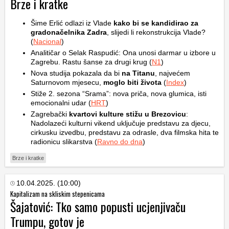
Brze i kratke
Šime Erlić odlazi iz Vlade
kako bi se kandidirao za
gradonačelnika Zadra
, slijedi li rekonstrukcija Vlade?
(
Nacional
)
Analitičar o Selak Raspudić: Ona unosi darmar u izbore u
Zagrebu. Rastu šanse za drugi krug (
N1
)
Nova studija pokazala da bi
na Titanu
, najvećem
Saturnovom mjesecu,
moglo biti života
(
Index
)
Stiže 2. sezona “Srama”: nova priča, nova glumica, isti
emocionalni udar (
HRT
)
Zagrebački
kvartovi kulture stižu u Brezovicu
:
Nadolazeći kulturni vikend uključuje predstavu za djecu,
cirkusku izvedbu, predstavu za odrasle, dva filmska hita te
radionicu slikarstva (
Ravno do dna
)
Brze i kratke
10.04.2025. (10:00)
Kapitalizam na skliskim stepenicama
Šajatović: Tko samo popusti ucjenjivaču
Trumpu, gotov je