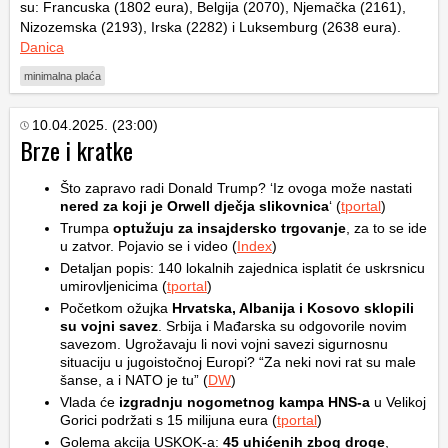
su: Francuska (1802 eura), Belgija (2070), Njemačka (2161),
Nizozemska (2193), Irska (2282) i Luksemburg (2638 eura).
Danica
minimalna plaća
10.04.2025. (23:00)
Brze i kratke
Što zapravo radi Donald Trump? ‘Iz ovoga može nastati
nered za koji je Orwell dječja slikovnica
‘ (
tportal
)
Trumpa
optužuju za insajdersko trgovanje
, za to se ide
u zatvor. Pojavio se i video (
Index
)
Detaljan popis: 140 lokalnih zajednica isplatit će uskrsnicu
umirovljenicima (
tportal
)
Početkom ožujka
Hrvatska, Albanija i Kosovo sklopili
su vojni savez
. Srbija i Mađarska su odgovorile novim
savezom. Ugrožavaju li novi vojni savezi sigurnosnu
situaciju u jugoistočnoj Europi? “Za neki novi rat su male
šanse, a i NATO je tu” (
DW
)
Vlada će
izgradnju nogometnog kampa HNS-a
u Velikoj
Gorici podržati s 15 milijuna eura (
tportal
)
Golema akcija USKOK-a:
45 uhićenih zbog droge
,