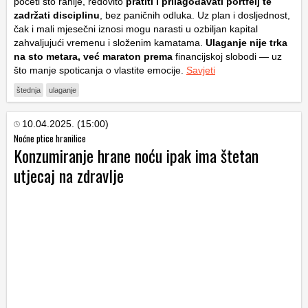
početi što ranije, redovito
pratiti i prilagođavati portfelj te
zadržati disciplinu
, bez paničnih odluka. Uz plan i dosljednost,
čak i mali mjesečni iznosi mogu narasti u ozbiljan kapital
zahvaljujući vremenu i složenim kamatama.
Ulaganje nije trka
na sto metara, već maraton prema
financijskoj slobodi — uz
što manje spoticanja o vlastite emocije.
Savjeti
štednja
ulaganje
10.04.2025. (15:00)
Noćne ptice hranilice
Konzumiranje hrane noću ipak ima štetan
utjecaj na zdravlje