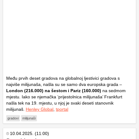
Među prvih deset gradova na globalnoj ljestivici gradova s
najviše milijunaša, našla su se samo dva europska grada –
London (216.000) na šestom i Pariz (160.000)
na sedmom
mjestu. Iako se njemačka ‘prijestolnica milijunaša’ Frankfurt
našla tek na 19. mjestu, u njoj je svaki deseti stanovnik
milijunaš.
Henley Global
,
tportal
gradovi
milijunaši
10.04.2025. (11:00)