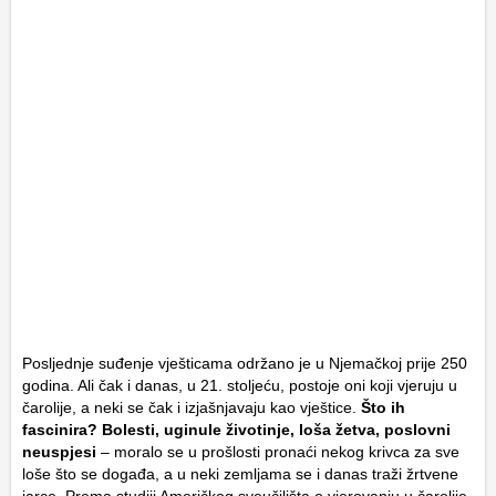
Posljednje suđenje vješticama održano je u Njemačkoj prije 250
godina. Ali čak i danas, u 21. stoljeću, postoje oni koji vjeruju u
čarolije, a neki se čak i izjašnjavaju kao vještice.
Što ih
fascinira? Bolesti, uginule životinje, loša žetva, poslovni
neuspjesi
– moralo se u prošlosti pronaći nekog krivca za sve
loše što se događa, a u neki zemljama se i danas traži žrtvene
jarce. Prema studiji Američkog sveučilišta o vjerovanju u čarolije