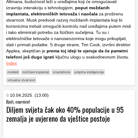
Altmana, budućnost leži u uređajima koji će omogućavati
izravniju interakciju s tehnologijom,
poput moždanih
implantata, elektroničkih tetovaža i naočala
za proširenu
stvarnost. Musk predvodi razvoj moždanih implantata koji bi
korisnicima trebali omogućiti kontrolu nad uređajima putem misli
i tako eliminirati potrebu za fizičkim sučeljima. Tu su i
elektročničke tetovaže s nanosenzorima koje mogu prikupljati,
slati i primati podatke. S druge strane, Tim Cook, izvršni direktor
Applea, skeptičan je
prema toj ideji te vjeruje da će pametni
telefoni još dugo igrati
ključnu ulogu u svakodnevnom životu.
Index
mobiteli
moždani implantat
smartphone
umjetna inteligencija
virtualna stvarnost
10.04.2025. (13:00)
Bježi, coprnice!
Diljem svijeta čak oko 40% populacije u 95
zemalja je uvjereno da vještice postoje