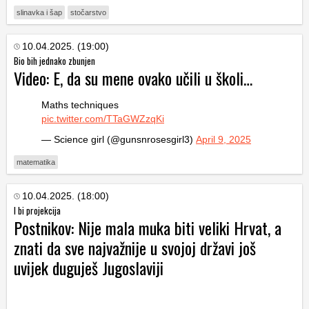
slinavka i šap
stočarstvo
10.04.2025. (19:00)
Bio bih jednako zbunjen
Video: E, da su mene ovako učili u školi…
Maths techniques
pic.twitter.com/TTaGWZzqKi
— Science girl (@gunsnrosesgirl3)
April 9, 2025
matematika
10.04.2025. (18:00)
I bi projekcija
Postnikov: Nije mala muka biti veliki Hrvat, a
znati da sve najvažnije u svojoj državi još
uvijek duguješ Jugoslaviji