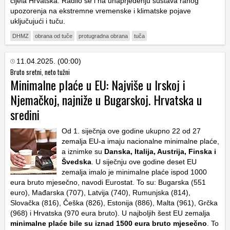
cijela Hrvatska. Radilo se i na unaprjeđenju sustava ranog
upozorenja na ekstremne vremenske i klimatske pojave
uključujući i tuču.
DHMZ
obrana od tuče
protugradna obrana
tuča
11.04.2025. (00:00)
Bruto sretni, neto tužni
Minimalne plaće u EU: Najviše u Irskoj i
Njemačkoj, najniže u Bugarskoj. Hrvatska u
sredini
Od 1. siječnja ove godine ukupno 22 od 27
zemalja EU-a imaju nacionalne minimalne plaće,
a iznimke su
Danska, Italija, Austrija, Finska i
Švedska
. U siječnju ove godine deset EU
zemalja imalo je minimalne plaće ispod 1000
eura bruto mjesečno, navodi Eurostat. To su: Bugarska (551
euro), Mađarska (707), Latvija (740), Rumunjska (814),
Slovačka (816), Češka (826), Estonija (886), Malta (961), Grčka
(968) i Hrvatska (970 eura bruto). U najboljih šest EU zemalja
minimalne plaće bile su iznad 1500 eura bruto mjesečno
. To