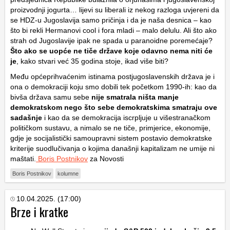
proizvodnji jogurta… lijevi su liberali iz nekog razloga uvjereni da
se HDZ-u Jugoslavija samo pričinja i da je naša desnica – kao
što bi rekli Hermanovi cool i fora mladi – malo delulu. Ali što ako
strah od Jugoslavije ipak ne spada u paranoidne poremećaje?
Što ako se uopće ne tiče države koje odavno nema niti će
je
, kako stvari već 35 godina stoje, ikad više biti?
Među općeprihvaćenim istinama postjugoslavenskih država je i
ona o demokraciji koju smo dobili tek početkom 1990-ih: kao da
bivša država samu sebe
nije smatrala ništa manje
demokratskom nego što sebe demokratskima smatraju ove
sadašnje
i kao da se demokracija iscrpljuje u višestranačkom
političkom sustavu, a nimalo se ne tiče, primjerice, ekonomije,
gdje je socijalistički samoupravni sistem postavio demokratske
kriterije suodlučivanja o kojima današnji kapitalizam ne umije ni
maštati.
Boris Postnikov
za Novosti
Boris Postnikov
kolumne
10.04.2025. (17:00)
Brze i kratke