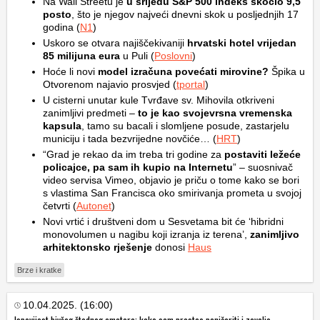
Na Wall Streetu je
u srijedu S&P 500 indeks skočio 9,5
posto
, što je njegov najveći dnevni skok u posljednjih 17
godina (
N1
)
Uskoro se otvara najiščekivaniji
hrvatski hotel vrijedan
85 milijuna eura
u Puli (
Poslovni
)
Hoće li novi
model izračuna povećati mirovine?
Špika u
Otvorenom najavio prosvjed (
tportal
)
U cisterni unutar kule Tvrđave sv. Mihovila otkriveni
zanimljivi predmeti –
to je kao svojevrsna vremenska
kapsula
, tamo su bacali i slomljene posude, zastarjelu
municiju i tada bezvrijedne novčiće… (
HRT
)
“Grad je rekao da im treba tri godine za
postaviti ležeće
policajce, pa sam ih kupio na Internetu
” – suosnivač
video servisa Vimeo, objavio je priču o tome kako se bori
s vlastima San Francisca oko smirivanja prometa u svojoj
četvrti (
Autonet
)
Novi vrtić i društveni dom u Sesvetama bit će ‘hibridni
monovolumen u nagibu koji izranja iz terena’,
zanimljivo
arhitektonsko rješenje
donosi
Haus
Brze i kratke
10.04.2025. (16:00)
Ispovijest bivšeg štednog amatera: kako sam prestao paničariti i zavolio