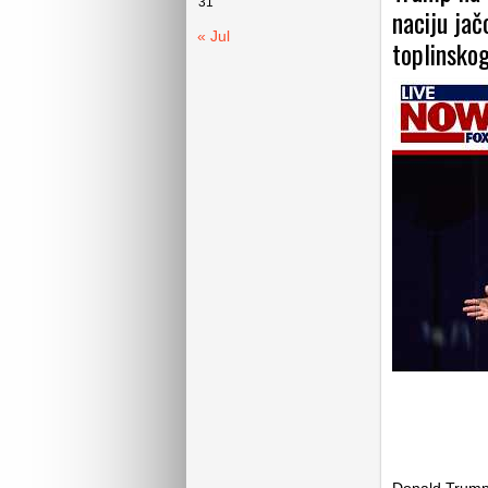
31
naciju ja
« Jul
toplinskog