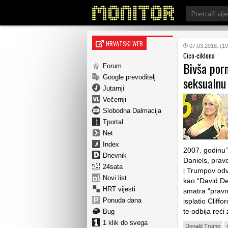
Search
for:
HRVATSKI WEB
07.03.2018. (19
Cico-ciklona
Bivša porn
Forum
Google prevoditelj
seksualnu
Jutarnji
Večernji
Slobodna Dalmacija
Tportal
Net
Index
2007. godinu”
Dnevnik
Daniels, pravo
24sata
i Trumpov odv
Novi list
kao “David De
HRT vijesti
smatra “pravn
Ponuda dana
isplatio Cliff
te odbija reći
Bug
1 klik do svega
Donald Trump