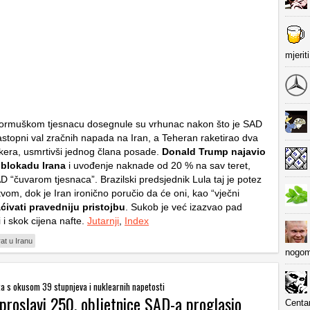
mjerit
Hormuškom tjesnacu dosegnule su vrhunac nakon što je SAD
zastopni val zračnih napada na Iran, a Teheran raketirao dva
kera, usmrtivši jednog člana posade.
Donald Trump najavio
blokadu Irana
i uvođenje naknade od 20 % na sav teret,
D “čuvarom tjesnaca”. Brazilski predsjednik Lula taj je potez
vom, dok je Iran ironično poručio da će oni, kao “vječni
ćivati pravedniju pristojbu
. Sukob je već izazvao pad
i i skok cijena nafte.
Jutarnji
,
Index
rat u Iranu
nogom
a s okusom 39 stupnjeva i nuklearnih napetosti
proslavi 250. obljetnice SAD-a proglasio
Centa