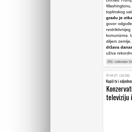
Donald Trump 
Washingtonu, 
toplinskog va
gradu je otk
govor odgođen
restriktivnije
komunizma. Ia
diljem zemlje
država dana
uživa rekordn
250. rođendan S
04.07. (16:00)
Kupiš tv i odjedno
Konzervati
televiziju