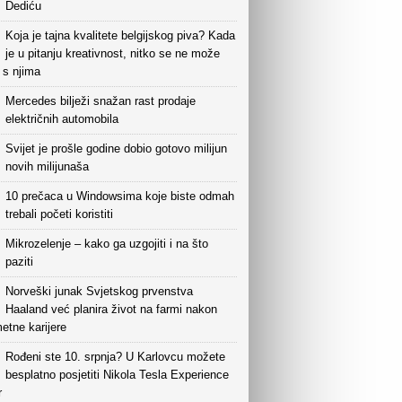
Dediću
Koja je tajna kvalitete belgijskog piva? Kada
je u pitanju kreativnost, nitko se ne može
i s njima
Mercedes bilježi snažan rast prodaje
električnih automobila
Svijet je prošle godine dobio gotovo milijun
novih milijunaša
10 prečaca u Windowsima koje biste odmah
trebali početi koristiti
Mikrozelenje – kako ga uzgojiti i na što
paziti
Norveški junak Svjetskog prvenstva
Haaland već planira život na farmi nakon
etne karijere
Rođeni ste 10. srpnja? U Karlovcu možete
besplatno posjetiti Nikola Tesla Experience
r