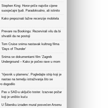
Stephen King: Horor-priče najviše cijene
suosjećajni ljudi. Paradoksalno, ali istinito
Kako prepoznati lažne recenzije mobitela
Prevare na Bookingu: Rezervirali vilu da bi
shvatili da ne postoji
Tom Cruise snima nastavak kultnog filma
‘Days of Thunder’
Snima se dokumentarni film ‘Zagreb
Underground – Kako je počeo rave u mom
‘Vjesnik u plamenu‘. Pogledajte strip koji je
nastao na temelju istraživanja što se
vo dogodilo
Pas u SAD-u uključio toster. Izazvao požar
koji je uništio kuću
U Šibeniku izrađen mural posvećen Arsenu