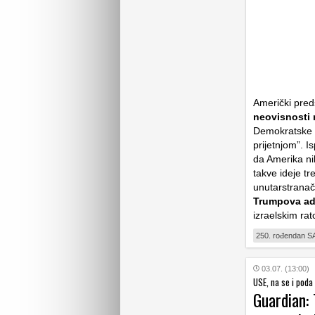
Američki pred
neovisnosti
Demokratske s
prijetnjom”. I
da Amerika ni
takve ideje tr
unutarstranač
Trumpova adm
izraelskim rat
250. rođendan S
03.07. (13:00)
USE, na se i poda
Guardian: 