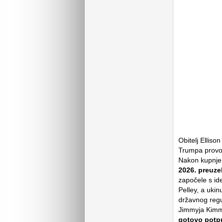
Obitelj Elliso
Trumpa provo
Nakon kupnje
2026. preuze
započele s id
Pelley, a ukinu
državnog regu
Jimmyja Kimme
gotovo potp