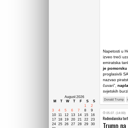
Napetosti u 
izveo treći u
emiratska tan
je pomorsku 
proglasivši SA
nazvao piratst
čuvari”,
napla
svjetskih burz
August 2026
Donald Trump
M
T
W
T
F
S
S
1
2
3
4
5
6
7
8
9
05.07. (14:00)
10
11
12
13
14
15
16
Rođendanska tort
17
18
19
20
21
22
23
Trump na 
24
25
26
27
28
29
30