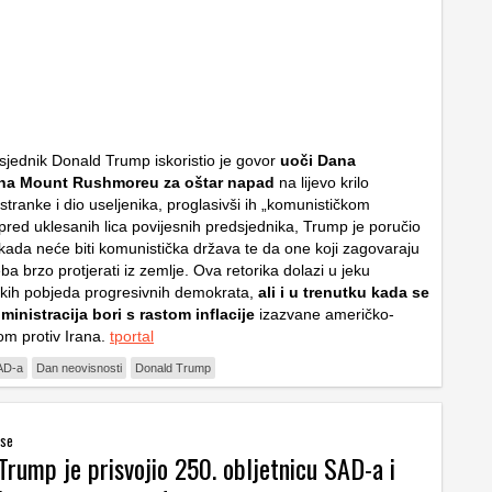
sjednik Donald Trump iskoristio je govor
uoči Dana
 na Mount Rushmoreu za oštar napad
na lijevo krilo
tranke i dio useljenika, proglasivši ih „komunističkom
spred uklesanih lica povijesnih predsjednika, Trump je poručio
kada neće biti komunistička država te da one koji zagovaraju
eba brzo protjerati iz zemlje. Ova retorika dolazi u jeku
kih pobjeda progresivnih demokrata,
ali i u trenutku kada se
inistracija bori s rastom inflacije
izazvane američko-
om protiv Irana.
tportal
AD-a
Dan neovisnosti
Donald Trump
 se
Trump je prisvojio 250. obljetnicu SAD-a i