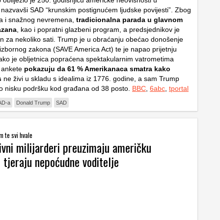
obilježio je 250. godišnjicu američke neovisnosti u
nazvavši SAD “krunskim postignućem ljudske povijesti”. Zbog
la i snažnog nevremena,
tradicionalna parada u glavnom
azana
, kao i popratni glazbeni program, a predsjednikov je
 za nekoliko sati. Trump je u obraćanju obećao donošenje
g izbornog zakona (SAVE America Act) te je napao prijetnju
ko je obljetnica popraćena spektakularnim vatrometima
, ankete
pokazuju da 61 % Amerikanaca smatra kako
s
ne živi u skladu s idealima iz 1776. godine, a sam Trump
o nisku podršku kod građana od 38 posto.
BBC
,
6abc
,
tportal
AD-a
Donald Trump
SAD
m te svi hvale
vni milijarderi preuzimaju američku
 i tjeraju nepoćudne voditelje