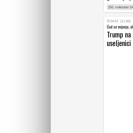
250. rođendan S
04.07. (11:00)
Ćud se mijenja, al
Trump na 
useljenici