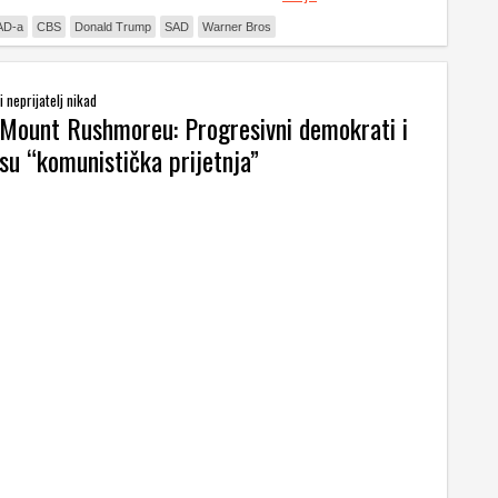
AD-a
CBS
Donald Trump
SAD
Warner Bros
i neprijatelj nikad
Mount Rushmoreu: Progresivni demokrati i
 su “komunistička prijetnja”