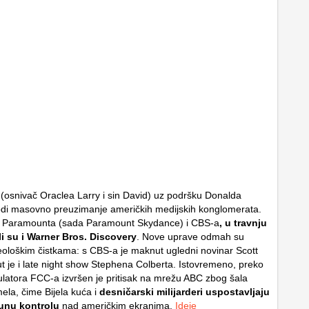
n (osnivač Oraclea Larry i sin David) uz podršku Donalda
di masovno preuzimanje američkih medijskih konglomerata.
 Paramounta (sada Paramount Skydance) i CBS-a
, u travnju
li su i Warner Bros. Discovery
. Nove uprave odmah su
eološkim čistkama: s CBS-a je maknut ugledni novinar Scott
t je i
late night show
Stephena Colberta. Istovremeno, preko
latora FCC-a izvršen je pritisak na mrežu ABC zbog šala
la, čime Bijela kuća i
desničarski milijarderi uspostavljaju
unu kontrolu
nad američkim ekranima.
Ideje