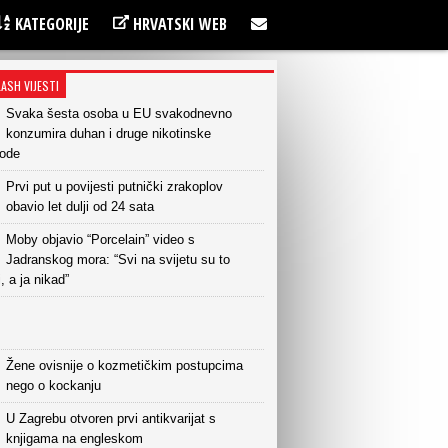
KATEGORIJE
HRVATSKI WEB
LASH VIJESTI
Svaka šesta osoba u EU svakodnevno
konzumira duhan i druge nikotinske
vode
Prvi put u povijesti putnički zrakoplov
obavio let dulji od 24 sata
Moby objavio “Porcelain” video s
Jadranskog mora: “Svi na svijetu su to
i, a ja nikad”
Žene ovisnije o kozmetičkim postupcima
nego o kockanju
U Zagrebu otvoren prvi antikvarijat s
knjigama na engleskom