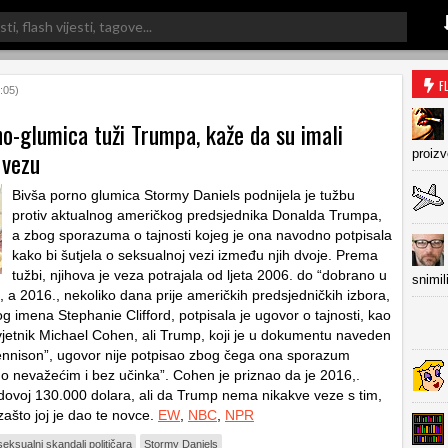
F
:05)
o-glumica tuži Trumpa, kaže da su imali
 vezu
proiz
Bivša porno glumica Stormy Daniels podnijela je tužbu
protiv aktualnog američkog predsjednika Donalda Trumpa,
a zbog sporazuma o tajnosti kojeg je ona navodno potpisala
kako bi šutjela o seksualnoj vezi između njih dvoje. Prema
tužbi, njihova je veza potrajala od ljeta 2006. do “dobrano u
snimil
, a 2016., nekoliko dana prije američkih predsjedničkih izbora,
g imena Stephanie Clifford, potpisala je ugovor o tajnosti, kao
jetnik Michael Cohen, ali Trump, koji je u dokumentu naveden
nnison”, ugovor nije potpisao zbog čega ona sporazum
o nevažećim i bez učinka”. Cohen je priznao da je 2016,.
ordovoj 130.000 dolara, ali da Trump nema nikakve veze s tim,
 zašto joj je dao te novce.
EW
,
NBC
,
NPR
seksualni skandali političara
Stormy Daniels