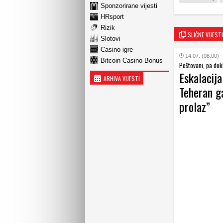
Sponzorirane vijesti
HRsport
Rizik
SLIČNE VIJESTI
Slotovi
Casino igre
14.07. (08:00)
Bitcoin Casino Bonus
Poštovani, pa dokl
Eskalacija
ARHIVA VIJESTI
Teheran g
prolaz”