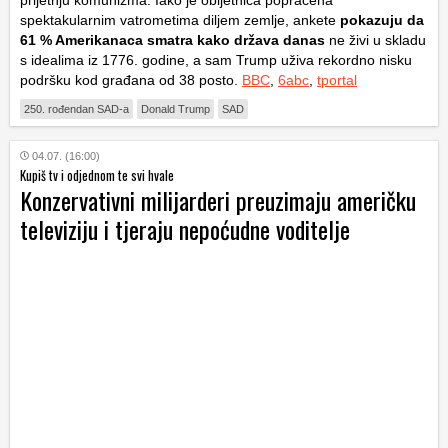
prijetnju komunizma. Iako je obljetnica popraćena
spektakularnim vatrometima diljem zemlje, ankete
pokazuju da
61 % Amerikanaca smatra kako država danas
ne živi u skladu
s idealima iz 1776. godine, a sam Trump uživa rekordno nisku
podršku kod građana od 38 posto.
BBC
,
6abc
,
tportal
250. rođendan SAD-a
Donald Trump
SAD
04.07. (16:00)
Kupiš tv i odjednom te svi hvale
Konzervativni milijarderi preuzimaju američku
televiziju i tjeraju nepoćudne voditelje