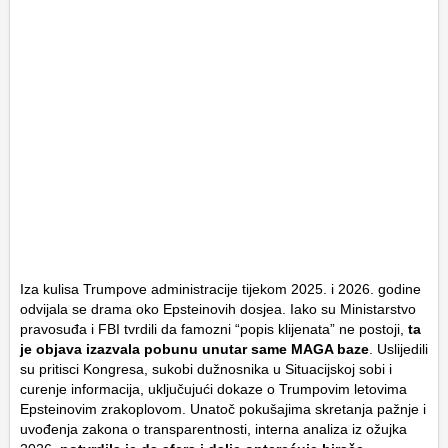
Iza kulisa Trumpove administracije tijekom 2025. i 2026. godine
odvijala se drama oko Epsteinovih dosjea. Iako su Ministarstvo
pravosuđa i FBI tvrdili da famozni “popis klijenata” ne postoji,
ta
je objava izazvala pobunu unutar same MAGA baze
. Uslijedili
su pritisci Kongresa, sukobi dužnosnika u Situacijskoj sobi i
curenje informacija, uključujući dokaze o Trumpovim letovima
Epsteinovim zrakoplovom. Unatoč pokušajima skretanja pažnje i
uvođenja zakona o transparentnosti, interna analiza iz ožujka