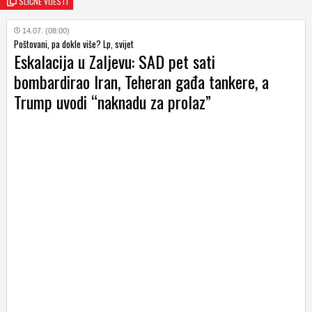
SLIČNE VIJESTI
14.07. (08:00)
Poštovani, pa dokle više? Lp, svijet
Eskalacija u Zaljevu: SAD pet sati
bombardirao Iran, Teheran gađa tankere, a
Trump uvodi “naknadu za prolaz”