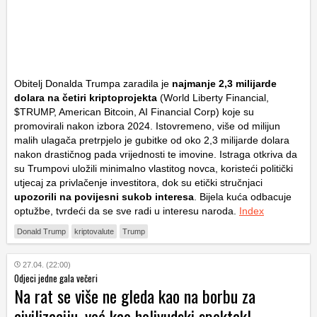
Obitelj Donalda Trumpa zaradila je
najmanje 2,3 milijarde
dolara na četiri kriptoprojekta
(World Liberty Financial,
$TRUMP, American Bitcoin, AI Financial Corp) koje su
promovirali nakon izbora 2024. Istovremeno, više od milijun
malih ulagača pretrpjelo je gubitke od oko 2,3 milijarde dolara
nakon drastičnog pada vrijednosti te imovine. Istraga otkriva da
su Trumpovi uložili minimalno vlastitog novca, koristeći politički
utjecaj za privlačenje investitora, dok su etički stručnjaci
upozorili na povijesni sukob interesa
. Bijela kuća odbacuje
optužbe, tvrdeći da se sve radi u interesu naroda.
Index
Donald Trump
kriptovalute
Trump
27.04. (22:00)
Odjeci jedne gala večeri
Na rat se više ne gleda kao na borbu za
civilizaciju, već kao holivudski spektakl