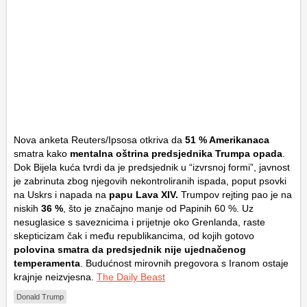
Nova anketa Reuters/Ipsosa otkriva da
51 % Amerikanaca
smatra kako
mentalna oštrina predsjednika Trumpa opada
.
Dok Bijela kuća tvrdi da je predsjednik u “izvrsnoj formi”, javnost
je zabrinuta zbog njegovih nekontroliranih ispada, poput psovki
na Uskrs i napada na
papu Lava XIV.
Trumpov rejting pao je na
niskih
36 %
, što je značajno manje od Papinih 60 %. Uz
nesuglasice s saveznicima i prijetnje oko Grenlanda, raste
skepticizam čak i među republikancima, od kojih gotovo
polovina smatra da predsjednik nije ujednačenog
temperamenta
. Budućnost mirovnih pregovora s Iranom ostaje
krajnje neizvjesna.
The Daily Beast
Donald Trump