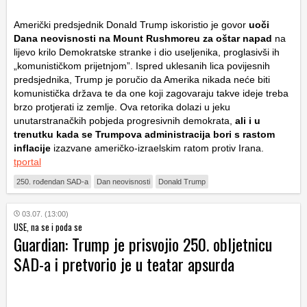
Američki predsjednik Donald Trump iskoristio je govor
uoči
Dana neovisnosti na Mount Rushmoreu za oštar napad
na
lijevo krilo Demokratske stranke i dio useljenika, proglasivši ih
„komunističkom prijetnjom”. Ispred uklesanih lica povijesnih
predsjednika, Trump je poručio da Amerika nikada neće biti
komunistička država te da one koji zagovaraju takve ideje treba
brzo protjerati iz zemlje. Ova retorika dolazi u jeku
unutarstranačkih pobjeda progresivnih demokrata,
ali i u
trenutku kada se Trumpova administracija bori s rastom
inflacije
izazvane američko-izraelskim ratom protiv Irana.
tportal
250. rođendan SAD-a
Dan neovisnosti
Donald Trump
03.07. (13:00)
USE, na se i poda se
Guardian: Trump je prisvojio 250. obljetnicu
SAD-a i pretvorio je u teatar apsurda