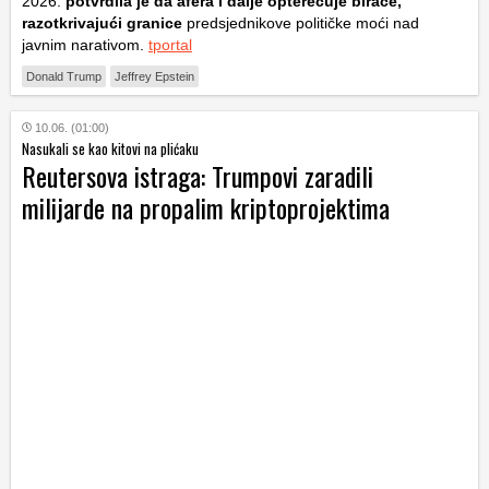
2026.
potvrdila je da afera i dalje opterećuje birače,
razotkrivajući granice
predsjednikove političke moći nad
javnim narativom.
tportal
Donald Trump
Jeffrey Epstein
10.06. (01:00)
Nasukali se kao kitovi na plićaku
Reutersova istraga: Trumpovi zaradili
milijarde na propalim kriptoprojektima