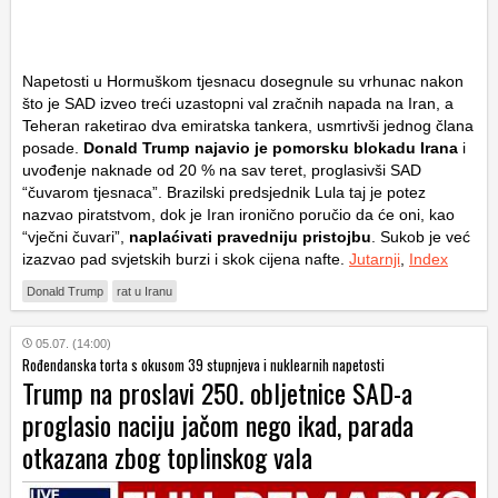
Napetosti u Hormuškom tjesnacu dosegnule su vrhunac nakon
što je SAD izveo treći uzastopni val zračnih napada na Iran, a
Teheran raketirao dva emiratska tankera, usmrtivši jednog člana
posade.
Donald Trump najavio je pomorsku blokadu Irana
i
uvođenje naknade od 20 % na sav teret, proglasivši SAD
“čuvarom tjesnaca”. Brazilski predsjednik Lula taj je potez
nazvao piratstvom, dok je Iran ironično poručio da će oni, kao
“vječni čuvari”,
naplaćivati pravedniju pristojbu
. Sukob je već
izazvao pad svjetskih burzi i skok cijena nafte.
Jutarnji
,
Index
Donald Trump
rat u Iranu
05.07. (14:00)
Rođendanska torta s okusom 39 stupnjeva i nuklearnih napetosti
Trump na proslavi 250. obljetnice SAD-a
proglasio naciju jačom nego ikad, parada
otkazana zbog toplinskog vala