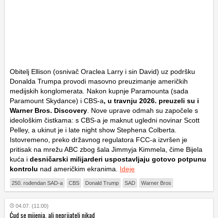
Obitelj Ellison (osnivač Oraclea Larry i sin David) uz podršku
Donalda Trumpa provodi masovno preuzimanje američkih
medijskih konglomerata. Nakon kupnje Paramounta (sada
Paramount Skydance) i CBS-a
, u travnju 2026. preuzeli su i
Warner Bros. Discovery
. Nove uprave odmah su započele s
ideološkim čistkama: s CBS-a je maknut ugledni novinar Scott
Pelley, a ukinut je i
late night show
Stephena Colberta.
Istovremeno, preko državnog regulatora FCC-a izvršen je
pritisak na mrežu ABC zbog šala Jimmyja Kimmela, čime Bijela
kuća i
desničarski milijarderi uspostavljaju gotovo potpunu
kontrolu
nad američkim ekranima.
Ideje
250. rođendan SAD-a
CBS
Donald Trump
SAD
Warner Bros
04.07. (11:00)
Ćud se mijenja, ali neprijatelj nikad