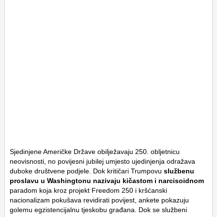
Sjedinjene Američke Države obilježavaju 250. obljetnicu
neovisnosti, no povijesni jubilej umjesto ujedinjenja odražava
duboke društvene podjele. Dok kritičari Trumpovu
službenu
proslavu u Washingtonu nazivaju kičastom i narcisoidnom
paradom koja kroz projekt
Freedom 250
i kršćanski
nacionalizam pokušava revidirati povijest, ankete pokazuju
golemu egzistencijalnu tjeskobu građana. Dok se službeni