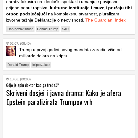
narativ fokusira na ideološki spektakl i umanjuje povijesne
grijehe poput ropstva,
kulturne institucije i muzeji pružaju tihi
otpor, podsjećajući
na kompleksnu stvarnost, pluralizam i
izvorne težnje Deklaracije o neovisnosti.
The Guardian
,
Index
Dan nezavisnosti
Donald Trump
SAD
02.07. (08:40)
Trump u prvoj godini novog mandata zaradio više od
milijarde dolara na kriptu
Donald Trump
kriptovalute
13.06. (00:00)
Gdje je spin doktor kad ga trebaš?
Skriveni dosjei i javna drama: Kako je afera
Epstein paralizirala Trumpov vrh