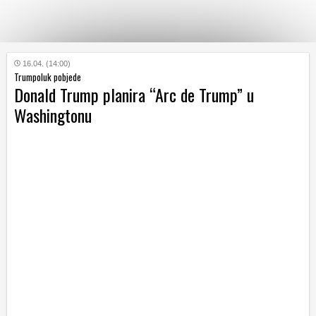
KATEGORIJE
16.04. (14:00)
Trumpoluk pobjede
Donald Trump planira “Arc de Trump” u
HRVATSKI
Washingtonu
WEB