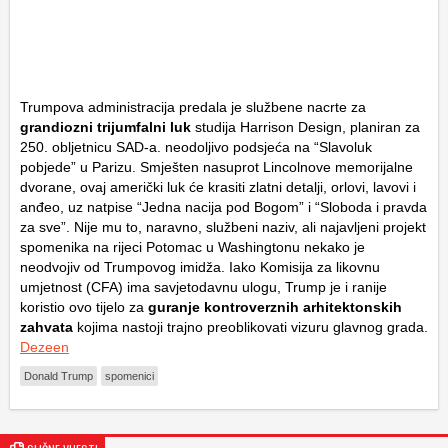
Trumpova administracija predala je službene nacrte za
grandiozni
trijumfalni luk
studija Harrison Design, planiran za
250. obljetnicu SAD-a. neodoljivo podsjeća na “Slavoluk
pobjede” u Parizu. Smješten nasuprot Lincolnove memorijalne
dvorane, ovaj američki luk će krasiti zlatni detalji, orlovi, lavovi i
anđeo, uz natpise “Jedna nacija pod Bogom” i “Sloboda i pravda
za sve”. Nije mu to, naravno, službeni naziv, ali najavljeni projekt
spomenika na rijeci Potomac u Washingtonu nekako je
neodvojiv od Trumpovog imidža. Iako Komisija za likovnu
umjetnost (CFA) ima savjetodavnu ulogu, Trump je i ranije
koristio ovo tijelo za
guranje kontroverznih arhitektonskih
zahvata
kojima nastoji trajno preoblikovati vizuru glavnog grada.
Dezeen
Donald Trump
spomenici