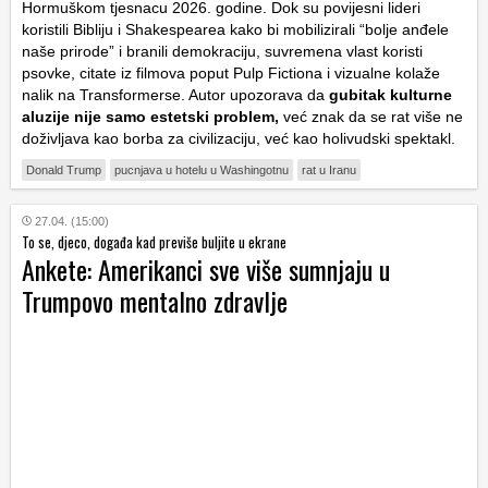
Hormuškom tjesnacu 2026. godine. Dok su povijesni lideri
koristili Bibliju i Shakespearea kako bi mobilizirali “bolje anđele
naše prirode” i branili demokraciju, suvremena vlast koristi
psovke, citate iz filmova poput
Pulp Fictiona
i vizualne kolaže
nalik na
Transformerse
. Autor upozorava da
gubitak kulturne
aluzije nije samo estetski problem,
već znak da se rat više ne
doživljava kao borba za civilizaciju, već kao holivudski spektakl.
Donald Trump
pucnjava u hotelu u Washingotnu
rat u Iranu
27.04. (15:00)
To se, djeco, događa kad previše buljite u ekrane
Ankete: Amerikanci sve više sumnjaju u
Trumpovo mentalno zdravlje