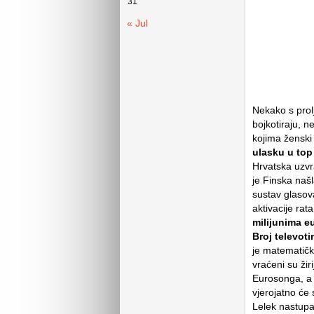
31
« Jul
Nekako s prolj
bojkotiraju, n
kojima ženski
ulasku u top
Hrvatska uzvr
je Finska našla
sustav glasova
aktivacije rat
milijunima eu
Broj televot
je matematički
vraćeni su žir
Eurosonga, a u
vjerojatno će 
Lelek nastupa