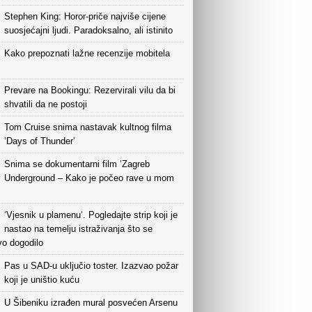
Stephen King: Horor-priče najviše cijene
suosjećajni ljudi. Paradoksalno, ali istinito
Kako prepoznati lažne recenzije mobitela
Prevare na Bookingu: Rezervirali vilu da bi
shvatili da ne postoji
Tom Cruise snima nastavak kultnog filma
‘Days of Thunder’
Snima se dokumentarni film ‘Zagreb
Underground – Kako je počeo rave u mom
‘Vjesnik u plamenu‘. Pogledajte strip koji je
nastao na temelju istraživanja što se
vo dogodilo
Pas u SAD-u uključio toster. Izazvao požar
koji je uništio kuću
U Šibeniku izrađen mural posvećen Arsenu