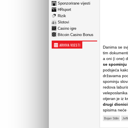
Sponzorirane vijesti
HRsport
Rizik
Slotovi
Casino igre
Bitcoin Casino Bonus
ARHIVA VIJESTI
Danima se svje
tim dokumenti
a oni (i one) 
se spominju 
podsjeća kak
državama podn
spominju slova
redova laburi
veleposlanika 
otjeran je iz 
drugi dionic
spisima neće o
Bojan Stilin
Jeff