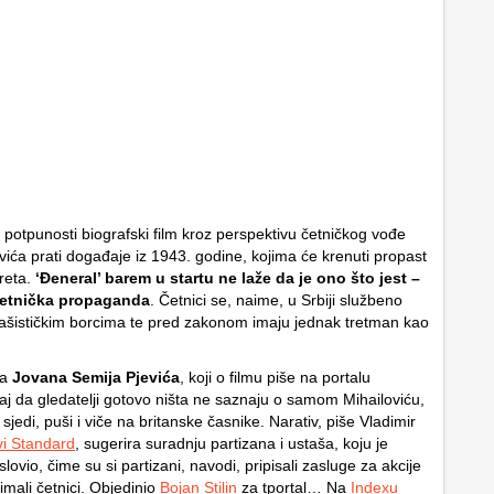
 potpunosti biografski film kroz perspektivu četničkog vođe
vića prati događaje iz 1943. godine, kojima će krenuti propast
reta.
‘Đeneral’ barem u startu ne laže da je ono što jest –
četnička propaganda
. Četnici se, naime, u Srbiji službeno
fašističkim borcima te pred zakonom imaju jednak tretman kao
ra
Jovana Semija Pjevića
, koji o filmu piše na portalu
 taj da gledatelji gotovo ništa ne saznaju o samom Mihailoviću,
sjedi, puši i viče na britanske časnike. Narativ, piše Vladimir
i Standard
, sugerira suradnju partizana i ustaša, koju je
ovio, čime su si partizani, navodi, pripisali zasluge za akcije
imali četnici. Objedinio
Bojan Stilin
za tportal… Na
Indexu