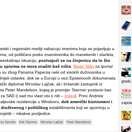
tski i regionalni mediji nabacuju imenima koja se pojavljuju u
ma, od političara preko znanstvenika do manekenki i starleta,
deeskaliraju situaciju,
pozivajući se na činjenicu da to što
u spisima ne mora značiti baš ništa
.
Bojan Stilin
za tportal
o su zbog Panama Papersa neki od visokih dužnosnika u
ijeli ostavke, dok se u Europi u vezi Epsteinovih dokumenata
gradu’
čki diplomat Miroslav Lajčak, ali i britanski zastupnik iz
sta Peter Mandelson, kojeg je premijer Starmer postavio kao
za SAD (i sad mu vlast visi o niti –
Index
). Princ Andrew
kraljevske rezidencije u Windsoru,
dok američki biznismeni i
zapra
i društvenog i političkog
establišmenta koji se spominju u
sjetiti – nikakve posljedice.
rey Epstein
Keir Starmer
Miroslav Lajčak
Peter Mandelson