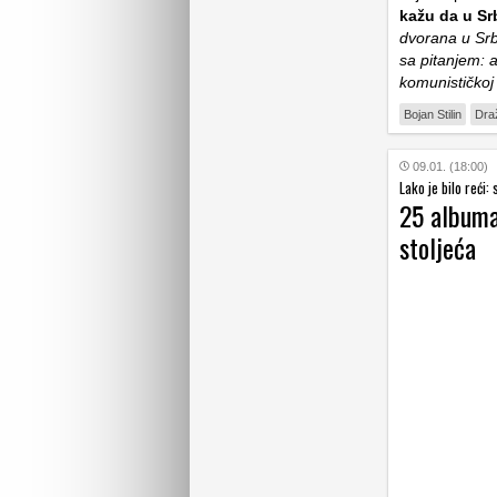
kažu da u Sr
dvorana u Srb
sa pitanjem: 
komunističkoj
Bojan Stilin
Draž
09.01. (18:00)
Lako je bilo reći
25 albuma 
stoljeća