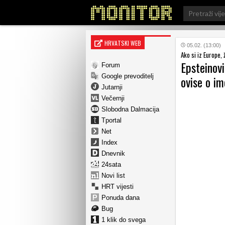
Search
for:
HRVATSKI WEB
05.02. (13:00)
Ako si iz Europe,
Epsteinovi
Forum
Google prevoditelj
ovise o im
Jutarnji
Večernji
Slobodna Dalmacija
Tportal
Net
Index
Dnevnik
24sata
Novi list
HRT vijesti
Ponuda dana
Bug
1 klik do svega