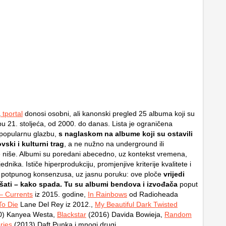
a
tportal
donosi osobni, ali kanonski pregled 25 albuma koji su
zbu 21. stoljeća, od 2000. do danas. Lista je ograničena
popularnu glazbu,
s naglaskom na albume koji su ostavili
ski i kulturni trag
, a ne nužno na underground ili
ne niše. Albumi su poredani abecedno, uz kontekst vremena,
jednika. Ističe hiperprodukciju, promjenjive kriterije kvalitete i
potpunog konsenzusa, uz jasnu poruku: ove ploče
vrijedi
ati – kako spada. Tu su albumi bendova i izvođača
poput
– Currents
iz 2015. godine,
In Rainbows
od Radioheada
To Die
Lane Del Rey iz 2012.,
My Beautiful Dark Twisted
0) Kanyea Westa,
Blackstar
(2016) Davida Bowieja,
Random
ries
(2013) Daft Punka i mnogi drugi.