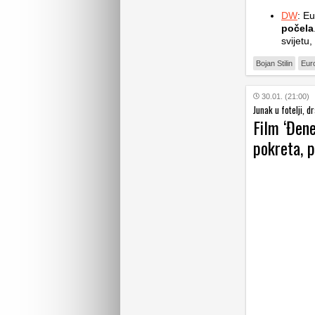
DW
: Eu
počela
svijetu,
Bojan Stilin
Eur
30.01. (21:00)
Junak u fotelji, 
Film ‘Đene
pokreta, 