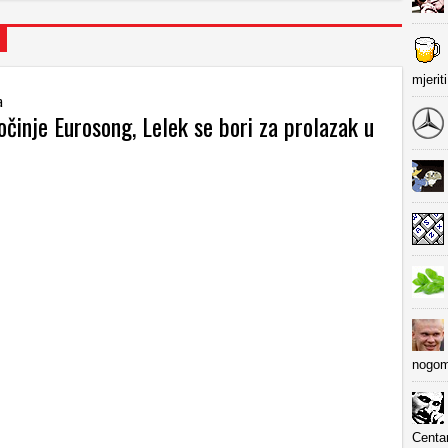
mjerit
a
činje Eurosong, Lelek se bori za prolazak u
nogom
Centa