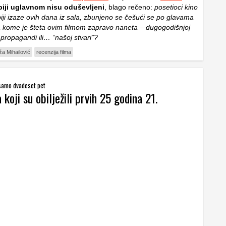
biji uglavnom nisu oduševljeni
, blago rečeno:
posetioci kino
iji izaze ovih dana iz sala, zbunjeno se češući se po glavama
a kome je šteta ovim filmom zapravo naneta – dugogodišnjoj
 propagandi ili… “našoj stvari”?
a Mihailović
recenzija filma
: samo dvadeset pet
koji su obilježili prvih 25 godina 21.