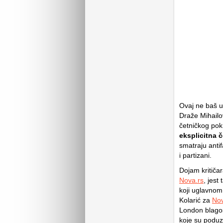
Ovaj ne baš u
Draže Mihailo
četničkog pok
eksplicitna 
smatraju anti
i partizani.
Dojam kritiča
Nova.rs
, jest
koji uglavnom 
Kolarić za
Nov
London blagosl
koje su poduz