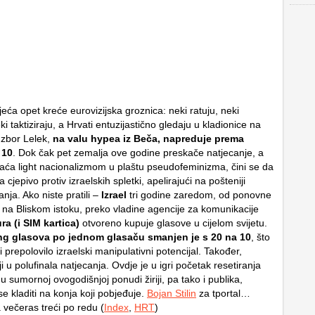
eća opet kreće eurovizijska groznica: neki ratuju, neki
eki taktiziraju, a Hrvati entuzijastično gledaju u kladionice na
 zbor Lelek,
na valu hypea iz Beča, napreduje prema
 10
. Dok čak pet zemalja ove godine preskače natjecanje, a
aća light nacionalizmom u plaštu pseudofeminizma, čini se da
 cjepivo protiv izraelskih spletki, apelirajući na pošteniji
nja. Ako niste pratili –
Izrael
tri godine zaredom, od ponovne
a na Bliskom istoku, preko vladine agencije za komunikacije
ra (i SIM kartica)
otvoreno kupuje glasove u cijelom svijetu.
ing glasova po jednom glasaču smanjen je s 20 na 10
, što
 prepolovilo izraelski manipulativni potencijal. Također,
iji u polufinala natjecanja. Ovdje je u igri početak resetiranja
 sumornoj ovogodišnjoj ponudi žiriji, pa tako i publika,
se kladiti na konja koji pobjeđuje.
Bojan Stilin
za tportal…
 večeras treći po redu (
Index
,
HRT
)