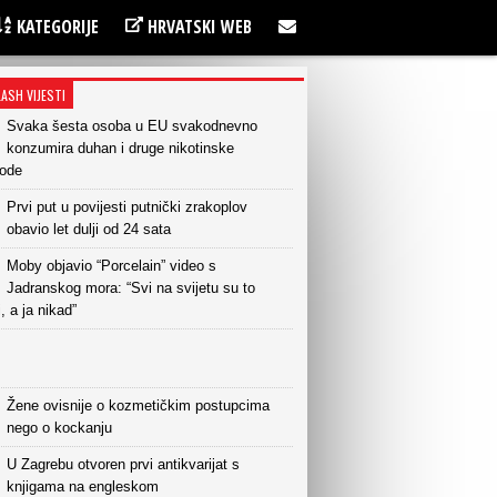
KATEGORIJE
HRVATSKI WEB
LASH VIJESTI
Svaka šesta osoba u EU svakodnevno
konzumira duhan i druge nikotinske
vode
Prvi put u povijesti putnički zrakoplov
obavio let dulji od 24 sata
Moby objavio “Porcelain” video s
Jadranskog mora: “Svi na svijetu su to
i, a ja nikad”
Žene ovisnije o kozmetičkim postupcima
nego o kockanju
U Zagrebu otvoren prvi antikvarijat s
knjigama na engleskom