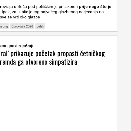
rovizija u Beču pod političkim je pritiskom
i prije nego što je
. Ipak, za ljubitelje tog najvećeg glazbenog natjecanja na
 sve se vrti oko glazbe
osong
Eurovizija 2026
Lelek
drama u pauzi za pušenje
ral’ prikazuje početak propasti četničkog
premda ga otvoreno simpatizira