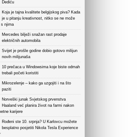
Dediću
Koja je tajna kvalitete belgijskog piva? Kada
je u pitanju kreativnost, nitko se ne može
i s njima
Mercedes bilježi snažan rast prodaje
električnih automobila
Svijet je prošle godine dobio gotovo milijun
novih milijunaša
10 prečaca u Windowsima koje biste odmah
trebali početi koristiti
Mikrozelenje – kako ga uzgojiti i na što
paziti
Norveški junak Svjetskog prvenstva
Haaland već planira život na farmi nakon
etne karijere
Rođeni ste 10. srpnja? U Karlovcu možete
besplatno posjetiti Nikola Tesla Experience
r