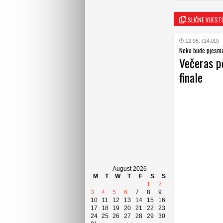
SLIČNE VIJESTI
12.05. (14:00)
Neka bude pjesm
Večeras po
finale
August 2026
M
T
W
T
F
S
S
1
2
3
4
5
6
7
8
9
10
11
12
13
14
15
16
17
18
19
20
21
22
23
24
25
26
27
28
29
30