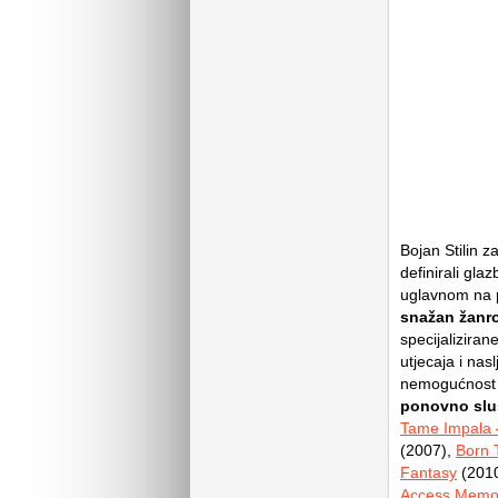
Bojan Stilin z
definirali gla
uglavnom na 
snažan žanrov
specijalizira
utjecaja i nasl
nemogućnost 
ponovno sluš
Tame Impala 
(2007),
Born 
Fantasy
(201
Access Memo