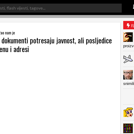
F
 žao nam je
 dokumenti potresaju javnost, ali posljedice
enu i adresi
proiz
snimil