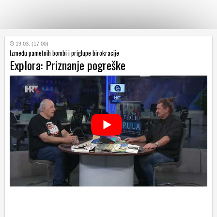
KATEGORIJE
19.03. (17:00)
Između pametnih bombi i priglupe birokracije
Explora: Priznanje pogreške
HRVATSKI
WEB