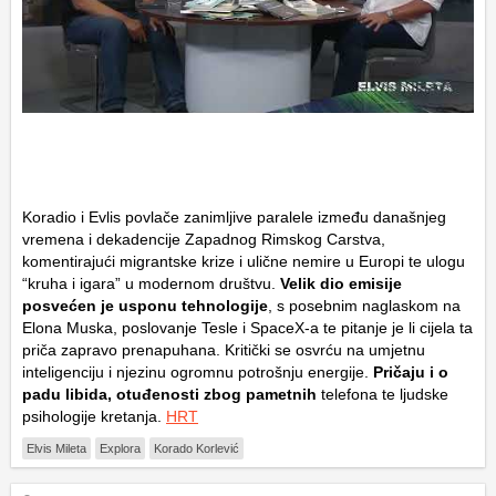
Koradio i Evlis povlače zanimljive paralele između današnjeg
vremena i dekadencije Zapadnog Rimskog Carstva,
komentirajući migrantske krize i ulične nemire u Europi te ulogu
“kruha i igara” u modernom društvu.
Velik dio emisije
posvećen je usponu tehnologije
, s posebnim naglaskom na
Elona Muska, poslovanje Tesle i SpaceX-a te pitanje je li cijela ta
priča zapravo prenapuhana. Kritički se osvrću na umjetnu
inteligenciju i njezinu ogromnu potrošnju energije.
Pričaju i o
padu libida, otuđenosti zbog pametnih
telefona te ljudske
psihologije kretanja.
HRT
Elvis Mileta
Explora
Korado Korlević