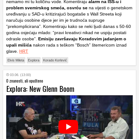
nemamo mi tu količinu vode. Komentiraju
alarm na ISS-u i
problem svemirskog smeća, osvrću se
na vijesti o genetskom
uređivanju u SAD-u kritizirajući bogataše s Wall Streeta koji
naručuju osobine djece jer im je trudnoća supruge
“prekomplicirana”. Komentiraju kako se neki ljudi danas s 50-60
godina osjećaju mlado:
“pravi kreativci nikad ne uspiju postati
odrasle osobe”
.
Emisiju završavaju Koradovim jadanjem o
upali mišića
nakon rada s teškom “Bosch” štemericom iznad
glave.
HRT
Elvis Mileta
Explora
Korado Korlević
03.06. (13:00)
O znanosti, ali opušteno
Explora: New Glenn Boom