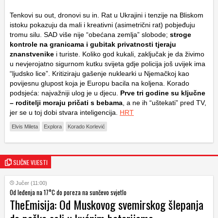
Tenkovi su
out
, dronovi su
in
. Rat u Ukrajini i tenzije na Bliskom
istoku pokazuju da mali i kreativni (asimetrični rat) pobjeđuju
tromu silu. SAD više nije “obećana zemlja” slobode;
stroge
kontrole na granicama i gubitak privatnosti tjeraju
znanstvenike
i turiste. Koliko god kukali, zaključak je da živimo
u nevjerojatno sigurnom kutku svijeta gdje policija još uvijek ima
“ljudsko lice”. Kritiziraju gašenje nuklearki u Njemačkoj kao
povijesnu glupost koja je Europu bacila na koljena. Korado
podsjeća: najvažniji ulog je u djecu.
Prve tri godine su ključne
– roditelji moraju pričati s bebama
, a ne ih “uštekati” pred TV,
jer se u toj dobi stvara inteligencija.
HRT
Elvis Mileta
Explora
Korado Korlević
SLIČNE VIJESTI
Jučer (11:00)
Od leđenja na 17°C do poreza na sunčevo svjetlo
TheEmisija: Od Muskovog svemirskog šlepanja