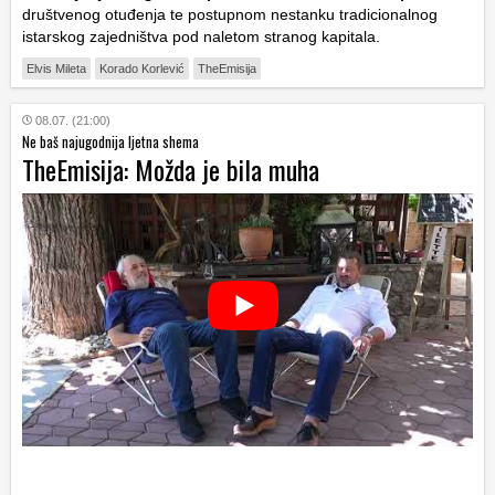
društvenog otuđenja te postupnom nestanku tradicionalnog
istarskog zajedništva pod naletom stranog kapitala.
Elvis Mileta
Korado Korlević
TheEmisija
08.07. (21:00)
Ne baš najugodnija ljetna shema
TheEmisija: Možda je bila muha