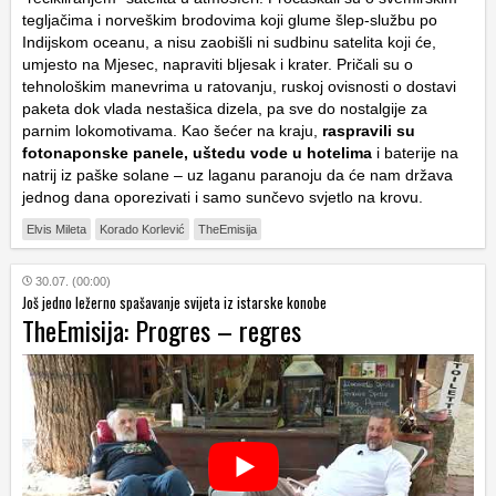
tegljačima i norveškim brodovima koji glume šlep-službu po
Indijskom oceanu, a nisu zaobišli ni sudbinu satelita koji će,
umjesto na Mjesec, napraviti bljesak i krater. Pričali su o
tehnološkim manevrima u ratovanju, ruskoj ovisnosti o dostavi
paketa dok vlada nestašica dizela, pa sve do nostalgije za
parnim lokomotivama. Kao šećer na kraju,
raspravili su
fotonaponske panele, uštedu vode u hotelima
i baterije na
natrij iz paške solane – uz laganu paranoju da će nam država
jednog dana oporezivati i samo sunčevo svjetlo na krovu.
Elvis Mileta
Korado Korlević
TheEmisija
30.07. (00:00)
Još jedno ležerno spašavanje svijeta iz istarske konobe
TheEmisija: Progres – regres