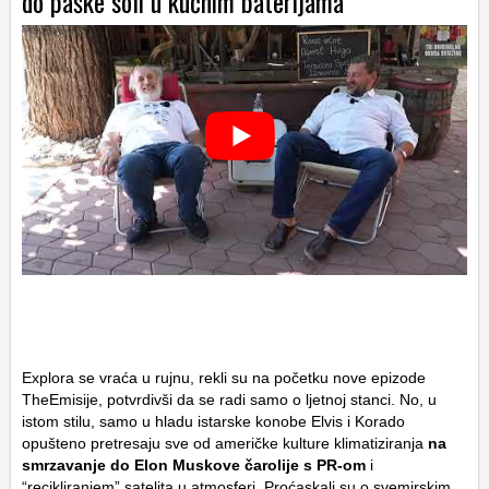
do paške soli u kućnim baterijama
Explora se vraća u rujnu, rekli su na početku nove epizode
TheEmisije, potvrdivši da se radi samo o ljetnoj stanci. No, u
istom stilu, samo u hladu istarske konobe Elvis i Korado
opušteno pretresaju sve od američke kulture klimatiziranja
na
smrzavanje do Elon Muskove čarolije s PR-om
i
“recikliranjem” satelita u atmosferi. Proćaskali su o svemirskim