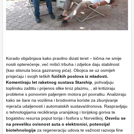
Korado objašnjava kako pravilno dizati teret – kičma ne smije
nositi opterećenje, već mišići trbuha i zdjelice daju stabilnost
(kao stisnuta boca gaziranog pića). Obojica se uz osmijeh
prisjećaju i svojih teških
fizičkih poslova iz mladosti.
Komentiraju let raketnog sustava Starship
, pohvaljuju
toplinsku zaštitu i prijenos slike kroz plazmu, , ali kritiziraju
probleme s ponovnim paljenjem motora pri povratku. Analiziraju
kako se šare na vozilima i brodovima koriste za zbunjivanje
mjerača udaljenosti i automatskih sustava/dronova. Raspravljaju
o tehnologijama recikliranja uranijskog i torijskog goriva te
bogatstvu resursa poput torija i fosfora u Norveškoj.
Osvrću se
na preveliku ovisnost auta o elektronici, potencijal
biotehnologije
za regeneraciju udova te važnost razvoja fine