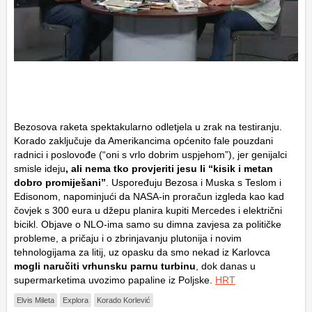
Bezosova raketa spektakularno odletjela u zrak na testiranju.
Korado zaključuje da Amerikancima općenito fale pouzdani
radnici i poslovođe (“oni s vrlo dobrim uspjehom”), jer genijalci
smisle ideju
, ali nema tko provjeriti jesu li “kisik i metan
dobro promiješani”
. Uspoređuju Bezosa i Muska s Teslom i
Edisonom, napominjući da NASA-in proračun izgleda kao kad
čovjek s 300 eura u džepu planira kupiti Mercedes i električni
bicikl. Objave o NLO-ima samo su dimna zavjesa za političke
probleme, a pričaju i o zbrinjavanju plutonija i novim
tehnologijama za litij, uz opasku da smo nekad iz Karlovca
mogli naručiti vrhunsku parnu turbinu
, dok danas u
supermarketima uvozimo papaline iz Poljske.
HRT
Elvis Mileta
Explora
Korado Korlević