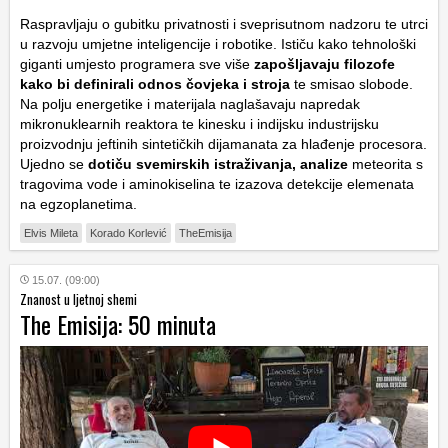
Raspravljaju o gubitku privatnosti i sveprisutnom nadzoru te utrci
u razvoju umjetne inteligencije i robotike. Ističu kako tehnološki
giganti umjesto programera sve više
zapošljavaju filozofe
kako bi definirali odnos čovjeka i stroja
te smisao slobode.
Na polju energetike i materijala naglašavaju napredak
mikronuklearnih reaktora te kinesku i indijsku industrijsku
proizvodnju jeftinih sintetičkih dijamanata za hlađenje procesora.
Ujedno se
dotiču svemirskih istraživanja, analize
meteorita s
tragovima vode i aminokiselina te izazova detekcije elemenata
na egzoplanetima.
Elvis Mileta
Korado Korlević
TheEmisija
15.07. (09:00)
Znanost u ljetnoj shemi
The Emisija: 50 minuta