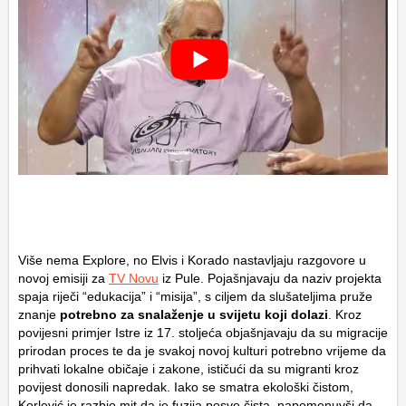
Više nema Explore, no Elvis i Korado nastavljaju razgovore u
novoj emisiji za
TV Novu
iz Pule. Pojašnjavaju da naziv projekta
spaja riječi “edukacija” i “misija”, s ciljem da slušateljima pruže
znanje
potrebno za snalaženje u svijetu koji dolazi
. Kroz
povijesni primjer Istre iz 17. stoljeća objašnjavaju da su migracije
prirodan proces te da je svakoj novoj kulturi potrebno vrijeme da
prihvati lokalne običaje i zakone, ističući da su migranti kroz
povijest donosili napredak. Iako se smatra ekološki čistom,
Korlević je razbio mit da je fuzija posve čista, napomenuvši da