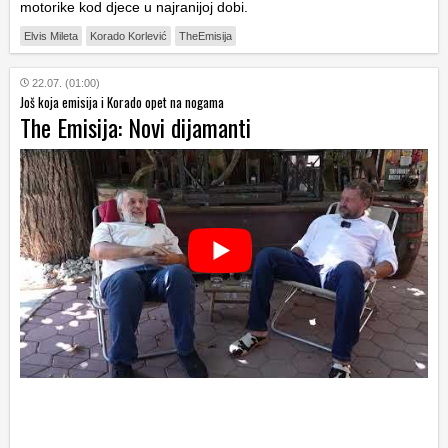
motorike kod djece u najranijoj dobi.
Elvis Mileta
Korado Korlević
TheEmisija
22.07. (01:00)
Još koja emisija i Korado opet na nogama
The Emisija: Novi dijamanti