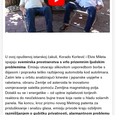
U ovoj opuštenoj istarskoj ćakuli, Korado Korlević i Elvis Mileta
spajaju
svemirska prostranstva s vrlo prizemnim ljudskim
problemima
. Emisiju otvaraju slikovitom usporedbom borbe s
išijasom i popravka teško razbijenog automobila kod autolimara.
Zatim lete u orbitu analizirajući kineske i japanske uspjehe s
raketama, obranu Zemlje od asteroida te inovativno
usmjeravanje satelita pomoću Zemljina magnetskog polja.
Dotakli su se i energetike – od upitne isplativosti torijevih
reaktora do neočekivano bujne trave koja raste u hladu solarnih
panela. Na koncu, kroz prizmu novog Metinog patenta za
prisluškivanje i analizu glasa, emisiju privode kraju ozbiljnim
razmišljanjem o gubitku privatnosti, alarmantnom problemu