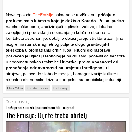
Nova epizoda
TheEmisije
snimana je u Višnjanu,
pričaju o
problemima s kičmom koje je doživio Korado
. Potom prelaze
na ekološke teme, analizirajući toplinske valove, globalno
zatopljenje i predviđanja o smanjenju količine oborina. U
kontekstu astronomije, detaljno objašnjavaju strukturu Zemljine
jezgre, nastanak magnetnog polja te ulogu gravitacijskih
teleskopa u promatranju crnih rupa. Ključni dio rasprave
posvećen je utjecaju tehnologije na društvo, počevši od senzora
u nogometu nakon utakmice Hrvatske,
preko opasnosti od
prenošenja odgovornosti na umjetnu inteligenciju
i
strojeve, pa sve do slobode medija, homogenizacije kulture i
aktualne ekonomske krize u europskoj automobilskoj industriji.
Elvis Mileta
Korado Korlević
TheEmisija
27.06. (15:00)
I naši preci su u stoljeću sedmom bili - migranti
The Emisija: Dijete treba obitelj