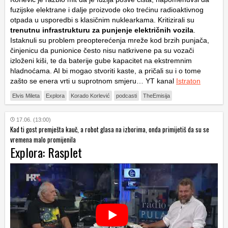
fuzijske elektrane i dalje proizvode oko trećinu radioaktivnog
otpada u usporedbi s klasičnim nuklearkama. Kritizirali su
trenutnu infrastrukturu za punjenje električnih vozila
.
Istaknuli su problem preopterećenja mreže kod brzih punjača,
činjenicu da punionice često nisu natkrivene pa su vozači
izloženi kiši, te da baterije gube kapacitet na ekstremnim
hladnoćama. AI bi mogao stvoriti kaste, a pričali su i o tome
zašto se enera vrti u suprotnom smjeru… YT kanal
Istraton
Elvis Mileta
Explora
Korado Korlević
podcasti
TheEmisija
17.06. (13:00)
Kad ti gost premješta kauč, a robot glasa na izborima, onda primijetiš da su se
vremena malo promijenila
Explora: Rasplet