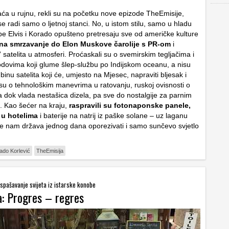
aća u rujnu, rekli su na početku nove epizode TheEmisije,
se radi samo o ljetnoj stanci. No, u istom stilu, samo u hladu
be Elvis i Korado opušteno pretresaju sve od američke kulture
na smrzavanje do Elon Muskove čarolije s PR-om
i
” satelita u atmosferi. Proćaskali su o svemirskim tegljačima i
dovima koji glume šlep-službu po Indijskom oceanu, a nisu
dbinu satelita koji će, umjesto na Mjesec, napraviti bljesak i
i su o tehnološkim manevrima u ratovanju, ruskoj ovisnosti o
a dok vlada nestašica dizela, pa sve do nostalgije za parnim
 Kao šećer na kraju,
raspravili su fotonaponske panele,
 u hotelima
i baterije na natrij iz paške solane – uz laganu
e nam država jednog dana oporezivati i samo sunčevo svjetlo
ado Korlević
TheEmisija
 spašavanje svijeta iz istarske konobe
a: Progres – regres