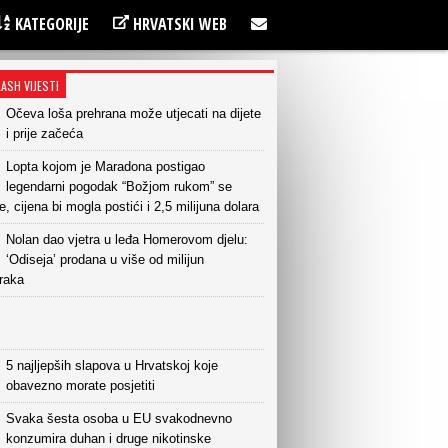
KATEGORIJE
HRVATSKI WEB
LASH VIJESTI
Očeva loša prehrana može utjecati na dijete
i prije začeća
Lopta kojom je Maradona postigao
legendarni pogodak “Božjom rukom” se
e, cijena bi mogla postići i 2,5 milijuna dolara
Nolan dao vjetra u leđa Homerovom djelu:
‘Odiseja’ prodana u više od milijun
raka
5 najljepših slapova u Hrvatskoj koje
obavezno morate posjetiti
Svaka šesta osoba u EU svakodnevno
konzumira duhan i druge nikotinske