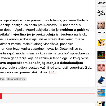
proiz
činje skepticizmom prema misiji Artemis, pri čemu Korlević
današnja postignuća često preuveličavaju u usporedbi s
im dobom Apolla. Autori zaključuju da je
problem u gubitku
snimil
itala” i vještina jer je proizvodnja izmještena
na Istok,
e u ekonomiju doživljaja i niske strasti društvenih mreža.
ažnost zaštite intelektualnog vlasništva, posebice u
, jer Kina brzo kopira zapadne inovacije. Dotaknuli su se i
ritizirajući moderni sustav koji više ne „sortira“ sposobne za
ć stvara generacije koje ne razumiju tehnologiju o kojoj ovise.
ršava usporedbom današnjeg stanja s dekadencijom
stva
, gdje stadioni postaju važniji od znanosti, sugerirajući da
 napretka seli prema istoku Azije.
HRT
lora
Korado Korlević