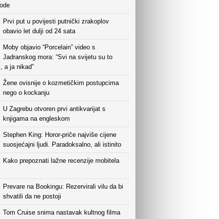
vode
Prvi put u povijesti putnički zrakoplov
obavio let dulji od 24 sata
Moby objavio “Porcelain” video s
Jadranskog mora: “Svi na svijetu su to
i, a ja nikad”
Žene ovisnije o kozmetičkim postupcima
nego o kockanju
U Zagrebu otvoren prvi antikvarijat s
knjigama na engleskom
Stephen King: Horor-priče najviše cijene
suosjećajni ljudi. Paradoksalno, ali istinito
Kako prepoznati lažne recenzije mobitela
Prevare na Bookingu: Rezervirali vilu da bi
shvatili da ne postoji
Tom Cruise snima nastavak kultnog filma