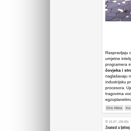
Raspravljaju o
umjetne inteli
programera s
čovjeka i str
naglašavaju n
industrijsku p
procesora. U
tragovima vod
egzoplanetim
Elvis Mileta
Kor
15.07. (09:00)
Znanost u ljetnoj