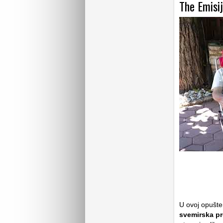
The Emisi
U ovoj opušten
svemirska pr