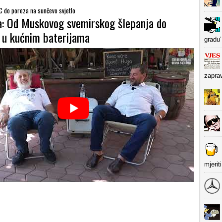
C do poreza na sunčevo svjetlo
a: Od Muskovog svemirskog šlepanja do
i u kućnim baterijama
gradu’
zapra
mjerit