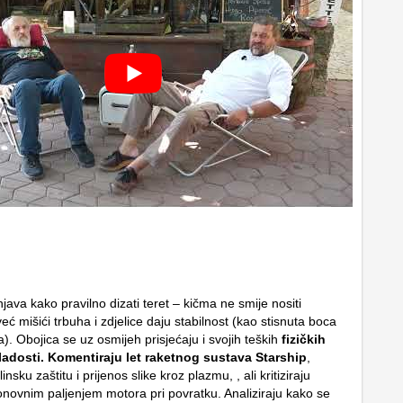
ava kako pravilno dizati teret – kičma ne smije nositi
eć mišići trbuha i zdjelice daju stabilnost (kao stisnuta boca
). Obojica se uz osmijeh prisjećaju i svojih teških
fizičkih
ladosti. Komentiraju let raketnog sustava Starship
,
insku zaštitu i prijenos slike kroz plazmu, , ali kritiziraju
novnim paljenjem motora pri povratku. Analiziraju kako se