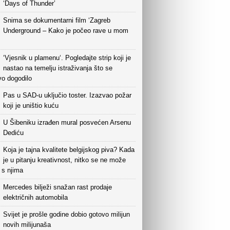
‘Days of Thunder’
Snima se dokumentarni film ‘Zagreb
Underground – Kako je počeo rave u mom
‘Vjesnik u plamenu‘. Pogledajte strip koji je
nastao na temelju istraživanja što se
vo dogodilo
Pas u SAD-u uključio toster. Izazvao požar
koji je uništio kuću
U Šibeniku izrađen mural posvećen Arsenu
Dediću
Koja je tajna kvalitete belgijskog piva? Kada
je u pitanju kreativnost, nitko se ne može
i s njima
Mercedes bilježi snažan rast prodaje
električnih automobila
Svijet je prošle godine dobio gotovo milijun
novih milijunaša