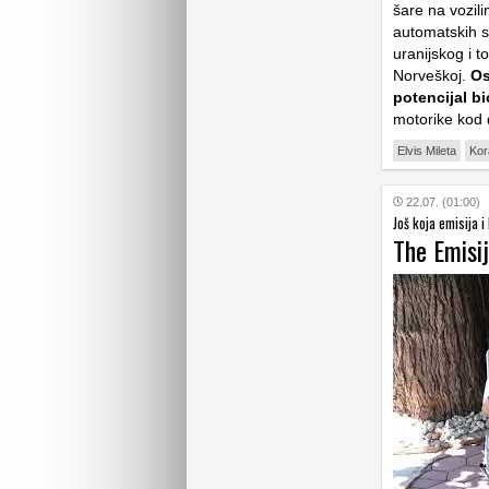
šare na vozili
automatskih s
uranijskog i t
Norveškoj.
Os
potencijal b
motorike kod d
Elvis Mileta
Kor
22.07. (01:00)
Još koja emisija 
The Emisij