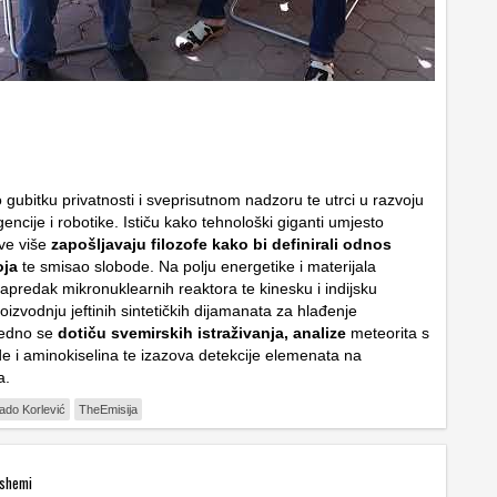
 gubitku privatnosti i sveprisutnom nadzoru te utrci u razvoju
gencije i robotike. Ističu kako tehnološki giganti umjesto
ve više
zapošljavaju filozofe kako bi definirali odnos
oja
te smisao slobode. Na polju energetike i materijala
apredak mikronuklearnih reaktora te kinesku i indijsku
roizvodnju jeftinih sintetičkih dijamanata za hlađenje
jedno se
dotiču svemirskih istraživanja, analize
meteorita s
e i aminokiselina te izazova detekcije elemenata na
a.
ado Korlević
TheEmisija
 shemi