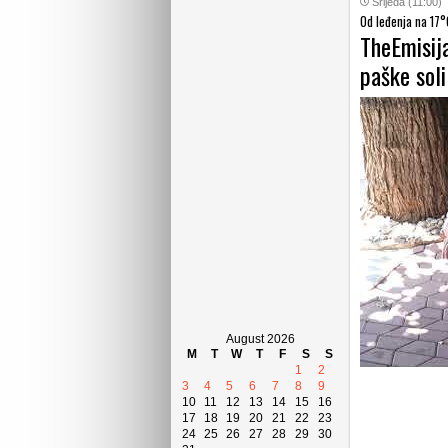
Srijeda (11:00)
Od leđenja na 17°
TheEmisij
paške sol
August 2026
M
T
W
T
F
S
S
1
2
3
4
5
6
7
8
9
10
11
12
13
14
15
16
17
18
19
20
21
22
23
24
25
26
27
28
29
30