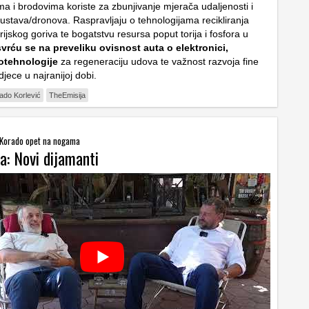
ma i brodovima koriste za zbunjivanje mjerača udaljenosti i
ustava/dronova. Raspravljaju o tehnologijama recikliranja
orijskog goriva te bogatstvu resursa poput torija i fosfora u
vrću se na preveliku ovisnost auta o elektronici,
iotehnologije
za regeneraciju udova te važnost razvoja fine
jece u najranijoj dobi.
ado Korlević
TheEmisija
i Korado opet na nogama
a: Novi dijamanti