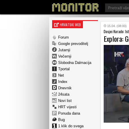
Search
for:
HRVATSKI WEB
15.04. (08:00)
Dosjei Korado: Ist
Explora: G
Forum
Google prevoditelj
Jutarnji
Večernji
Slobodna Dalmacija
Tportal
Net
Index
Dnevnik
24sata
Novi list
HRT vijesti
Ponuda dana
Bug
1 klik do svega