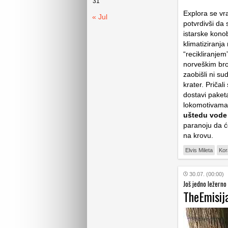
31
Explora se vr
« Jul
potvrdivši da 
istarske kono
klimatiziranja
“recikliranjem
norveškim bro
zaobišli ni su
krater. Pričal
dostavi paket
lokomotivama.
uštedu vode
paranoju da ć
na krovu.
Elvis Mileta
Kor
30.07. (00:00)
Još jedno ležerno
TheEmisij