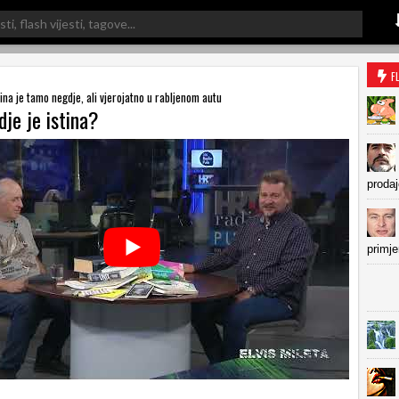
F
ina je tamo negdje, ali vjerojatno u rabljenom autu
dje je istina?
prodaj
primje