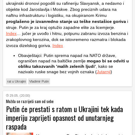
ukrajinski dronovi pogodili su rafineriju Slavyansk, a nedavno i
objekte kod Jaroslavlja i Moskve. Zbog preciznih udara na
naftnu infrastrukturu i logistiku, na okupiranom Krimu
proglašeno je izvanredno stanje uz teške nestašice goriva
i
struje. Putin je za kraj optužio zapadne elite za licemjerje.
Index
… jučer je uvođo i hitnu, potpunu zabranu izvoza benzina i
zrakoplovnog kerozina, dok se istovremeno razmatra i blokada
izvoza dizelskog goriva.
Index
Obavještajci: Putin sprema napad na NATO države,
ograničen napad na baltičke zemlje
mogao bi se odviti u
obliku takozvanih ‘malih zelenih ljudi‘
, kako se
nazivalo ruske snage bez vojnih oznaka (
Jutarnji
)
rat u Ukrajini
Vladimir Putin
29.05. (20:00)
Možda se razriješi sam od sebe
Putin će prestati s ratom u Ukrajini tek kada
imperiju zaprijeti opasnost od unutarnjeg
raspada