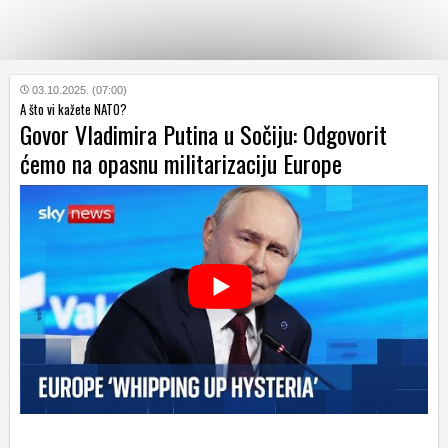
KATEGORIJE
03.10.2025. (07:00)
A što vi kažete NATO?
Govor Vladimira Putina u Sočiju: Odgovorit
HRVATSKI
ćemo na opasnu militarizaciju Europe
WEB