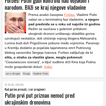
Forbes: Putin gubi kontrolu nad vojskom i
narodom. Bliži se kraj njegove vladavine
Prema analizi časopisa
Forbes
, Vladimir Putin
nalazi se u terminalnoj fazi vladavine,
a njegov
pad predviđa se u roku od najviše tri godine
.
Režim se suočava s golemim pritiskom:
ukrajinski dronovi uništavaju skladišta goriva
uzrokujući nestašice, dok uhićenje vojnog blogera Aleksandra
Lunina budi duh Prigožinove pobune među vojnicima. Paranoju
u Kremlju dodatno je pojačala tajanstvena smrt Putinovog
bliskog saveznika Sergeja Ivanova. Forbes zaključuje da bi
elita, u strahu za vlastite glave, mogla pokrenuti
“Ceausescuov scenarij”, a ključ sudbine drži Kina koja Putina
može gospodarski dotući.
Index
rat u Ukrajini
Rusija
Vladimir Putin
29.06. (09:00)
Kad gorivo presuši, i car progovori
Putin prvi put priznao nemoć pred
ukrajinskim dronovima