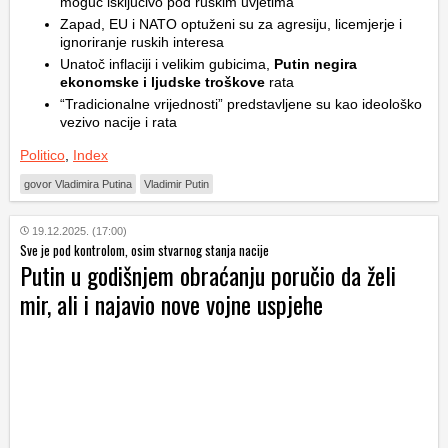
moguć isključivo pod ruskim uvjetima
Zapad, EU i NATO optuženi su za agresiju, licemjerje i
ignoriranje ruskih interesa
Unatoč inflaciji i velikim gubicima,
Putin negira
ekonomske i ljudske troškove
rata
“Tradicionalne vrijednosti” predstavljene su kao ideološko
vezivo nacije i rata
Politico
,
Index
govor Vladimira Putina
Vladimir Putin
19.12.2025. (17:00)
Sve je pod kontrolom, osim stvarnog stanja nacije
Putin u godišnjem obraćanju poručio da želi
mir, ali i najavio nove vojne uspjehe