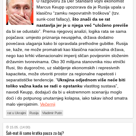
U razgovoru za Der Standard vojni ekonomist
Marcus Keupp upozorava da je Rusija upala u
klasičnu “zamku nepovratnih troškova” (tzv.
sunk-cost fallacy),
što znači da se rat
nastavlja jer je u njega već “uloženo previše
da bi se odustalo”. Prema njegovoj analizi, logika rata se sama
pojačava: umjesto priznanja neuspjeha, država dodatno
povećava ulaganja kako bi opravdala prethodne gubitke. Rusija
se, kaže, ne može promatrati kao klasična nacionalna država,
nego kao krhki višenacionalni imperij sličan povijesnim složenim
državnim tvorevinama. Oko 30 milijuna stanovnika nisu etnički
Rusi, što dugoročno, uz slabljenje ekonomskih i represivnih
kapaciteta, može otvoriti prostor za regionalne napetosti i
separatističke tendencije. “
Ukrajina odjednom više neće biti
toliko važna kada se radi o opstanku
vlastitog sustava”,
navodi Keupp, dodajući da bi u ekstremnom scenariju moglo
doći i do potpunog unutarnjeg kolapsa, iako takav ishod smatra
malo vjerojatnim.
Večernji
rat u Ukrajini
Rusija
Vladimir Putin
15.05. (14:00)
Šah-mat ili samo kratka pauza za čaj?