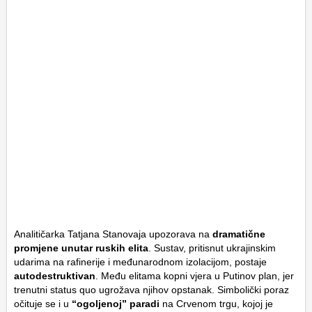
Analitičarka Tatjana Stanovaja upozorava na
dramatične
promjene unutar ruskih elita
. Sustav, pritisnut ukrajinskim
udarima na rafinerije i međunarodnom izolacijom, postaje
autodestruktivan
. Među elitama kopni vjera u Putinov plan, jer
trenutni
status quo
ugrožava njihov opstanak. Simbolički poraz
očituje se i u
“ogoljenoj” paradi
na Crvenom trgu, kojoj je