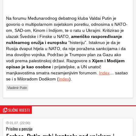
Na forumu Međunarodnog debatnog kluba Valdai Putin je
govorio o multipolarnom svjetskom poretku, odnosima s NATO-
om, SAD-om, Kinom i Indijom, te o ratu u Ukrajini. Kritizirao je
ulazak Švedske i Finske u NATO,
američko raspoređivanje
nuklearnog oružja i europsku
“histeriju”. Istaknuo je da je
Rusija dvaput htjela u NATO, da nije poražena sankcijama i da
ima dovoljno vojnika. Podržao je Trumpov plan za Gazu ako
vodi prema palestinskoj državi. Razgovore s
Xijem i Modijem
opisao je kao osobne
i prijateljske, a UN unatoč
manjkavostima smatra nezamjenjivim forumom.
Index
… sastao
se i s Miloradom Dodikom (
Index
).
Vladimir Putin
SLIČNE VIJESTI
01.07. (22:00)
Prisilno u penziju