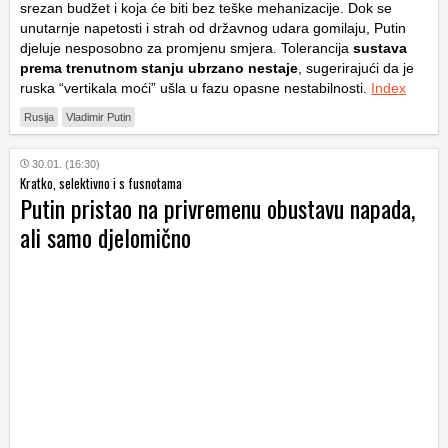
srezan budžet i koja će biti bez teške mehanizacije. Dok se
unutarnje napetosti i strah od državnog udara gomilaju, Putin
djeluje nesposobno za promjenu smjera. Tolerancija
sustava
prema trenutnom stanju ubrzano nestaje
, sugerirajući da je
ruska “vertikala moći” ušla u fazu opasne nestabilnosti.
Index
Rusija
Vladimir Putin
30.01. (16:30)
Kratko, selektivno i s fusnotama
Putin pristao na privremenu obustavu napada,
ali samo djelomično