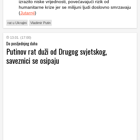
izrazito niske vrijednosti, povećavajući rizik od
humanitarne krize jer se milijuni ljudi doslovno smrzavaju
(
Jutarnji
)
rat u Ukrajini
Vladimir Putin
13.01. (17:00)
Do posljednjeg daha
Putinov rat duži od Drugog svjetskog,
saveznici se osipaju