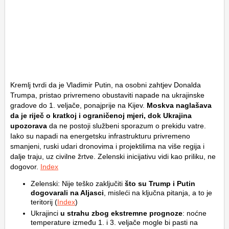
Kremlj tvrdi da je Vladimir Putin, na osobni zahtjev Donalda
Trumpa, pristao privremeno obustaviti napade na ukrajinske
gradove do 1. veljače, ponajprije na Kijev.
Moskva naglašava
da je riječ o kratkoj i ograničenoj mjeri, dok Ukrajina
upozorava
da ne postoji službeni sporazum o prekidu vatre.
Iako su napadi na energetsku infrastrukturu privremeno
smanjeni, ruski udari dronovima i projektilima na više regija i
dalje traju, uz civilne žrtve. Zelenski inicijativu vidi kao priliku, ne
dogovor.
Index
Zelenski: Nije teško zaključiti
što su Trump i Putin
dogovarali na Aljasci
, misleći na ključna pitanja, a to je
teritorij (
Index
)
Ukrajinci
u strahu zbog ekstremne prognoze
: noćne
temperature između 1. i 3. veljače mogle bi pasti na