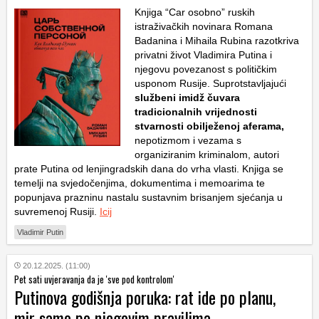
Knjiga “Car osobno” ruskih
istraživačkih novinara Romana
Badanina i Mihaila Rubina razotkriva
privatni život Vladimira Putina i
njegovu povezanost s političkim
usponom Rusije. Suprotstavljajući
službeni imidž čuvara
tradicionalnih vrijednosti
stvarnosti obilježenoj aferama,
nepotizmom i vezama s
organiziranim kriminalom, autori
prate Putina od lenjingradskih dana do vrha vlasti. Knjiga se
temelji na svjedočenjima, dokumentima i memoarima te
popunjava prazninu nastalu sustavnim brisanjem sjećanja u
suvremenoj Rusiji.
Icij
Vladimir Putin
20.12.2025. (11:00)
Pet sati uvjeravanja da je 'sve pod kontrolom'
Putinova godišnja poruka: rat ide po planu,
mir samo po njegovim pravilima