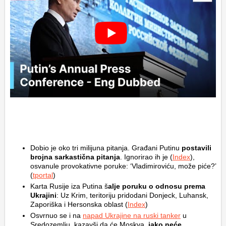
Dobio je oko tri milijuna pitanja. Građani Putinu
postavili
brojna sarkastična pitanja
. Ignorirao ih je (
Index
),
osvanule provokativne poruke: ‘Vladimiroviću, može piće?’
(
tportal
)
Karta Rusije iza Putina š
alje poruku o odnosu prema
Ukrajini
: Uz Krim, teritoriju pridodani Donjeck, Luhansk,
Zaporiška i Hersonska oblast (
Index
)
Osvrnuo se i na
napad Ukrajine na ruski tanker
u
Sredozemlju, kazavši da će Moskva,
iako neće