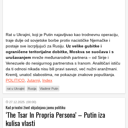
Rat u Ukrajini, koji je Putin najavljivao kao trodnevnu operaciju,
traje dulje od sovjetske borbe protiv nacističke Njemačke i
postaje sve iscrpljujući za Rusiju.
Uz velike gubitke i
ograničene teritorijalne dobitke, Moskva se suočava i s
urušavanjem
mreže međunarodnih partnera – od Sirije i
Venezuele do nesigurnog partnerstva s Iranom. Analitičari ističu
da ti odnosi nikada nisu bili pravi savezi, već nužni aranžmani.
Kremlj, unatoč slabostima, ne pokazuje znakove popuštanja.
POLITICO
,
Jutarnji
,
Index
rat u Ukrajini
Rusija
Vladimir Putin
27.12.2025. (00:00)
Kad privatni život objašnjava javnu politiku
‘The Tsar In Propria Persona’ – Putin iza
kulisa vlasti