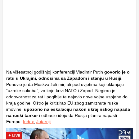
Na višesatnoj godišnjoj konferenciji Vladimir Putin
govorio je o
ratu u Ukrajini, odnosima sa Zapadom i stanju u Rusiji
.
Ponovio je da Moskva želi mir, ali pod uvjetima koji uklanjaju
“uzroke sukoba”, za koje krivi NATO i Zapad. Negirao je
odgovornost za rat i pogibije te najavio nove vojne uspjehe do
kraja godine. Oštro je kritizirao EU zbog zamrznute ruske
imovine,
upozorio na eskalaciju nakon ukrajinskog napada
na ruski tanker
i odbacio ideju da Rusija planira napasti
Europu.
Index
,
Jutarnji