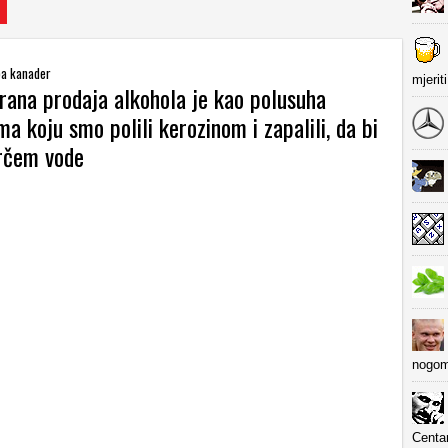
ba kanader
mjerit
brana prodaja alkohola je kao polusuha
a koju smo polili kerozinom i zapalili, da bi
vrčem vode
nogom
Centa