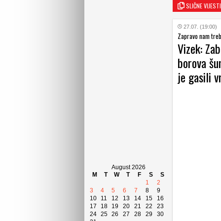
SLIČNE VIJESTI
27.07. (19:00)
Zapravo nam tre
Vizek: Za
borova šum
je gasili 
August 2026
M
T
W
T
F
S
S
1
2
3
4
5
6
7
8
9
10
11
12
13
14
15
16
17
18
19
20
21
22
23
24
25
26
27
28
29
30