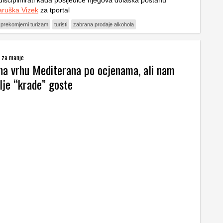
isciplinirati kada posljedice njegova dolaska postanu
ruška Vizek
za tportal
prekomjerni turizam
turisti
zabrana prodaje alkohola
e za manje
na vrhu Mediterana po ocjenama, ali nam
lje “krade” goste