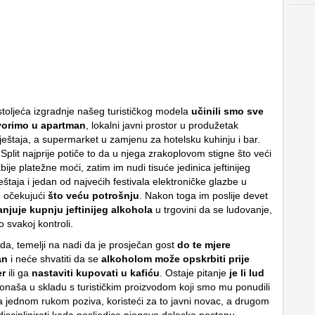
stoljeća izgradnje našeg turističkog modela
učinili smo sve
vorimo u apartman
, lokalni javni prostor u produžetak
ještaja, a supermarket u zamjenu za hotelsku kuhinju i bar.
Split najprije potiče to da u njega zrakoplovom stigne što veći
abije platežne moći, zatim im nudi tisuće jedinica jeftinijeg
štaja i jedan od najvećih festivala elektroničke glazbe u
m očekujući
što veću potrošnju
. Nakon toga im poslije devet
njuje kupnju jeftinijeg alkohola
u trgovini da se ludovanje,
o svakoj kontroli.
jda, temelji na nadi da je prosječan gost
do te mjere
an
i neće shvatiti da se
alkoholom može opskrbiti prije
er
ili ga
nastaviti kupovati u kafiću
. Ostaje pitanje
je li lud
ponaša u skladu s turističkim proizvodom koji smo mu ponudili
ga jednom rukom poziva, koristeći za to javni novac, a drugom