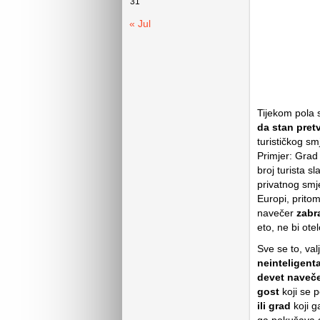
31
« Jul
Tijekom pola 
da stan pret
turističkog sm
Primjer: Grad 
broj turista sl
privatnog smje
Europi, prito
navečer
zabra
eto, ne bi otel
Sve se to, val
neinteligent
devet naveč
gost
koji se 
ili grad
koji 