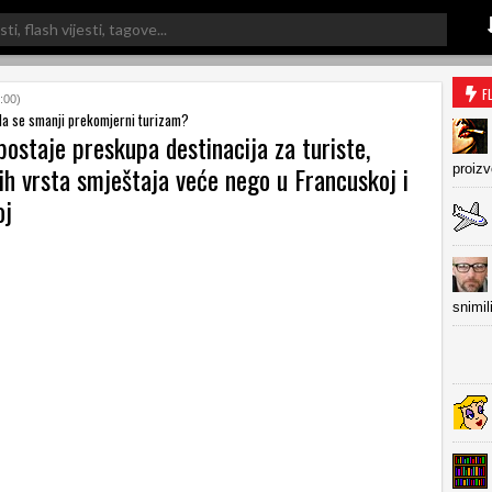
F
:00)
 da se smanji prekomjerni turizam?
ostaje preskupa destinacija za turiste,
ih vrsta smještaja veće nego u Francuskoj i
proiz
oj
snimil