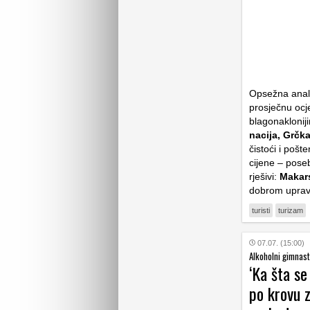
Opsežna anali
prosječnu ocj
blagonakloniji
nacija, Grčka
čistoći i pošt
cijene – poseb
rješivi:
Makars
dobrom uprav
turisti
turizam
07.07. (15:00)
Alkoholni gimnasti
‘Ka šta se
po krovu z