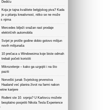
Dediću
Koja je tajna kvalitete belgijskog piva? Kada
je u pitanju kreativnost, nitko se ne može
i s njima
Mercedes bilježi snažan rast prodaje
električnih automobila
Svijet je prošle godine dobio gotovo milijun
novih milijunaša
10 prečaca u Windowsima koje biste odmah
trebali početi koristiti
Mikrozelenje – kako ga uzgojiti i na što
paziti
Norveški junak Svjetskog prvenstva
Haaland već planira život na farmi nakon
etne karijere
Rođeni ste 10. srpnja? U Karlovcu možete
besplatno posjetiti Nikola Tesla Experience
r