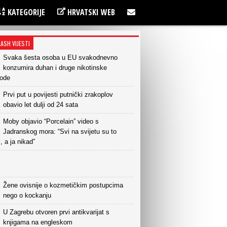
KATEGORIJE
HRVATSKI WEB
LASH VIJESTI
Svaka šesta osoba u EU svakodnevno
konzumira duhan i druge nikotinske
vode
Prvi put u povijesti putnički zrakoplov
obavio let dulji od 24 sata
Moby objavio “Porcelain” video s
Jadranskog mora: “Svi na svijetu su to
i, a ja nikad”
Žene ovisnije o kozmetičkim postupcima
nego o kockanju
U Zagrebu otvoren prvi antikvarijat s
knjigama na engleskom