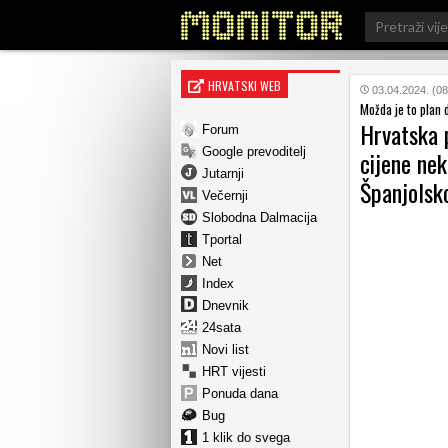
Search
for:
HRVATSKI WEB
03.04.2024. (08
Možda je to plan
Hrvatska p
Forum
Google prevoditelj
cijene nek
Jutarnji
Španjolsk
Večernji
Slobodna Dalmacija
Tportal
Net
Index
Dnevnik
24sata
Novi list
HRT vijesti
Ponuda dana
Bug
1 klik do svega