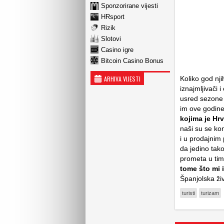
Sponzorirane vijesti
HRsport
Rizik
Slotovi
Casino igre
Bitcoin Casino Bonus
ARHIVA VIJESTI
Koliko god nji
iznajmljivači
usred sezone o
im ove godine
kojima je Hr
naši su se ko
i u prodajnim 
da jedino tako
prometa u tim
tome što mi 
Španjolska živ
turisti
turizam