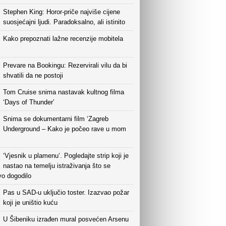
Stephen King: Horor-priče najviše cijene
suosjećajni ljudi. Paradoksalno, ali istinito
Kako prepoznati lažne recenzije mobitela
Prevare na Bookingu: Rezervirali vilu da bi
shvatili da ne postoji
Tom Cruise snima nastavak kultnog filma
‘Days of Thunder’
Snima se dokumentarni film ‘Zagreb
Underground – Kako je počeo rave u mom
‘Vjesnik u plamenu‘. Pogledajte strip koji je
nastao na temelju istraživanja što se
vo dogodilo
Pas u SAD-u uključio toster. Izazvao požar
koji je uništio kuću
U Šibeniku izrađen mural posvećen Arsenu