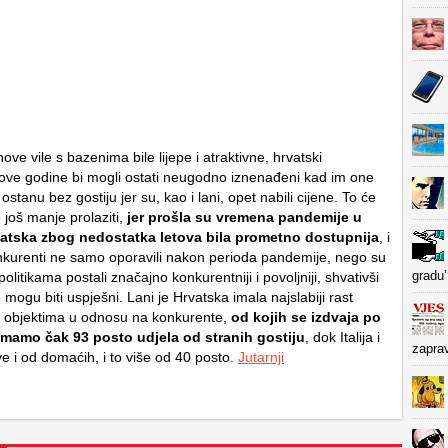
hove vile s bazenima bile lijepe i atraktivne, hrvatski
 i ove godine bi mogli ostati neugodno iznenađeni kad im one
stanu bez gostiju jer su, kao i lani, opet nabili cijene. To će
 još manje prolaziti,
jer prošla su vremena pandemije u
vatska zbog nedostatka letova bila prometno dostupnija
, i
nkurenti ne samo oporavili nakon perioda pandemije, nego su
gradu’
politikama postali značajno konkurentniji i povoljniji, shvativši
 mogu biti uspješni. Lani je Hrvatska imala najslabiji rast
 objektima u odnosu na konkurente,
od kojih se izdvaja po
imamo čak 93 posto udjela od stranih gostiju
, dok Italija i
zapra
e i od domaćih, i to više od 40 posto.
Jutarnji