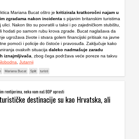
ektica Mariana Bucat oštro je
kritizirala kratkoročni najam u
im zgradama nakon incidenta
s pijanim britanskim turistima
ulici. Nakon što su povratili u taksi i po zajedničkom stubištu,
čeli hodati po samom rubu krova zgrade. Bucat naglašava da
e ugrožava živote i stvara golem financijski pritisak na javne
tne pomoći i policije do čistoće i pravosuđa. Zaključuje kako
aniranja ovakvih situacija
daleko nadmašuje zaradu
 iznajmljivača
, zbog čega podržava veće poreze na takvu
Slobodna
,
Jutarnji
m
Mariana Bucat
Split
turisti
im rentijerima, neka vam naš BDP oprosti
urističke destinacije su kao Hrvatska, ali