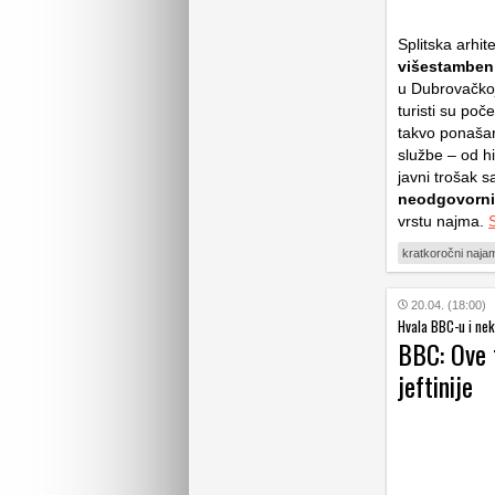
Splitska arhit
višestamben
u Dubrovačkoj 
turisti su po
takvo ponašanj
službe – od hi
javni trošak s
neodgovornih
vrstu najma.
kratkoročni naja
20.04. (18:00)
Hvala BBC-u i nek
BBC: Ove t
jeftinije