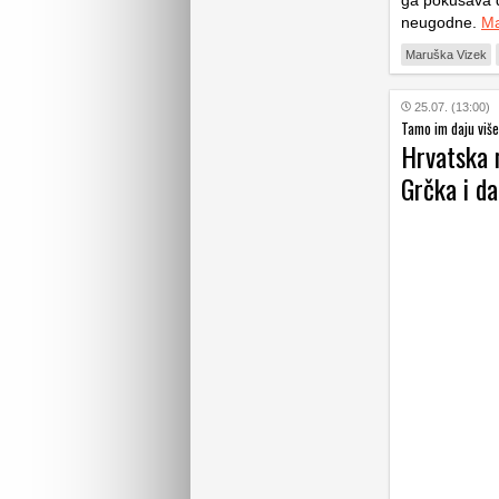
ga pokušava d
neugodne.
Ma
Maruška Vizek
25.07. (13:00)
Tamo im daju viš
Hrvatska 
Grčka i da