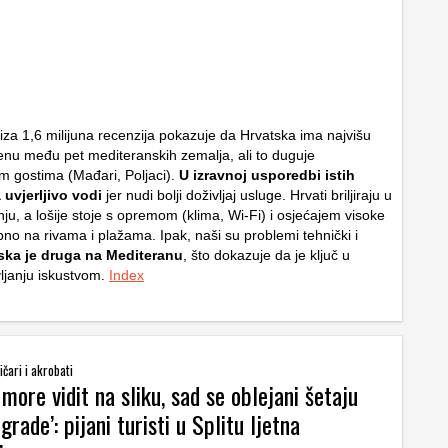
za 1,6 milijuna recenzija pokazuje da Hrvatska ima najvišu
enu među pet mediteranskih zemalja, ali to duguje
m gostima (Mađari, Poljaci).
U izravnoj usporedbi istih
 uvjerljivo vodi
jer nudi bolji doživljaj usluge. Hrvati briljiraju u
enju, a lošije stoje s opremom (klima, Wi-Fi) i osjećajem visoke
no na rivama i plažama. Ipak, naši su problemi tehnički i
ka je druga na Mediteranu
, što dokazuje da je ključ u
ljanju iskustvom.
Index
čari i akrobati
 more vidit na sliku, sad se oblejani šetaju
grade’: pijani turisti u Splitu ljetna