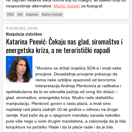
nesposobnije alternative.
Marko Vučetić
za Autograf.
HDZ
INA
kolumne
Marko Vučetić
20.09.2022. (19:00)
Manipulacije statistikom
Katarina Peović: Čekaju nas glad, siromaštvo i
energetska kriza, a ne teroristički napadi
“Moramo se držati izvješća SOA-e i imati neke
procjene. Dosadašnje procjene pokazuju da
nema neke ozbiljne opasnosti od terorizma.
Interpretacija Andreja Plenkovića je radikalna i
spektakularna da bi se odvratila pažnja od onog što dolazi –
glad, siromaštvo, energetska kriza. Mudro rade statističku
manipulaciju. Plenković govori o rastu plaća, a imali smo
najslabiji rast plaća zadnjih 10-ak godina u odnosu na druge
zemlje. Kad kaže da je u njegovom mandatu narasla nekoliko
puta više nego u svim drugim mandatima, a zaboravlja da je bila
konjuktura na početku Vlade i da bi plaće rasle i da je bila