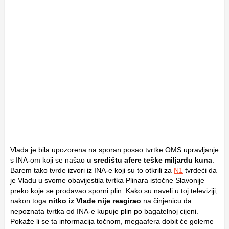
Vlada je bila upozorena na sporan posao tvrtke OMS upravljanje
s INA-om koji se našao
u središtu afere teške miljardu kuna
.
Barem tako tvrde izvori iz INA-e koji su to otkrili za
N1
tvrdeći da
je Vladu u svome obavijestila tvrtka Plinara istočne Slavonije
preko koje se prodavao sporni plin. Kako su naveli u toj televiziji,
nakon toga
nitko iz Vlade nije reagirao
na činjenicu da
nepoznata tvrtka od INA-e kupuje plin po bagatelnoj cijeni.
Pokaže li se ta informacija točnom, megaafera dobit će goleme