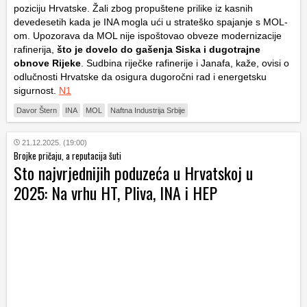
poziciju Hrvatske. Žali zbog propuštene prilike iz kasnih
devedesetih kada je INA mogla ući u strateško spajanje s MOL-
om. Upozorava da MOL nije ispoštovao obveze modernizacije
rafinerija,
što je dovelo do gašenja Siska i dugotrajne
obnove Rijeke
. Sudbina riječke rafinerije i Janafa, kaže, ovisi o
odlučnosti Hrvatske da osigura dugoročni rad i energetsku
sigurnost.
N1
Davor Štern
INA
MOL
Naftna Industrija Srbije
21.12.2025. (19:00)
Brojke pričaju, a reputacija šuti
Sto najvrjednijih poduzeća u Hrvatskoj u
2025: Na vrhu HT, Pliva, INA i HEP