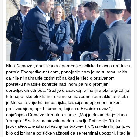
Nina Domazet, analitičarka energetske politike i glavna urednica
portala Energetika-net.com, ponajprije nam je na tu temu rekla
da nije ni najmanje optimistična kad je riječ o prizivanom
povratku hrvatske kontrole nad Inom pa ni o promjeni
upravljačkih odnosa. “Sad je u sisačkoj rafineriji u planu gradnja
fotonaponske elektrane, s čime se navodno i odmaklo, ali šteta
je što se ta vrijedna industrijska lokacija ne oplemeni nekom
proizvodnjom, npr. bitumena, koji se u Hrvatsku uvozi”,
objašnjava Domazet trenutno stanje. „Moj je dojam da je vlada
‘trampila’ Sisak za nastavak modernizacije Rafinerije Rijeka i –
jako važno – mađarski zakup na krčkom LNG terminalu, jer je to
bilo od iznimne političke važnosti da se terminal upogoni. I tad je