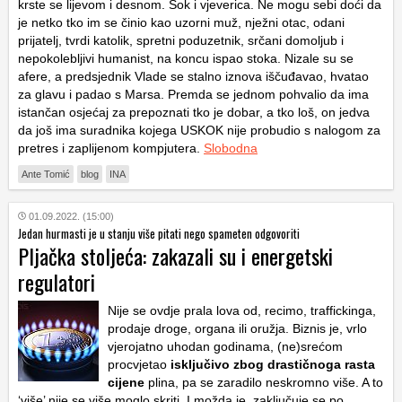
krste se lijevom i desnom. Šok i vjeverica. Ne mogu sebi doći da
je netko tko im se činio kao uzorni muž, nježni otac, odani
prijatelj, tvrdi katolik, spretni poduzetnik, srčani domoljub i
nepokolebljivi humanist, na koncu ispao stoka. Nizale su se
afere, a predsjednik Vlade se stalno iznova iščuđavao, hvatao
za glavu i padao s Marsa. Premda se jednom pohvalio da ima
istančan osjećaj za prepoznati tko je dobar, a tko loš, on jedva
da još ima suradnika kojega USKOK nije probudio s nalogom za
pretres i zaplijenom kompjutera.
Slobodna
Ante Tomić
blog
INA
01.09.2022. (15:00)
Jedan hurmasti je u stanju više pitati nego spameten odgovoriti
Pljačka stoljeća: zakazali su i energetski
regulatori
Nije se ovdje prala lova od, recimo, traffickinga,
prodaje droge, organa ili oružja. Biznis je, vrlo
vjerojatno uhodan godinama, (ne)srećom
procvjetao
isključivo zbog drastičnoga rasta
cijene
plina, pa se zaradilo neskromno više. A to
‘više’ nije se više moglo skriti. I možda je, zaključuje se po