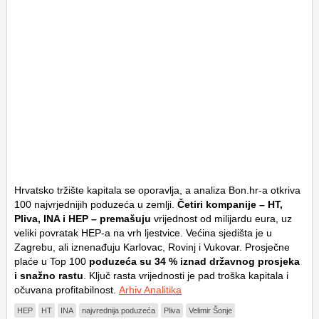
Hrvatsko tržište kapitala se oporavlja, a analiza Bon.hr-a otkriva
100 najvrjednijih poduzeća u zemlji.
Četiri kompanije – HT,
Pliva, INA i HEP – premašuju
vrijednost od milijardu eura, uz
veliki povratak HEP-a na vrh ljestvice. Većina sjedišta je u
Zagrebu, ali iznenađuju Karlovac, Rovinj i Vukovar. Prosječne
plaće u Top 100
poduzeća su 34 % iznad državnog prosjeka
i snažno rastu
. Ključ rasta vrijednosti je pad troška kapitala i
očuvana profitabilnost.
Arhiv Analitika
HEP
HT
INA
najvrednija poduzeća
Pliva
Velimir Šonje