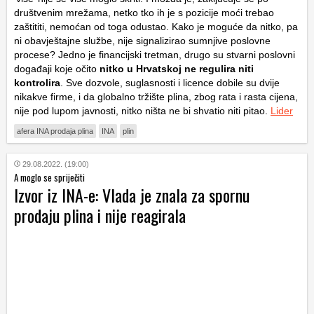
društvenim mrežama, netko tko ih je s pozicije moći trebao
zaštititi, nemoćan od toga odustao. Kako je moguće da nitko, pa
ni obavještajne službe, nije signalizirao sumnjive poslovne
procese? Jedno je financijski tretman, drugo su stvarni poslovni
događaji koje očito
nitko u Hrvatskoj ne regulira niti
kontrolira
. Sve dozvole, suglasnosti i licence dobile su dvije
nikakve firme, i da globalno tržište plina, zbog rata i rasta cijena,
nije pod lupom javnosti, nitko ništa ne bi shvatio niti pitao.
Lider
afera INA prodaja plina
INA
plin
29.08.2022. (19:00)
A moglo se spriječiti
Izvor iz INA-e: Vlada je znala za spornu
prodaju plina i nije reagirala