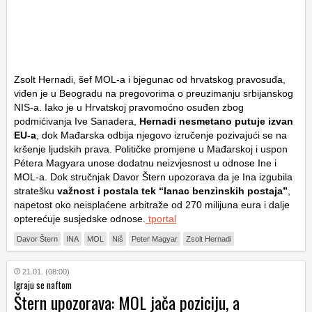
Zsolt Hernadi, šef MOL-a i bjegunac od hrvatskog pravosuđa,
viđen je u Beogradu na pregovorima o preuzimanju srbijanskog
NIS-a. Iako je u Hrvatskoj pravomoćno osuđen zbog
podmićivanja Ive Sanadera,
Hernadi nesmetano putuje izvan
EU-a
, dok Mađarska odbija njegovo izručenje pozivajući se na
kršenje ljudskih prava. Političke promjene u Mađarskoj i uspon
Pétera Magyara unose dodatnu neizvjesnost u odnose Ine i
MOL-a. Dok stručnjak Davor Štern upozorava da je Ina izgubila
stratešku
važnost i postala tek “lanac benzinskih postaja”
,
napetost oko neisplaćene arbitraže od 270 milijuna eura i dalje
opterećuje susjedske odnose.
tportal
Davor Štern
INA
MOL
Niš
Peter Magyar
Zsolt Hernadi
21.01. (08:00)
Igraju se naftom
Štern upozorava: MOL jača poziciju, a