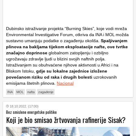
Dubinsko istraživanje projekta “Burning Skies”, koje vodi mreža
Environmental Investigative Forum, otkriva da INA i MOL možda
sustavno umanjuju podatke o zagađenju okoliša.
Spaljivanjem
plinova na bakljama tijekom eksploatacije nafte, ove tvrtke
značajno doprinose
globalnom zatopljenju i ozbiljno
ugrožavaju zdravlje ljudi u blizini svojih naftnih polja.
Istraživanjem su obuhvaćene njihove aktivnosti u Africi i na
Bliskom Istoku,
gdje su lokalne zajednice izložene
povećanom riziku od raka i drugih bolesti
uzrokovanih
emisijama štetnih plinova.
Nacional
INA
MOL
nafta
zagađenje
18.10.2022. (17:00)
Bez smislene energetske politike
Koji je bio smisao žrtvovanja rafinerije Sisak?