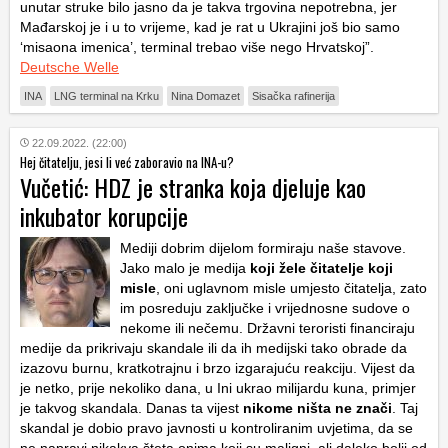
unutar struke bilo jasno da je takva trgovina nepotrebna, jer
Mađarskoj je i u to vrijeme, kad je rat u Ukrajini još bio samo
‘misaona imenica’, terminal trebao više nego Hrvatskoj”.
Deutsche Welle
INA
LNG terminal na Krku
Nina Domazet
Sisačka rafinerija
22.09.2022. (22:00)
Hej čitatelju, jesi li već zaboravio na INA-u?
Vučetić: HDZ je stranka koja djeluje kao
inkubator korupcije
Mediji dobrim dijelom formiraju naše stavove.
Jako malo je medija
koji žele čitatelje koji
misle
, oni uglavnom misle umjesto čitatelja, zato
im posreduju zaključke i vrijednosne sudove o
nekome ili nečemu. Državni teroristi financiraju
medije da prikrivaju skandale ili da ih medijski tako obrade da
izazovu burnu, kratkotrajnu i brzo izgarajuću reakciju. Vijest da
je netko, prije nekoliko dana, u Ini ukrao milijardu kuna, primjer
je takvog skandala. Danas ta vijest
nikome ništa ne znači
. Taj
skandal je dobio pravo javnosti u kontroliranim uvjetima, da se
ne napravi nikakva šteta onima koji su maligni, ali daleko bolji od