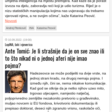
umjetna inteligencija na mjestu premijera. Kad kaže da je porast
izvoza na djelu, zaboravlja reći koji je udio turizma. Riječ je o
nizu statističkih manipulacija kojima nas uvjeravaju da trebamo
vjerovati njima, a ne svojim očima”, kaže Katarina Peović.
Novosti
Andrej Plenković
INA
Katarina Peović
10.09.2022. (19:00)
LopINA, šok i vjeverica
Ante Tomić: Je li strašnije da je on sve znao ili
to što nikad ni o jednoj aferi nije imao
pojma?
Hadezeovce se može podijeliti na dvije vrste, na
jednoj strani kradu, na drugoj nemaju pojma. I
između njih, čini se, nema nikakve komunikacije.
Kad god se otkrije da je netko njihov uzeo mito,
trgovao utjecajem, namjestio natječaj,
poljoprivredno zemljište nezakonito pretvorio u građevinsko,
muljao novcem iz EU fondova, krivotvorio dokumentaciju ili
prepisao doktorat, deseci njih zgranuto vrisnu, raskolače oči,