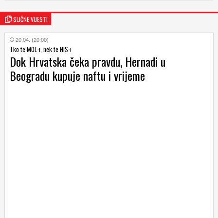
SLIČNE VIJESTI
20.04. (20:00)
Tko te MOL-i, nek te NIS-i
Dok Hrvatska čeka pravdu, Hernadi u
Beogradu kupuje naftu i vrijeme