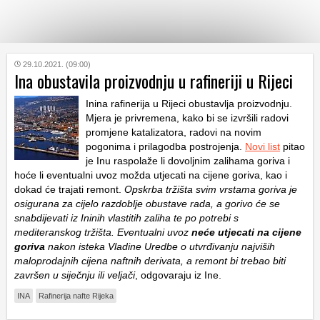
KATEGORIJE
29.10.2021. (09:00)
Ina obustavila proizvodnju u rafineriji u Rijeci
Inina rafinerija u Rijeci obustavlja proizvodnju.
HRVATSKI
WEB
Mjera je privremena, kako bi se izvršili radovi
promjene katalizatora, radovi na novim
pogonima i prilagodba postrojenja.
Novi list
pitao
je Inu raspolaže li dovoljnim zalihama goriva i
hoće li eventualni uvoz možda utjecati na cijene goriva, kao i
dokad će trajati remont.
Opskrba tržišta svim vrstama goriva je
osigurana za cijelo razdoblje obustave rada, a gorivo će se
snabdijevati iz Ininih vlastitih zaliha te po potrebi s
mediteranskog tržišta. Eventualni uvoz
neće utjecati na cijene
goriva
nakon isteka Vladine Uredbe o utvrđivanju najviših
maloprodajnih cijena naftnih derivata, a remont bi trebao biti
završen u siječnju ili veljači
, odgovaraju iz Ine.
INA
Rafinerija nafte Rijeka