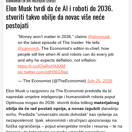
Bankomati će biti muzejski izlošci
Elon Musk tvrdi da će AI i roboti do 2036.
stvoriti takvo obilje da novac više neće
postojati
“Money won’t matter in 2036,” claims
@elonmusk
on the latest episode of The Insider. He tells
@zannymb
, The Economist’s editor-in-chief, how
people will live when AI and robots can do every job
and why he expects deflation, not inflation:
https://t.co/IQwRnHXAXM
pic.twitter.com/zdH36G9iaz
— The Economist (@TheEconomist)
July 25, 2026
Elon Musk u razgovoru za The Economist predviđa da bi
napredak umjetne inteligencije i humanoidnih robota poput
Optimusa mogao do 2036. stvoriti doba tolikog
materijalnog
obilja da će rad postati opcija, a novac izgubiti
današnju
svrhu. Predlaže “univerzalni visoki dohodak” kao rješenje za
nezaposlenost. Ipak, ekonomisti i stručnjaci upozoravaju na
fizička ograničenja – poput energetske mreže i resursa – te na