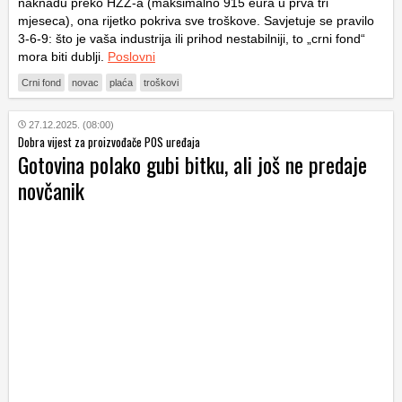
naknadu preko HZZ-a (maksimalno 915 eura u prva tri
mjeseca), ona rijetko pokriva sve troškove. Savjetuje se pravilo
3-6-9: što je vaša industrija ili prihod nestabilniji, to „crni fond“
mora biti dublji.
Poslovni
Crni fond
novac
plaća
troškovi
27.12.2025. (08:00)
Dobra vijest za proizvođače POS uređaja
Gotovina polako gubi bitku, ali još ne predaje
novčanik