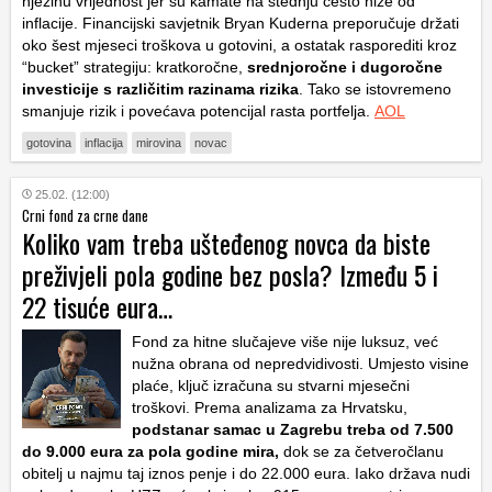
njezinu vrijednost jer su kamate na štednju često niže od
inflacije. Financijski savjetnik Bryan Kuderna preporučuje držati
oko šest mjeseci troškova u gotovini, a ostatak rasporediti kroz
“bucket” strategiju: kratkoročne,
srednjoročne i dugoročne
investicije s različitim razinama rizika
. Tako se istovremeno
smanjuje rizik i povećava potencijal rasta portfelja.
AOL
gotovina
inflacija
mirovina
novac
25.02. (12:00)
Crni fond za crne dane
Koliko vam treba ušteđenog novca da biste
preživjeli pola godine bez posla? Između 5 i
22 tisuće eura…
Fond za hitne slučajeve više nije luksuz, već
nužna obrana od nepredvidivosti. Umjesto visine
plaće, ključ izračuna su stvarni mjesečni
troškovi. Prema analizama za Hrvatsku,
podstanar samac u Zagrebu treba od 7.500
do 9.000 eura za pola godine mira,
dok se za četveročlanu
obitelj u najmu taj iznos penje i do 22.000 eura. Iako država nudi