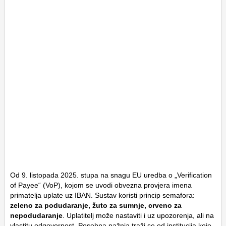
Od 9. listopada 2025. stupa na snagu EU uredba o „Verification
of Payee“ (VoP), kojom se uvodi obvezna provjera imena
primatelja uplate uz IBAN. Sustav koristi princip semafora:
zeleno za podudaranje, žuto za sumnje, crveno za
nepodudaranje
. Uplatitelj može nastaviti i uz upozorenja, ali na
vlastitu odgovornost. Posebna pažnja traži se od institucija koje