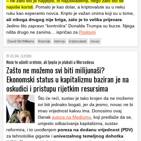
– ne zato što je najljepši, ni najusklađeniji, nego zato što se
najviše koristi
. Pomalo je kao dolar, a kriptovalute su u neku
ruku kao esperanto novca. Kripto je važan onima koji su u tome,
ali nikoga drugog nije briga, zato je to velika prijevara
.
Jedino što zapravo “kontrolira” Donalda Trumpa su burze. Njega
ništa drugo ne zanima… ispričao za
Poslovni
David McWilliams
financije
intervju
kriptovalute
novac
21.04. (13:00)
Neće te učiniti sretnim, ali ljepše je plakati u Mercedesu
Zašto ne možemo svi biti milijunaši?
Ekonomski status u kapitalizmu baziran je na
oskudici i pristupu rijetkim resursima
Što će reći, sustav je tako krojen da ne možemo
svi biti jednako bogati, jer da jesmo, novac ne bi
imao vrijednost kakvu ima. Donosimo ovaj
članak
autora na Mediumu
, koji predlaže da se,
umjesto odbacivanja kapitalizma, sustav
reformira, i to uvođenjem
poreza na dodanu vrijednost (PDV)
za tehnološke gigante i
univerzalnog temeljnog dohotka