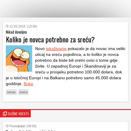
KATEGORIJE
11.03.2018. (13:30)
Nikad dovoljno
Koliko je novca potrebno za sreću?
HRVATSKI
WEB
Novo
istraživanje
pokazalo je da novac ima veliki
uticaj na sreću pojedinca, a to koliko je novca
potrebno da biste bili sretni ovisi o tome gdje
živite. U zapadnoj Europi i Skandinaviji je za
sreću u prosjeku potrebno 100.000 dolara, dok
je u istočnoj Europi i na Balkanu potrebno samo 45.000 dolara
godišnje.
Buka
novac
sreća
SLIČNE VIJESTI
Ponedjeljak (08:00)