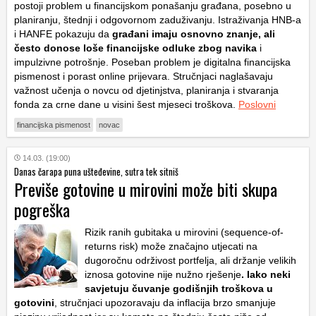
postoji problem u financijskom ponašanju građana, posebno u
planiranju, štednji i odgovornom zaduživanju. Istraživanja
HNB-a
i
HANFE
pokazuju da
građani imaju osnovno znanje, ali
često donose loše financijske odluke zbog navika
i
impulzivne potrošnje. Poseban problem je digitalna financijska
pismenost i porast online prijevara. Stručnjaci naglašavaju
važnost učenja o novcu od djetinjstva, planiranja i stvaranja
fonda za crne dane u visini šest mjeseci troškova.
Poslovni
financijska pismenost
novac
14.03. (19:00)
Danas čarapa puna ušteđevine, sutra tek sitniš
Previše gotovine u mirovini može biti skupa
pogreška
Rizik ranih gubitaka u mirovini (sequence-of-
returns risk) može značajno utjecati na
dugoročnu održivost portfelja, ali držanje velikih
iznosa gotovine nije nužno rješenje
. Iako neki
savjetuju čuvanje godišnjih troškova u
gotovini
, stručnjaci upozoravaju da inflacija brzo smanjuje