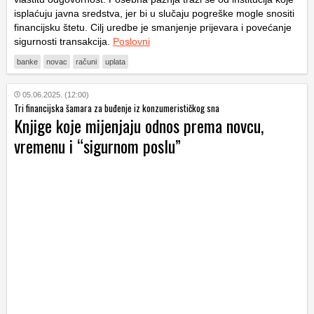
isplaćuju javna sredstva, jer bi u slučaju pogreške mogle snositi
financijsku štetu. Cilj uredbe je smanjenje prijevara i povećanje
sigurnosti transakcija.
Poslovni
banke
novac
računi
uplata
05.06.2025. (12:00)
Tri financijska šamara za buđenje iz konzumerističkog sna
Knjige koje mijenjaju odnos prema novcu,
vremenu i “sigurnom poslu”