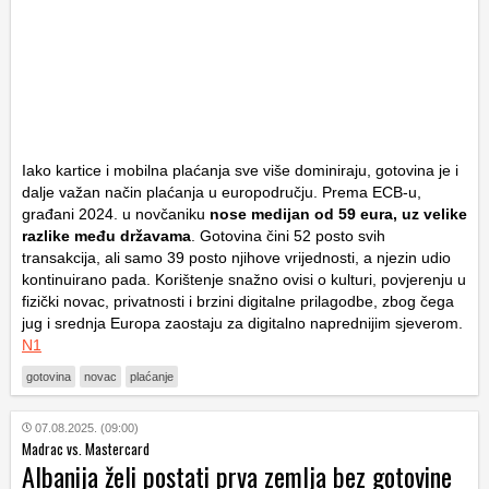
Iako kartice i mobilna plaćanja sve više dominiraju, gotovina je i
dalje važan način plaćanja u europodručju. Prema ECB-u,
građani 2024. u novčaniku
nose medijan od 59 eura, uz velike
razlike među državama
. Gotovina čini 52 posto svih
transakcija, ali samo 39 posto njihove vrijednosti, a njezin udio
kontinuirano pada. Korištenje snažno ovisi o kulturi, povjerenju u
fizički novac, privatnosti i brzini digitalne prilagodbe, zbog čega
jug i srednja Europa zaostaju za digitalno naprednijim sjeverom.
N1
gotovina
novac
plaćanje
07.08.2025. (09:00)
Madrac vs. Mastercard
Albanija želi postati prva zemlja bez gotovine