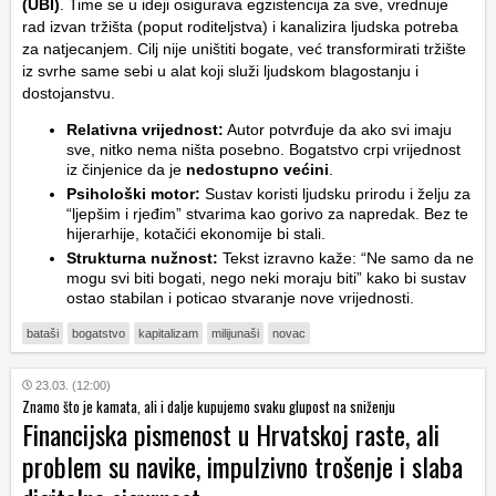
(UBI)
. Time se u ideji osigurava egzistencija za sve, vrednuje
rad izvan tržišta (poput roditeljstva) i kanalizira ljudska potreba
za natjecanjem. Cilj nije uništiti bogate, već transformirati tržište
iz svrhe same sebi u alat koji služi ljudskom blagostanju i
dostojanstvu.
Relativna vrijednost:
Autor potvrđuje da ako svi imaju
sve, nitko nema ništa posebno. Bogatstvo crpi vrijednost
iz činjenice da je
nedostupno većini
.
Psihološki motor:
Sustav koristi ljudsku prirodu i želju za
“ljepšim i rjeđim” stvarima kao gorivo za napredak. Bez te
hijerarhije, kotačići ekonomije bi stali.
Strukturna nužnost:
Tekst izravno kaže:
“Ne samo da ne
mogu svi biti bogati, nego neki moraju biti”
kako bi sustav
ostao stabilan i poticao stvaranje nove vrijednosti.
bataši
bogatstvo
kapitalizam
milijunaši
novac
23.03. (12:00)
Znamo što je kamata, ali i dalje kupujemo svaku glupost na sniženju
Financijska pismenost u Hrvatskoj raste, ali
problem su navike, impulzivno trošenje i slaba