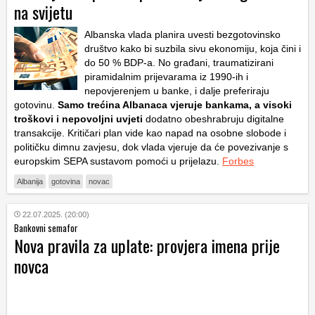
na svijetu
Albanska vlada planira uvesti bezgotovinsko
društvo kako bi suzbila sivu ekonomiju, koja čini i
do 50 % BDP-a. No građani, traumatizirani
piramidalnim prijevarama iz 1990-ih i
nepovjerenjem u banke, i dalje preferiraju
gotovinu.
Samo trećina Albanaca vjeruje bankama, a visoki
troškovi i nepovoljni uvjeti
dodatno obeshrabruju digitalne
transakcije. Kritičari plan vide kao napad na osobne slobode i
političku dimnu zavjesu, dok vlada vjeruje da će povezivanje s
europskim SEPA sustavom pomoći u prijelazu.
Forbes
Albanija
gotovina
novac
22.07.2025. (20:00)
Bankovni semafor
Nova pravila za uplate: provjera imena prije
novca