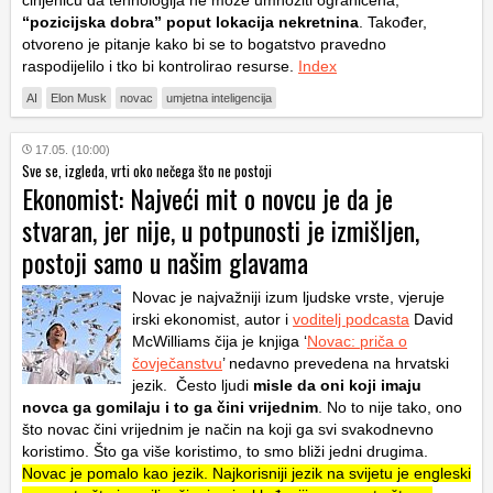
činjenicu da tehnologija ne može umnožiti ograničena,
“pozicijska dobra” poput lokacija nekretnina
. Također,
otvoreno je pitanje kako bi se to bogatstvo pravedno
raspodijelilo i tko bi kontrolirao resurse.
Index
AI
Elon Musk
novac
umjetna inteligencija
17.05. (10:00)
Sve se, izgleda, vrti oko nečega što ne postoji
Ekonomist: Najveći mit o novcu je da je
stvaran, jer nije, u potpunosti je izmišljen,
postoji samo u našim glavama
Novac je najvažniji izum ljudske vrste, vjeruje
irski ekonomist, autor i
voditelj podcasta
David
McWilliams čija je knjiga ‘
Novac: priča o
čovječanstvu
’ nedavno prevedena na hrvatski
jezik. Često ljudi
misle da oni koji imaju
novca ga gomilaju i to ga čini vrijednim
. No to nije tako, ono
što novac čini vrijednim je način na koji ga svi svakodnevno
koristimo. Što ga više koristimo, to smo bliži jedni drugima.
Novac je pomalo kao jezik. Najkorisniji jezik na svijetu je engleski