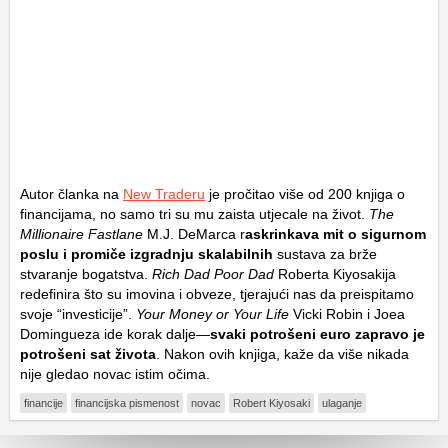
Autor članka na
New Traderu
je pročitao više od 200 knjiga o
financijama, no samo tri su mu zaista utjecale na život.
The
Millionaire Fastlane
M.J. DeMarca r
askrinkava mit o sigurnom
poslu i promiče izgradnju skalabilnih
sustava za brže
stvaranje bogatstva.
Rich Dad Poor Dad
Roberta Kiyosakija
redefinira što su imovina i obveze, tjerajući nas da preispitamo
svoje “investicije”.
Your Money or Your Life
Vicki Robin i Joea
Domingueza ide korak dalje—
svaki potrošeni euro zapravo je
potrošeni sat života
. Nakon ovih knjiga, kaže da više nikada
nije gledao novac istim očima.
financije
financijska pismenost
novac
Robert Kiyosaki
ulaganje