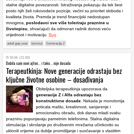
stalne digitalne povezanosti. Istraživanja pokazuju da tek šest
posto njih želi rukovodeće pozicije; većini su prioritet sloboda i
kvaliteta života. Premda je trend financijski nedostupan
mnogima,
poslodavci sve više toleriraju praznine u
životopisu
, shvaćajući da odmoran radnik donosi veću
vrijednost i motivaciju.
Bug
adult gap year
burnout
Generacija Z
30.06. (21:00)
Dobila sam novi ajfon... i tako... nije dosada
Terapeutkinja: Nove generacije odrastaju bez
ključne životne osobine – dosađivanja
Obiteljska terapeutkinja upozorava da
generacije Z i Alfa odrastaju bez
konstruktivne dosade
. Nekada je monotonija
poticala maštu, kreativnost, sanjarenje i
emocionalnu obradu, dok danas mladi svaku
prazninu popunjavaju pametnim telefonima. Stalna digitalna
stimulacija i skrolanje po društvenim mrežama učinkovito su
uklonili vrijeme za dublje promišljanje i suočavanje s vlastitim