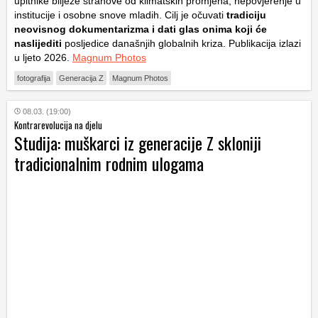
upitnike bilježe strahove od klimatskih promjena, nepovjerenje u
institucije i osobne snove mladih. Cilj je očuvati
tradiciju
neovisnog dokumentarizma i dati glas onima koji će
naslijediti
posljedice današnjih globalnih kriza. Publikacija izlazi
u ljeto 2026.
Magnum Photos
fotografija
Generacija Z
Magnum Photos
08.03. (19:00)
Kontrarevolucija na djelu
Studija: muškarci iz generacije Z skloniji
tradicionalnim rodnim ulogama