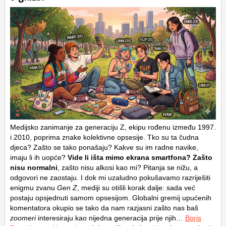
Medijsko zanimanje za generaciju Z, ekipu rođenu između 1997.
i 2010, poprima znake kolektivne opsesije. Tko su ta čudna
djeca? Zašto se tako ponašaju? Kakve su im radne navike,
imaju li ih uopće?
Vide li išta mimo ekrana smartfona? Zašto
nisu normalni
, zašto nisu alkosi kao mi? Pitanja se nižu, a
odgovori ne zaostaju. I dok mi uzaludno pokušavamo razriješiti
enigmu zvanu
Gen Z
, mediji su otišli korak dalje: sada već
postaju opsjednuti samom opsesijom. Globalni gremij upućenih
komentatora okupio se tako da nam razjasni zašto nas baš
zoomeri
interesiraju kao nijedna generacija prije njih…
Boris