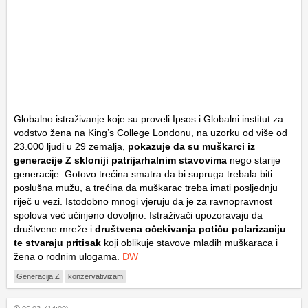
Globalno istraživanje koje su proveli Ipsos i Globalni institut za
vodstvo žena na King’s College Londonu, na uzorku od više od
23.000 ljudi u 29 zemalja,
pokazuje da su muškarci iz
generacije Z skloniji patrijarhalnim stavovima
nego starije
generacije. Gotovo trećina smatra da bi supruga trebala biti
poslušna mužu, a trećina da muškarac treba imati posljednju
riječ u vezi. Istodobno mnogi vjeruju da je za ravnopravnost
spolova već učinjeno dovoljno. Istraživači upozoravaju da
društvene mreže i
društvena očekivanja potiču polarizaciju
te stvaraju pritisak
koji oblikuje stavove mladih muškaraca i
žena o rodnim ulogama.
DW
Generacija Z
konzervativizam