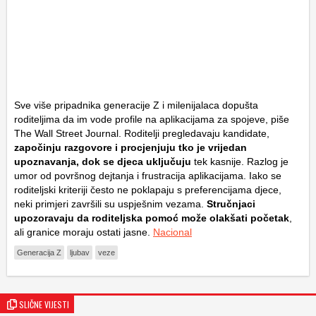
Sve više pripadnika generacije Z i milenijalaca dopušta
roditeljima da im vode profile na aplikacijama za spojeve, piše
The Wall Street Journal. Roditelji pregledavaju kandidate,
započinju razgovore i procjenjuju tko je vrijedan
upoznavanja, dok se djeca uključuju
tek kasnije. Razlog je
umor od površnog dejtanja i frustracija aplikacijama. Iako se
roditeljski kriteriji često ne poklapaju s preferencijama djece,
neki primjeri završili su uspješnim vezama.
Stručnjaci
upozoravaju da roditeljska pomoć može olakšati početak
,
ali granice moraju ostati jasne.
Nacional
Generacija Z
ljubav
veze
SLIČNE VIJESTI