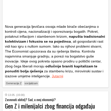
Nova generacija ljevičara osvaja mlade birače obećanjima o
kontroli cijena, nacionalizaciji i oporezivanju bogatih. Pokret,
potaknut inflacijom i stambenom krizom,
napušta tradicionalni
kolektivizam i fokusira se na pojedinca
, ali gospodarski rast
vidi kao igru s nultom sumom. Iako su njihovi problemi stvarni,
The Economist
upozorava da su rješenja štetna. Kontrola
najamnina smanjuje gradnju, a porezi na bogatstvo guše
inovacije. Ideje ovog pokreta opasno prodiru u politički centar,
zbog čega liberali moraju
odlučnije braniti kapitalizam te
ponuditi bolja rješenja
za stambenu krizu, mirovinski sustav i
izazove umjetne inteligencije.
Jutarnji
Generacija Z
socijalizam
13.05. (15:00)
Zasnovati obitelj? Sad, u ovoj ekonomiji?
Gen Z i milenijalci zbog financija odgađaju