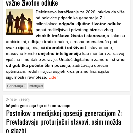
važne životne odluke
Deloitteovo istraživanje za 2026. otkriva da više
od polovice pripadnika generacije Z i
milenijalaca
odgađa ključne životne odluke
poput roditeljstva i privatnog biznisa zbog
visokih troškova života i stanovanja
. Iako su
ambiciozni, odbijaju tradicionalna, stresna promaknuća pod
svaku cijenu, birajući
dobrobit i održivost
. Istovremeno,
masovno koriste
umjetnu inteligenciju
kao mentora za razvoj
vještina i mentalno zdravlje. Unatoč digitalnom zamoru i
strahu
od gubitka početničkih pozicija
, zadržavaju oprezni
optimizam, redefinirajući uspjeh kroz prizmu financijske
sigurnosti i ravnoteže.
Lider
Generacija Z
milenijalci
29.04. (14:00)
Još jedna generacija koju nitko ne razumije
Postnikov o medijskoj opsesiji generacijom Z:
Prevladavaju proturječni stavovi, osim možda
o glazbi