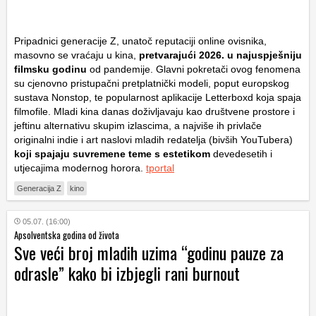
Pripadnici generacije Z, unatoč reputaciji online ovisnika,
masovno se vraćaju u kina,
pretvarajući 2026. u najuspješniju
filmsku godinu
od pandemije. Glavni pokretači ovog fenomena
su cjenovno pristupačni pretplatnički modeli, poput europskog
sustava Nonstop, te popularnost aplikacije Letterboxd koja spaja
filmofile. Mladi kina danas doživljavaju kao društvene prostore i
jeftinu alternativu skupim izlascima, a najviše ih privlače
originalni indie i art naslovi mladih redatelja (bivših YouTubera)
koji spajaju suvremene teme s estetikom
devedesetih i
utjecajima modernog horora.
tportal
Generacija Z
kino
05.07. (16:00)
Apsolventska godina od života
Sve veći broj mladih uzima “godinu pauze za
odrasle” kako bi izbjegli rani burnout