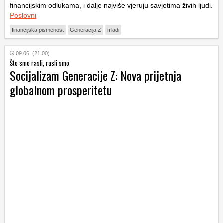
financijskim odlukama, i dalje najviše vjeruju savjetima živih ljudi.
Poslovni
financijska pismenost
Generacija Z
mladi
09.06. (21:00)
Što smo rasli, rasli smo
Socijalizam Generacije Z: Nova prijetnja
globalnom prosperitetu