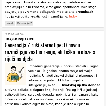
osjećajima. Umjesto da stvaraju i istražuju, adolescenti se
preplavljuju tuđim životima, čime gube spontanost. Awe stoga
savjetuje povremeno odlaganje mobitela te pronalazak
hobija koji potiču kreativnost i razmišljanje.
Index
dosada
Generacija Z
25.06. (09:00)
Bitno je da imaju na umu
Generacija Z ruši stereotipe: O novcu
razmišljaju znatno ranije, ali teško prelaze s
riječi na djela
Pripadnici generacije Z počinju štedjeti i ulagati
već oko 19. godine, znatno ranije od svojih
roditelja. Unatoč visokoj digitalnoj pismenosti i
informiranju putem TikToka i umjetne
inteligencije
, mladi u Hrvatskoj rijetko donose
aktivne odluke o dugoročnoj štednji.
Razlog leži u ljudskoj
psihologiji kojoj su daleki događaji nebitni, ali i u neznanju kako
točno započeti. Iako se suočavaju s velikim ekonomskim
pritiscima i koriste digitalne alate, kada je riječ o ključnim