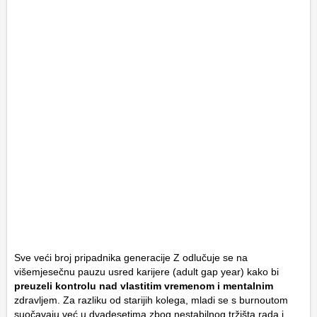
Sve veći broj pripadnika generacije Z odlučuje se na
višemjesečnu pauzu usred karijere (
adult gap year
) kako bi
preuzeli kontrolu nad vlastitim vremenom i mentalnim
zdravljem. Za razliku od starijih kolega, mladi se s
burnoutom
suočavaju već u dvadesetima zbog nestabilnog tržišta rada i