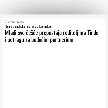
KATEGORIJE
24.01. (12:00)
Idemo u snoboke i po miraz, kao nekad
Mladi sve češće prepuštaju roditeljima Tinder
HRVATSKI
i potragu za budućim partnerima
WEB