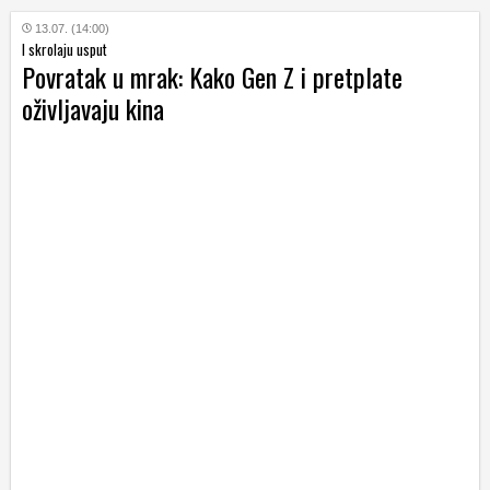
13.07. (14:00)
I skrolaju usput
Povratak u mrak: Kako Gen Z i pretplate
oživljavaju kina