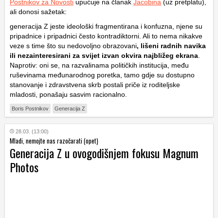
Postnikov za Novosti
upućuje na članak
Jacobina
(uz pretplatu),
ali donosi sažetak:
generacija Z jeste ideološki fragmentirana i konfuzna, njene su
pripadnice i pripadnici često kontradiktorni. Ali to nema nikakve
veze s time što su nedovoljno obrazovani
, lišeni radnih navika
ili nezainteresirani za svijet izvan okvira najbližeg ekrana
.
Naprotiv: oni se, na razvalinama političkih institucija, među
ruševinama međunarodnog poretka, tamo gdje su dostupno
stanovanje i zdravstvena skrb postali priče iz roditeljske
mladosti, ponašaju sasvim racionalno.
Boris Postnikov
Generacija Z
28.03. (13:00)
Mladi, nemojte nas razočarati (opet)
Generacija Z u ovogodišnjem fokusu Magnum
Photos