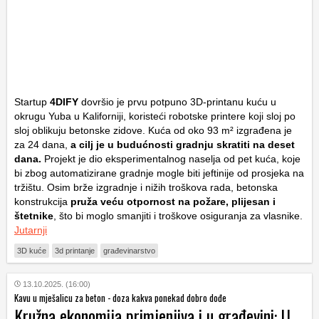
Startup
4DIFY
dovršio je prvu potpuno 3D-printanu kuću u
okrugu Yuba u Kaliforniji, koristeći robotske printere koji sloj po
sloj oblikuju betonske zidove. Kuća od oko 93 m² izgrađena je
za 24 dana,
a cilj je u budućnosti gradnju skratiti na deset
dana.
Projekt je dio eksperimentalnog naselja od pet kuća, koje
bi zbog automatizirane gradnje mogle biti jeftinije od prosjeka na
tržištu. Osim brže izgradnje i nižih troškova rada, betonska
konstrukcija
pruža veću otpornost na požare, plijesan i
štetnike
, što bi moglo smanjiti i troškove osiguranja za vlasnike.
Jutarnji
3D kuće
3d printanje
građevinarstvo
13.10.2025. (16:00)
Kavu u mješalicu za beton - doza kakva ponekad dobro dođe
Kružna ekonomija primjenjiva i u građevini: U