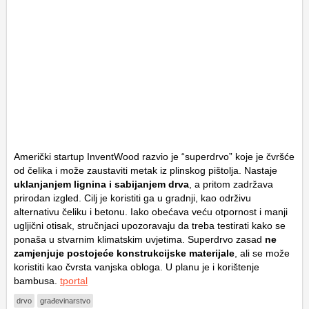
Američki startup InventWood razvio je “superdrvo” koje je čvršće
od čelika i može zaustaviti metak iz plinskog pištolja. Nastaje
uklanjanjem lignina i sabijanjem drva
, a pritom zadržava
prirodan izgled. Cilj je koristiti ga u gradnji, kao održivu
alternativu čeliku i betonu. Iako obećava veću otpornost i manji
ugljični otisak, stručnjaci upozoravaju da treba testirati kako se
ponaša u stvarnim klimatskim uvjetima. Superdrvo zasad
ne
zamjenjuje postojeće konstrukcijske materijale
, ali se može
koristiti kao čvrsta vanjska obloga. U planu je i korištenje
bambusa.
tportal
drvo
građevinarstvo