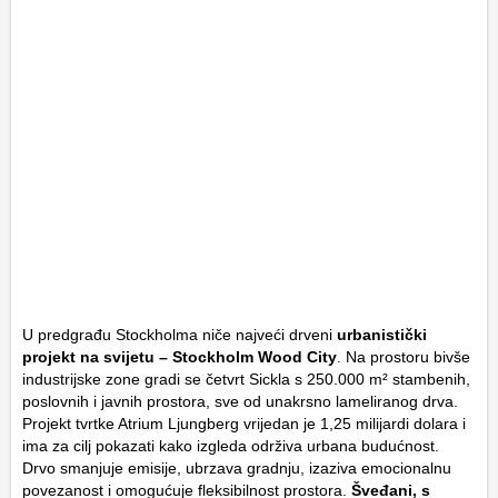
U predgrađu Stockholma niče najveći drveni
urbanistički
projekt na svijetu – Stockholm Wood City
. Na prostoru bivše
industrijske zone gradi se četvrt Sickla s 250.000 m² stambenih,
poslovnih i javnih prostora, sve od unakrsno lameliranog drva.
Projekt tvrtke Atrium Ljungberg vrijedan je 1,25 milijardi dolara i
ima za cilj pokazati kako izgleda održiva urbana budućnost.
Drvo smanjuje emisije, ubrzava gradnju, izaziva emocionalnu
povezanost i omogućuje fleksibilnost prostora.
Šveđani, s