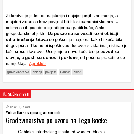
Zidarstvo je jedno od najstarijih i najcjenjenijih zanimanja, a
majstori zidari su kroz povijest bili bliski suradnici vladara. U
selima su ih posebno cijenili jer su gradili kuće, štale i
gospodarske objekte.
Uz posao su se vezali razni običaji –
od prinošenja žrtava
do gošćenja majstora kako bi kuća bila
dugovječna. Tko ne bi ispoštovao dogovor s zidarima, riskirao je
lošu sreću i kvarove. Useljenje u novu kuću bio je
povod za
slavlje, a gosti su donosili poklone
, od pečene prasetine do
namještaja.
Agroklub
građevinarstvo
običaji
povijest
zidanje
zidari
SLIČNE VIJESTI
15.04. (07:00)
Vidi se tko se s njima igrao kao mali
Građevinarstvo po uzoru na Lego kocke
Gablok’s interlocking insulated wooden blocks