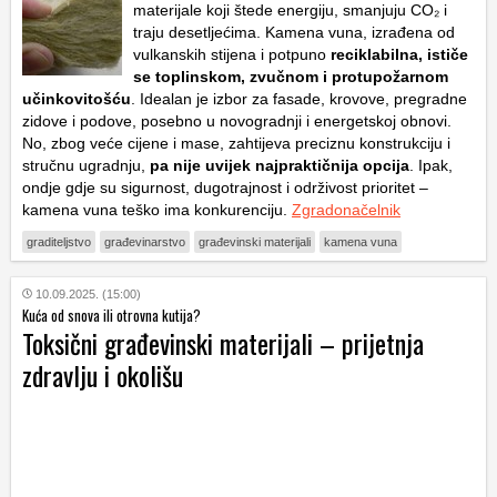
materijale koji štede energiju, smanjuju CO₂ i
traju desetljećima. Kamena vuna, izrađena od
vulkanskih stijena i potpuno
reciklabilna, ističe
se toplinskom, zvučnom i protupožarnom
učinkovitošću
. Idealan je izbor za fasade, krovove, pregradne
zidove i podove, posebno u novogradnji i energetskoj obnovi.
No, zbog veće cijene i mase, zahtijeva preciznu konstrukciju i
stručnu ugradnju,
pa nije uvijek najpraktičnija opcija
. Ipak,
ondje gdje su sigurnost, dugotrajnost i održivost prioritet –
kamena vuna teško ima konkurenciju.
Zgradonačelnik
graditeljstvo
građevinarstvo
građevinski materijali
kamena vuna
10.09.2025. (15:00)
Kuća od snova ili otrovna kutija?
Toksični građevinski materijali – prijetnja
zdravlju i okolišu