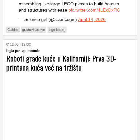
assembling like large LEGO pieces to build houses
and structures with ease
pic.twitter.com/4LEk6lxPl8
— Science girl (@sciencegirl)
April 14, 2026
Gablok
građevinarstvo
lego kocke
12.03. (19:00)
Cigla postaje demode
Roboti grade kuće u Kaliforniji: Prva 3D-
printana kuća već na tržištu