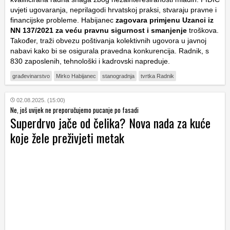
uvjeti ugovaranja, neprilagodi hrvatskoj praksi, stvaraju pravne i
financijske probleme. Habijanec
zagovara primjenu Uzanci iz
NN 137/2021 za veću pravnu sigurnost i smanjenje
troškova.
Također, traži obvezu poštivanja kolektivnih ugovora u javnoj
nabavi kako bi se osigurala pravedna konkurencija. Radnik, s
830 zaposlenih, tehnološki i kadrovski napreduje.
građevinarstvo
Mirko Habijanec
stanogradnja
tvrtka Radnik
02.08.2025. (15:00)
Ne, još uvijek ne preporučujemo pucanje po fasadi
Superdrvo jače od čelika? Nova nada za kuće
koje žele preživjeti metak