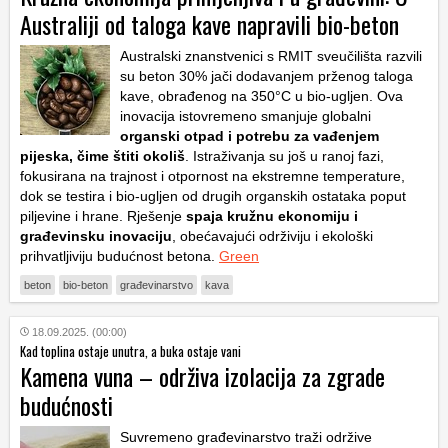
Australiji od taloga kave napravili bio-beton
Australski znanstvenici s RMIT sveučilišta razvili
su beton 30% jači dodavanjem prženog taloga
kave, obrađenog na 350°C u bio-ugljen. Ova
inovacija istovremeno smanjuje globalni
organski otpad i potrebu za vađenjem
pijeska, čime štiti okoliš
. Istraživanja su još u ranoj fazi,
fokusirana na trajnost i otpornost na ekstremne temperature,
dok se testira i bio-ugljen od drugih organskih ostataka poput
piljevine i hrane. Rješenje
spaja kružnu ekonomiju i
građevinsku inovaciju
, obećavajući održiviju i ekološki
prihvatljiviju budućnost betona.
Green
beton
bio-beton
građevinarstvo
kava
18.09.2025. (00:00)
Kad toplina ostaje unutra, a buka ostaje vani
Kamena vuna – održiva izolacija za zgrade
budućnosti
Suvremeno građevinarstvo traži održive