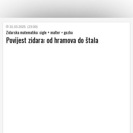
KATEGORIJE
31.03.2025. (23:00)
Zidarska matematika: cigle + malter = gozba
Povijest zidara: od hramova do štala
HRVATSKI
WEB