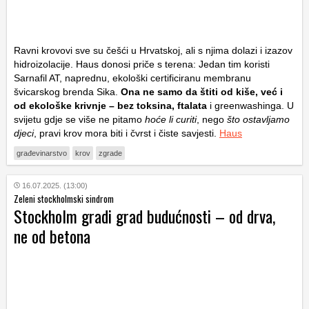
Ravni krovovi sve su češći u Hrvatskoj, ali s njima dolazi i izazov
hidroizolacije. Haus donosi priče s terena: Jedan tim koristi
Sarnafil AT, naprednu, ekološki certificiranu membranu
švicarskog brenda Sika.
Ona ne samo da štiti od kiše, već i
od ekološke krivnje – bez toksina, ftalata
i greenwashinga. U
svijetu gdje se više ne pitamo
hoće li curiti
, nego
što ostavljamo
djeci
, pravi krov mora biti i čvrst i čiste savjesti.
Haus
građevinarstvo
krov
zgrade
16.07.2025. (13:00)
Zeleni stockholmski sindrom
Stockholm gradi grad budućnosti – od drva,
ne od betona