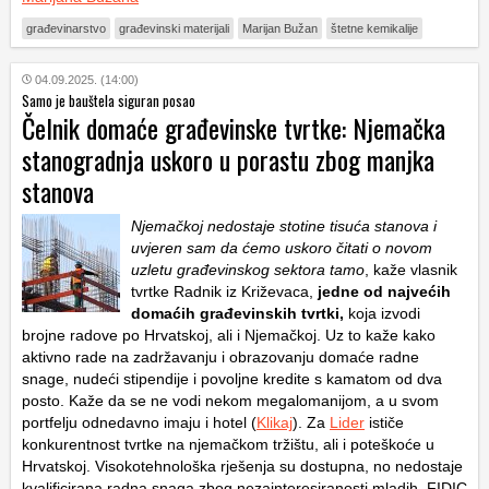
građevinarstvo
građevinski materijali
Marijan Bužan
štetne kemikalije
04.09.2025. (14:00)
Samo je bauštela siguran posao
Čelnik domaće građevinske tvrtke: Njemačka
stanogradnja uskoro u porastu zbog manjka
stanova
Njemačkoj nedostaje stotine tisuća stanova i
uvjeren sam da ćemo uskoro čitati o novom
uzletu građevinskog sektora tamo
, kaže vlasnik
tvrtke Radnik iz Križevaca,
jedne od najvećih
domaćih građevinskih tvrtki
,
koja izvodi
brojne radove po Hrvatskoj, ali i Njemačkoj. Uz to kaže kako
aktivno rade na zadržavanju i obrazovanju domaće radne
snage, nudeći stipendije i povoljne kredite s kamatom od dva
posto. Kaže da se ne vodi nekom megalomanijom, a u svom
portfelju odnedavno imaju i hotel (
Klikaj
). Za
Lider
ističe
konkurentnost tvrtke na njemačkom tržištu, ali i poteškoće u
Hrvatskoj. Visokotehnološka rješenja su dostupna, no nedostaje
kvalificirana radna snaga zbog nezainteresiranosti mladih. FIDIC