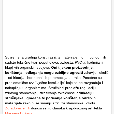
Suvremena gradnja koristi različite materijale, no mnogi od njih
sadrže toksične tvari poput olova, azbesta, PVC-a, kadmija ili
hlapljivih organskih spojeva.
Oni tijekom proizvodnje,
korištenja i odlaganja mogu ozbiljno ugroziti
zdravlje i okoliš
– od iritacija i hormonalnih poremećaja do raka. Posebno su
problematične tzv. “vječne kemikalije” koje se ne razgrađuju i
nakupljaju u organizmima. Stručnjaci predlažu regulaciju
zdravog stanovanja, istraživanja toksičnosti,
edukaciju
stručnjaka i građana te poticanje korištenja održivih
materijala
kako bi se smanjili rizici za stanovnike i okoliš.
Zgradonačelnik
donosi seriju članaka krajobraznog arhitekta
Marijana Bužana