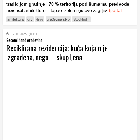
tradicijom gradnje i 70 % teritorija pod šumama, predvode
novi val
arhitekture – topao, zelen i gotovo zagrljiv.
tportal
arhitektura
drv
drvo
građevinarstvo
Stockholm
16.07.2025. (00:00)
Second hand građevina
Reciklirana rezidencija: kuća koja nije
izgrađena, nego – skupljena