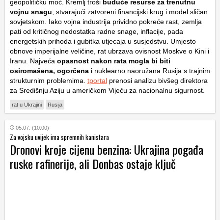
geopolitičku moć. Kremlj troši
buduće resurse za trenutnu
vojnu snagu
, stvarajući zatvoreni financijski krug i model sličan
sovjetskom. Iako vojna industrija prividno pokreće rast, zemlja
pati od kritičnog nedostatka radne snage, inflacije, pada
energetskih prihoda i gubitka utjecaja u susjedstvu. Umjesto
obnove imperijalne veličine, rat ubrzava ovisnost Moskve o Kini i
Iranu. Najveća
opasnost nakon rata mogla bi biti
osiromašena, ogorčena
i nuklearno naoružana Rusija s trajnim
strukturnim problemima.
tportal
prenosi analizu bivšeg direktora
za Središnju Aziju u američkom Vijeću za nacionalnu sigurnost.
rat u Ukrajini
Rusija
05.07. (10:00)
Za vojsku uvijek ima spremnih kanistara
Dronovi kroje cijenu benzina: Ukrajina pogađa
ruske rafinerije, ali Donbas ostaje ključ