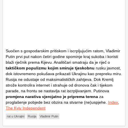
Suočen s gospodarskim pritiskom i iscrpljujućim ratom, Vladimir
Putin prvi put nakon četiri godine spominje kraj sukoba i koristi
blaži rječnik prema Kijevu. Analitičari smatraju da je riječ o
taktičkom populizmu
kojim smiruje tjeskobnu
rusku javnost,
dok istovremeno pokušava prikazati Ukrajinu kao prepreku miru.
Rusija ne odustaje od maksimalističkih zahtjeva. Dok Kremlj
strože kontrolira internet i strahuje od dronova čak i tijekom
parade, na frontu se nastavlja rat iscrpljivanjem. Putinova
promjena narativa vjerojatno je priprema terena
za
proglašenje pobjede bez obzira na stvarne (ne)uspjehe.
Index
,
The Kyiv Independent
rat u Ukrajini
Rusija
Vladimir Putin