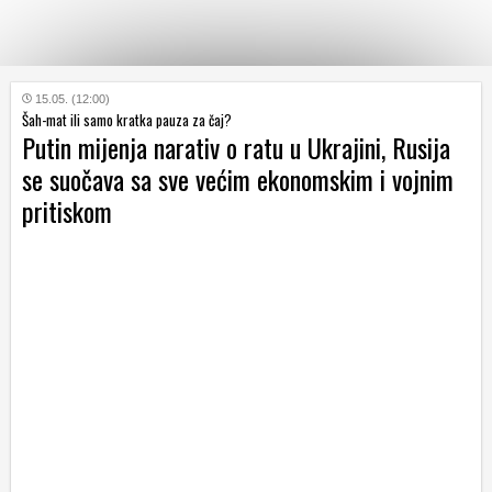
KATEGORIJE
15.05. (12:00)
Šah-mat ili samo kratka pauza za čaj?
Putin mijenja narativ o ratu u Ukrajini, Rusija
HRVATSKI
se suočava sa sve većim ekonomskim i vojnim
WEB
pritiskom