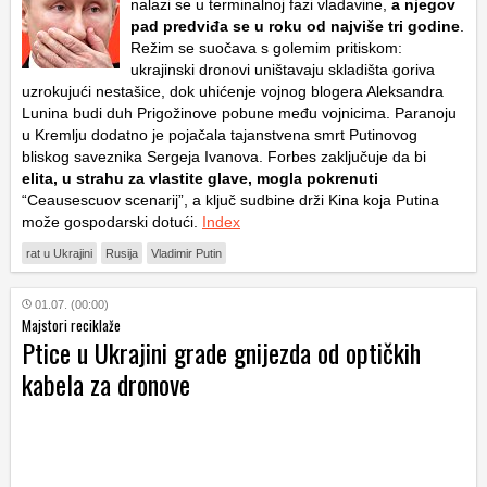
nalazi se u terminalnoj fazi vladavine,
a njegov
pad predviđa se u roku od najviše tri godine
.
Režim se suočava s golemim pritiskom:
ukrajinski dronovi uništavaju skladišta goriva
uzrokujući nestašice, dok uhićenje vojnog blogera Aleksandra
Lunina budi duh Prigožinove pobune među vojnicima. Paranoju
u Kremlju dodatno je pojačala tajanstvena smrt Putinovog
bliskog saveznika Sergeja Ivanova. Forbes zaključuje da bi
elita, u strahu za vlastite glave, mogla pokrenuti
“Ceausescuov scenarij”, a ključ sudbine drži Kina koja Putina
može gospodarski dotući.
Index
rat u Ukrajini
Rusija
Vladimir Putin
01.07. (00:00)
Majstori reciklaže
Ptice u Ukrajini grade gnijezda od optičkih
kabela za dronove