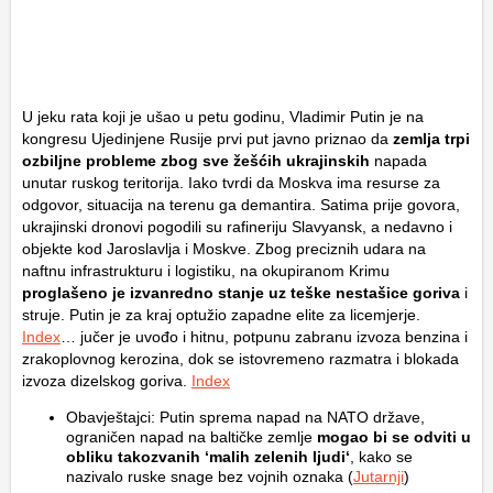
U jeku rata koji je ušao u petu godinu, Vladimir Putin je na
kongresu Ujedinjene Rusije prvi put javno priznao da
zemlja trpi
ozbiljne probleme zbog sve žešćih ukrajinskih
napada
unutar ruskog teritorija. Iako tvrdi da Moskva ima resurse za
odgovor, situacija na terenu ga demantira. Satima prije govora,
ukrajinski dronovi pogodili su rafineriju Slavyansk, a nedavno i
objekte kod Jaroslavlja i Moskve. Zbog preciznih udara na
naftnu infrastrukturu i logistiku, na okupiranom Krimu
proglašeno je izvanredno stanje uz teške nestašice goriva
i
struje. Putin je za kraj optužio zapadne elite za licemjerje.
Index
… jučer je uvođo i hitnu, potpunu zabranu izvoza benzina i
zrakoplovnog kerozina, dok se istovremeno razmatra i blokada
izvoza dizelskog goriva.
Index
Obavještajci: Putin sprema napad na NATO države,
ograničen napad na baltičke zemlje
mogao bi se odviti u
obliku takozvanih ‘malih zelenih ljudi‘
, kako se
nazivalo ruske snage bez vojnih oznaka (
Jutarnji
)