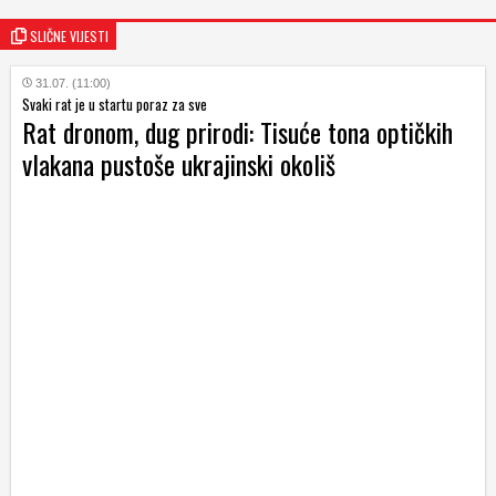
SLIČNE VIJESTI
31.07. (11:00)
Svaki rat je u startu poraz za sve
Rat dronom, dug prirodi: Tisuće tona optičkih
vlakana pustoše ukrajinski okoliš