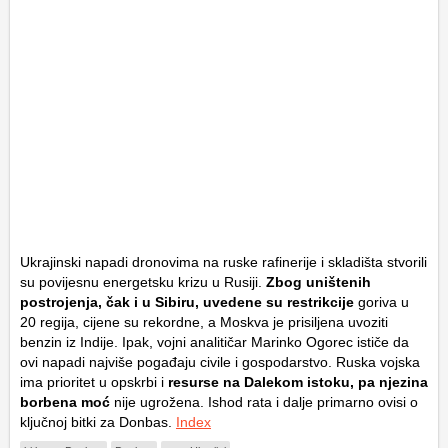
Ukrajinski napadi dronovima na ruske rafinerije i skladišta stvorili
su povijesnu energetsku krizu u Rusiji.
Zbog uništenih
postrojenja, čak i u Sibiru, uvedene su restrikcije
goriva u
20 regija, cijene su rekordne, a Moskva je prisiljena uvoziti
benzin iz Indije. Ipak, vojni analitičar Marinko Ogorec ističe da
ovi napadi najviše pogađaju civile i gospodarstvo. Ruska vojska
ima prioritet u opskrbi i
resurse na Dalekom istoku, pa njezina
borbena moć
nije ugrožena. Ishod rata i dalje primarno ovisi o
ključnoj bitki za Donbas.
Index