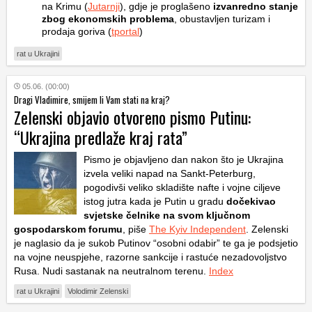
na Krimu (
Jutarnji
), gdje je proglašeno
izvanredno stanje
zbog ekonomskih problema
, obustavljen turizam i
prodaja goriva (
tportal
)
rat u Ukrajini
05.06. (00:00)
Dragi Vladimire, smijem li Vam stati na kraj?
Zelenski objavio otvoreno pismo Putinu:
“Ukrajina predlaže kraj rata”
Pismo je objavljeno dan nakon što je Ukrajina
izvela veliki napad na Sankt-Peterburg,
pogodivši veliko skladište nafte i vojne ciljeve
istog jutra kada je Putin u gradu
dočekivao
svjetske čelnike na svom ključnom
gospodarskom forumu
, piše
The Kyiv Independent
. Zelenski
je naglasio da je sukob Putinov “osobni odabir” te ga je podsjetio
na vojne neuspjehe, razorne sankcije i rastuće nezadovoljstvo
Rusa. Nudi sastanak na neutralnom terenu.
Index
rat u Ukrajini
Volodimir Zelenski