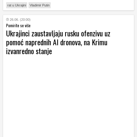
rat u Ukrajini
Vladimir Putin
26.06. (20:00)
Pomirite se više
Ukrajinci zaustavljaju rusku ofenzivu uz
pomoć naprednih AI dronova, na Krimu
izvanredno stanje