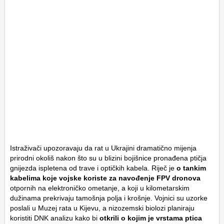
Istraživači upozoravaju da rat u Ukrajini dramatično mijenja
prirodni okoliš nakon što su u blizini bojišnice pronađena ptičja
gnijezda ispletena od trave i optičkih kabela. Riječ je
o tankim
kabelima koje vojske koriste za navođenje FPV dronova
otpornih na elektroničko ometanje, a koji u kilometarskim
dužinama prekrivaju tamošnja polja i krošnje. Vojnici su uzorke
poslali u Muzej rata u Kijevu, a nizozemski biolozi planiraju
koristiti DNK analizu kako bi
otkrili o kojim je vrstama ptica