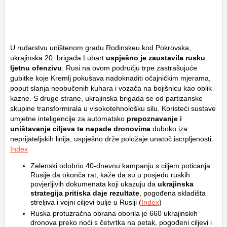
U rudarstvu uništenom gradu Rodinskeu kod Pokrovska,
ukrajinska 20. brigada Lubart
uspješno je zaustavila rusku
ljetnu ofenzivu
. Rusi na ovom području trpe zastrašujuće
gubitke koje Kremlj pokušava nadoknaditi očajničkim mjerama,
poput slanja neobučenih kuhara i vozača na bojišnicu kao oblik
kazne. S druge strane, ukrajinska brigada se od partizanske
skupine transformirala u visokotehnološku silu. Koristeći sustave
umjetne inteligencije za automatsko
prepoznavanje i
uništavanje ciljeva te napade dronovima
duboko iza
neprijateljskih linija, uspješno drže položaje unatoč iscrpljenosti.
Index
Zelenski odobrio 40-dnevnu kampanju s ciljem poticanja
Rusije da okonča rat, kaže da su u posjedu ruskih
povjerljivih dokumenata koji ukazuju da
ukrajinska
strategija pritiska daje rezultate
, pogođena skladišta
streljiva i vojni ciljevi bulje u Rusiji (
Index
)
Ruska protuzračna obrana oborila je 660 ukrajinskih
dronova preko noći s četvrtka na petak, pogođeni ciljevi i