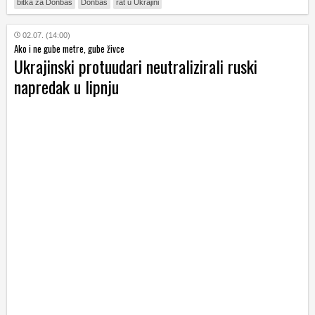
bitka za Donbas
Donbas
rat u Ukrajini
02.07. (14:00)
Ako i ne gube metre, gube živce
Ukrajinski protuudari neutralizirali ruski
napredak u lipnju