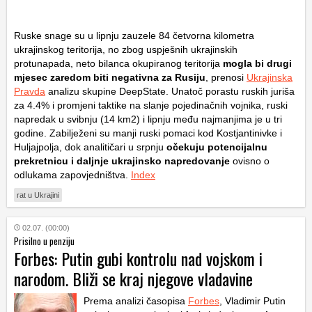
Ruske snage su u lipnju zauzele 84 četvorna kilometra
ukrajinskog teritorija, no zbog uspješnih ukrajinskih
protunapada, neto bilanca okupiranog teritorija
mogla bi drugi
mjesec zaredom biti negativna za Rusiju
, prenosi
Ukrajinska
Pravda
analizu skupine DeepState. Unatoč porastu ruskih juriša
za 4.4% i promjeni taktike na slanje pojedinačnih vojnika, ruski
napredak u svibnju (14
km
2
) i lipnju među najmanjima je u tri
godine. Zabilježeni su manji ruski pomaci kod Kostjantinivke i
Huljajpolja, dok analitičari u srpnju
očekuju potencijalnu
prekretnicu i daljnje ukrajinsko napredovanje
ovisno o
odlukama zapovjedništva.
Index
rat u Ukrajini
02.07. (00:00)
Prisilno u penziju
Forbes: Putin gubi kontrolu nad vojskom i
narodom. Bliži se kraj njegove vladavine
Prema analizi časopisa
Forbes
, Vladimir Putin