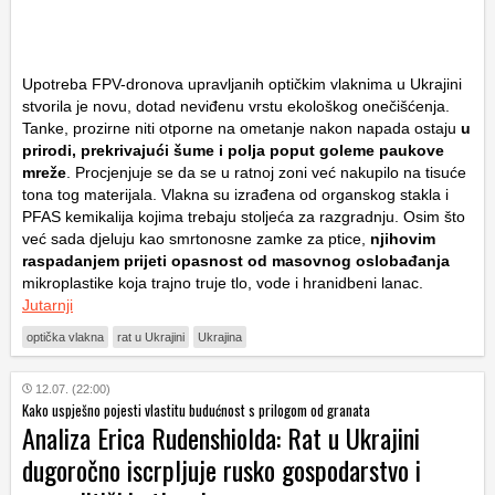
Upotreba FPV-dronova upravljanih optičkim vlaknima u Ukrajini
stvorila je novu, dotad neviđenu vrstu ekološkog onečišćenja.
Tanke, prozirne niti otporne na ometanje nakon napada ostaju
u
prirodi, prekrivajući šume i polja poput goleme paukove
mreže
. Procjenjuje se da se u ratnoj zoni već nakupilo na tisuće
tona tog materijala. Vlakna su izrađena od organskog stakla i
PFAS kemikalija kojima trebaju stoljeća za razgradnju. Osim što
već sada djeluju kao smrtonosne zamke za ptice,
njihovim
raspadanjem prijeti opasnost od masovnog oslobađanja
mikroplastike koja trajno truje tlo, vode i hranidbeni lanac.
Jutarnji
optička vlakna
rat u Ukrajini
Ukrajina
12.07. (22:00)
Kako uspješno pojesti vlastitu budućnost s prilogom od granata
Analiza Erica Rudenshiolda: Rat u Ukrajini
dugoročno iscrpljuje rusko gospodarstvo i