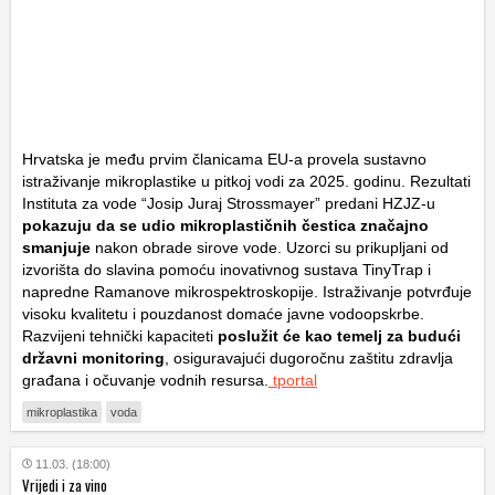
Hrvatska je među prvim članicama EU-a provela sustavno
istraživanje mikroplastike u pitkoj vodi za 2025. godinu. Rezultati
Instituta za vode “Josip Juraj Strossmayer” predani HZJZ-u
pokazuju da se udio mikroplastičnih čestica značajno
smanjuje
nakon obrade sirove vode. Uzorci su prikupljani od
izvorišta do slavina pomoću inovativnog sustava TinyTrap i
napredne Ramanove mikrospektroskopije. Istraživanje potvrđuje
visoku kvalitetu i pouzdanost domaće javne vodoopskrbe.
Razvijeni tehnički kapaciteti
poslužit će kao temelj za budući
državni monitoring
, osiguravajući dugoročnu zaštitu zdravlja
građana i očuvanje vodnih resursa.
tportal
mikroplastika
voda
11.03. (18:00)
Vrijedi i za vino