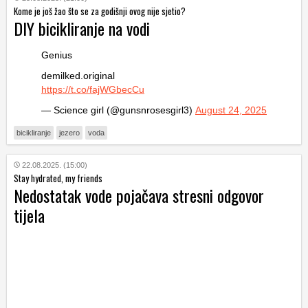
Kome je još žao što se za godišnji ovog nije sjetio?
DIY bicikliranje na vodi
Genius
demilked.original
https://t.co/fajWGbecCu
— Science girl (@gunsnrosesgirl3)
August 24, 2025
bicikliranje
jezero
voda
22.08.2025. (15:00)
Stay hydrated, my friends
Nedostatak vode pojačava stresni odgovor
tijela