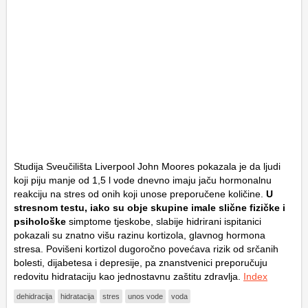
Studija Sveučilišta Liverpool John Moores pokazala je da ljudi
koji piju manje od 1,5 l vode dnevno imaju jaču hormonalnu
reakciju na stres od onih koji unose preporučene količine.
U
stresnom testu, iako su obje skupine imale slične fizičke i
psihološke
simptome tjeskobe, slabije hidrirani ispitanici
pokazali su znatno višu razinu kortizola, glavnog hormona
stresa. Povišeni kortizol dugoročno povećava rizik od srčanih
bolesti, dijabetesa i depresije, pa znanstvenici preporučuju
redovitu hidrataciju kao jednostavnu zaštitu zdravlja.
Index
dehidracija
hidratacija
stres
unos vode
voda