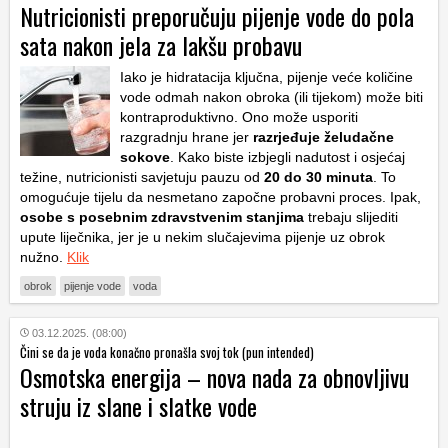
Nutricionisti preporučuju pijenje vode do pola
sata nakon jela za lakšu probavu
Iako je hidratacija ključna, pijenje veće količine
vode odmah nakon obroka (ili tijekom) može biti
kontraproduktivno. Ono može usporiti
razgradnju hrane jer
razrjeđuje želudačne
sokove
. Kako biste izbjegli nadutost i osjećaj
težine, nutricionisti savjetuju pauzu od
20 do 30 minuta
. To
omogućuje tijelu da nesmetano započne probavni proces. Ipak,
osobe s posebnim zdravstvenim stanjima
trebaju slijediti
upute liječnika, jer je u nekim slučajevima pijenje uz obrok
nužno.
Klik
obrok
pijenje vode
voda
03.12.2025. (08:00)
Čini se da je voda konačno pronašla svoj tok (pun intended)
Osmotska energija – nova nada za obnovljivu
struju iz slane i slatke vode