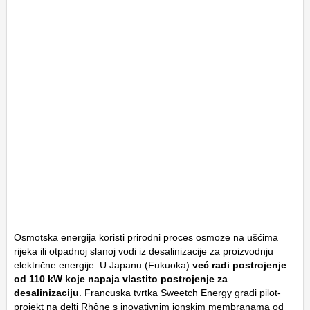
Osmotska energija koristi prirodni proces osmoze na ušćima
rijeka ili otpadnoj slanoj vodi iz desalinizacije za proizvodnju
električne energije. U Japanu (Fukuoka)
već radi postrojenje
od 110 kW koje napaja vlastito postrojenje za
desalinizaciju
. Francuska tvrtka Sweetch Energy gradi pilot-
projekt na delti Rhône s inovativnim ionskim membranama od