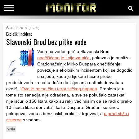
KATEGORIJE
31.03.2018. (13:30)
Ekološki incident
Slavonski Brod bez pitke vode
HRVATSKI
WEB
Voda na vodocrpilištu Slavonski Brod
onečišćena je i nije za piće
, pokazala je analiza.
Gradonačelnik Mirko Duspara onečišćenje
povezuje s ekološkim incidentom koji se dogodio
u srijedu, kada je tijekom tlačne probe
produktovoda za naftu došlo do istjecanja naftnih derivata u
okoliš. “
Ovo je ravno činu terorističkog napada
. Problem je u
tome što sanacija nije odrađena, a sve se pokušalo zataškati,
nije iscurilo 150 litara kako su rekli već mislim da se radi o preko
10 tisuća litara derivata”, kaže Duspara. Građani su sinoć
pokupovali vodu s benzinskih crpki i iz trgovina, a
u grad stižu i
cisterne
s vodom.
voda