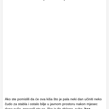
Ako ste pomislili da će ova kiša što je pala neki dan učiniti neko
čudo za stabla i ostalo bilje u javnom prostoru nakon mjesec
dana suše, prevarili ste se. Ako je tlo zbijeno, suho,
bez