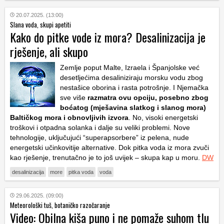
20.07.2025. (13:00)
Slana voda, skupi apetiti
Kako do pitke vode iz mora? Desalinizacija je
rješenje, ali skupo
Zemlje poput Malte, Izraela i Španjolske već
desetljećima desaliniziraju morsku vodu zbog
nestašice oborina i rasta potrošnje. I Njemačka
sve više
razmatra ovu opciju, posebno zbog
boćatog (mješavina slatkog i slanog mora)
Baltičkog mora i obnovljivih izvora
. No, visoki energetski
troškovi i otpadna solanka i dalje su veliki problemi. Nove
tehnologije, uključujući “superapsorbere” iz pelena, nude
energetski učinkovitije alternative. Dok pitka voda iz mora zvuči
kao rješenje, trenutačno je to još uvijek – skupa kap u moru.
DW
desalinizacija
more
pitka voda
voda
29.06.2025. (09:00)
Meteorološki tuš, botaničko razočaranje
Video: Obilna kiša puno i ne pomaže suhom tlu