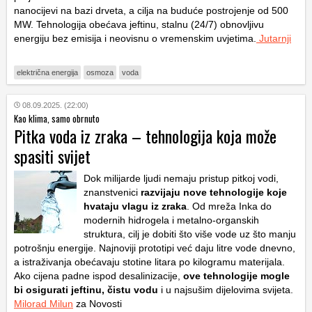
nanocijevi na bazi drveta, a cilja na buduće postrojenje od 500
MW. Tehnologija obećava jeftinu, stalnu (24/7) obnovljivu
energiju bez emisija i neovisnu o vremenskim uvjetima.
Jutarnji
električna energija
osmoza
voda
08.09.2025. (22:00)
Kao klima, samo obrnuto
Pitka voda iz zraka – tehnologija koja može
spasiti svijet
Dok milijarde ljudi nemaju pristup pitkoj vodi,
znanstvenici
razvijaju nove tehnologije koje
hvataju vlagu iz zraka
. Od mreža Inka do
modernih hidrogela i metalno-organskih
struktura, cilj je dobiti što više vode uz što manju
potrošnju energije. Najnoviji prototipi već daju litre vode dnevno,
a istraživanja obećavaju stotine litara po kilogramu materijala.
Ako cijena padne ispod desalinizacije,
ove tehnologije mogle
bi osigurati jeftinu, čistu vodu
i u najsušim dijelovima svijeta.
Milorad Milun
za Novosti