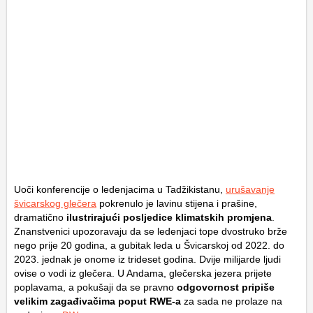
Uoči konferencije o ledenjacima u Tadžikistanu,
urušavanje
švicarskog glečera
pokrenulo je lavinu stijena i prašine,
dramatično
ilustrirajući posljedice klimatskih promjena
.
Znanstvenici upozoravaju da se ledenjaci tope dvostruko brže
nego prije 20 godina, a gubitak leda u Švicarskoj od 2022. do
2023. jednak je onome iz trideset godina. Dvije milijarde ljudi
ovise o vodi iz glečera. U Andama, glečerska jezera prijete
poplavama, a pokušaji da se pravno
odgovornost pripiše
velikim zagađivačima poput RWE-a
za sada ne prolaze na