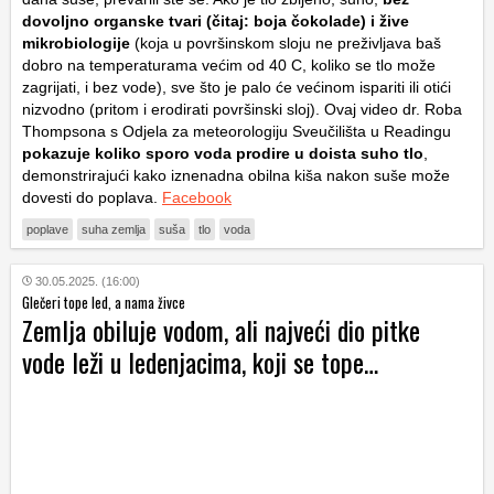
dovoljno organske tvari (čitaj: boja čokolade) i žive
mikrobiologije
(koja u površinskom sloju ne preživljava baš
dobro na temperaturama većim od 40 C, koliko se tlo može
zagrijati, i bez vode), sve što je palo će većinom ispariti ili otići
nizvodno (pritom i erodirati površinski sloj). Ovaj video dr. Roba
Thompsona s Odjela za meteorologiju Sveučilišta u Readingu
pokazuje koliko sporo voda prodire u doista suho tlo
,
demonstrirajući kako iznenadna obilna kiša nakon suše može
dovesti do poplava.
Facebook
poplave
suha zemlja
suša
tlo
voda
30.05.2025. (16:00)
Glečeri tope led, a nama živce
Zemlja obiluje vodom, ali najveći dio pitke
vode leži u ledenjacima, koji se tope…