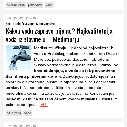
Milorad Milun
pitka voda
voda
05.09.2025. (15:00)
Kad i rijeke 'uvozimo' iz inozemstva
Kakvu vodu zapravo pijemo? Najkvalitetnija
voda iz slavine u – Međimurju
Međimurci uživaju u jednoj od najkvalitetnijih
voda u Hrvatskoj, crpljenoj iz podzemlja Drave i
Mure bez potrebe za dodatnom obradom.
Sustav vodoopskrbe je digitaliziran,
kvarovi se
brzo otklanjaju, a voda se tek preventivno
dezinficira plinovitim klorom
. Zahvaljujući vodotornjevima i
solarnim elektranama, sustav je otporan na suše i energetski
učinkovit. Nema potrebe za filterima – voda je bogata
mineralima korisnima za zdravlje. Dok, recimo Karlovčani još
uvijek muku muče sa zamućenom vodom iz slavina i učestalim
puknućima cijevi…
HRT
pitka voda
voda
25.08.2025. (21:00)