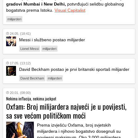
gradovi Mumbai i New Delhi,
potvrđujući selidbu globalnog
bogatstva prema Istoku.
Visual Capitalist
milijarderi
24.05. (18:41)
Messi i službeno postao milijarder
Lionel Messi
milijarderi
17.05. (13:12)
David Beckham postao je prvi britanski sportaš milijarder
David Beckham
milijarderi
20.01. (08:00)
Nekima inflacija, nekima jackpot
Oxfam: Broj milijardera najveći je u povijesti,
sa sve većom političkom moći
Prema izvješću Oxfama, broj svjetskih
milijardera i njihovo bogatstvo dosegnuli su
povijesni maksimum. Oko 3.000 milijardera