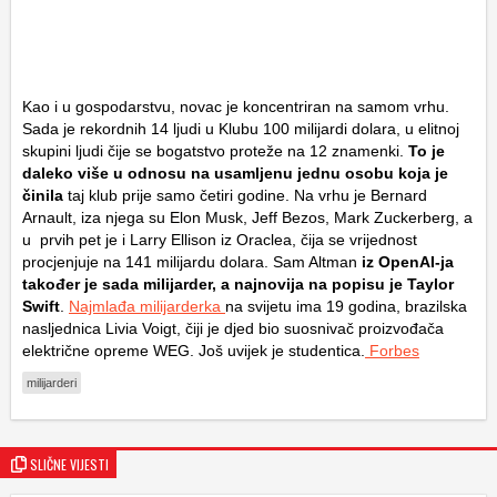
Kao i u gospodarstvu, novac je koncentriran na samom vrhu.
Sada je rekordnih 14 ljudi u Klubu 100 milijardi dolara, u elitnoj
skupini ljudi čije se bogatstvo proteže na 12 znamenki.
To je
daleko više u odnosu na usamljenu jednu osobu koja je
činila
taj klub prije samo četiri godine. Na vrhu je Bernard
Arnault, iza njega su Elon Musk, Jeff Bezos, Mark Zuckerberg, a
u prvih pet je i Larry Ellison iz Oraclea, čija se vrijednost
procjenjuje na 141 milijardu dolara. Sam Altman
iz OpenAI-ja
također je sada milijarder, a najnovija na popisu je Taylor
Swift
.
Najmlađa milijarderka
na svijetu ima 19 godina, brazilska
nasljednica Livia Voigt, čiji je djed bio suosnivač proizvođača
električne opreme WEG. Još uvijek je studentica.
Forbes
milijarderi
SLIČNE VIJESTI