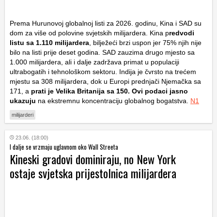
Prema Hurunovoj globalnoj listi za 2026. godinu, Kina i SAD su
dom za više od polovine svjetskih milijardera. Kina p
redvodi
listu sa 1.110 milijardera
, bilježeći brzi uspon jer 75% njih nije
bilo na listi prije deset godina. SAD zauzima drugo mjesto sa
1.000 milijardera, ali i dalje zadržava primat u populaciji
ultrabogatih i tehnološkom sektoru. Indija je čvrsto na trećem
mjestu sa 308 milijardera, dok u Europi prednjači Njemačka sa
171, a
prati je Velika Britanija sa 150. Ovi podaci jasno
ukazuju
na ekstremnu koncentraciju globalnog bogatstva.
N1
milijarderi
23.06. (18:00)
I dalje se vrzmaju uglavnom oko Wall Streeta
Kineski gradovi dominiraju, no New York
ostaje svjetska prijestolnica milijardera