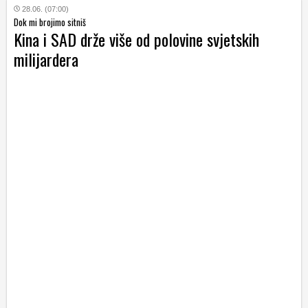
28.06. (07:00)
Dok mi brojimo sitniš
Kina i SAD drže više od polovine svjetskih
milijardera