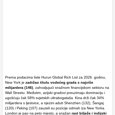
Prema podacima liste
Hurun Global Rich List
za 2026. godinu,
New York je
zadržao titulu vodećeg grada s najviše
milijardera (146)
, zahvaljujući snažnom financijskom sektoru na
Wall Streetu. Međutim, azijski gradovi preuzimaju dominaciju i
ugošćuju čak 58% svjetskih ultrabogataša. Kina drži čak 34%
milijardera s ljestvice, a njezini aduti Shenzhen (132), Šangaj
(120) i Peking (107) zauzeli su pozicije odmah iza New Yorka.
London je pao na peto mjesto, a snažan
rast bilježe i indijski