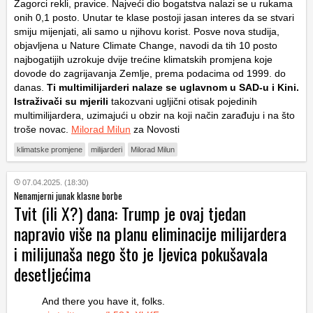
Zagorci rekli, pravice. Najveći dio bogatstva nalazi se u rukama
onih 0,1 posto. Unutar te klase postoji jasan interes da se stvari
smiju mijenjati, ali samo u njihovu korist. Posve nova studija,
objavljena u Nature Climate Change, navodi da tih 10 posto
najbogatijih uzrokuje dvije trećine klimatskih promjena koje
dovode do zagrijavanja Zemlje, prema podacima od 1999. do
danas.
Ti multimilijarderi nalaze se uglavnom u SAD-u i Kini.
Istraživači su mjerili
takozvani ugljični otisak pojedinih
multimilijardera, uzimajući u obzir na koji način zarađuju i na što
troše novac.
Milorad Milun
za Novosti
klimatske promjene
milijarderi
Milorad Milun
07.04.2025. (18:30)
Nenamjerni junak klasne borbe
Tvit (ili X?) dana: Trump je ovaj tjedan
napravio više na planu eliminacije milijardera
i milijunaša nego što je ljevica pokušavala
desetljećima
And there you have it, folks.