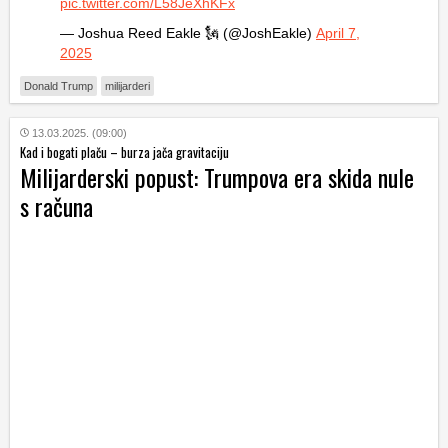
pic.twitter.com/L58JeXhKFx
— Joshua Reed Eakle 🗽 (@JoshEakle)
April 7,
2025
Donald Trump
milijarderi
13.03.2025. (09:00)
Kad i bogati plaču – burza jača gravitaciju
Milijarderski popust: Trumpova era skida nule
s računa