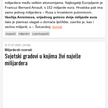
milijardera među velikim ekonomijama. Najbogatiji Europljanin je
Francuz Bernard Arnault, s 152 milijarde eura. Hrvatska pak ima
samo jednog milijardera – Rusa s hrvatskom putovnicom,
Vasilija Anisimova, vrijednog gotovo dvije milijarde eura
.
Iako je planirao ulagati u domaće lječilište, završio je, kao i
većina milijardi, u – Švicarskoj.
tportal
bogataši
milijarderi
superbogataši
27.07.2025. (20:00)
Milijarderski rezervati
Svjetski gradovi u kojima živi najviše
milijardera