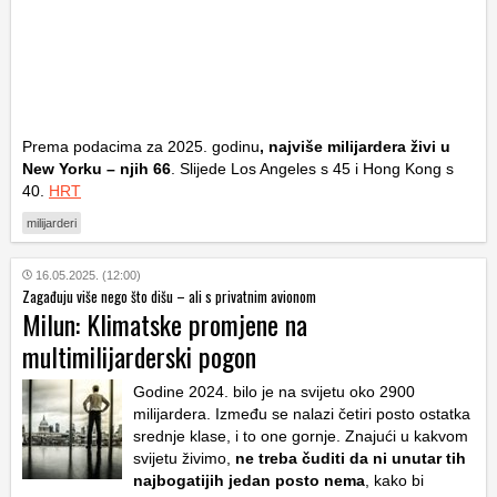
Prema podacima za 2025. godinu
, najviše milijardera živi u
New Yorku – njih 66
. Slijede Los Angeles s 45 i Hong Kong s
40.
HRT
milijarderi
16.05.2025. (12:00)
Zagađuju više nego što dišu – ali s privatnim avionom
Milun: Klimatske promjene na
multimilijarderski pogon
Godine 2024. bilo je na svijetu oko 2900
milijardera. Između se nalazi četiri posto ostatka
srednje klase, i to one gornje. Znajući u kakvom
svijetu živimo,
ne treba čuditi da ni unutar tih
najbogatijih jedan posto nema
, kako bi