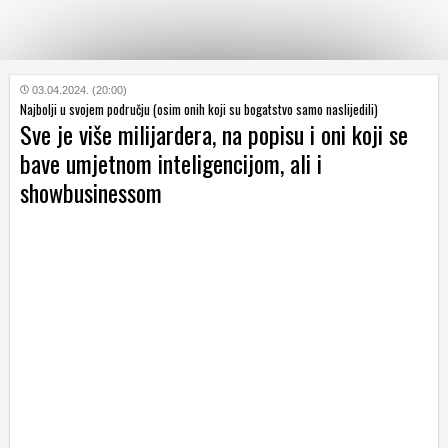
KATEGORIJE
03.04.2024. (20:00)
Najbolji u svojem području (osim onih koji su bogatstvo samo naslijedili)
Sve je više milijardera, na popisu i oni koji se
HRVATSKI
bave umjetnom inteligencijom, ali i
WEB
showbusinessom