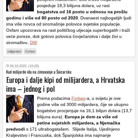
posjeduje 18,3 bilijuna dolara, uz rast
bogatstva od 16 posto u odnosu na prošlu
godinu i više od 80 posto od 2020
. Dvanaest najbogatijih ljudi
ima više novca od siromašnije polovice svjetske populacije.
Oxfam upozorava na rast političkog utjecaja superbogatih i traži
veće poreze, dok gotovo polovica čovječanstva i dalje živi u
siromaštvu.
DW
milijarderi
Oxfam
09.10.2025. (15:00)
Kad milijarde idu na zimovanje u Švicarsku
Europa i dalje kipi od milijardera, a Hrvatska
ima – jednog i pol
Prema podacima
Forbes
-a, u svijetu je ove
godine više od 3000 milijardera, čije se ukupno
bogatstvo procjenjuje na 16,1 bilijun dolara (13,7
bilijuna eura).
Europa je dom za više od
petine svjetskih milijardera, a Njemačka
predvodi
s 171 ultrabogatašem. Slijede Italija, Ujedinjeno
Kraljevstvo i Francuska, dok Španjolska ima najmanje