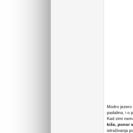
Modro jezero n
padalina, i o 
Kad zimi nema
kiše, ponor 
istraživanja p