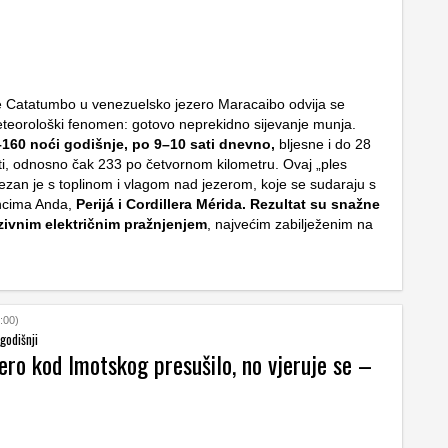
e Catatumbo u venezuelsko jezero Maracaibo odvija se
eteorološki fenomen: gotovo neprekidno sijevanje munja.
160 noći godišnje, po 9–10 sati dnevno,
bljesne i do 28
i, odnosno čak 233 po četvornom kilometru. Ovaj „ples
vezan je s toplinom i vlagom nad jezerom, koje se sudaraju s
ancima Anda,
Perijá i Cordillera Mérida. Rezultat su snažne
nzivnim električnim pražnjenjem
, najvećim zabilježenim na
:00)
godišnji
ero kod Imotskog presušilo, no vjeruje se –