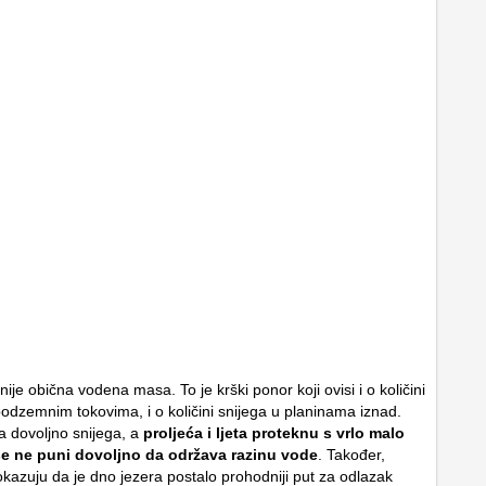
ije obična vodena masa. To je krški ponor koji ovisi i o količini
podzemnim tokovima, i o količini snijega u planinama iznad.
 dovoljno snijega, a
proljeća i ljeta proteknu s vrlo malo
se ne puni dovoljno da održava razinu vode
. Također,
okazuju da je dno jezera postalo prohodniji put za odlazak