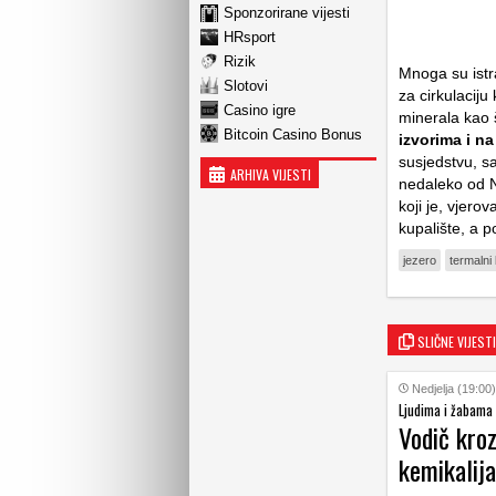
Sponzorirane vijesti
HRsport
Rizik
Mnoga su istr
Slotovi
za cirkulaciju 
Casino igre
minerala kao 
Bitcoin Casino Bonus
izvorima i n
susjedstvu, s
ARHIVA VIJESTI
nedaleko od N
koji je, vjero
kupalište, a p
jezero
termalni
SLIČNE VIJESTI
Nedjelja (19:00)
Ljudima i žabama
Vodič kro
kemikalija