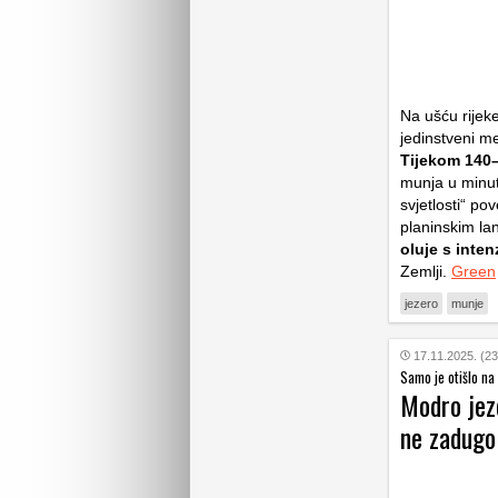
Na ušću rijek
jedinstveni m
Tijekom 140–
munja u minut
svjetlosti“ po
planinskim l
oluje s inte
Zemlji.
Green
jezero
munje
17.11.2025. (23
Samo je otišlo na 
Modro jez
ne zadugo