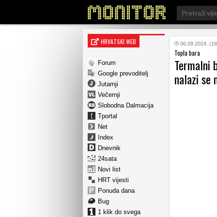
Search
for:
HRVATSKI WEB
06.09.2024. (18
Topla bara
Termalni 
Forum
Google prevoditelj
nalazi se
Jutarnji
Večernji
Slobodna Dalmacija
Tportal
Net
Index
Dnevnik
24sata
Novi list
HRT vijesti
Ponuda dana
Bug
1 klik do svega