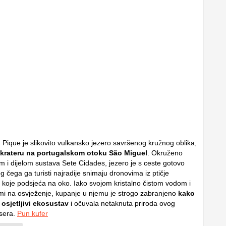
Pique je slikovito vulkansko jezero savršenog kružnog oblika,
krateru na portugalskom otoku São Miguel
. Okruženo
i dijelom sustava Sete Cidades, jezero je s ceste gotovo
og čega ga turisti najradije snimaju dronovima iz ptičje
s koje podsjeća na oko. Iako svojom kristalno čistom vodom i
i na osvježenje, kupanje u njemu je strogo zabranjeno
kako
o osjetljivi ekosustav
i očuvala netaknuta priroda ovog
isera.
Pun kufer