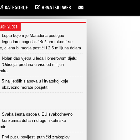
KATEGORIJE
HRVATSKI WEB
LASH VIJESTI
Lopta kojom je Maradona postigao
legendarni pogodak “Božjom rukom” se
e, cijena bi mogla postići i 2,5 milijuna dolara
Nolan dao vjetra u leđa Homerovom djelu:
‘Odiseja’ prodana u više od milijun
raka
5 najljepših slapova u Hrvatskoj koje
obavezno morate posjetiti
Svaka šesta osoba u EU svakodnevno
konzumira duhan i druge nikotinske
vode
Prvi put u povijesti putnički zrakoplov