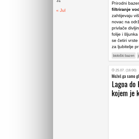
31
Prirodni bazen
filtriranje vo
« Jul
zahtijevaju v
novac na održa
privlače divlj
folije i šljun
se četiri vrste 
za ljubitelje 
biološki bazen
25.07. (16:00)
Možeš ga samo gle
Lagoa do 
kojem je 