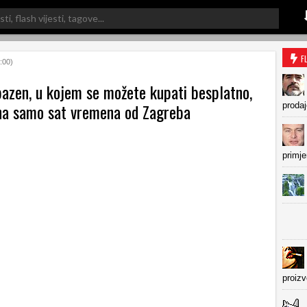
F
:00)
bazen, u kojem se možete kupati besplatno,
 na samo sat vremena od Zagreba
prodaj
primje
proiz