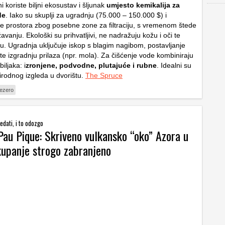
i koriste biljni ekosustav i šljunak
umjesto kemikalija za
de
. Iako su skuplji za ugradnju (75.000 – 150.000 $) i
iše prostora zbog posebne zone za filtraciju, s vremenom štede
vanju. Ekološki su prihvatljivi, ne nadražuju kožu i oči te
inu. Ugradnja uključuje iskop s blagim nagibom, postavljanje
ka te izgradnju prilaza (npr. mola). Za čišćenje vode kombiniraju
biljaka: i
zronjene, podvodne, plutajuće i rubne
. Idealni su
prirodnog izgleda u dvorištu.
The Spruce
jezero
dati, i to odozgo
Pau Pique: Skriveno vulkansko “oko” Azora u
kupanje strogo zabranjeno