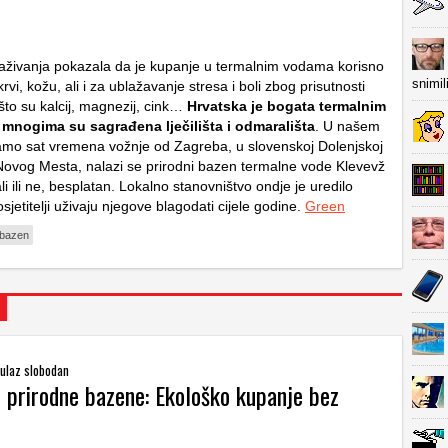
aživanja pokazala da je kupanje u termalnim vodama korisno
snimil
krvi, kožu, ali i za ublažavanje stresa i boli zbog prisutnosti
što su kalcij, magnezij, cink…
Hrvatska je bogata termalnim
a mnogima su sagrađena lječilišta i odmarališta
. U našem
amo sat vremena vožnje od Zagreba, u slovenskoj Dolenjskoj
ovog Mesta, nalazi se prirodni bazen termalne vode Klevevž
vali ili ne, besplatan. Lokalno stanovništvo ondje je uredilo
osjetitelji uživaju njegove blagodati cijele godine.
Green
 bazen
 ulaz slobodan
z prirodne bazene: Ekološko kupanje bez