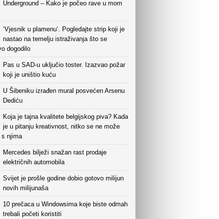
Underground – Kako je počeo rave u mom
‘Vjesnik u plamenu‘. Pogledajte strip koji je
nastao na temelju istraživanja što se
vo dogodilo
Pas u SAD-u uključio toster. Izazvao požar
koji je uništio kuću
U Šibeniku izrađen mural posvećen Arsenu
Dediću
Koja je tajna kvalitete belgijskog piva? Kada
je u pitanju kreativnost, nitko se ne može
i s njima
Mercedes bilježi snažan rast prodaje
električnih automobila
Svijet je prošle godine dobio gotovo milijun
novih milijunaša
10 prečaca u Windowsima koje biste odmah
trebali početi koristiti