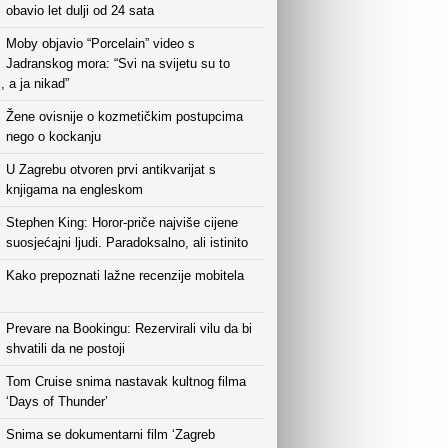
obavio let dulji od 24 sata
Moby objavio “Porcelain” video s
Jadranskog mora: “Svi na svijetu su to
i, a ja nikad”
Žene ovisnije o kozmetičkim postupcima
nego o kockanju
U Zagrebu otvoren prvi antikvarijat s
knjigama na engleskom
Stephen King: Horor-priče najviše cijene
suosjećajni ljudi. Paradoksalno, ali istinito
Kako prepoznati lažne recenzije mobitela
Prevare na Bookingu: Rezervirali vilu da bi
shvatili da ne postoji
Tom Cruise snima nastavak kultnog filma
‘Days of Thunder’
Snima se dokumentarni film ‘Zagreb