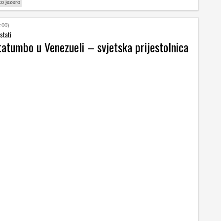
o jezero
:00)
stati
tatumbo u Venezueli – svjetska prijestolnica