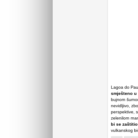
Lagoa do Pau 
smješteno u 
bujnom šumom 
nevidljivo, zb
perspektive, 
zelenilom mam
bi se zaštiti
vulkanskog b