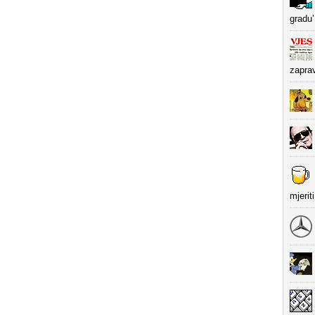
gradu’
zapra
mjerit