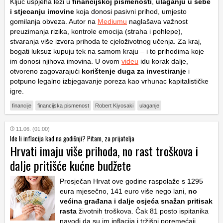
Ključ uspjeha leži u
financijskoj pismenosti
,
ulaganju u sebe
i stjecanju
imovine
koja donosi pasivni prihod, umjesto
gomilanja obveza. Autor na
Mediumu
naglašava važnost
preuzimanja rizika, kontrole emocija (straha i pohlepe),
stvaranja više izvora prihoda te cjeloživotnog učenja. Za kraj,
bogati luksuz kupuju tek na samom kraju – i to prihodima koje
im donosi njihova imovina. U ovom
videu
idu korak dalje,
otvoreno zagovarajući
korištenje duga za investiranje
i
potpuno legalno izbjegavanje poreza kao vrhunac kapitalističke
igre.
financije
financijska pismenost
Robert Kiyosaki
ulaganje
11.06. (01:00)
Ide li inflacija kad na godišnji? Pitam, za prijatelja
Hrvati imaju više prihoda, no rast troškova i
dalje pritišće kućne budžete
Prosječan Hrvat ove godine raspolaže s 1295
eura mjesečno, 141 euro više nego lani,
no
većina građana i dalje osjeća snažan pritisak
rasta
životnih troškova. Čak 81 posto ispitanika
navodi da su im inflacija i tržišni poremećaji