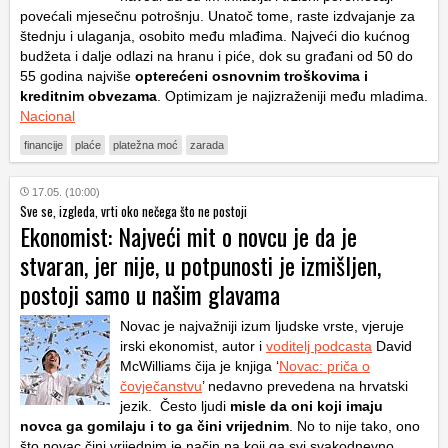
povećali mjesečnu potrošnju. Unatoč tome, raste izdvajanje za
štednju i ulaganja, osobito među mlađima. Najveći dio kućnog
budžeta i dalje odlazi na hranu i piće, dok su građani od 50 do
55 godina najviše
opterećeni osnovnim troškovima i
kreditnim obvezama
. Optimizam je najizraženiji među mladima.
Nacional
financije
plaće
platežna moć
zarada
17.05. (10:00)
Sve se, izgleda, vrti oko nečega što ne postoji
Ekonomist: Najveći mit o novcu je da je
stvaran, jer nije, u potpunosti je izmišljen,
postoji samo u našim glavama
Novac je najvažniji izum ljudske vrste, vjeruje
irski ekonomist, autor i
voditelj podcasta
David
McWilliams čija je knjiga ‘
Novac: priča o
čovječanstvu
’ nedavno prevedena na hrvatski
jezik. Često ljudi
misle da oni koji imaju
novca ga gomilaju i to ga čini vrijednim
. No to nije tako, ono
što novac čini vrijednim je način na koji ga svi svakodnevno