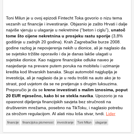
Toni Milun je u ovoj epizodi Fintecht Toka govorio o nizu tema
vezanih uz financije i investiranje. Objasnio je zašto Hrvati i dalje
najviše vjeruju u ulaganje u nekretnine (“beton i ciglu”),
unatoč
tome što cijene nekretnina u prosjeku rastu sporije
(3,8%
godišnje u zadnjih 20 godina). Krah Zagrebačke burze 2008.
godine razlog je nepovjerenja nekih u dionice, ali je naglasio da
se svjetsko tržište oporavilo i da je danas lakše ulagati u
svjetske dionice. Kao najgore financijske odluke naveo je
nasjedanje na prevare putem poruka na mobitelu i uzimanje
kredita kod lihvarskih banaka. Skupi automobil najgluplja je
investicija, ali je naglasio da je u redu trošiti na auto ako je to
strast, pod uvjetom da se ne pretjeruje s drugim luksuzima.
Preporučio je da se
krene investirati s malim iznosima, poput
20 EUR mjesečno, kako bi se stekla navika
. Upozorio je na
opasnost dijeljenja financijskih savjeta bez stručnosti na
društvenim mrežama, posebno na TikToku, i naglasio potrebu
za strožom regulacijom. AI alati nisu loša stvar, tvrdi.
Lider
financije
financijska pismenost
investiranje
Toni Milun
ulaganje