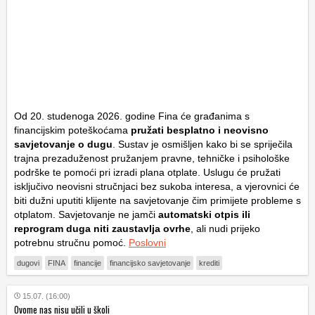
Od 20. studenoga 2026. godine Fina će građanima s
financijskim poteškoćama
pružati besplatno i neovisno
savjetovanje o dugu
. Sustav je osmišljen kako bi se spriječila
trajna prezaduženost pružanjem pravne, tehničke i psihološke
podrške te pomoći pri izradi plana otplate. Uslugu će pružati
isključivo neovisni stručnjaci bez sukoba interesa, a vjerovnici će
biti dužni uputiti klijente na savjetovanje čim primijete probleme s
otplatom. Savjetovanje ne jamči
automatski otpis ili
reprogram duga niti zaustavlja ovrhe
, ali nudi prijeko
potrebnu stručnu pomoć.
Poslovni
dugovi
FINA
financije
financijsko savjetovanje
krediti
15.07. (16:00)
Ovome nas nisu učili u školi