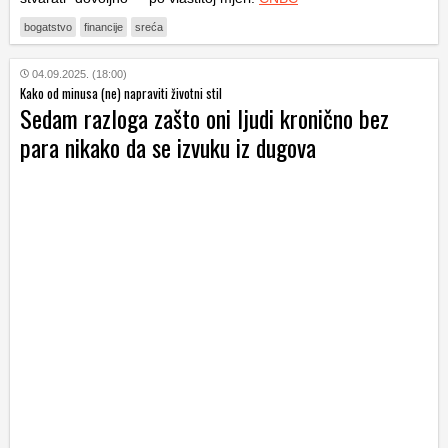
bogatstvo
financije
sreća
04.09.2025. (18:00)
Kako od minusa (ne) napraviti životni stil
Sedam razloga zašto oni ljudi kronično bez
para nikako da se izvuku iz dugova