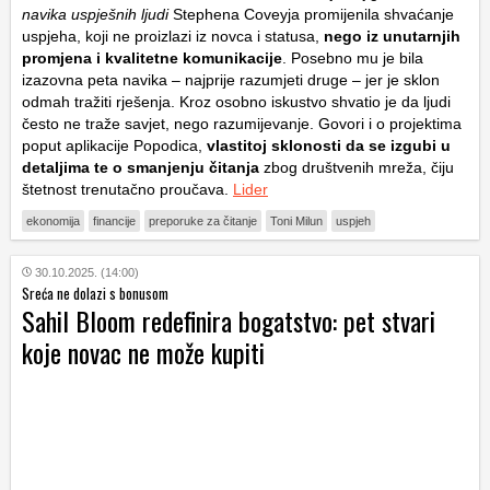
navika uspješnih ljudi
Stephena Coveyja promijenila shvaćanje
uspjeha, koji ne proizlazi iz novca i statusa,
nego iz unutarnjih
promjena i kvalitetne komunikacije
. Posebno mu je bila
izazovna peta navika – najprije razumjeti druge – jer je sklon
odmah tražiti rješenja. Kroz osobno iskustvo shvatio je da ljudi
često ne traže savjet, nego razumijevanje. Govori i o projektima
poput aplikacije Popodica,
vlastitoj sklonosti da se izgubi u
detaljima te o smanjenju čitanja
zbog društvenih mreža, čiju
štetnost trenutačno proučava.
Lider
ekonomija
financije
preporuke za čitanje
Toni Milun
uspjeh
30.10.2025. (14:00)
Sreća ne dolazi s bonusom
Sahil Bloom redefinira bogatstvo: pet stvari
koje novac ne može kupiti