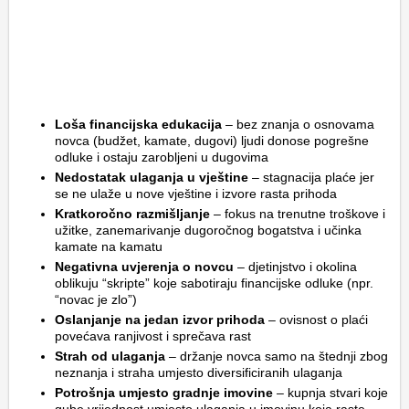
Loša financijska edukacija
– bez znanja o osnovama
novca (budžet, kamate, dugovi) ljudi donose pogrešne
odluke i ostaju zarobljeni u dugovima
Nedostatak ulaganja u vještine
– stagnacija plaće jer
se ne ulaže u nove vještine i izvore rasta prihoda
Kratkoročno razmišljanje
– fokus na trenutne troškove i
užitke, zanemarivanje dugoročnog bogatstva i učinka
kamate na kamatu
Negativna uvjerenja o novcu
– djetinjstvo i okolina
oblikuju “skripte” koje sabotiraju financijske odluke (npr.
“novac je zlo”)
Oslanjanje na jedan izvor prihoda
– ovisnost o plaći
povećava ranjivost i sprečava rast
Strah od ulaganja
– držanje novca samo na štednji zbog
neznanja i straha umjesto diversificiranih ulaganja
Potrošnja umjesto gradnje imovine
– kupnja stvari koje
gube vrijednost umjesto ulaganja u imovinu koja raste