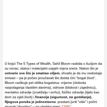
U knjizi The 5 Types of Wealth, Sahil Bloom raskida s iluzijom da
su novac, status i materijalni uspjeh mjera sreće. Nakon što je
ostvario sve što je smatrao ciljem
, shvatio je da mu nedostaje
smisao – pa je počeo proučavati što doista čini “bogat život”.
Bloom razlikuje pet oblika bogatstva: vrijeme (sloboda
raspolaganja vlastitim danima), odnose (bliskost i zajednicu),
mentalno zdravlje (znatiželju i svrhu), fizičko zdravlje (tijelo kao
dom za cijeli život) i
financije (sigurnost, ne gomilanje).
Njegova poruka je jednostavna
: prestani juriti “više” i počni
stvarati “dovoljno” – po vlastitoj mjeri.
CNBC