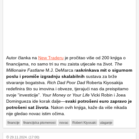
Autor članka na
New Traderu
je pročitao više od 200 knjiga o
financijama, no samo tri su mu zaista utjecale na život.
The
Millionaire Fastlane
M.J. DeMarca r
askrinkava mit o sigurnom
poslu i promiče izgradnju skalabilnih
sustava za brže
stvaranje bogatstva.
Rich Dad Poor Dad
Roberta Kiyosakija
redefinira što su imovina i obveze, tjerajući nas da preispitamo
svoje “investicije”.
Your Money or Your Life
Vicki Robin i Joea
Domingueza ide korak dalje—
svaki potrošeni euro zapravo je
potrošeni sat života
. Nakon ovih knjiga, kaže da više nikada
nije gledao novac istim očima.
financije
financijska pismenost
novac
Robert Kiyosaki
ulaganje
29.11.2024. (17:00)