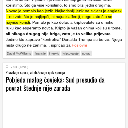
koristimo. Što ga više koristimo, to smo bliži jedni drugima.
Novac je pomalo kao jezik. Najkorisniji jezik na svijetu je engleski
– ne zato što je najljepši, ni najusklađeniji, nego zato što se
najviše koristi
. Pomalo je kao dolar, a kriptovalute su u neku
ruku kao esperanto novca. Kripto je važan onima koji su u tome,
ali nikoga drugog nije briga, zato je to velika prijevara
.
Jedino što zapravo “kontrolira” Donalda Trumpa su burze. Njega
ništa drugo ne zanima… ispričao za
Poslovni
David McWilliams
financije
intervju
kriptovalute
novac
17.04. (18:00)
Pravda je spora, ali država je ipak sporija
Pobjeda malog čovjeka: Sud presudio da
povrat štednje nije zarada