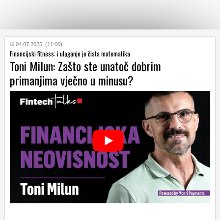
KATEGORIJE
04.07.2025. (11:00)
Financijski fitness: i ulaganje je čista matematika
Toni Milun: Zašto ste unatoč dobrim
HRVATSKI
primanjima vječno u minusu?
WEB