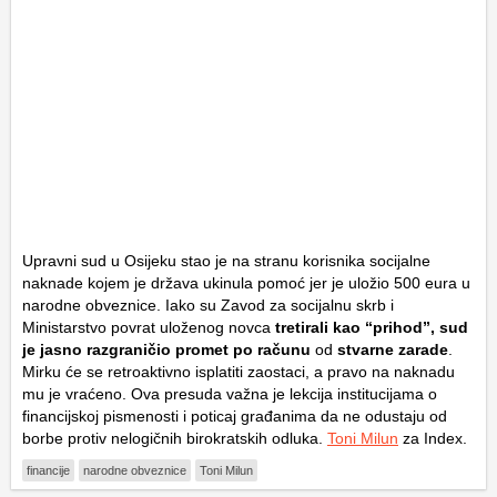
Upravni sud u Osijeku stao je na stranu korisnika socijalne
naknade kojem je država ukinula pomoć jer je uložio 500 eura u
narodne obveznice. Iako su Zavod za socijalnu skrb i
Ministarstvo povrat uloženog novca
tretirali kao “prihod”, sud
je jasno razgraničio
promet po računu
od
stvarne zarade
.
Mirku će se retroaktivno isplatiti zaostaci, a pravo na naknadu
mu je vraćeno. Ova presuda važna je lekcija institucijama o
financijskoj pismenosti i poticaj građanima da ne odustaju od
borbe protiv nelogičnih birokratskih odluka.
Toni Milun
za Index.
financije
narodne obveznice
Toni Milun