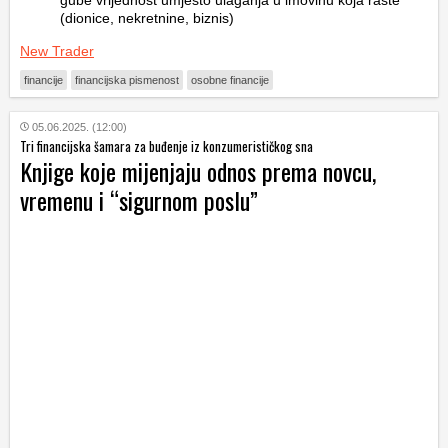
(dionice, nekretnine, biznis)
New Trader
financije
financijska pismenost
osobne financije
05.06.2025. (12:00)
Tri financijska šamara za buđenje iz konzumerističkog sna
Knjige koje mijenjaju odnos prema novcu,
vremenu i “sigurnom poslu”