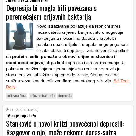
Zdrava crijeva, vedrije misli
Depresija bi mogla biti povezana s
poremećajem crijevnih bakterija
Novo istraživanje pokazuje da kronični stres
može oštetiti crijevnu barijeru, što omogućuje
bakterijama i toksinima da uđu u krvotok i
potaknu upale u tijelu. Te upale mogu pogoršati
ili čak potaknuti depresiju. Znanstvenici su otkrili
da
protein reelin pomaže u obnovi crijevne sluznice i
stabilnosti crijeva
, ali ga kod depresije i stresa ima manje. U
pokusima na životinjama, jedna injekcija reelina popravila je
stanje crijeva i ublažila simptome depresije, što upućuje na
snažnu vezu između crijevne flore i mentalnog zdravlja.
Sci Tech
Daily
crijevna flora
crijevne bakterije
depresija
11.12.2025. (10:00)
Tišina je uvijek teža
Stanković o novoj knjizi posvećenoj depresiji:
Razgovor o njoj može nekome danas-sutra