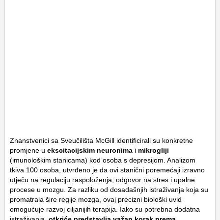
Znanstvenici sa Sveučilišta McGill identificirali su konkretne
promjene u
ekscitacijskim neuronima
i
mikrogliji
(imunološkim stanicama) kod osoba s depresijom. Analizom
tkiva 100 osoba, utvrđeno je da ovi stanični poremećaji izravno
utječu na regulaciju raspoloženja, odgovor na stres i upalne
procese u mozgu. Za razliku od dosadašnjih istraživanja koja su
promatrala šire regije mozga, ovaj precizni biološki uvid
omogućuje razvoj ciljanijih terapija. Iako su potrebna dodatna
istraživanja,
otkriće predstavlja važan korak prema