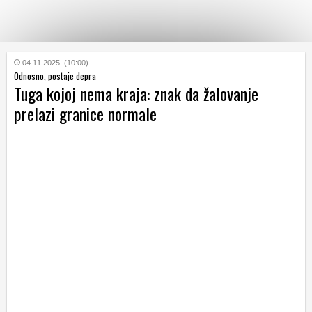
KATEGORIJE
04.11.2025. (10:00)
Odnosno, postaje depra
Tuga kojoj nema kraja: znak da žalovanje
HRVATSKI
prelazi granice normale
WEB