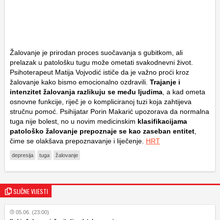
Žalovanje je prirodan proces suočavanja s gubitkom, ali
prelazak u patološku tugu može ometati svakodnevni život.
Psihoterapeut Matija Vojvodić ističe da je važno proći kroz
žalovanje kako bismo emocionalno ozdravili.
Trajanje i
intenzitet žalovanja razlikuju se među ljudima
, a kad ometa
osnovne funkcije, riječ je o kompliciranoj tuzi koja zahtijeva
stručnu pomoć. Psihijatar Porin Makarić upozorava da normalna
tuga nije bolest, no u novim medicinskim
klasifikacijama
patološko žalovanje prepoznaje se kao zaseban entitet
,
čime se olakšava prepoznavanje i liječenje.
HRT
depresija
tuga
žalovanje
SLIČNE VIJESTI
05.06. (23:00)