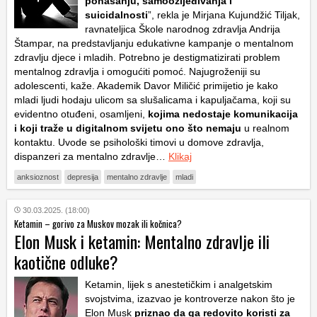
ponašanju, samoozljeđivanja i
suicidalnosti
”, rekla je Mirjana Kujundžić Tiljak,
ravnateljica Škole narodnog zdravlja Andrija
Štampar, na predstavljanju edukativne kampanje o mentalnom
zdravlju djece i mladih. Potrebno je destigmatizirati problem
mentalnog zdravlja i omogućiti pomoć. Najugroženiji su
adolescenti, kaže. Akademik Davor Miličić primijetio je kako
mladi ljudi hodaju ulicom sa slušalicama i kapuljačama, koji su
evidentno otuđeni, osamljeni,
kojima nedostaje komunikacija
i koji traže u digitalnom svijetu ono što nemaju
u realnom
kontaktu. Uvode se psihološki timovi u domove zdravlja,
dispanzeri za mentalno zdravlje…
Klikaj
anksioznost
depresija
mentalno zdravlje
mladi
30.03.2025. (18:00)
Ketamin – gorivo za Muskov mozak ili kočnica?
Elon Musk i ketamin: Mentalno zdravlje ili
kaotične odluke?
Ketamin, lijek s anestetičkim i analgetskim
svojstvima, izazvao je kontroverze nakon što je
Elon Musk
priznao da ga redovito koristi za