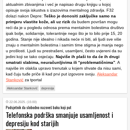
aktualnim zbivanjima i već je napisao drugu knjigu u kojoj
opisuje svoja iskustva s izazovima mentalnog zdravlja. F32
dolazi nakon Depre:
Teško je donositi zaključke samo na
primjeru vlastite kože, ali uz rizik
da budem površan mogu
reći da je u pogledu odnosa prema mentalnim bolestima društvo
ipak bolje, solidarnije, tolerantnije nego što je to bilo prije 15, 20
godina. Stanje nije idealno i nikada neće ni biti, ali ljudi sve više
znaju o mentalnim bolestima i samim time stigma je manja nego
u prošlosti. Ljudi su prestrašeni, usamljeni, često uvjereni da su
jedini koji se tako osjećaju.
Najviše ih plaši to da će ih drugi
smatrati slabima, neuračunljivima ili “problematičnima”
. A
najviše im olakša upravo trenutak u kojem shvate da nisu sami,
kad čuju tuđe priče ili kad prvi put izgovore svoju.
Aleksandar
Stanković
za tportal
Aleksandar Stanković
depresija
22.06.2025. (15:00)
Podsjetnik da slobodno nazoveš baku koji put
Telefonska podrška smanjuje usamljenost i
depresiju kod starijih