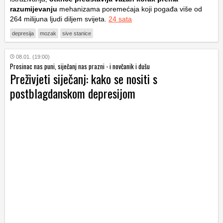
razumijevanju
mehanizama poremećaja koji pogađa više od
264 milijuna ljudi diljem svijeta.
24 sata
depresija
mozak
sive stanice
08.01. (19:00)
Prosinac nas puni, siječanj nas prazni - i novčanik i dušu
Preživjeti siječanj: kako se nositi s
postblagdanskom depresijom