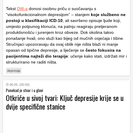
Tekst
DW-a
donosi osobnu priču o suočavanju s
“visokofunkcionalnom depresijom” – stanjem
koje službeno ne
postoji u klasifikaciji ICD-10
, ali savršeno opisuje ljude koji,
umjesto potpunog klonuća, na patnju reagiraju pretjeranom
produktivnošću i jurenjem kroz obveze. Dok okolina takvo
ponašanje hvali, ono služi kao bijeg od mučnih osjećaja i tišine.
Stručnjaci upozoravaju da ovaj oblik nije ništa blaži ni manje
opasan od tipične depresije, a liječenje se
često fokusira na
pacijentima najteži dio terapije
: učenje kako stati, izdržati mir i
strukturirano ne raditi ništa.
depresija
06.05. (00:00)
Ponekad je stvar i u glavi
Otkriće u sivoj tvari: Ključ depresije krije se u
dvije specifične stanice