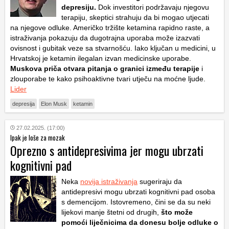
depresiju.
Dok investitori podržavaju njegovu
terapiju, skeptici strahuju da bi mogao utjecati
na njegove odluke. Američko tržište ketamina rapidno raste, a
istraživanja pokazuju da dugotrajna uporaba može izazvati
ovisnost i gubitak veze sa stvarnošću. Iako ključan u medicini, u
Hrvatskoj je ketamin ilegalan izvan medicinske uporabe.
Muskova priča otvara pitanja o granici između terapije
i
zlouporabe te kako psihoaktivne tvari utječu na moćne ljude.
Lider
depresija
Elon Musk
ketamin
27.02.2025. (17:00)
Ipak je loše za mozak
Oprezno s antidepresivima jer mogu ubrzati
kognitivni pad
Neka
novija istraživanja
sugeriraju da
antidepresivi mogu ubrzati kognitivni pad osoba
s demencijom. Istovremeno, čini se da su neki
lijekovi manje štetni od drugih,
što može
pomoći liječnicima da donesu bolje odluke o