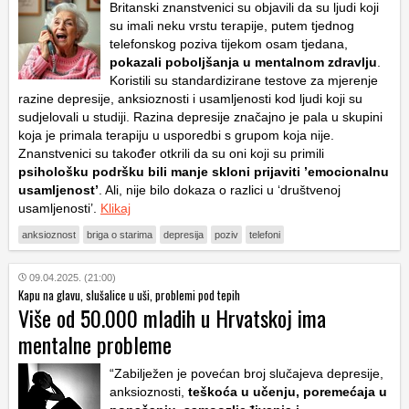
Britanski znanstvenici su objavili da su ljudi koji
su imali neku vrstu terapije, putem tjednog
telefonskog poziva tijekom osam tjedana,
pokazali poboljšanja u mentalnom zdravlju
.
Koristili su standardizirane testove za mjerenje
razine depresije, anksioznosti i usamljenosti kod ljudi koji su
sudjelovali u studiji. Razina depresije značajno je pala u skupini
koja je primala terapiju u usporedbi s grupom koja nije.
Znanstvenici su također otkrili da su oni koji su primili
psihološku podršku bili manje skloni prijaviti ’emocionalnu
usamljenost’
. Ali, nije bilo dokaza o razlici u ‘društvenoj
usamljenosti’.
Klikaj
anksioznost
briga o starima
depresija
poziv
telefoni
09.04.2025. (21:00)
Kapu na glavu, slušalice u uši, problemi pod tepih
Više od 50.000 mladih u Hrvatskoj ima
mentalne probleme
“Zabilježen je povećan broj slučajeva depresije,
anksioznosti,
teškoća u učenju, poremećaja u