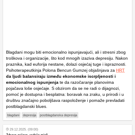
Blagdani mogu biti emocionalno ispunjavajući, ali i stresni zbog
troškova i organizacije, što kod mnogih izaziva depresiju. Nakon
praznika, kad euforija nestane, dolazi osjećaj tuge i ispraznosti.
Psihoterapeutkinja Polona Bencun Gumzej objašnjava za
HRT
da ljudi balansiraju između ekonomske iscrpljenosti i
emocionalnog ispunjenja
te da razočaranje planovima
pojačava loše osjećaje. S obzirom da se ne radi o dijagnozi,
pomoć je dostupna i besplatna: boravak na zraku, u prirodi i u
društvu značajno poboljšava raspoloženje i pomaže prevladati
postblagdanski blues.
blagdani
depresija
postblagdanska depresija
29.12.2025. (09:00)