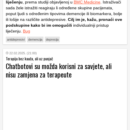
liječenju
, prema studiji objavljenoj u
BMC Medicine
. Istraživači
sada žele istražiti reagiraju li određene skupine pacijenata,
poput ljudi s određenim tipovima demencije ili biomarkera, bolje
ili lošije na različite antidepresive.
Cilj im je, kažu, pronaći ove
podskupine kako bi im omogućili
individualniji pristup
liječenju.
Bug
antidepresivi
demencija
depresija
22.02.2025. (21:00)
Terapija bez kauča, ali uz punjač
Chatbotovi su možda korisni za savjete, ali
nisu zamjena za terapeute