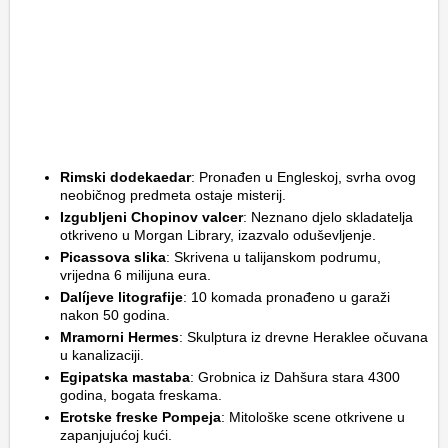
Rimski dodekaedar
: Pronađen u Engleskoj, svrha ovog
neobičnog predmeta ostaje misterij.
Izgubljeni Chopinov valcer
: Neznano djelo skladatelja
otkriveno u Morgan Library, izazvalo oduševljenje.
Picassova slika
: Skrivena u talijanskom podrumu,
vrijedna 6 milijuna eura.
Dalíjeve litografije
: 10 komada pronađeno u garaži
nakon 50 godina.
Mramorni Hermes
: Skulptura iz drevne Heraklee očuvana
u kanalizaciji.
Egipatska mastaba
: Grobnica iz Dahšura stara 4300
godina, bogata freskama.
Erotske freske Pompeja
: Mitološke scene otkrivene u
zapanjujućoj kući.