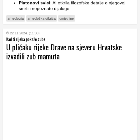
Platonovi svici
: AI otkrila filozofske detalje o njegovoj
smrti i nepoznate dijaloge.
arheologija
arheološka otkrića
umjetnine
22.11.2024. (11:00)
Kad ti rijeka pokaže zube
U plićaku rijeke Drave na sjeveru Hrvatske
izvadili zub mamuta