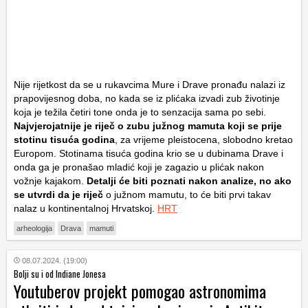
Nije rijetkost da se u rukavcima Mure i Drave pronađu nalazi iz
prapovijesnog doba, no kada se iz plićaka izvadi zub životinje
koja je težila četiri tone onda je to senzacija sama po sebi.
Najvjerojatnije je riječ o zubu južnog mamuta koji se prije
stotinu tisuća godina
, za vrijeme pleistocena, slobodno kretao
Europom. Stotinama tisuća godina krio se u dubinama Drave i
onda ga je pronašao mladić koji je zagazio u plićak nakon
vožnje kajakom.
Detalji će biti poznati nakon analize, no ako
se utvrdi da je riječ
o južnom mamutu, to će biti prvi takav
nalaz u kontinentalnoj Hrvatskoj.
HRT
arheologija
Drava
mamuti
08.07.2024. (19:00)
Bolji su i od Indiane Jonesa
Youtuberov projekt pomogao astronomima