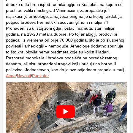
duboko u tlu brda ispod rudnika ugljena Kostolac, na kojem se
prostirao veliki rimski grad Viminacium, zaprepastilo je i
najiskusnije arheologe, a najveća enigma je iz kojeg razdoblja
potječu brodovi, hermetički sačuvani glinom i muljem?!
Pronađeni su u istoj zoni gdje i ostaci mamuta, stari milijun
godina, na 19-20 metara dubine. Po toj analogiji, brodovi bi
potjecali iz vremena od prije 70.000 godina, što je po službenoj
povijesti i arheologiji – nemoguće. Arheologe dodatno zbunjuje
to što kraj plovila nema predmeta koje su koristili lađari.
Raspored monoksila i brodova podsjeća na poredak ratnog
desanta, ali nisu pronađeni tragovi koji upućuju na borbe ili
paljevine. Jednostavno, kao da je sve odjednom propalo u mulj.
Atma
/
Novosti
/
Punkufer