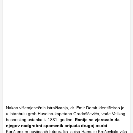
Nakon višemjesečnih istraživanja, dr. Emir Demir identificirao je
u Istanbulu grob Huseina-kapetana Gradaščevića, vođe Velikog
bosanskog ustanka iz 1831. godine.
Ranije se vjerovalo da
njegov nadgrobni spomenik pripada drugoj osobi
.
Korištenjem povijesnih fotografija, spisa Hamdije Kreševljakovića