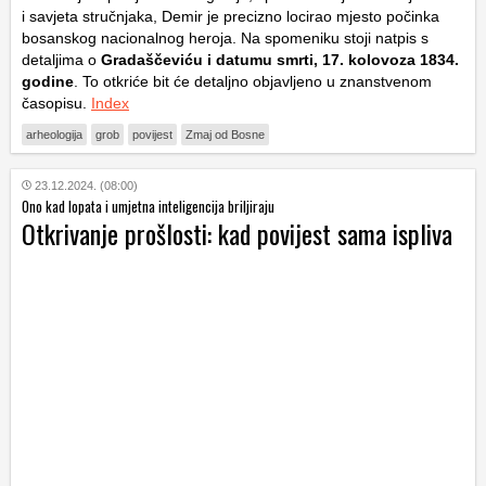
i savjeta stručnjaka, Demir je precizno locirao mjesto počinka
bosanskog nacionalnog heroja. Na spomeniku stoji natpis s
detaljima o
Gradaščeviću i datumu smrti, 17. kolovoza 1834.
godine
. To otkriće bit će detaljno objavljeno u znanstvenom
časopisu.
Index
arheologija
grob
povijest
Zmaj od Bosne
23.12.2024. (08:00)
Ono kad lopata i umjetna inteligencija briljiraju
Otkrivanje prošlosti: kad povijest sama ispliva