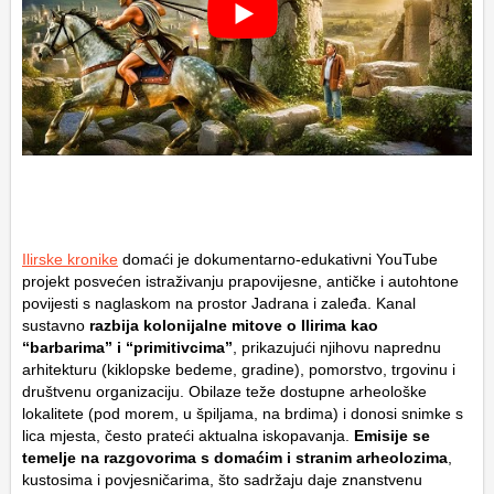
Ilirske kronike
domaći je dokumentarno-edukativni YouTube
projekt posvećen istraživanju prapovijesne, antičke i autohtone
povijesti s naglaskom na prostor Jadrana i zaleđa. Kanal
sustavno
razbija kolonijalne mitove o Ilirima kao
“barbarima” i “primitivcima”
, prikazujući njihovu naprednu
arhitekturu (kiklopske bedeme, gradine), pomorstvo, trgovinu i
društvenu organizaciju. Obilaze teže dostupne arheološke
lokalitete (pod morem, u špiljama, na brdima) i donosi snimke s
lica mjesta, često prateći aktualna iskopavanja.
Emisije se
temelje na razgovorima s domaćim i stranim arheolozima
,
kustosima i povjesničarima, što sadržaju daje znanstvenu