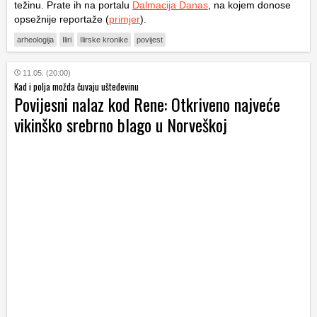
težinu. Prate ih na portalu
Dalmacija Danas
, na kojem donose
opsežnije reportaže (
primjer
).
arheologija
Iliri
Ilirske kronike
povijest
11.05. (20:00)
Kad i polja možda čuvaju ušteđevinu
Povijesni nalaz kod Rene: Otkriveno najveće
vikinško srebrno blago u Norveškoj