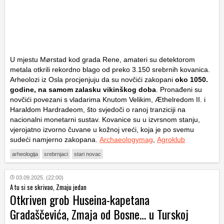
U mjestu Mørstad kod grada Rene, amateri su detektorom
metala otkrili rekordno blago od preko 3.150 srebrnih kovanica.
Arheolozi iz Osla procjenjuju da su novčići zakopani
oko 1050.
godine, na samom zalasku vikinškog doba
. Pronađeni su
novčići povezani s vladarima Knutom Velikim, Æthelredom II. i
Haraldom Hardradeom, što svjedoči o ranoj tranziciji na
nacionalni monetarni sustav. Kovanice su u izvrsnom stanju,
vjerojatno izvorno čuvane u kožnoj vreći, koja je po svemu
sudeći namjerno zakopana.
Archaeologymag
,
Agroklub
arheologija
srebrnjaci
stari novac
03.09.2025. (22:00)
A tu si se skrivao, Zmaju jedan
Otkriven grob Huseina-kapetana
Gradaščevića, Zmaja od Bosne… u Turskoj