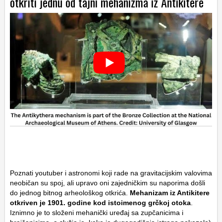
otkriti jednu od tajni mehanizma iz Antikitere
Poznati youtuber i astronomi koji rade na gravitacijskim valovima
neobičan su spoj, ali upravo oni zajedničkim su naporima došli
do jednog bitnog arheološkog otkrića.
Mehanizam iz Antikitere
otkriven je 1901. godine kod istoimenog grčkoj otoka
.
Iznimno je to složeni mehanički uređaj sa zupčanicima i