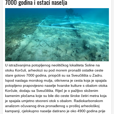
7000 godina i ostaci naselja
U istraživanjima potopljenog neolitičkog lokaliteta Soline na
otoku Korčuli, arheolozi su pod morem pronašli ostatke ceste
stare gotovo 7000 godina, priopćili su sa Sveučilišta u Zadru.
Ispod naslaga morskog mulja, otkrivena je cesta koja je spajala
potopljeno prapovijesno naselje hvarske kulture s obalom otoka
Korčule, dodaju sa Sveučilišta. Riječ je o pažljivo složenim
kamenim pločama koje su bile dio ceste široke četiri metra koja
je spajala umjetno stvoreni otok s obalom. Radiokarbonskom
analizom očuvanog drva pronađenog u prošloj arheološkoj
kampanji, cjelokupno naselje datirano je oko 4900 godina prije