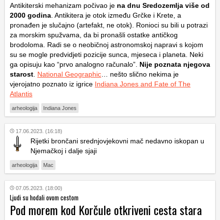
Antikiterski mehanizam počivao je
na dnu Sredozemlja više od
2000 godina
. Antikitera je otok između Grčke i Krete, a
pronađen je slučajno (artefakt, ne otok). Ronioci su bili u potrazi
za morskim spužvama, da bi pronašli ostatke antičkog
brodoloma. Radi se o neobičnoj astronomskoj napravi s kojom
su se mogle predvidjeti pozicije sunca, mjeseca i planeta. Neki
ga opisuju kao “prvo analogno računalo”.
Nije poznata njegova
starost
.
National Geographic
… nešto slično nekima je
vjerojatno poznato iz igrice
Indiana Jones and Fate of The
Atlantis
arheologija
Indiana Jones
17.06.2023. (16:18)
Rijetki brončani srednjovjekovni mač nedavno iskopan u
Njemačkoj i dalje sjaji
arheologija
Mac
07.05.2023. (18:00)
Ljudi su hodali ovom cestom
Pod morem kod Korčule otkriveni cesta stara