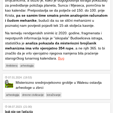
brojčanicima, a služio je, kako je dugogodišnja istraga pokazala)
za predviđanje položaja planeta, Sunca i Mjeseca, pomrčina te
kao kalendar. Pretpostavlja se da potječe od 150. do 100. prije
Krista,
pa se samim time smatra prvim analognim računalom
i čudom mehanike
, budući da su se slični mehanizmi u
poznatoj nam povijesti pojavili tek 15-ak stoljeća kasnije.
Na temelju rendgenskih snimki iz 2020. godine, fragmenata i
nepotpunih informacija koje je “iskopala” Budiseliceva istraga,
statistička je
analiza pokazala da misteriozni brojčanik
mehanizma ima vrlo vjerojatno 354 rupe
, a ne njih 365. to bi
značilo da je vrlo vjerojatno njegova namjena bila praćenje
starogrčkog lunarnog kalendara.
Bug
Antikitera
arheologija
07.01.2024. (19:53)
Misteriozno srednjovjekovno groblje u Walesu ostavlja
arheologe u zbrci
arheologija
drevne civilizacije
istraživanje
08.07.2023. (21:00)
Ipak nije sve fantazija