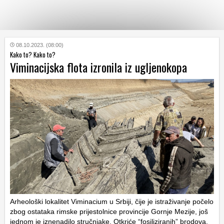
KATEGORIJE
08.10.2023. (08:00)
Kako to? Kako to?
Viminacijska flota izronila iz ugljenokopa
HRVATSKI
WEB
Arheološki lokalitet Viminacium u Srbiji, čije je istraživanje počelo
zbog ostataka rimske prijestolnice provincije Gornje Mezije, još
jednom je iznenadilo stručnjake. Otkriće “fosiliziranih” brodova,