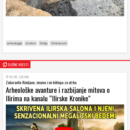
arheologija
brodovi
Srbija
Viminacium
SLIČNE VIJESTI
31.05. (15:00)
Zaboravite Rimljane, imamo i mi kiklopa za utrku
Arheološke avanture i razbijanje mitova o
Ilirima na kanalu “Ilirske Kronike”