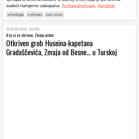
sudeći namjerno zakopana.
Archaeologymag
,
Agroklub
arheologija
srebrnjaci
stari novac
03.09.2025. (22:00)
A tu si se skrivao, Zmaju jedan
Otkriven grob Huseina-kapetana
Gradaščevića, Zmaja od Bosne… u Turskoj