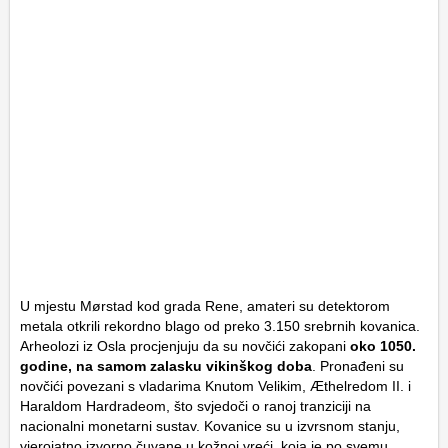
U mjestu Mørstad kod grada Rene, amateri su detektorom
metala otkrili rekordno blago od preko 3.150 srebrnih kovanica.
Arheolozi iz Osla procjenjuju da su novčići zakopani
oko 1050.
godine, na samom zalasku vikinškog doba
. Pronađeni su
novčići povezani s vladarima Knutom Velikim, Æthelredom II. i
Haraldom Hardradeom, što svjedoči o ranoj tranziciji na
nacionalni monetarni sustav. Kovanice su u izvrsnom stanju,
vjerojatno izvorno čuvane u kožnoj vreći, koja je po svemu