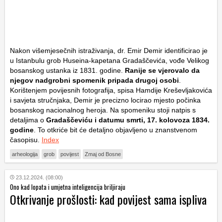
Nakon višemjesečnih istraživanja, dr. Emir Demir identificirao je
u Istanbulu grob Huseina-kapetana Gradaščevića, vođe Velikog
bosanskog ustanka iz 1831. godine.
Ranije se vjerovalo da
njegov nadgrobni spomenik pripada drugoj osobi
.
Korištenjem povijesnih fotografija, spisa Hamdije Kreševljakovića
i savjeta stručnjaka, Demir je precizno locirao mjesto počinka
bosanskog nacionalnog heroja. Na spomeniku stoji natpis s
detaljima o
Gradaščeviću i datumu smrti, 17. kolovoza 1834.
godine
. To otkriće bit će detaljno objavljeno u znanstvenom
časopisu.
Index
arheologija
grob
povijest
Zmaj od Bosne
23.12.2024. (08:00)
Ono kad lopata i umjetna inteligencija briljiraju
Otkrivanje prošlosti: kad povijest sama ispliva