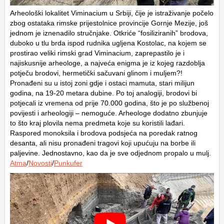
Arheološki lokalitet Viminacium u Srbiji, čije je istraživanje počelo
zbog ostataka rimske prijestolnice provincije Gornje Mezije, još
jednom je iznenadilo stručnjake. Otkriće “fosiliziranih” brodova,
duboko u tlu brda ispod rudnika ugljena Kostolac, na kojem se
prostirao veliki rimski grad Viminacium, zaprepastilo je i
najiskusnije arheologe, a najveća enigma je iz kojeg razdoblja
potječu brodovi, hermetički sačuvani glinom i muljem?!
Pronađeni su u istoj zoni gdje i ostaci mamuta, stari milijun
godina, na 19-20 metara dubine. Po toj analogiji, brodovi bi
potjecali iz vremena od prije 70.000 godina, što je po službenoj
povijesti i arheologiji – nemoguće. Arheologe dodatno zbunjuje
to što kraj plovila nema predmeta koje su koristili lađari.
Raspored monoksila i brodova podsjeća na poredak ratnog
desanta, ali nisu pronađeni tragovi koji upućuju na borbe ili
paljevine. Jednostavno, kao da je sve odjednom propalo u mulj.
Atma
/
Novosti
/
Punkufer