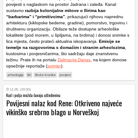
povijesti s naglaskom na prostor Jadrana i zaleđa. Kanal
sustavno
razbija kolonijalne mitove o Ilirima kao
“barbarima” i “primitivcima”
, prikazujući njihovu naprednu
arhitekturu (kiklopske bedeme, gradine), pomorstvo, trgovinu i
društvenu organizaciju. Obilaze teže dostupne arheološke
lokalitete (pod morem, u špiljama, na brdima) i donosi snimke s
lica mjesta, često prateći aktualna iskopavanja.
Emisije se
temelje na razgovorima s domaćim i stranim arheolozima
,
kustosima i povjesničarima, što sadržaju daje znanstvenu
težinu. Prate ih na portalu
Dalmacija Danas
, na kojem donose
opsežnije reportaže (
primjer
).
arheologija
Iliri
Ilirske kronike
povijest
11.05. (20:00)
Kad i polja možda čuvaju ušteđevinu
Povijesni nalaz kod Rene: Otkriveno najveće
vikinško srebrno blago u Norveškoj