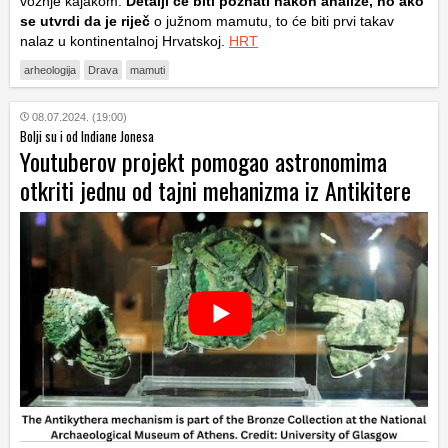
vožnje kajakom.
Detalji će biti poznati nakon analize, no ako
se utvrdi da je riječ
o južnom mamutu, to će biti prvi takav
nalaz u kontinentalnoj Hrvatskoj.
HRT
arheologija
Drava
mamuti
08.07.2024. (19:00)
Bolji su i od Indiane Jonesa
Youtuberov projekt pomogao astronomima
otkriti jednu od tajni mehanizma iz Antikitere