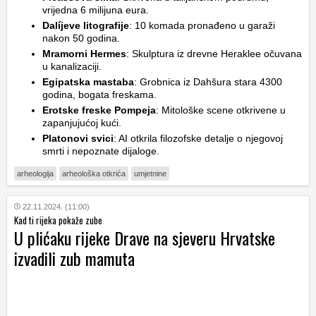
vrijedna 6 milijuna eura.
Dalíjeve litografije
: 10 komada pronađeno u garaži
nakon 50 godina.
Mramorni Hermes
: Skulptura iz drevne Heraklee očuvana
u kanalizaciji.
Egipatska mastaba
: Grobnica iz Dahšura stara 4300
godina, bogata freskama.
Erotske freske Pompeja
: Mitološke scene otkrivene u
zapanjujućoj kući.
Platonovi svici
: AI otkrila filozofske detalje o njegovoj
smrti i nepoznate dijaloge.
arheologija
arheološka otkrića
umjetnine
22.11.2024. (11:00)
Kad ti rijeka pokaže zube
U plićaku rijeke Drave na sjeveru Hrvatske
izvadili zub mamuta