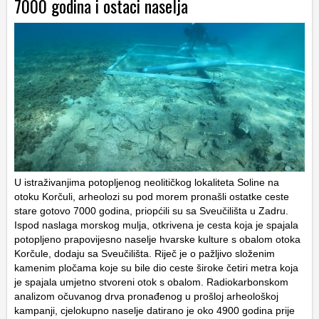
7000 godina i ostaci naselja
U istraživanjima potopljenog neolitičkog lokaliteta Soline na
otoku Korčuli, arheolozi su pod morem pronašli ostatke ceste
stare gotovo 7000 godina, priopćili su sa Sveučilišta u Zadru.
Ispod naslaga morskog mulja, otkrivena je cesta koja je spajala
potopljeno prapovijesno naselje hvarske kulture s obalom otoka
Korčule, dodaju sa Sveučilišta. Riječ je o pažljivo složenim
kamenim pločama koje su bile dio ceste široke četiri metra koja
je spajala umjetno stvoreni otok s obalom. Radiokarbonskom
analizom očuvanog drva pronađenog u prošloj arheološkoj
kampanji, cjelokupno naselje datirano je oko 4900 godina prije