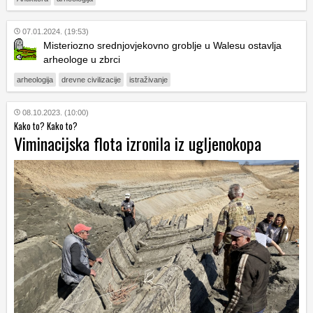
07.01.2024. (19:53)
Misteriozno srednjovjekovno groblje u Walesu ostavlja
arheologe u zbrci
arheologija
drevne civilizacije
istraživanje
08.10.2023. (10:00)
Kako to? Kako to?
Viminacijska flota izronila iz ugljenokopa