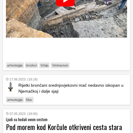
arheologija
brodovi
Srbija
Viminacium
17.06.2023. (16:18)
Rijetki brončani srednjovjekovni mač nedavno iskopan u
Njemačkoj i dalje sjaji
arheologija
Mac
07.05.2023. (18:00)
Ljudi su hodali ovom cestom
Pod morem kod Korčule otkriveni cesta stara