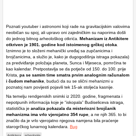
Poznati youtuber i astronomi koji rade na gravitacijskim valovima
neobičan su spoj, ali upravo oni zajedničkim su naporima došli
do jednog bitnog arheološkog otkrića.
Mehanizam iz Antikitere
otkriven je 1901. godine kod istoimenog grčkoj otoka
.
Iznimno je to složeni mehanički uređaj sa zupčanicima i
brojčanicima, a služio je, kako je dugogodišnja istraga pokazala)
za predviđanje položaja planeta, Sunca i Mjeseca, pomrčina te
kao kalendar. Pretpostavlja se da potječe od 150. do 100. prije
Krista,
pa se samim time smatra prvim analognim računalom
i čudom mehanike
, budući da su se slični mehanizmi u
poznatoj nam povijesti pojavili tek 15-ak stoljeća kasnije.
Na temelju rendgenskih snimki iz 2020. godine, fragmenata i
nepotpunih informacija koje je “iskopala” Budiseliceva istraga,
statistička je
analiza pokazala da misteriozni brojčanik
mehanizma ima vrlo vjerojatno 354 rupe
, a ne njih 365. to bi
značilo da je vrlo vjerojatno njegova namjena bila praćenje
starogrčkog lunarnog kalendara.
Bug
Antikitera
arheologija