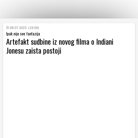
KATEGORIJE
08.07.2023. (19:00)
Ipak nije sve fantazija
Artefakt sudbine iz novog filma o Indiani
HRVATSKI
Jonesu zaista postoji
WEB