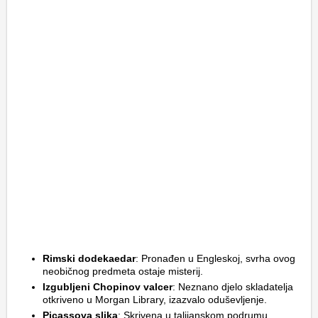
Rimski dodekaedar
: Pronađen u Engleskoj, svrha ovog
neobičnog predmeta ostaje misterij.
Izgubljeni Chopinov valcer
: Neznano djelo skladatelja
otkriveno u Morgan Library, izazvalo oduševljenje.
Picassova slika
: Skrivena u talijanskom podrumu,