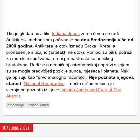
Tko je gledao novi film
Indiana Jones
zna o čemu se radi.
Antikiterski mehanizam počivao je
na dnu Sredozemlja više od
2000 godina
. Antikitera je otok između Grčke i Krete, a
pronađen je slučajno (artefakt, ne otok). Ronioci su bili u potrazi
za morskim spužvama, da bi pronašli ostatke antičkog
brodoloma. Radi se o neobičnoj astronomskoj napravi s kojom
su se mogle predvidjeti pozicije sunca, mjeseca i planeta. Neki
ga opisuju kao “prvo analogno računalo”.
Nije poznata njegova
starost
.
National Geographic
… nešto slično nekima je
vjerojatno poznato iz igrice
Indiana Jones and Fate of The
Atlantis
arheologija
Indiana Jones
SLIČNE VIJESTI