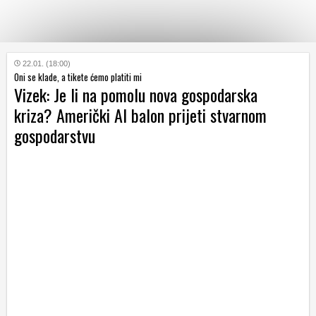
KATEGORIJE
22.01. (18:00)
Oni se klade, a tikete ćemo platiti mi
Vizek: Je li na pomolu nova gospodarska
HRVATSKI
kriza? Američki AI balon prijeti stvarnom
WEB
gospodarstvu