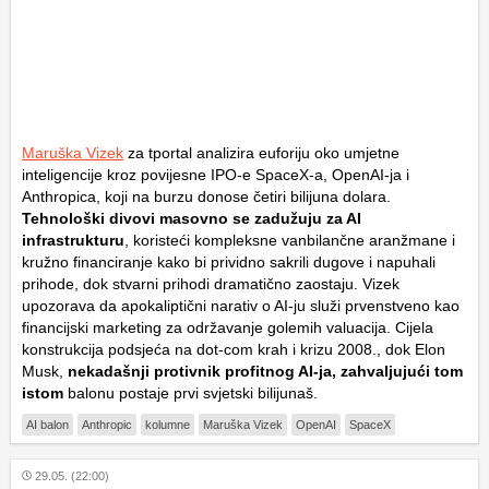
Maruška Vizek
za tportal analizira euforiju oko umjetne
inteligencije kroz povijesne IPO-e SpaceX-a, OpenAI-ja i
Anthropica, koji na burzu donose četiri bilijuna dolara.
Tehnološki divovi masovno se zadužuju za AI
infrastrukturu
, koristeći kompleksne vanbilančne aranžmane i
kružno financiranje kako bi prividno sakrili dugove i napuhali
prihode, dok stvarni prihodi dramatično zaostaju. Vizek
upozorava da apokaliptični narativ o AI-ju služi prvenstveno kao
financijski marketing za održavanje golemih valuacija. Cijela
konstrukcija podsjeća na dot-com krah i krizu 2008., dok Elon
Musk,
nekadašnji protivnik profitnog AI-ja, zahvaljujući tom
istom
balonu postaje prvi svjetski bilijunaš.
AI balon
Anthropic
kolumne
Maruška Vizek
OpenAI
SpaceX
29.05. (22:00)