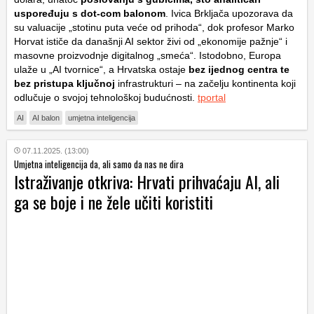
uspoređuju s dot-com balonom
. Ivica Brkljača upozorava da
su valuacije „stotinu puta veće od prihoda“, dok profesor Marko
Horvat ističe da današnji AI sektor živi od „ekonomije pažnje“ i
masovne proizvodnje digitalnog „smeća“. Istodobno, Europa
ulaže u „AI tvornice“, a Hrvatska ostaje
bez ijednog centra te
bez pristupa ključnoj
infrastrukturi – na začelju kontinenta koji
odlučuje o svojoj tehnološkoj budućnosti.
tportal
AI
AI balon
umjetna inteligencija
07.11.2025. (13:00)
Umjetna inteligencija da, ali samo da nas ne dira
Istraživanje otkriva: Hrvati prihvaćaju AI, ali
ga se boje i ne žele učiti koristiti