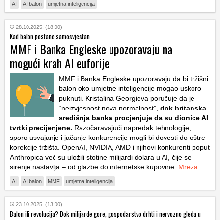
AI
AI balon
umjetna inteligencija
28.10.2025. (18:00)
Kad balon postane samosvjestan
MMF i Banka Engleske upozoravaju na
mogući krah AI euforije
MMF i Banka Engleske upozoravaju da bi tržišni
balon oko umjetne inteligencije mogao uskoro
puknuti. Kristalina Georgieva poručuje da je
“neizvjesnost nova normalnost”,
dok britanska
središnja banka procjenjuje da su dionice AI
tvrtki precijenjene.
Razočaravajući napredak tehnologije,
sporo usvajanje i jačanje konkurencije mogli bi dovesti do oštre
korekcije tržišta. OpenAI, NVIDIA, AMD i njihovi konkurenti poput
Anthropica već su uložili stotine milijardi dolara u AI, čije se
širenje nastavlja – od glazbe do internetske kupovine.
Mreža
AI
AI balon
MMF
umjetna inteligencija
23.10.2025. (13:00)
Balon ili revolucija? Dok milijarde gore, gospodarstvo drhti i nervozno gleda u