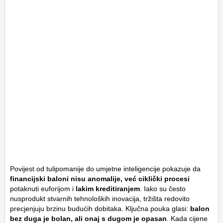
Povijest od tulipomanije do umjetne inteligencije pokazuje da
financijski baloni nisu anomalije, već ciklički procesi
potaknuti euforijom i
lakim kreditiranjem
. Iako su često
nusprodukt stvarnih tehnoloških inovacija, tržišta redovito
precjenjuju brzinu budućih dobitaka. Ključna pouka glasi:
balon
bez duga je bolan, ali onaj s dugom je opasan
. Kada cijene