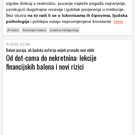
izgube doticaj s realnošću, pucanje najteže pogađa najranjivije,
uzrokujući dugotrajne recesije i gubitak povjerenja u institucije.
Bez obzira
na to radi li se o lukovicama ili čipovima, ljudska
psihologija
i pohlepa ostaju nepromijenjene konstante.
Ideje
AI balon
financijski baloni
umjetna inteligencija
10.03. (11:00)
Baloni pucaju, ali ljudska euforija uvijek pronađe novi oblik
Od dot-coma do nekretnina: lekcije
financijskih balona i novi rizici