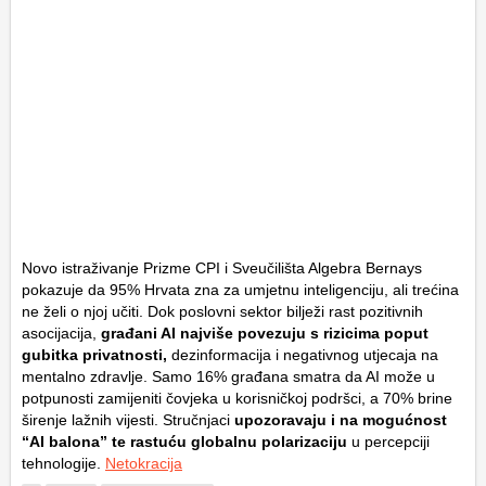
Novo istraživanje Prizme CPI i Sveučilišta Algebra Bernays
pokazuje da 95% Hrvata zna za umjetnu inteligenciju, ali trećina
ne želi o njoj učiti. Dok poslovni sektor bilježi rast pozitivnih
asocijacija,
građani AI najviše povezuju s rizicima poput
gubitka privatnosti,
dezinformacija i negativnog utjecaja na
mentalno zdravlje. Samo 16% građana smatra da AI može u
potpunosti zamijeniti čovjeka u korisničkoj podršci, a 70% brine
širenje lažnih vijesti. Stručnjaci
upozoravaju i na mogućnost
“AI balona” te rastuću globalnu polarizaciju
u percepciji
tehnologije.
Netokracija