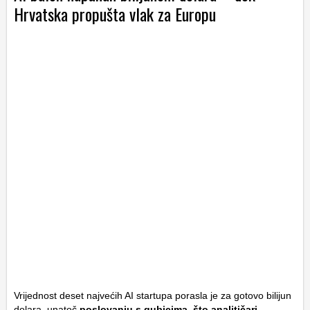
Hrvatska propušta vlak za Europu
Vrijednost deset najvećih AI startupa porasla je za gotovo bilijun
dolara, unatoč
poslovanju s gubicima, što analitičari