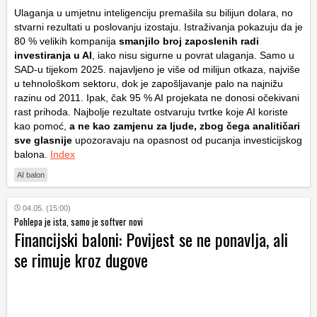
Ulaganja u umjetnu inteligenciju premašila su bilijun dolara, no
stvarni rezultati u poslovanju izostaju. Istraživanja pokazuju da je
80 % velikih kompanija
smanjilo broj zaposlenih radi
investiranja u AI
, iako nisu sigurne u povrat ulaganja. Samo u
SAD-u tijekom 2025. najavljeno je više od milijun otkaza, najviše
u tehnološkom sektoru, dok je zapošljavanje palo na najnižu
razinu od 2011. Ipak, čak 95 % AI projekata ne donosi očekivani
rast prihoda. Najbolje rezultate ostvaruju tvrtke koje AI koriste
kao pomoć,
a ne kao zamjenu za ljude, zbog čega analitičari
sve glasnije
upozoravaju na opasnost od pucanja investicijskog
balona.
Index
AI balon
04.05. (15:00)
Pohlepa je ista, samo je softver novi
Financijski baloni: Povijest se ne ponavlja, ali
se rimuje kroz dugove