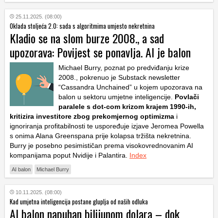
25.11.2025. (08:00)
Oklada stoljeća 2.0: sada s algoritmima umjesto nekretnina
Kladio se na slom burze 2008., a sad
upozorava: Povijest se ponavlja. AI je balon
Michael Burry, poznat po predviđanju krize
2008., pokrenuo je Substack newsletter
“Cassandra Unchained” u kojem upozorava na
balon u sektoru umjetne inteligencije.
Povlači
paralele s dot-com krizom krajem 1990-ih,
kritizira investitore zbog prekomjernog optimizma
i
ignoriranja profitabilnosti te uspoređuje izjave Jeromea Powella
s onima Alana Greenspana prije kolapsa tržišta nekretnina.
Burry je posebno pesimističan prema visokovrednovanim AI
kompanijama poput Nvidije i Palantira.
Index
AI balon
Michael Burry
10.11.2025. (08:00)
Kad umjetna inteligencija postane gluplja od naših odluka
AI balon napuhan bilijunom dolara – dok