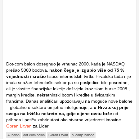
Dot-com balon dosegnuo je vrhunac 2000. kada je NASDAQ
prešao 5000 bodova,
nakon čega je izgubio više od 75 %
vrijednosti i srušio
tisuće internetskih tvrtki. Hrvatska tada nije
imala snažan tehnološki sektor pa su posljedice bile posredne,
ali je vlastite financijske lekcije doživjela kroz slom burze 2008.,
margin kredite, nekretninski boom i kredite u švicarskim
francima. Danas analitičari upozoravaju na moguće nove balone
– globalno u sektoru umjetne inteligencije, a
u Hrvatskoj prije
svega na tržištu nekretnina, gdje cijene rastu brže
od
prihoda i potiču zabrinutost oko stvarne vrijednosti imovine.
Goran Litvan
za Lider.
AI balon
dot-com balon
Goran Litvan
pucanje balona