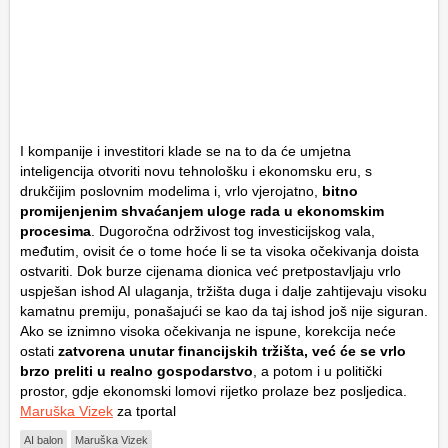
I kompanije i investitori klade se na to da će umjetna
inteligencija otvoriti novu tehnološku i ekonomsku eru, s
drukčijim poslovnim modelima i, vrlo vjerojatno,
bitno
promijenjenim shvaćanjem uloge rada u ekonomskim
procesima
. Dugoročna održivost tog investicijskog vala,
međutim, ovisit će o tome hoće li se ta visoka očekivanja doista
ostvariti. Dok burze cijenama dionica već pretpostavljaju vrlo
uspješan ishod AI ulaganja, tržišta duga i dalje zahtijevaju visoku
kamatnu premiju, ponašajući se kao da taj ishod još nije siguran.
Ako se iznimno visoka očekivanja ne ispune, korekcija neće
ostati
zatvorena unutar financijskih tržišta, već će se vrlo
brzo preliti u realno gospodarstvo
, a potom i u politički
prostor, gdje ekonomski lomovi rijetko prolaze bez posljedica.
Maruška Vizek
za tportal
AI balon
Maruška Vizek