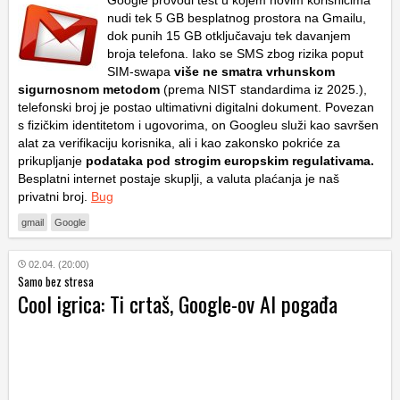
Google provodi test u kojem novim korisnicima
nudi tek 5 GB besplatnog prostora na Gmailu,
dok punih 15 GB otključavaju tek davanjem
broja telefona. Iako se SMS zbog rizika poput
SIM-swapa
više ne smatra vrhunskom
sigurnosnom metodom
(prema NIST standardima iz 2025.),
telefonski broj je postao ultimativni digitalni dokument. Povezan
s fizičkim identitetom i ugovorima, on Googleu služi kao savršen
alat za verifikaciju korisnika, ali i kao zakonsko pokriće za
prikupljanje
podataka pod strogim europskim
regulativama.
Besplatni internet postaje skuplji, a valuta plaćanja je naš
privatni broj.
Bug
gmail
Google
02.04. (20:00)
Samo bez stresa
Cool igrica: Ti crtaš, Google-ov AI pogađa