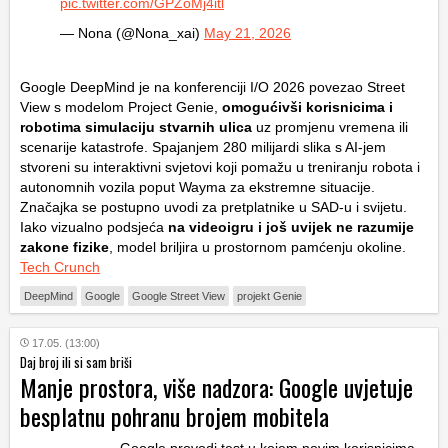
pic.twitter.com/GPZoMj4itl
— Nona (@Nona_xai)
May 21, 2026
Google DeepMind je na konferenciji I/O 2026 povezao Street
View s modelom Project Genie,
omogućivši korisnicima i
robotima simulaciju stvarnih ulica
uz promjenu vremena ili
scenarije katastrofe. Spajanjem 280 milijardi slika s AI-jem
stvoreni su interaktivni svjetovi koji pomažu u treniranju robota i
autonomnih vozila poput Wayma za ekstremne situacije.
Značajka se postupno uvodi za pretplatnike u SAD-u i svijetu.
Iako vizualno podsjeća
na videoigru i još uvijek ne razumije
zakone fizike
, model briljira u prostornom pamćenju okoline.
Tech Crunch
DeepMind
Google
Google Street View
projekt Genie
17.05. (13:00)
Daj broj ili si sam briši
Manje prostora, više nadzora: Google uvjetuje
besplatnu pohranu brojem mobitela