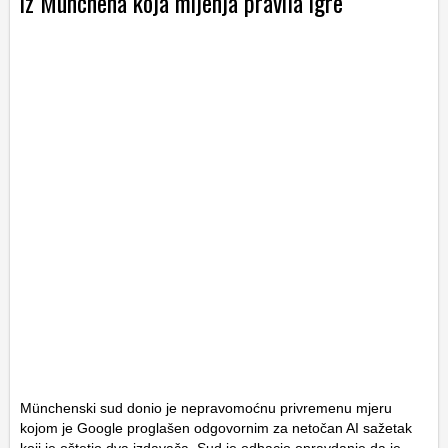
iz Münchena koja mijenja pravila igre
Münchenski sud donio je nepravomoćnu privremenu mjeru
kojom je Google proglašen odgovornim za netočan AI sažetak