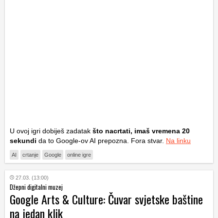
U ovoj igri dobiješ zadatak
što nacrtati, imaš vremena 20
sekundi
da to Google-ov AI prepozna. Fora stvar.
Na linku
AI
crtanje
Google
online igre
27.03. (13:00)
Džepni digitalni muzej
Google Arts & Culture: Čuvar svjetske baštine
na jedan klik