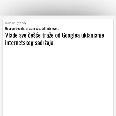
KATEGORIJE
06.03. (07:00)
Gospon Google, prosim vas, dilitajte ovo...
Vlade sve češće traže od Googlea uklanjanje
HRVATSKI
internetskog sadržaja
WEB