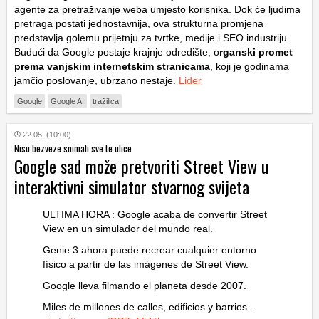
agente za pretraživanje weba umjesto korisnika. Dok će ljudima
pretraga postati jednostavnija, ova strukturna promjena
predstavlja golemu prijetnju za tvrtke, medije i SEO industriju.
Budući da Google postaje krajnje odredište, o
rganski promet
prema vanjskim internetskim stranicama
, koji je godinama
jamčio poslovanje, ubrzano nestaje.
Lider
Google
Google AI
tražilica
22.05. (10:00)
Nisu bezveze snimali sve te ulice
Google sad može pretvoriti Street View u
interaktivni simulator stvarnog svijeta
ULTIMA HORA : Google acaba de convertir Street
View en un simulador del mundo real.
Genie 3 ahora puede recrear cualquier entorno
físico a partir de las imágenes de Street View.
Google lleva filmando el planeta desde 2007.
Miles de millones de calles, edificios y barrios…