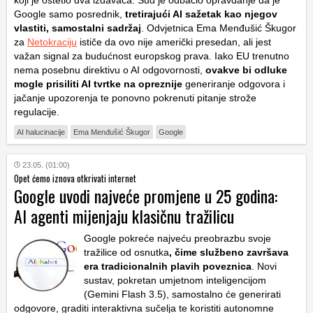
koji je oštetio dva izdavača. Sud je odbacio opravdanje da je
Google samo posrednik,
tretirajući AI sažetak kao njegov
vlastiti, samostalni sadržaj
. Odvjetnica Ema Menđušić Škugor
za
Netokraciju
ističe da ovo nije američki presedan, ali jest
važan signal za budućnost europskog prava. Iako EU trenutno
nema posebnu direktivu o AI odgovornosti,
ovakve bi odluke
mogle prisiliti AI tvrtke na opreznije
generiranje odgovora i
jačanje upozorenja te ponovno pokrenuti pitanje strože
regulacije.
AI halucinacije
Ema Menđušić Škugor
Google
23.05. (01:00)
Opet ćemo iznova otkrivati internet
Google uvodi najveće promjene u 25 godina:
AI agenti mijenjaju klasičnu tražilicu
Google pokreće najveću preobrazbu svoje
tražilice od osnutka
, čime službeno završava
era tradicionalnih plavih poveznica
. Novi
sustav, pokretan umjetnom inteligencijom
(Gemini Flash 3.5), samostalno će generirati
odgovore, graditi interaktivna sučelja te koristiti autonomne