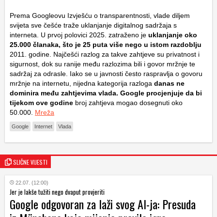
Prema Googleovu Izvješću o transparentnosti, vlade diljem
svijeta sve češće traže uklanjanje digitalnog sadržaja s
interneta. U prvoj polovici 2025. zatraženo je
uklanjanje oko
25.000 članaka, što je 25 puta više nego u istom razdoblju
2011. godine. Najčešći razlog za takve zahtjeve su privatnost i
sigurnost, dok su ranije među razlozima bili i govor mržnje te
sadržaj za odrasle. Iako se u javnosti često raspravlja o govoru
mržnje na internetu, nijedna kategorija razloga
danas ne
dominira među zahtjevima vlada. Google procjenjuje da bi
tijekom ove godine
broj zahtjeva mogao dosegnuti oko
50.000.
Mreža
Google
Internet
Vlada
SLIČNE VIJESTI
22.07. (12:00)
Jer je lakše tužiti nego dvaput provjeriti
Google odgovoran za laži svog AI-ja: Presuda