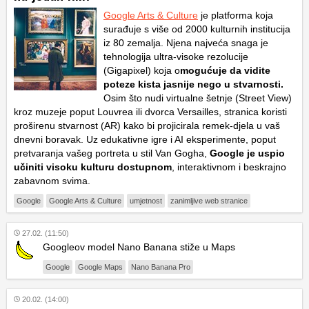
Google Arts & Culture
je platforma koja
surađuje s više od 2000 kulturnih institucija
iz 80 zemalja. Njena najveća snaga je
tehnologija ultra-visoke rezolucije
(Gigapixel) koja o
mogućuje da vidite
poteze kista jasnije nego u stvarnosti.
Osim što nudi virtualne šetnje (Street View)
kroz muzeje poput Louvrea ili dvorca Versailles, stranica koristi
proširenu stvarnost (AR) kako bi projicirala remek-djela u vaš
dnevni boravak. Uz edukativne igre i AI eksperimente, poput
pretvaranja vašeg portreta u stil Van Gogha,
Google je uspio
učiniti visoku kulturu dostupnom
, interaktivnom i beskrajno
zabavnom svima.
Google
Google Arts & Culture
umjetnost
zanimljive web stranice
27.02. (11:50)
Googleov model Nano Banana stiže u Maps
Google
Google Maps
Nano Banana Pro
20.02. (14:00)