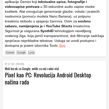
aplikacije Gemini koji
tekstualne opise, fotografije i
videozapise pretvara
u 30-sekundne audio zapise visoke
kvalitete. Alat omogućuje generiranje glazbe, vokala i pratećih
naslovnica (pomoću modela Nano Banana), uz potpunu
kreativnu slobodu u spajanju žanrova. Osim za
osobnu
zabavu, namijenjena je i YouTube Shorts
kreatorima.
Sigurnost je osigurana
SynthID
tehnologijom nevidljivog
vodenog žiga, koja jamči transparentnost, dok filtriranje sadržaja
sprječava neprikladne tekstove. Usluga se uvodi postupno i
dostupna je putem izbornika
Tools
.
Bug
Gemini
Google
Lyria
17.02. (00:00)
Mali korak za Google, veliki za vaš radni stol
Pixel kao PC: Revolucija Android Desktop
načina rada