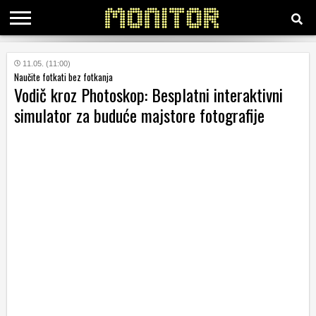
KATEGORIJE
11.05. (11:00)
Naučite fotkati bez fotkanja
Vodič kroz Photoskop: Besplatni interaktivni
HRVATSKI
simulator za buduće majstore fotografije
WEB