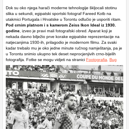
Dok su oko njega harači moderne tehnologije škljocali stotinu
slika u sekundi, egipatski sportski fotograf Fareed Kotb na
utakmici Portugala i Hrvatske u Torontu odlučio je usporiti ritam.
Pod crnim platnom i s kamerom
Zeiss Ikon Ideal
iz 1930.
godine
, izveo je pravi mali fotografski obred. Aparat koji je
nekada davno bilježio prve korake egipatske reprezentacije na
natjecanjima 1930-ih, prilagodio je modernom filmu. Za svaki
kadar trebalo mu je oko jedne minute ručnog namještanja, pa je
u Torontu snimio ukupno tek deset neprocjenjivih crno-bijelih
fotografija. Fotke se mogu vidjeti na stranici
Footografia
.
Bug