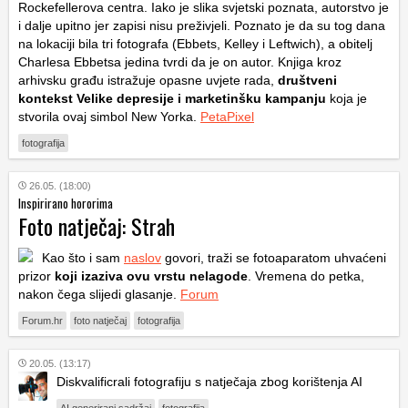
Rockefellerova centra. Iako je slika svjetski poznata, autorstvo je
i dalje upitno jer zapisi nisu preživjeli. Poznato je da su tog dana
na lokaciji bila tri fotografa (Ebbets, Kelley i Leftwich), a obitelj
Charlesa Ebbetsa jedina tvrdi da je on autor. Knjiga kroz
arhivsku građu istražuje opasne uvjete rada,
društveni
kontekst Velike depresije i marketinšku kampanju
koja je
stvorila ovaj simbol New Yorka.
PetaPixel
fotografija
26.05. (18:00)
Inspirirano hororima
Foto natječaj: Strah
Kao što i sam
naslov
govori, traži se fotoaparatom uhvaćeni
prizor
koji izaziva ovu vrstu nelagode
. Vremena do petka,
nakon čega slijedi glasanje.
Forum
Forum.hr
foto natječaj
fotografija
20.05. (13:17)
Diskvalificrali fotografiju s natječaja zbog korištenja AI
AI generirani sadržaj
fotografija