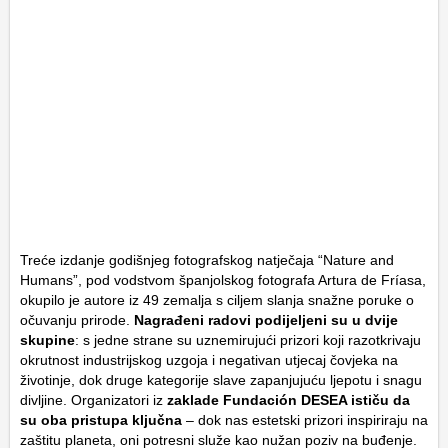
Treće izdanje godišnjeg fotografskog natječaja “Nature and
Humans”, pod vodstvom španjolskog fotografa Artura de Fríasa,
okupilo je autore iz 49 zemalja s ciljem slanja snažne poruke o
očuvanju prirode.
Nagrađeni radovi podijeljeni su u dvije
skupine
: s jedne strane su uznemirujući prizori koji razotkrivaju
okrutnost industrijskog uzgoja i negativan utjecaj čovjeka na
životinje, dok druge kategorije slave zapanjujuću ljepotu i snagu
divljine. Organizatori iz
zaklade Fundación DESEA ističu da
su oba pristupa ključna
– dok nas estetski prizori inspiriraju na
zaštitu planeta, oni potresni služe kao nužan poziv na buđenje.