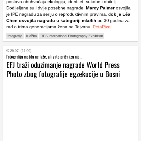
postava obuhvaćaju ekologiju, identitet, sukobe i obitelj.
Dodijeljene su i dvije posebne nagrade:
Marcy Palmer
osvojila
je IPE nagradu za seriju o reproduktivnim pravima, d
ok je Léa
Chen osvojila nagradu u kategoriji mlađih
od 30 godina za
rad o trima generacijama žena na Tajvanu.
PetaPixel
fotografija
izložba
RPS International Photography Exhibition
29.07. (11:00)
Fotografija možda ne laže, ali zato priča iza nje...
EFJ traži oduzimanje nagrade World Press
Photo zbog fotografije egzekucije u Bosni