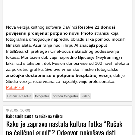
Nova verzija kultnog softvera DaVinci Resolve 21
donosi
povijesnu promjenu: potpuno novu Photo
stranicu koja
fotografima omogućuje naprednu obradu slika pomoću moćnih
filmskih alata. Ažuriranje nudi i hrpu AI značajki poput
IntelliSearch pretrage i CineFocus naknadnog podešavanja
fokusa. Montažeri dobivaju napredno ključanje (keyframing) i
lakši rad s tekstom, dok Fusion donosi više od 100 novih efekata
za pokretnu grafiku. Sve ove vrhunske filmske i fotografske
značajke dostupne su u potpuno besplatnoj verziji
, dok je
Studio verzija rezervirana za najzahtjevnije profesionalce.
PetaPixel
DaVinci Resolve
fotografija
obrada fotografija
video
28.05. (00:00)
Najopasnija pauza za ručak na svijetu
Kako je zapravo nastala kultna fotka “Ručak
na čeličnoj gredi”? Odgovor pokušava dati