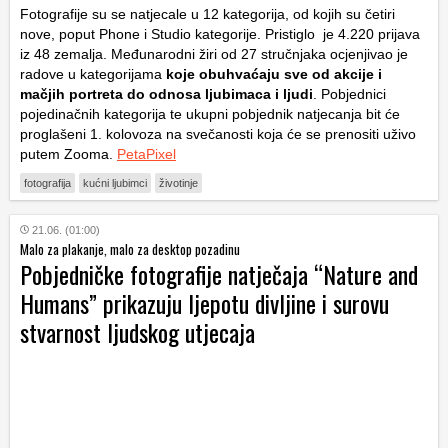
Fotografije su se natjecale u 12 kategorija, od kojih su četiri
nove, poput
Phone
i
Studio
kategorije. Pristiglo je 4.220 prijava
iz 48 zemalja. Međunarodni žiri od 27 stručnjaka ocjenjivao je
radove u kategorijama
koje obuhvaćaju sve od akcije i
mačjih portreta do odnosa ljubimaca i ljudi
. Pobjednici
pojedinačnih kategorija te ukupni pobjednik natjecanja bit će
proglašeni 1. kolovoza na svečanosti koja će se prenositi uživo
putem Zooma.
PetaPixel
fotografija
kućni ljubimci
životinje
21.06. (01:00)
Malo za plakanje, malo za desktop pozadinu
Pobjedničke fotografije natječaja “Nature and
Humans” prikazuju ljepotu divljine i surovu
stvarnost ljudskog utjecaja