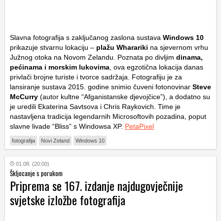
Slavna fotografija s zaključanog zaslona sustava
Windows 10
prikazuje stvarnu lokaciju –
plažu Wharariki
na sjevernom vrhu
Južnog otoka na Novom Zelandu. Poznata po divljim
dinama,
pećinama i morskim lukovima
, ova egzotična lokacija danas
privlači brojne turiste i tvorce sadržaja. Fotografiju je za
lansiranje sustava 2015. godine snimio čuveni fotonovinar
Steve
McCurry
(autor kultne “Afganistanske djevojčice”), a dodatno su
je uredili Ekaterina Savtsova i Chris Raykovich. Time je
nastavljena tradicija legendarnih Microsoftovih pozadina, poput
slavne livade “Bliss” s Windowsa XP.
PetaPixel
fotografija
Novi Zeland
Windows 10
01.08. (20:00)
Škljocanje s porukom
Priprema se 167. izdanje najdugovječnije
svjetske izložbe fotografija