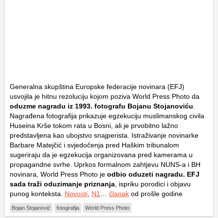
Generalna skupština Europske federacije novinara (EFJ)
usvojila je hitnu rezoluciju kojom poziva
World Press Photo
da
oduzme nagradu iz 1993. fotografu Bojanu Stojanoviću
.
Nagrađena fotografija prikazuje egzekuciju muslimanskog civila
Huseina Krše tokom rata u Bosni, ali je prvobitno lažno
predstavljena kao ubojstvo snajperista. Istraživanje novinarke
Barbare Matejčić i svjedočenja pred Haškim tribunalom
sugeriraju da je egzekucija organizovana pred kamerama u
propagandne svrhe. Uprkos formalnom zahtjevu NUNS-a i BH
novinara,
World Press Photo
je
odbio oduzeti nagradu. EFJ
sada traži oduzimanje priznanja
, ispriku porodici i objavu
punog konteksta.
Novosti
,
N1
…
članak
od prošle godine
Bojan Stojanović
fotografija
World Press Photo