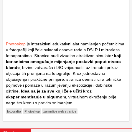
Photoskop
je interaktivni edukativni alat namijenjen početnicima
u fotografiji koji žele svladati osnove rada s DSLR i mirrorless
fotoaparatima. Stranica nudi vizualno atraktivan simulato
r koji
korisnicima omogućuje mijenjanje postavki poput otvora
blende
, brzine zatvarača i ISO vrijednosti, uz trenutni prikaz
utjecaja tih promjena na fotografiju. Kroz jednostavna
objašnjenja i praktične primjere, stranica demistificira tehničke
pojmove i pomaže u razumijevanju ekspozicije i dubinske
oštrine.
Idealna je za sve koji žele učiti kroz
eksperimentiranje u sigurnom
, virtualnom okruženju prije
nego što krenu s pravim snimanjem.
fotografija
Photoskop
zanimljive web stranice