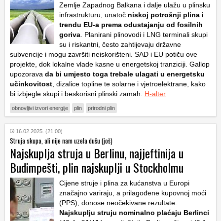
Zemlje Zapadnog Balkana i dalje ulažu u plinsku
infrastrukturu, unatoč
niskoj potrošnji plina i
trendu EU-a prema odustajanju od fosilnih
goriva
. Planirani plinovodi i LNG terminali skupi
su i riskantni, često zahtijevaju državne
subvencije i mogu završiti neiskorišteni. SAD i EU potiču ove
projekte, dok lokalne vlade kasne u energetskoj tranziciji. Gallop
upozorava
da bi umjesto toga trebale ulagati u energetsku
učinkovitost
, dizalice topline te solarne i vjetroelektrane, kako
bi izbjegle skupi i beskorisni plinski zamah.
H-alter
obnovljivi izvori energije
plin
prirodni plin
16.02.2025. (21:00)
Struja skupa, ali nije nam uzela dušu (još)
Najskuplja struja u Berlinu, najjeftinija u
Budimpešti, plin najskuplji u Stockholmu
Cijene struje i plina za kućanstva u Europi
značajno variraju, a prilagođene kupovnoj moći
(PPS), donose neočekivane rezultate.
Najskuplju struju nominalno plaćaju Berlinci