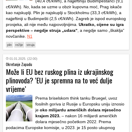
(40,4 c€/kWh), a najjeftiniju Budimpeštanci (9,1
c€/kWh). No, kada se uzme u obzir kupovna moć, Prag iskače
kao najskuplji. Plin je najskuplji u Stockholmu (33,3 c€/kWh), a
najjeftiniji u Budimpešti (2,5 c€/kWh). Zagreb je ispod europskog
prosjeka, ali nije među najpovoljnijima.
Ukratko, cijene su igra
perspektive – negdje struja „udara“
, a negdje samo „škaklja“
novčanike.
N1
plin
režije
struja
01.01.2025. (22:00)
Okretanje Zapadu
Može li EU bez ruskog plina iz ukrajinskog
plinovoda? ‘EU je spremna na to već dulje
vrijeme’
Prema briselskom think tanku Bruegel, uvoz
fosilnih goriva iz Rusije u Europsku uniju iznosio
je
oko milijardu američkih dolara mjesečno
krajem 2023.
– nakon 16 milijardi američkih
dolara mjesečno početkom 2022. Prema
podacima Europske komisije, u 2023. je 15 posto ukupnog