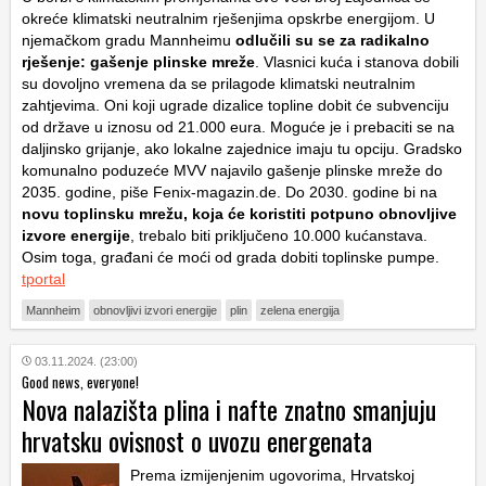
okreće klimatski neutralnim rješenjima opskrbe energijom. U
njemačkom gradu Mannheimu
odlučili su se za radikalno
rješenje: gašenje plinske mreže
. Vlasnici kuća i stanova dobili
su dovoljno vremena da se prilagode klimatski neutralnim
zahtjevima. Oni koji ugrade dizalice topline dobit će subvenciju
od države u iznosu od 21.000 eura. Moguće je i prebaciti se na
daljinsko grijanje, ako lokalne zajednice imaju tu opciju. Gradsko
komunalno poduzeće MVV najavilo gašenje plinske mreže do
2035. godine, piše Fenix-magazin.de. Do 2030. godine bi na
novu toplinsku mrežu, koja će koristiti potpuno obnovljive
izvore energije
, trebalo biti priključeno 10.000 kućanstava.
Osim toga, građani će moći od grada dobiti toplinske pumpe.
tportal
Mannheim
obnovljivi izvori energije
plin
zelena energija
03.11.2024. (23:00)
Good news, everyone!
Nova nalazišta plina i nafte znatno smanjuju
hrvatsku ovisnost o uvozu energenata
Prema izmijenjenim ugovorima, Hrvatskoj