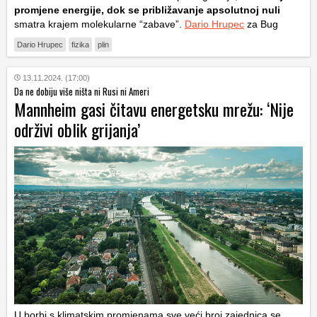
promjene energije, dok se približavanje apsolutnoj nuli
smatra krajem molekularne “zabave”.
Dario Hrupec
za Bug
Dario Hrupec
fizika
plin
13.11.2024. (17:00)
Da ne dobiju više ništa ni Rusi ni Ameri
Mannheim gasi čitavu energetsku mrežu: ‘Nije
održivi oblik grijanja’
U borbi s klimatskim promjenama sve veći broj zajednica se