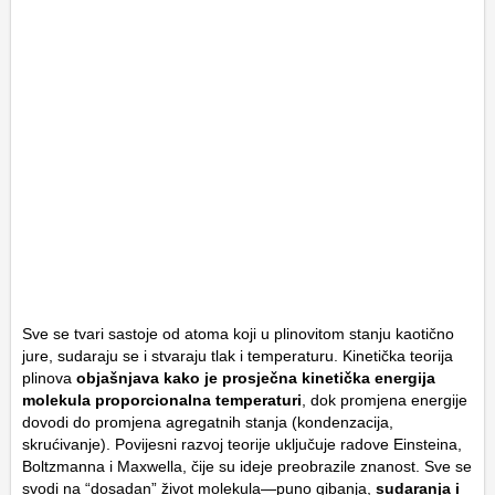
Sve se tvari sastoje od atoma koji u plinovitom stanju kaotično
jure, sudaraju se i stvaraju tlak i temperaturu. Kinetička teorija
plinova
objašnjava kako je prosječna kinetička energija
molekula proporcionalna temperaturi
, dok promjena energije
dovodi do promjena agregatnih stanja (kondenzacija,
skrućivanje). Povijesni razvoj teorije uključuje radove Einsteina,
Boltzmanna i Maxwella, čije su ideje preobrazile znanost. Sve se
svodi na “dosadan” život molekula—puno gibanja,
sudaranja i