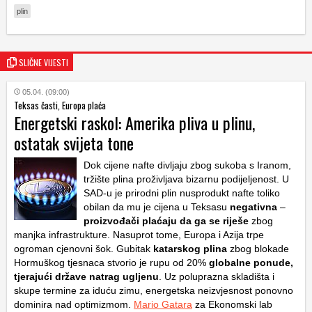
plin
SLIČNE VIJESTI
05.04. (09:00)
Teksas časti, Europa plaća
Energetski raskol: Amerika pliva u plinu,
ostatak svijeta tone
Dok cijene nafte divljaju zbog sukoba s Iranom,
tržište plina proživljava bizarnu podijeljenost. U
SAD-u je prirodni plin nusprodukt nafte toliko
obilan da mu je cijena u Teksasu
negativna
–
proizvođači plaćaju da ga se riješe
zbog
manjka infrastrukture. Nasuprot tome, Europa i Azija trpe
ogroman cjenovni šok. Gubitak
katarskog plina
zbog blokade
Hormuškog tjesnaca stvorio je rupu od 20%
globalne ponude,
tjerajući države natrag ugljenu
. Uz poluprazna skladišta i
skupe termine za iduću zimu, energetska neizvjesnost ponovno
dominira nad optimizmom.
Mario Gatara
za Ekonomski lab