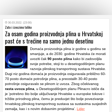
KATEGORIJE
30.03.2022. (23:00)
Zato i izvozimo toliko
Za osam godina proizvodnja plina u Hrvatskoj
HRVATSKI
past će s trećine na samo jednu desetinu
WEB
Domaća proizvodnja plina iz godine u godinu se
smanjuje, a do 2030. godine Hrvatska će morati
uvoziti čak
90 posto plina
kako bi zadovoljila
svoje potrebe, stoji to u desetogodišnjem planu
razvoja plinskog transportnog sustava Hrvatske.
Dugi niz godina domaća je proizvodnja osiguravala približno 60-
70 posto domaće potrošnje plina, a preostalih 30-40 posto
potrošnje osiguravalo se plinom iz uvoza. Zbog očekivanog
rasta uvoza plina
, u Desetogodišnjem planu Plinacro ističe da
je ‘potrebno što bolje uključivanje Hrvatske u europske tokove i
tržište prirodnog plina, čemu je preduvjet što bolje povezivanje
hrvatskog plinskog transportnog sustava sa sustavima susjednih
zemalja, kao i s novim dobavnim projektima’.
Lider