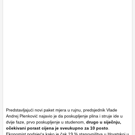
Predstavljajući novi paket mjera u rujnu, predsjednik Vlade
Andrej Plenković najavio je da poskupljenje plina i struje ide u
dvije faze, prvo poskupljenje u studenom,
drugo u siječnju,
očekivani porast cijena je sveukupno za 10 posto
.
Ekonomist podsjeća kako je čak 19 % stanovništva u Hrvatskoj u