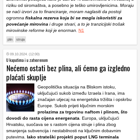
riziku od siromaštva, a posebno je teško umirovljenicima.
Moraju
se naći izvori za to financiranje, moram naglasiti da postoji
ogromna
fiskalna rezerva koja bi se mogla iskoristiti za
povećanje mirovina
i druge stvari, a to je tranzicijski trošak
mirovinske reforme koji je enorman.
N1
plin
struja
09.10.2024. (12:00)
U kaputima i u zatvorenom
Nećemo ostati bez plina, ali ćemo ga izgledno
plaćati skuplje
Geopolitička situacija na Bliskom istoku,
uključujući sukob između Izraela i Irana, ima
značajan utjecaj na energetska tržišta i opskrbu
Europe. Sukob prijeti ključnim morskim
prolazima za trgovinu naftom i plinom, što
dovodi do rasta cijena energenata
. Europa, uključujući
Hrvatsku, suočava se s rastom cijena struje i plina zbog
smanjenja subvencija i nestabilnosti na ključnim dobavnim
putevima.
Iako strateški projekti poput LNG terminala