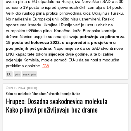
uvoza plina u EU otpadalo na Rusiju, iza Norveške i SAD-a s 30
odnosno 19 posto te ispred sjevernoafričkih zemalja s 14 posto.
Velik dio ruskog plina prolazi plinovodima kroz Ukrajinu i Tursku.
No nadležni u Europskoj uniji očito nisu uznemireni. Raskid
sporazuma između Ukrajine i Rusije već je uzet u obzir na
europskim tržištima plina. Konačno, kaže Europska komisija,
države članice uspjele su smanjiti svoju
potražnju za plinom za
18 posto od kolovoza 2022. u usporedbi s prosjekom u
posljednjih pet godina
. Napominje se da će SAD stvoriti nove
LNG kapacitete tokom slijedeće dvije godine, a te bi zalihe,
ocjenjuje Komisija, mogle pomoći EU-u da se nosi s mogućim
prekidima opskrbe.
DW
EU
plin
ruski plin
09.12.2024. (00:00)
Kako su molekule "dosadom" stvorile temelje fizike
Hrupec: Dosadna svakodnevica molekula –
Kako plinovi preživljavaju bez drame