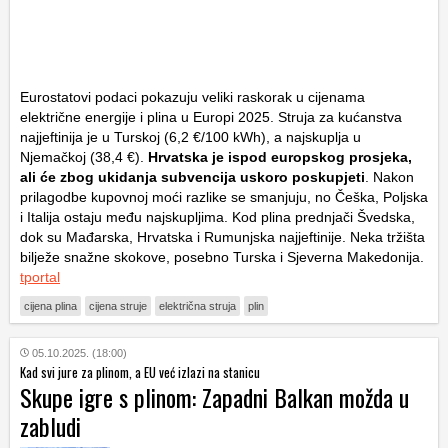
Eurostatovi podaci pokazuju veliki raskorak u cijenama
električne energije i plina u Europi 2025. Struja za kućanstva
najjeftinija je u Turskoj (6,2 €/100 kWh), a najskuplja u
Njemačkoj (38,4 €).
Hrvatska je ispod europskog prosjeka,
ali će zbog ukidanja subvencija uskoro poskupjeti
. Nakon
prilagodbe kupovnoj moći razlike se smanjuju, no Češka, Poljska
i Italija ostaju među najskupljima. Kod plina prednjači Švedska,
dok su Mađarska, Hrvatska i Rumunjska najjeftinije. Neka tržišta
bilježe snažne skokove, posebno Turska i Sjeverna Makedonija.
tportal
cijena plina
cijena struje
električna struja
plin
05.10.2025. (18:00)
Kad svi jure za plinom, a EU već izlazi na stanicu
Skupe igre s plinom: Zapadni Balkan možda u
zabludi