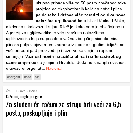
ukupno pripada više od 50 posto novčanog toka
projekta od eksploatiranih količina nafte i plina
pa će tako i država više zaraditi od dva nova
nalazišta ugljikovodika
u blizini Kutine i Siska,
otkrivena u kolovozu i rujnu. Riječ je, kako nam je objašnjeno u
Agenciji za ugljikovodike, o vrlo izdašnim nalazištima
ugljikovodika koja su posebno važna zbog činjenice da Inina
plinska polja u sjevernom Jadranu iz godine u godinu bilježe se
veći prirodni pad proizvodnje i rezerve se u njima rapidno
smanjuju.
Važnost novih nalazišta plina i nafte raste zbog
same činjenice
da je njima Hrvatska dodatno smanjila ovisnost
o uvozu energenata.
Nacional
energenti
nafta
plin
01.11.2024. (16:00)
Kažu oni, moglo je i gore
Za studeni će računi za struju biti veći za 6,5
posto, poskupljuje i plin