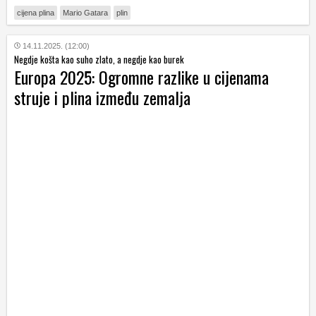
cijena plina
Mario Gatara
plin
14.11.2025. (12:00)
Negdje košta kao suho zlato, a negdje kao burek
Europa 2025: Ogromne razlike u cijenama
struje i plina između zemalja