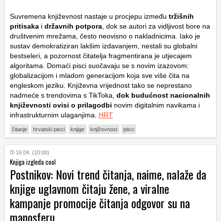
Suvremena književnost nastaje u procjepu između
tržišnih
pritisaka
i
državnih potpora
, dok se autori za vidljivost bore na
društvenim mrežama, često neovisno o nakladnicima. Iako je
sustav demokratiziran lakšim izdavanjem, nestali su globalni
bestseleri, a pozornost čitatelja fragmentirana je utjecajem
algoritama. Domaći pisci suočavaju se s novim izazovom:
globalizacijom i mladom generacijom koja sve više čita na
engleskom jeziku. Književna vrijednost tako se neprestano
nadmeće s trendovima s TikToka,
dok budućnost nacionalnih
književnosti ovisi o prilagodbi
novim digitalnim navikama i
infrastrukturnim ulaganjima.
HRT
čitanje
hrvatski pisci
knjige
književnost
pisci
16.04. (10:00)
Knjiga izgleda cool
Postnikov: Novi trend čitanja, naime, nalaže da
knjige uglavnom čitaju žene, a viralne
kampanje promocije čitanja odgovor su na
manosferu