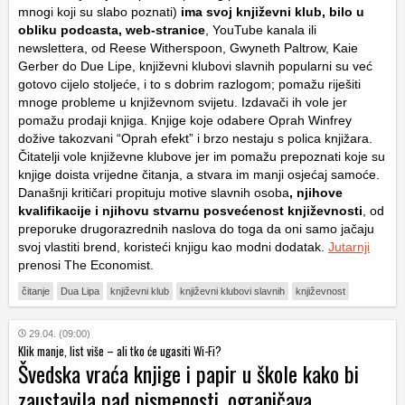
mnogi koji su slabo poznati)
ima svoj književni klub, bilo u
obliku podcasta, web-stranice
, YouTube kanala ili
newslettera, od Reese Witherspoon, Gwyneth Paltrow, Kaie
Gerber do Due Lipe, književni klubovi slavnih popularni su već
gotovo cijelo stoljeće, i to s dobrim razlogom; pomažu riješiti
mnoge probleme u književnom svijetu. Izdavači ih vole jer
pomažu prodaji knjiga. Knjige koje odabere Oprah Winfrey
dožive takozvani “Oprah efekt” i brzo nestaju s polica knjižara.
Čitatelji vole književne klubove jer im pomažu prepoznati koje su
knjige doista vrijedne čitanja, a stvara im manji osjećaj samoće.
Današnji kritičari propituju motive slavnih osoba
, njihove
kvalifikacije i njihovu stvarnu posvećenost književnosti
, od
preporuke drugorazrednih naslova do toga da oni samo jačaju
svoj vlastiti brend, koristeći knjigu kao modni dodatak.
Jutarnji
prenosi The Economist.
čitanje
Dua Lipa
književni klub
književni klubovi slavnih
književnost
29.04. (09:00)
Klik manje, list više – ali tko će ugasiti Wi-Fi?
Švedska vraća knjige i papir u škole kako bi
zaustavila pad pismenosti, ograničava