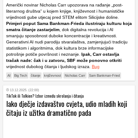
Američki novinar Nicholas Carr upozorava na rađanje „post-
literarnog društva“ u kojem knjige, književnost i humanističke
vrijednosti gube utjecaj pred STEM elitom Silicijske doline.
Primjeri poput Sama Bankman-Frieda ilustriraju kulturu koja
smatra čitanje zastarjelim
, dok digitalna revolucija i AI
smanjuju sposobnost duboke koncentracije i kreativnosti.
Generativni AI nudi parodiju stvaralaštva, zamjenjujući tradiciju
statistikom i algoritmima, dok kultura brze informacijske
potrošnje potiče površnost i neznanje.
Ipak, Carr ostavlja
tračak nade: čak i u zatvoru, SBF može ponovno otkriti
vrijednost dubokog čitanja i ljudskog izraza.
Bug
AI
Big Tech
čitanje
književnost
Nicholas Carr
Sam Bankman-Fried
13.12.2025. (22:00)
TikTok ili Tolkien? Izbor između skrolanja i čitanja
Iako dječje izdavaštvo cvjeta, udio mladih koji
čitaju iz užitka dramatično pada