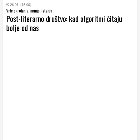
26.01. (15:00)
Više skrolanja, manje listanja
Post-literarno društvo: kad algoritmi čitaju
bolje od nas