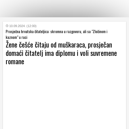
KATEGORIJE
10.09.2024. (12:00)
Prosječna hrvatska čitateljica: skromna u razgovoru, ali sa "Zločinom i
kaznom" u ruci
Žene češće čitaju od muškaraca, prosječan
HRVATSKI
WEB
domaći čitatelj ima diplomu i voli suvremene
romane