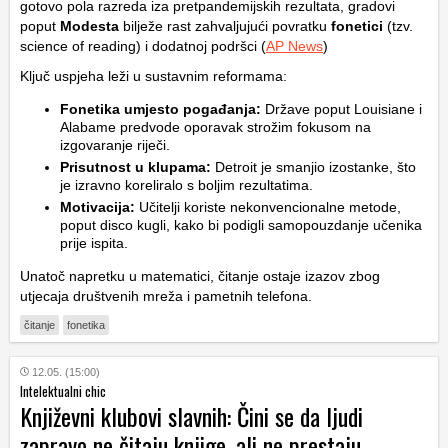
gotovo pola razreda iza pretpandemijskih rezultata, gradovi
poput
Modesta
bilježe rast zahvaljujući povratku
fonetici
(tzv.
science of reading
) i dodatnoj podršci (
AP News
)
Ključ uspjeha leži u sustavnim reformama:
Fonetika umjesto pogađanja:
Države poput Louisiane i
Alabame predvode oporavak strožim fokusom na
izgovaranje riječi.
Prisutnost u klupama:
Detroit je smanjio izostanke, što
je izravno koreliralo s boljim rezultatima.
Motivacija:
Učitelji koriste nekonvencionalne metode,
poput disco kugli, kako bi podigli samopouzdanje učenika
prije ispita.
Unatoč napretku u matematici, čitanje ostaje izazov zbog
utjecaja društvenih mreža i pametnih telefona.
čitanje
fonetika
12.05. (15:00)
Intelektualni chic
Književni klubovi slavnih: Čini se da ljudi
zapravo ne čitaju knjige, ali ne prestaju