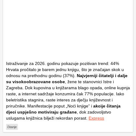
Istraživanje za 2026. godinu pokazuje pozitivan trend: 44%
Hrvata pročitalo je barem jednu knjigu, što je značajan skok u
odnosu na prethodnu godinu (37%).
Najvjerniji čitatelji i dalje
su visokoobrazovane osobe
, žene te stanovnici Istre i
Zagreba. Dok kupovina u knjižarama blago opada, online kupnja
raste, a internet sadržaje konzumira čak 77% populacije. Iako
beletristika stagnira, raste interes za dječju književnost i
priručnike. Manifestacije poput „Noći knjige“ i
akcije čitanja
djeci uspješno motiviraju građane
, dok zadovoljstvo
uslugama knjižnica bilježi rekordan porast.
Express
čitanje