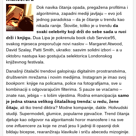
Dok navika čitanja opada, pregažena profitima i
algoritmima, zapadni mediji javljaju – evo još
jednog paradoksa – da je čitanje u trendu kao
nikada ranije. Štoviše, toliko je u trendu
da
svaki celebrity koji drži do sebe sada u ruci
drži i knjigu.
Dua Lipa je pokrenula book club Service95,
svakog mjeseca preporučuje novi naslov – Margaret Atwood,
David Szalay, Patti Smith, ukratko: sasvim solidni izbori – a u
oktobru nastupa kao gostujuća selektorica Londonskog
književnog festivala.
Današnji čitalački trendovi galopiraju digitalnim prostranstvima,
društvenim mrežama i novim medijima. Instagram je imao svoj
bookporn
: knjige na policama, police na fotografijama, sve u
kombinaciji s odgovarajućim filterima. S pauze se vraćamo –
znate nas, jebiga – s lošim vijestima. Rodna emancipacija
samo
je jedna strana velikog čitalačkog trenda: u redu, žene
čitaju
, ali tko trend diktira? Modne kompanije, dakle. Holivudski
studiji. Supermodeli, glumice, popularne pjevačice. Trend čitanja
djeluje kao odgovor na algoritamski horor manosfere i na sve
one
influencere
za koje ne znaš jesu li jadniji ili opasniji dok
bildaju bicepse, rearanžiraju klavikule i sriču abecedu mizoginije.