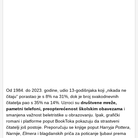
Od 1984. do 2023. godine, udio 13-godišnjaka koji „nikada ne
čitaju“ porastao je s 8% na 31%, dok je broj svakodnevnih
čitatelja pao s 35% na 14%. Uzroci su
društvene mreže,
pametni telefoni, preopterećenost školskim obavezama
i
smanjena važnost beletristike u obrazovanju. Ipak, grafički
romani i platforme poput BookToka pokazuju da strastveni
čitatelji još postoje. Preporučuju se knjige poput
Harryja Pottera
,
Narnije
,
Elmera
i blagdanskih priča za poticanje ljubavi prema