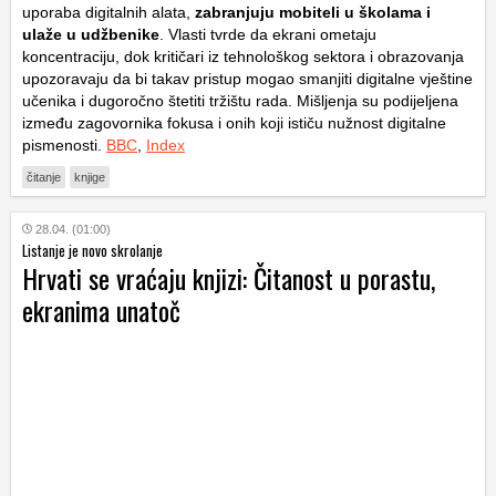
uporaba digitalnih alata,
zabranjuju mobiteli u školama i
ulaže u udžbenike
. Vlasti tvrde da ekrani ometaju
koncentraciju, dok kritičari iz tehnološkog sektora i obrazovanja
upozoravaju da bi takav pristup mogao smanjiti digitalne vještine
učenika i dugoročno štetiti tržištu rada. Mišljenja su podijeljena
između zagovornika fokusa i onih koji ističu nužnost digitalne
pismenosti.
BBC
,
Index
čitanje
knjige
28.04. (01:00)
Listanje je novo skrolanje
Hrvati se vraćaju knjizi: Čitanost u porastu,
ekranima unatoč