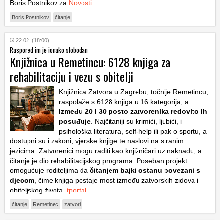
Boris Postnikov za
Novosti
Boris Postnikov
čitanje
22.02. (18:00)
Raspored im je ionako slobodan
Knjižnica u Remetincu: 6128 knjiga za
rehabilitaciju i vezu s obitelji
Knjižnica Zatvora u Zagrebu, točnije Remetincu,
raspolaže s 6128 knjiga u 16 kategorija, a
između 20 i 30 posto zatvorenika redovito ih
posuđuje
. Najčitaniji su krimići, ljubići, i
psihološka literatura, self-help ili pak o sportu, a
dostupni su i zakoni, vjerske knjige te naslovi na stranim
jezicima. Zatvorenici mogu raditi kao knjižničari uz naknadu, a
čitanje je dio rehabilitacijskog programa. Poseban projekt
omogućuje roditeljima da
čitanjem bajki ostanu povezani s
djecom
, čime knjiga postaje most između zatvorskih zidova i
obiteljskog života.
tportal
čitanje
Remetinec
zatvori