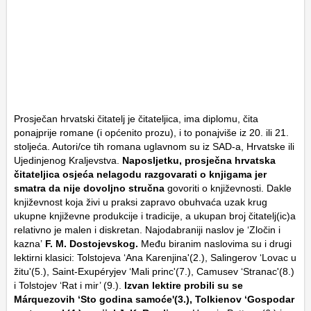
Prosječan hrvatski čitatelj je čitateljica, ima diplomu, čita
ponajprije romane (i općenito prozu), i to ponajviše iz 20. ili 21.
stoljeća. Autori/ce tih romana uglavnom su iz SAD-a, Hrvatske ili
Ujedinjenog Kraljevstva.
Naposljetku, prosječna hrvatska
čitateljica osjeća nelagodu razgovarati o knjigama jer
smatra da nije dovoljno stručna
govoriti o književnosti. Dakle
književnost koja živi u praksi zapravo obuhvaća uzak krug
ukupne književne produkcije i tradicije, a ukupan broj čitatelj(ic)a
relativno je malen i diskretan. Najodabraniji naslov je ‘Zločin i
kazna’
F. M. Dostojevskog.
Među biranim naslovima su i drugi
lektirni klasici: Tolstojeva ‘Ana Karenjina'(2.), Salingerov ‘Lovac u
žitu'(5.), Saint-Exupéryjev ‘Mali princ'(7.), Camusev ‘Stranac'(8.)
i Tolstojev ‘Rat i mir’ (9.).
Izvan lektire probili su se
Márquezovih ‘Sto godina samoće'(3.), Tolkienov ‘Gospodar