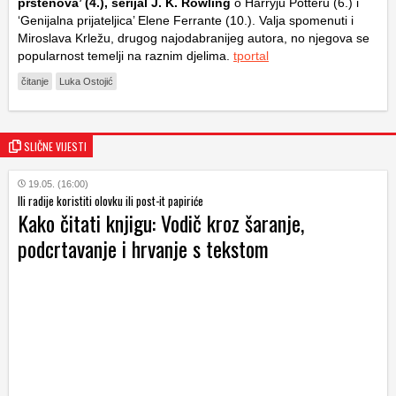
prstenova’ (4.), serijal J. K. Rowling
o Harryju Potteru (6.) i
‘Genijalna prijateljica’ Elene Ferrante (10.). Valja spomenuti i
Miroslava Krležu, drugog najodabranijeg autora, no njegova se
popularnost temelji na raznim djelima.
tportal
čitanje
Luka Ostojić
SLIČNE VIJESTI
19.05. (16:00)
Ili radije koristiti olovku ili post-it papiriće
Kako čitati knjigu: Vodič kroz šaranje,
podcrtavanje i hrvanje s tekstom