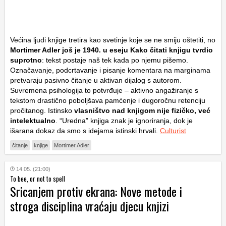
Većina ljudi knjige tretira kao svetinje koje se ne smiju oštetiti, no
Mortimer Adler još je 1940. u eseju
Kako čitati knjigu
tvrdio
suprotno
: tekst postaje naš tek kada po njemu pišemo.
Označavanje, podcrtavanje i pisanje komentara na marginama
pretvaraju pasivno čitanje u aktivan dijalog s autorom.
Suvremena psihologija to potvrđuje – aktivno angažiranje s
tekstom drastično poboljšava pamćenje i dugoročnu retenciju
pročitanog. Istinsko
vlasništvo nad knjigom nije fizičko, već
intelektualno
. “Uredna” knjiga znak je ignoriranja, dok je
išarana dokaz da smo s idejama istinski hrvali.
Culturist
čitanje
knjige
Mortimer Adler
14.05. (21:00)
To bee, or not to spell
Sricanjem protiv ekrana: Nove metode i
stroga disciplina vraćaju djecu knjizi