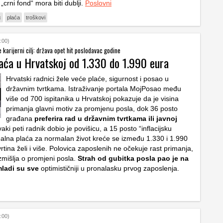
o „crni fond“ mora biti dublji.
Poslovni
c
plaća
troškovi
:00)
 karijerni cilj: država opet hit poslodavac godine
laća u Hrvatskoj od 1.330 do 1.990 eura
Hrvatski radnici žele veće plaće, sigurnost i posao u
državnim tvrtkama. Istraživanje portala MojPosao među
više od 700 ispitanika u Hrvatskoj pokazuje da je visina
primanja glavni motiv za promjenu posla, dok 36 posto
građana
preferira rad u državnim tvrtkama ili javnoj
vaki peti radnik dobio je povišicu, a 15 posto “inflacijsku
dealna plaća za normalan život kreće se između 1.330 i 1.990
rtina želi i više. Polovica zaposlenih ne očekuje rast primanja,
zmišlja o promjeni posla.
Strah od
gubitka posla pao je na
mladi su sve
optimističniji u pronalasku prvog zaposlenja.
:00)