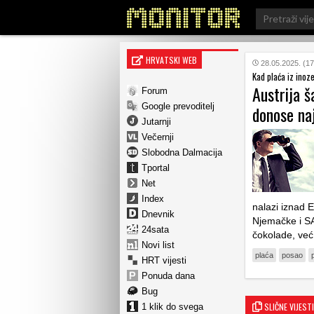
Search
for:
HRVATSKI WEB
28.05.2025. (17
Kad plaća iz inoz
Austrija š
Forum
Google prevoditelj
donose na
Jutarnji
Večernji
Slobodna Dalmacija
Tportal
Net
Index
nalazi iznad E
Dnevnik
Njemačke i SA
24sata
čokolade, već
Novi list
plaća
posao
HRT vijesti
Ponuda dana
Bug
SLIČNE VIJESTI
1 klik do svega