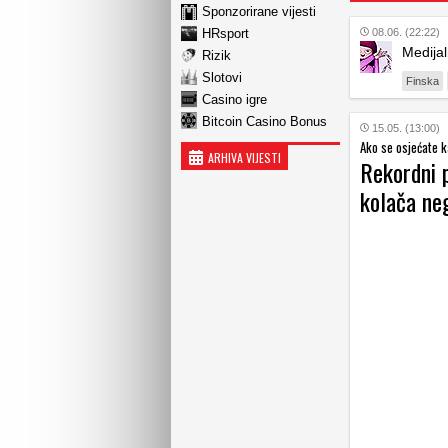
Sponzorirane vijesti
HRsport
08.06. (22:22)
Medijal
Rizik
Slotovi
Finska
Casino igre
Bitcoin Casino Bonus
15.05. (13:00)
Ako se osjećate k
ARHIVA VIJESTI
Rekordni 
kolača neg