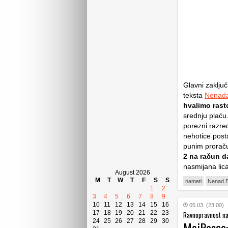
Glavni zaključ
teksta
Nenada
hvalimo rast
srednju plaću. 
porezni razre
nehotice post
punim prorač
2
na račun d
nasmijana lica
August 2026
M
T
W
T
F
S
S
nameti
Nenad B
1
2
3
4
5
6
7
8
9
10
11
12
13
14
15
16
05.03. (23:00)
17
18
19
20
21
22
23
Ravnopravnost n
24
25
26
27
28
29
30
MojPosao: