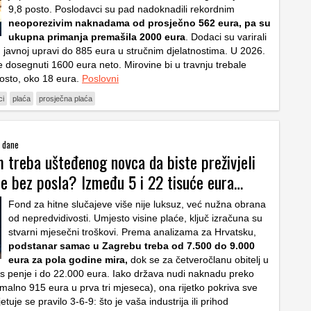
9,8 posto. Poslodavci su pad nadoknadili rekordnim
neoporezivim naknadama od prosječno 562 eura, pa su
ukupna primanja premašila 2000 eura
. Dodaci su varirali
 javnoj upravi do 885 eura u stručnim djelatnostima. U 2026.
e dosegnuti 1600 eura neto. Mirovine bi u travnju trebale
posto, oko 18 eura.
Poslovni
ci
plaća
prosječna plaća
e dane
 treba ušteđenog novca da biste preživjeli
ne bez posla? Između 5 i 22 tisuće eura…
Fond za hitne slučajeve više nije luksuz, već nužna obrana
od nepredvidivosti. Umjesto visine plaće, ključ izračuna su
stvarni mjesečni troškovi. Prema analizama za Hrvatsku,
podstanar samac u Zagrebu treba od 7.500 do 9.000
eura za pola godine mira,
dok se za četveročlanu obitelj u
os penje i do 22.000 eura. Iako država nudi naknadu preko
alno 915 eura u prva tri mjeseca), ona rijetko pokriva sve
etuje se pravilo 3-6-9: što je vaša industrija ili prihod