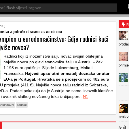
F
:00)
emstva vrijedi više od suvenira s aerodroma
ampion u eurodomaćinstvu: Gdje radnici kući
jviše novca?
prodaj
Radnici koji iz inozemstva šalju novac svojim obiteljima
najviše novca po glavi stanovnika šalju u Austriju – čak
primje
1.198 eura godišnje. Slijede Luksemburg, Malta i
Francuska. N
ajveći apsolutni primatelj doznaka unutar
EU-a je Portugal. Hrvatska se s prosjekom
od 482 eura
U prosjeka (411 €). Najviše novca šalju radnici iz Švicarske,
D-a. Podaci pokazuju da je Austrija ne samo izvoznik klasične
 i uvoznik slatkog novčanog toka iz dijaspore.
N1
poslodavci
radnici
proiz