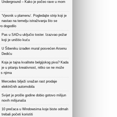
Underground – Kako je počeo rave u mom
‘Vjesnik u plamenu‘. Pogledajte strip koji je
nastao na temelju istraživanja što se
vo dogodilo
Pas u SAD-u uključio toster. Izazvao požar
koji je uništio kuću
U Šibeniku izrađen mural posvećen Arsenu
Dediću
Koja je tajna kvalitete belgijskog piva? Kada
je u pitanju kreativnost, nitko se ne može
i s njima
Mercedes bilježi snažan rast prodaje
električnih automobila
Svijet je prošle godine dobio gotovo milijun
novih milijunaša
10 prečaca u Windowsima koje biste odmah
trebali početi koristiti