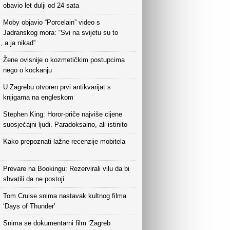
obavio let dulji od 24 sata
Moby objavio “Porcelain” video s
Jadranskog mora: “Svi na svijetu su to
i, a ja nikad”
Žene ovisnije o kozmetičkim postupcima
nego o kockanju
U Zagrebu otvoren prvi antikvarijat s
knjigama na engleskom
Stephen King: Horor-priče najviše cijene
suosjećajni ljudi. Paradoksalno, ali istinito
Kako prepoznati lažne recenzije mobitela
Prevare na Bookingu: Rezervirali vilu da bi
shvatili da ne postoji
Tom Cruise snima nastavak kultnog filma
‘Days of Thunder’
Snima se dokumentarni film ‘Zagreb