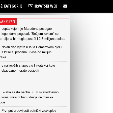
KATEGORIJE
HRVATSKI WEB
LASH VIJESTI
Lopta kojom je Maradona postigao
legendarni pogodak “Božjom rukom” se
e, cijena bi mogla postići i 2,5 milijuna dolara
Nolan dao vjetra u leđa Homerovom djelu:
‘Odiseja’ prodana u više od milijun
raka
5 najljepših slapova u Hrvatskoj koje
obavezno morate posjetiti
Svaka šesta osoba u EU svakodnevno
konzumira duhan i druge nikotinske
vode
Prvi put u povijesti putnički zrakoplov