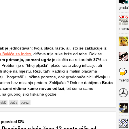
gradu’
zapra
ak je jednostavan: tvoja plaća raste, ali, što se zaključuje iz
 Bakića za Index
, država trlja ruke brže od tebe. Dok se
om primanja,
porezni ugriz
je skočio na rekordnih
37%
za
Problem je u “tihoj pljački”: plaće rastu zbog inflacije, ali
di stoje na mjestu. Rezultat? Radnici s malim plaćama
aju “bogataši” u očima porezne, dok gradonačelnici uživaju u
mjerit
unima bez micanja prstom. Zaključak? Dok ne dobijemo
Bruto
a sami vidimo kamo novac odlazi
, bit ćemo samo
 na grupnoj slici fiskalne gozbe.
akić
plaća
porezi
a popustu od 13%
 Prosječna plaća žena 13 posto niža od