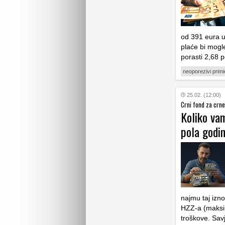
od 391 eura u
plaće bi mogl
porasti 2,68 
neoporezivi primi
25.02. (12:00)
Crni fond za crn
Koliko vam
pola godi
najmu taj izn
HZZ-a (maksim
troškove. Savj