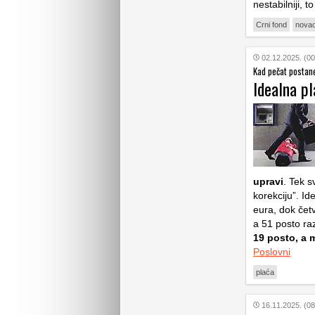
nestabilniji, t
Crni fond
nova
02.12.2025. (00
Kad pečat postane
Idealna p
upravi
. Tek s
korekciju”. I
eura, dok četv
a 51 posto ra
19 posto, a 
Poslovni
plaća
16.11.2025. (08