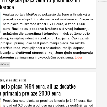
karaca
Analiza portala MojPosao pokazuje da žene u Hrvatskoj u
prosjeku zarađuju 13 posto manje od muškaraca. Prosječna
neto plaća muškaraca iznosi 1.717 eura, a žena 1.500
eura.
Razlike su posebno izražene u drvnoj industriji,
uslužnim djelatnostima i tehnologiji
, dok su žene bolje
tilnoj, kemijskoj industriji i telekomunikacijama. Čak i za isti
prosjeku primaju oko šest posto manju plaću. Na razlike
ra tržišta rada, zastupljenost u sektorima, rodiljni dopusti,
dovanje te
društveni stereotipi koji žene rjeđe usmjeravaju
plaćenim
zanimanjima i rukovodećim pozicijama.
Lider
 plaćama
čun, ali ne ulazi u staž
 neto plaća 1494 eura, ali uz dodatke
a primanja prelaze 2000 eura
Prosječna neto plaća za prosinac iznosila je 1494 eura, što
je pad od 0,3 posto u odnosu na studeni, uz godišnji rast od