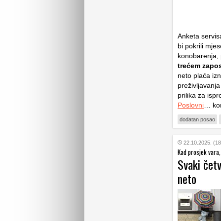
Anketa servis
bi pokrili mj
konobarenja, p
trećem zapos
neto plaća iz
preživljavanja
prilika za isp
Poslovni
… ko
dodatan posao
22.10.2025. (18
Kad prosjek vara,
Svaki čet
neto