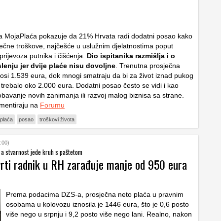
a MojaPlaća pokazuje da 21% Hrvata radi dodatni posao kako
esečne troškove, najčešće u uslužnim djelatnostima poput
rijevoza putnika i čišćenja.
Dio ispitanika razmišlja i o
lenju jer dvije plaće nisu dovoljne
. Trenutna prosječna
nosi 1.539 eura, dok mnogi smatraju da bi za život iznad pukog
 trebalo oko 2.000 eura. Dodatni posao često se vidi i kao
robavanje novih zanimanja ili razvoj malog biznisa sa strane.
mentiraju na
Forumu
plaća
posao
troškovi života
:00)
 a stvarnost jede kruh s paštetom
vrti radnik u RH zarađuje manje od 950 eura
Prema podacima DZS-a, prosječna neto plaća u pravnim
osobama u kolovozu iznosila je 1446 eura, što je 0,6 posto
više nego u srpnju i 9,2 posto više nego lani. Realno, nakon