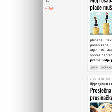
31
plaće muš
« Jul
plaćene u teks
posao žene u 
utječu struktu
sporije napre
prema bolje 
plaća
razlike u
01.03. (00:00)
Lijepo sjeda na ra
Prosječna
prosinačk