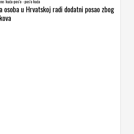
ne: kuća-pos'o - pos'o kuća
a osoba u Hrvatskoj radi dodatni posao zbog
škova