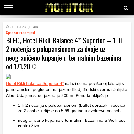
KATEGORIJE
27.10.2023. (15:40)
Sponzorirana vijest
BLED, Hotel Rikli Balance 4* Superior – 1 ili
HRVATSKI
2 noćenja s polupansionom za dvoje uz
WEB
neograničeno kupanje u termalnim bazenima
od 171,20 €
Hotel Rikli Balance Superior 4*
nalazi se na povišenoj lokaciji s
panoramskim pogledom na jezero Bled, Bledski dvorac i Julijske
Alpe. Udaljenost od jezera je 200 m. Ponuda uključuje:
1 ili 2 noćenja s polupansionom (buffet doručak i večera)
za 2 osobe + dijete do 5,99 godina u dvokrevetnoj sobi
neograničeno kupanje u termalnim bazenima u Wellness
centru Živa