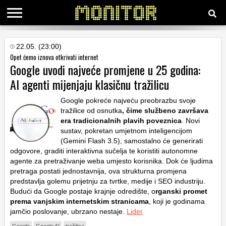
KATEGORIJE
22.05. (23:00)
Opet ćemo iznova otkrivati internet
Google uvodi najveće promjene u 25 godina:
HRVATSKI
AI agenti mijenjaju klasičnu tražilicu
WEB
Google pokreće najveću preobrazbu svoje
tražilice od osnutka
, čime službeno završava
era tradicionalnih plavih poveznica
. Novi
sustav, pokretan umjetnom inteligencijom
(Gemini Flash 3.5), samostalno će generirati
odgovore, graditi interaktivna sučelja te koristiti autonomne
agente za pretraživanje weba umjesto korisnika. Dok će ljudima
pretraga postati jednostavnija, ova strukturna promjena
predstavlja golemu prijetnju za tvrtke, medije i SEO industriju.
Budući da Google postaje krajnje odredište, o
rganski promet
prema vanjskim internetskim stranicama
, koji je godinama
jamčio poslovanje, ubrzano nestaje.
Lider