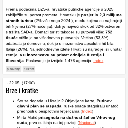
Prema podacima DZS-a, hrvatske putničke agencije u 2025.
zabilježile su porast prometa. Hrvatsku je
posjetilo
2,3 milijuna
stranih turista
(2% više nego 2024.), među kojima su najbrojniji
bili Nijemci (27% noćenja), dok je najveći skok od 32% ostvaren
s tržišta SAD-a. Domaći turisti također su putovali više:
752
tisuće
otišlo je na višednevna putovanja. Većina (53,3%)
odabrala je domovinu, dok je u inozemstvu apsolutni hit bila
Italija (26%). Na jednodnevne izlete Hrvati su najradije išli unutar
zemlje,
a u inozemstvu su primat odnijele Austrija i
Slovenija
. Poslovanje je iznijelo 1.476 agencija.
Index
putovanja
turizam
22.05. (17:00)
Brze i kratke
Što se događa u Ukrajini? Objavljene karte,
Putinov
glavni plan se raspada
, ruske snage stagniraju unatoč
prednosti u bespilotnim letjelicama (
Index
)
Mirta Matić
prisegnula na dužnost šefice Vrhovnog
suda
, prva sutkinja na toj poziciji (
Nacional
)