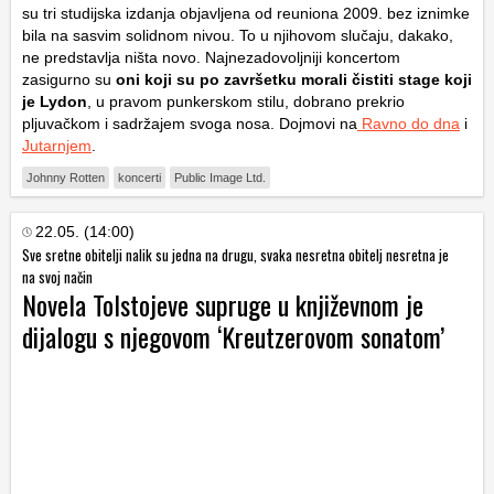
su tri studijska izdanja objavljena od reuniona 2009. bez iznimke
bila na sasvim solidnom nivou. To u njihovom slučaju, dakako,
ne predstavlja ništa novo. Najnezadovoljniji koncertom
zasigurno su
oni koji su po završetku morali čistiti stage koji
je Lydon
, u pravom punkerskom stilu, dobrano prekrio
pljuvačkom i sadržajem svoga nosa. Dojmovi na
Ravno do dna
i
Jutarnjem
.
Johnny Rotten
koncerti
Public Image Ltd.
22.05. (14:00)
Sve sretne obitelji nalik su jedna na drugu, svaka nesretna obitelj nesretna je
na svoj način
Novela Tolstojeve supruge u književnom je
dijalogu s njegovom ‘Kreutzerovom sonatom’