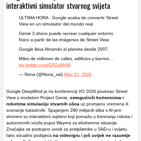
interaktivni simulator stvarnog svijeta
ULTIMA HORA : Google acaba de convertir Street
View en un simulador del mundo real.
Genie 3 ahora puede recrear cualquier entorno
físico a partir de las imágenes de Street View.
Google lleva filmando el planeta desde 2007.
Miles de millones de calles, edificios y barrios…
pic.twitter.com/GPZoMj4itl
— Nona (@Nona_xai)
May 21, 2026
Google DeepMind je na konferenciji I/O 2026 povezao Street
View s modelom Project Genie,
omogućivši korisnicima i
robotima simulaciju stvarnih ulica
uz promjenu vremena ili
scenarije katastrofe. Spajanjem 280 milijardi slika s AI-jem
stvoreni su interaktivni svjetovi koji pomažu u treniranju robota i
autonomnih vozila poput Wayma za ekstremne situacije.
Značajka se postupno uvodi za pretplatnike u SAD-u i svijetu.
Iako vizualno podsjeća
na videoigru i još uvijek ne razumije