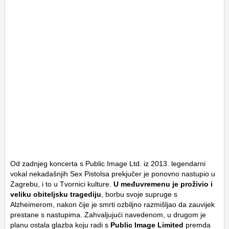
Od zadnjeg koncerta s Public Image Ltd. iz 2013. legendarni
vokal nekadašnjih Sex Pistolsa prekjučer je ponovno nastupio u
Zagrebu, i to u Tvornici kulture.
U međuvremenu je proživio i
veliku obiteljsku tragediju
, borbu svoje supruge s
Alzheimerom, nakon čije je smrti ozbiljno razmišljao da zauvijek
prestane s nastupima. Zahvaljujući navedenom, u drugom je
planu ostala glazba koju radi s
Public Image Limited
premda