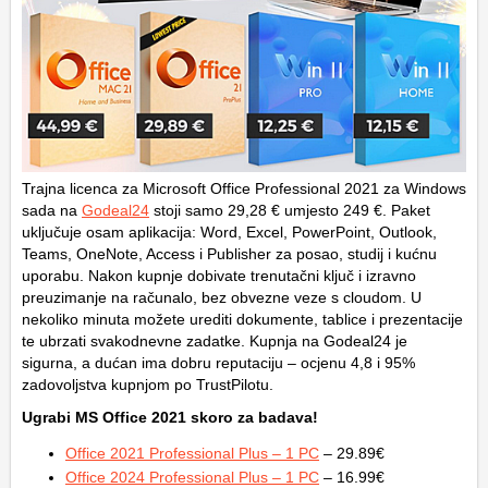
Trajna licenca za Microsoft Office Professional 2021 za Windows
sada na
Godeal24
stoji samo 29,28 € umjesto 249 €. Paket
uključuje osam aplikacija: Word, Excel, PowerPoint, Outlook,
Teams, OneNote, Access i Publisher za posao, studij i kućnu
uporabu. Nakon kupnje dobivate trenutačni ključ i izravno
preuzimanje na računalo, bez obvezne veze s cloudom. U
nekoliko minuta možete urediti dokumente, tablice i prezentacije
te ubrzati svakodnevne zadatke. Kupnja na Godeal24 je
sigurna, a dućan ima dobru reputaciju – ocjenu 4,8 i 95%
zadovoljstva kupnjom po TrustPilotu.
Ugrabi MS Office 2021 skoro za badava!
Office 2021 Professional Plus – 1 PC
– 29.89€
Office 2024 Professional Plus – 1 PC
– 16.99€