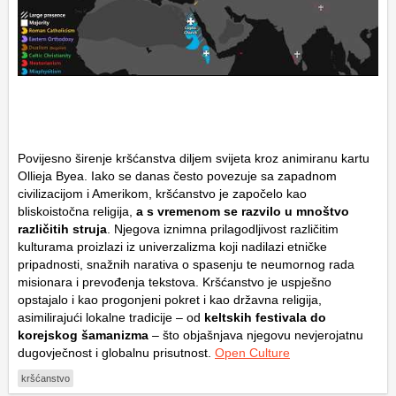
Povijesno širenje kršćanstva diljem svijeta kroz animiranu kartu
Ollieja Byea. Iako se danas često povezuje sa zapadnom
civilizacijom i Amerikom, kršćanstvo je započelo kao
bliskoistočna religija,
a s vremenom se razvilo u mnoštvo
različitih struja
. Njegova iznimna prilagodljivost različitim
kulturama proizlazi iz univerzalizma koji nadilazi etničke
pripadnosti, snažnih narativa o spasenju te neumornog rada
misionara i prevođenja tekstova. Kršćanstvo je uspješno
opstajalo i kao progonjeni pokret i kao državna religija,
asimilirajući lokalne tradicije – od
keltskih festivala do
korejskog šamanizma
– što objašnjava njegovu nevjerojatnu
dugovječnost i globalnu prisutnost.
Open Culture
kršćanstvo