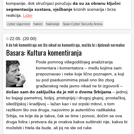
kompanije, dok stručnjaci poručuju
da su za obranu ključni
segmentacija sustava, vježbanje
kriznih scenarija i brza
reakcija.
Lider
cyber sigurnost
hakeri
hakiranje
Span Cyber Security Arena
22.05. (20:00)
A da tek komentiraju oni što nikad ne komentiraju, možda bi i djelovali normalno
Basara: Kultura komentiranja
Posle pomnog višegodišnjeg analiziranja
komentara i komentatora – među kojima sam
prepoznavao i neke koje lično poznajem, a koji
su pod pseduonimima pisali ono što zbog
građanskog reda javno nikad ne bi izgovorili –
došao sam do zaključka da je mit o dvema Srbijama
– jednoj
ko bajagi pametnoj, boljoj, pristojnijoj i drugoj glupoj, prostačkoj,
siledžijskoj i kradljivoj – lažan kao i svi srpski mitovi, s tom
razlikom što ova druga, nazovimo je autentično radikalska
Srbija, ne krije da je takva, čak se time i ponosi, dočim se ova
druga folira i pretvara da je onakva kakva suštinski nije, kakva bi
možebiti i htela da bude, ali joj ne ide od ruke.