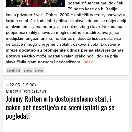
postati influencerima, dok čak
79 posto kaže da bi “radije
imalo privatan život”. Dok su 2000-e obilježili tv reality showovi u
kojima su obični ljudi dobili priliku biti slavni, danas se natjecatelji
u takvim emisijama ne prijavljuju nužno zbog slave. Nekada su
pobjednici reality showova mogli ozbiljno zaraditi zahvaljujući
medijskim angažmanima, no danas ni desetci tisuća eura više
ne znače mnogo u vrijeme visokih troškova života. Društvene
mreže
dodatno su promijenile odnos prema slavi jer danas
gotovo svatko
može postati viralan preko noći, dok se prije
slava činila glamuroznom i nedostižnom.
Index
celebrityji
slava
slavni
22.05. (15:00)
Anarchy in Tvornica kulture
Johnny Rotten vrlo dostojanstveno stari, i
nakon pet desetljeća na sceni isplati ga se
pogledati