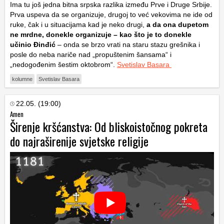
Ima tu još jedna bitna srpska razlika između Prve i Druge Srbije.
Prva uspeva da se organizuje, drugoj to već vekovima ne ide od
ruke, čak i u situacijama kad je neko drugi,
a da ona dupetom
ne mrdne, donekle organizuje – kao što je to donekle
učinio Đinđić
– onda se brzo vrati na staru stazu grešnika i
posle do neba nariče nad „propuštenim šansama“ i
„nedogođenim šestim oktobrom“.
Svetislav Basara
kolumne
Svetislav Basara
22.05. (19:00)
Amen
Širenje kršćanstva: Od bliskoistočnog pokreta
do najraširenije svjetske religije