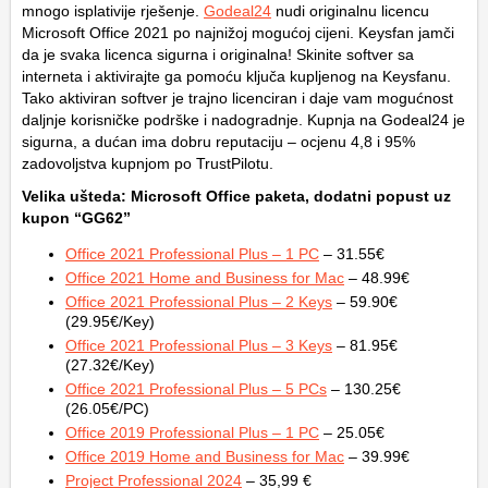
mnogo isplativije rješenje.
Godeal24
nudi originalnu licencu
Microsoft Office 2021 po najnižoj mogućoj cijeni. Keysfan jamči
da je svaka licenca sigurna i originalna! Skinite softver sa
interneta i aktivirajte ga pomoću ključa kupljenog na Keysfanu.
Tako aktiviran softver je trajno licenciran i daje vam mogućnost
daljnje korisničke podrške i nadogradnje. Kupnja na Godeal24 je
sigurna, a dućan ima dobru reputaciju – ocjenu 4,8 i 95%
zadovoljstva kupnjom po TrustPilotu.
Velika ušteda: Microsoft Office paketa, dodatni popust uz
kupon “GG62”
Office 2021 Professional Plus – 1 PC
– 31.55€
Office 2021 Home and Business for Mac
– 48.99€
Office 2021 Professional Plus – 2 Keys
– 59.90€
(29.95€/Key)
Office 2021 Professional Plus – 3 Keys
– 81.95€
(27.32€/Key)
Office 2021 Professional Plus – 5 PCs
– 130.25€
(26.05€/PC)
Office 2019 Professional Plus – 1 PC
– 25.05€
Office 2019 Home and Business for Mac
– 39.99€
Project Professional 2024
– 35,99 €