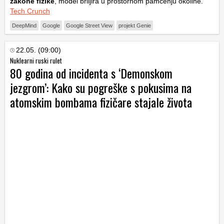
zakone fizike
, model briljira u prostornom pamćenju okoline.
Tech Crunch
DeepMind
Google
Google Street View
projekt Genie
22.05. (09:00)
Nuklearni ruski rulet
80 godina od incidenta s ‘Demonskom
jezgrom’: Kako su pogreške s pokusima na
atomskim bombama fizičare stajale života