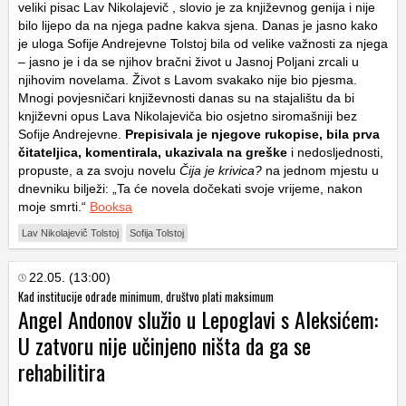
veliki pisac Lav Nikolajevič , slovio je za književnog genija i nije
bilo lijepo da na njega padne kakva sjena. Danas je jasno kako
je uloga Sofije Andrejevne Tolstoj bila od velike važnosti za njega
– jasno je i da se njihov bračni život u Jasnoj Poljani zrcali u
njihovim novelama. Život s Lavom svakako nije bio pjesma.
Mnogi povjesničari književnosti danas su na stajalištu da bi
književni opus Lava Nikolajeviča bio osjetno siromašniji bez
Sofije Andrejevne.
Prepisivala je njegove rukopise, bila prva
čitateljica, komentirala, ukazivala na greške
i nedosljednosti,
propuste, a za svoju novelu
Čija je krivica?
na jednom mjestu u
dnevniku bilježi: „Ta će novela dočekati svoje vrijeme, nakon
moje smrti.“
Booksa
Lav Nikolajevič Tolstoj
Sofija Tolstoj
22.05. (13:00)
Kad institucije odrade minimum, društvo plati maksimum
Angel Andonov služio u Lepoglavi s Aleksićem:
U zatvoru nije učinjeno ništa da ga se
rehabilitira