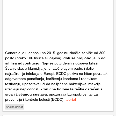
Gonoreja je u odnosu na 2015. godinu skočila za više od 300
posto (preko 106 tisuća slučajeva),
dok se broj oboljelih od
sifilisa udvostručio
. Najviše potvrđenih slučajeva bilježi
Španjolska, a klamidija je, unatoč blagom padu, i dalje
najraširenija infekcija u Europi. ECDC poziva na hitan povratak
odgovornom ponašanju, korištenju kondoma i redovitom
testiranju, upozoravajući da neliječene bakterijske infekcije
uzrokuju neplodnost,
kronične bolove te teška oštećenja
srca i živčanog sustava
, upozorava Europski centar za
prevenciju i kontrolu bolesti (ECDC).
tportal
spolne bolesti