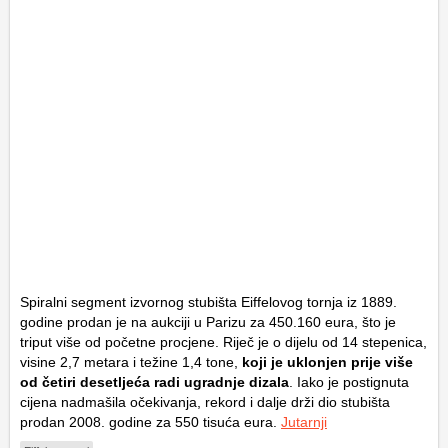
Spiralni segment izvornog stubišta Eiffelovog tornja iz 1889.
godine prodan je na aukciji u Parizu za 450.160 eura, što je
triput više od početne procjene. Riječ je o dijelu od 14 stepenica,
visine 2,7 metara i težine 1,4 tone,
koji je uklonjen prije više
od četiri desetljeća radi ugradnje dizala
. Iako je postignuta
cijena nadmašila očekivanja, rekord i dalje drži dio stubišta
prodan 2008. godine za 550 tisuća eura.
Jutarnji