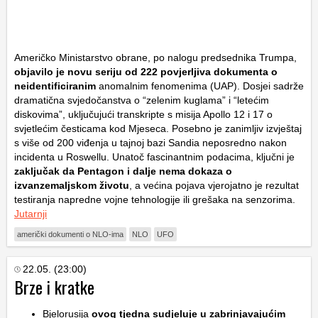
Američko Ministarstvo obrane, po nalogu predsednika Trumpa,
objavilo je novu seriju od 222 povjerljiva dokumenta o
neidentificiranim
anomalnim fenomenima (UAP). Dosjei sadrže
dramatična svjedočanstva o “zelenim kuglama” i “letećim
diskovima”, uključujući transkripte s misija Apollo 12 i 17 o
svjetlećim česticama kod Mjeseca. Posebno je zanimljiv izvještaj
s više od 200 viđenja u tajnoj bazi Sandia neposredno nakon
incidenta u Roswellu. Unatoč fascinantnim podacima, ključni je
zaključak da Pentagon i dalje nema dokaza o
izvanzemaljskom životu
, a većina pojava vjerojatno je rezultat
testiranja napredne vojne tehnologije ili grešaka na senzorima.
Jutarnji
američki dokumenti o NLO-ima
NLO
UFO
22.05. (23:00)
Brze i kratke
Bjelorusija
ovog tjedna sudjeluje u zabrinjavajućim