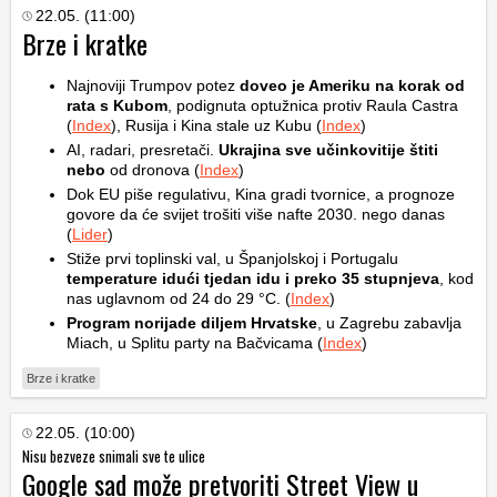
22.05. (11:00)
Brze i kratke
Najnoviji Trumpov potez
doveo je Ameriku na korak od
rata s Kubom
, podignuta optužnica protiv Raula Castra
(
Index
), Rusija i Kina stale uz Kubu (
Index
)
AI, radari, presretači.
Ukrajina sve učinkovitije štiti
nebo
od dronova (
Index
)
Dok EU piše regulativu, Kina gradi tvornice, a prognoze
govore da će svijet trošiti više nafte 2030. nego danas
(
Lider
)
Stiže prvi toplinski val, u Španjolskoj i Portugalu
temperature idući tjedan idu i preko 35 stupnjeva
, kod
nas uglavnom od 24 do 29 °C. (
Index
)
Program norijade diljem Hrvatske
, u Zagrebu zabavlja
Miach, u Splitu party na Bačvicama (
Index
)
Brze i kratke
22.05. (10:00)
Nisu bezveze snimali sve te ulice
Google sad može pretvoriti Street View u