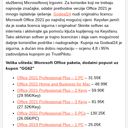
službenoj Microsoftovoj trgovini. Za korisnike koji ne trebaju
najnovije značajke, odabir prethodne verzije Office 2021 je
mnogo isplativije rješenje.
Godeal24
nudi originalnu licencu
Microsoft Office 2021 po najnižoj mogućoj cijeni. Keysfan jamči
da je svaka licenca sigurna i originalna! Skinite softver sa
interneta i aktivirajte ga pomoću ključa kupljenog na Keysfanu.
Tako aktiviran softver je trajno licenciran i daje vam mogućnost
daljnje korisničke podrške i nadogradnje. Kupnja na Godeal24 je
sigurna, a dućan ima dobru reputaciju – ocjenu 4,8 i 95%
zadovoljstva kupnjom po TrustPilotu.
Velika ušteda: Microsoft Office paketa, dodatni popust uz
kupon “GG62”
Office 2021 Professional Plus – 1 PC
– 31.55€
Office 2021 Home and Business for Mac
– 48.99€
Office 2021 Professional Plus – 2 Keys
– 59.90€
(29.95€/Key)
Office 2021 Professional Plus – 3 Keys
– 81.95€
(27.32€/Key)
Office 2021 Professional Plus – 5 PCs
– 130.25€
(26.05€/PC)
Office 2019 Professional Plus – 1 PC
– 25.05€