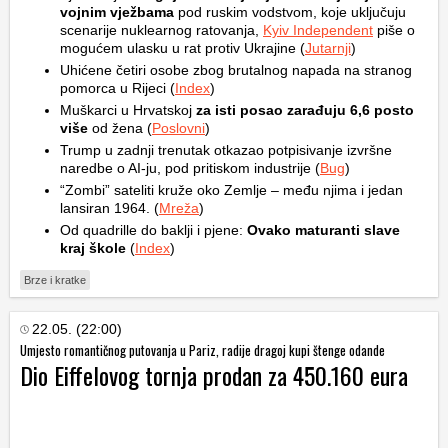
vojnim vježbama
pod ruskim vodstvom, koje uključuju
scenarije nuklearnog ratovanja,
Kyiv Independent
piše o
mogućem ulasku u rat protiv Ukrajine (
Jutarnji
)
Uhićene četiri osobe zbog brutalnog napada na stranog
pomorca u Rijeci (
Index
)
Muškarci u Hrvatskoj
za isti posao zarađuju 6,6 posto
više
od žena (
Poslovni
)
Trump u zadnji trenutak otkazao potpisivanje izvršne
naredbe o AI-ju, pod pritiskom industrije (
Bug
)
“Zombi” sateliti kruže oko Zemlje – među njima i jedan
lansiran 1964. (
Mreža
)
Od quadrille do baklji i pjene:
Ovako maturanti slave
kraj škole
(
Index
)
Brze i kratke
22.05. (22:00)
Umjesto romantičnog putovanja u Pariz, radije dragoj kupi štenge odande
Dio Eiffelovog tornja prodan za 450.160 eura