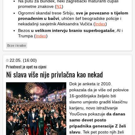
Na putu za Bundek, neki zagrebački maturanti čupali
prometne znakove (
N1
)
Ogromni skandal trese Srbiju,
sve je povezano s tijelom
pronađenim u bačvi
, uhićen šef beogradske policije i
nekadašnji savjetnik Aleksandra Vučića (
Index
)
Bezos
u velikom intervju branio superbogataše
, AI i
Trumpa (
Index
)
Brze i kratke
22.05. (16:00)
Privatnost je opet na cijeni
Ni slava više nije privlačna kao nekad
Dok je anketa iz 2010.
pokazala da je više od polovice
16-godišnjaka željelo biti
slavno umjesto graditi klasičnu
karijeru, novo istraživanje
YouGova pokazuje
da danas
samo devet posto
pripadnika generacije Z želi
slavu
. Tek pet posto njih želi