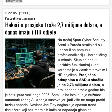
Eiffelov toranj
22.05. (21:00)
Perspektivno zanimanje
Hakeri u prosjeku traže 2,7 milijuna dolara, a
danas imaju i HR odjele
Na trećoj Span Cyber Security
Areni u Poreču stručnjaci su
upozorili na potpunu
profesionalizaciju kibernetičkog
kriminala. Skupine poput
Lockbita funkcioniraju kao
korporacije s vlastitim pravnim i
HR odjelima.
Prosječna
otkupnina u SAD-u skočila
je na 2,73 milijuna dolara
, a
broj napada prošle godine bio
je četiri puta veći nego 2023. Sami Laiho istaknuo je nužnost
automatiziranog AI krpanja sustava jer ljudi više ne mogu pratiti
brzinu napada. Novinar Joe Tidy naglasio je opasan trend
tinejdžera koji bez moralnih kočnica napadaju globalne