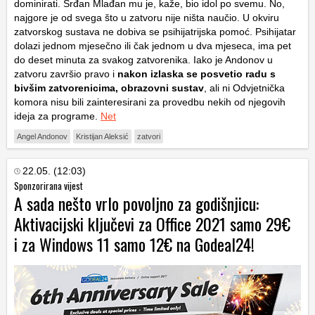
dominirati. Srđan Mlađan mu je, kaže, bio idol po svemu. No,
najgore je od svega što u zatvoru nije ništa naučio. U okviru
zatvorskog sustava ne dobiva se psihijatrijska pomoć. Psihijatar
dolazi jednom mjesečno ili čak jednom u dva mjeseca, ima pet
do deset minuta za svakog zatvorenika. Iako je Andonov u
zatvoru završio pravo i
nakon izlaska se posvetio radu s
bivšim zatvorenicima, obrazovni sustav
, ali ni Odvjetnička
komora nisu bili zainteresirani za provedbu nekih od njegovih
ideja za programe.
Net
Angel Andonov
Kristijan Aleksić
zatvori
22.05. (12:03)
Sponzorirana vijest
A sada nešto vrlo povoljno za godišnjicu:
Aktivacijski ključevi za Office 2021 samo 29€
i za Windows 11 samo 12€ na Godeal24!