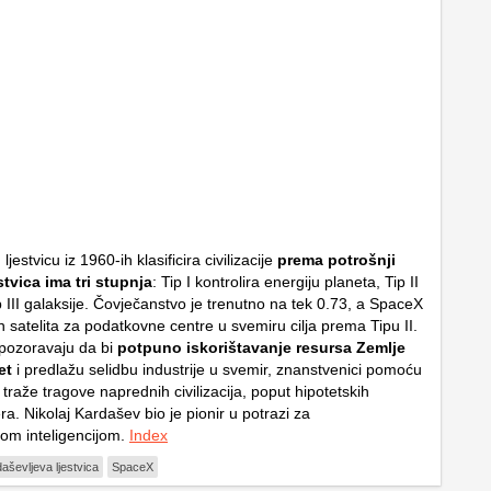
jestvicu iz 1960-ih klasificira civilizacije
prema potrošnji
stvica ima tri stupnja
: Tip I kontrolira energiju planeta, Tip II
p III galaksije. Čovječanstvo je trenutno na tek 0.73, a SpaceX
n satelita za podatkovne centre u svemiru cilja prema Tipu II.
 upozoravaju da bi
potpuno iskorištavanje resursa Zemlje
et
i predlažu selidbu industrije u svemir, znanstvenici pomoću
traže tragove naprednih civilizacija, poput hipotetskih
a. Nikolaj Kardašev bio je pionir u potrazi za
om inteligencijom.
Index
aševljeva ljestvica
SpaceX