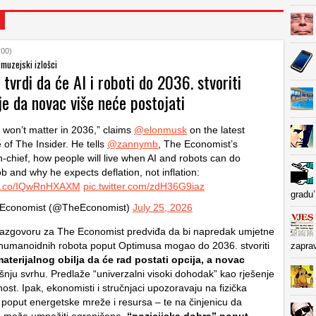
:00)
 muzejski izlošci
tvrdi da će AI i roboti do 2036. stvoriti
je da novac više neće postojati
won’t matter in 2036,” claims
@elonmusk
on the latest
 of The Insider. He tells
@zannymb
, The Economist’s
in-chief, how people will live when AI and robots can do
ob and why he expects deflation, not inflation:
//t.co/IQwRnHXAXM
pic.twitter.com/zdH36G9iaz
gradu’
Economist (@TheEconomist)
July 25, 2026
razgovoru za The Economist predviđa da bi napredak umjetne
 i humanoidnih robota poput Optimusa mogao do 2036. stvoriti
zapra
aterijalnog obilja da će rad postati opcija, a novac
nju svrhu. Predlaže “univerzalni visoki dohodak” kao rješenje
st. Ipak, ekonomisti i stručnjaci upozoravaju na fizička
 poput energetske mreže i resursa – te na činjenicu da