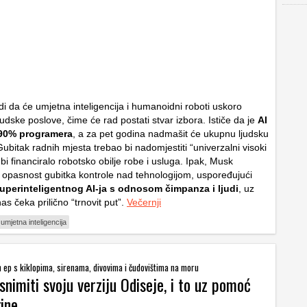
di da će umjetna inteligencija i humanoidni roboti uskoro
judske poslove, čime će rad postati stvar izbora. Ističe da je
AI
 90% programera
, a za pet godina nadmašit će ukupnu ljudsku
 Gubitak radnih mjesta trebao bi nadomjestiti “univerzalni visoki
bi financiralo robotsko obilje robe i usluga. Ipak, Musk
opasnost gubitka kontrole nad tehnologijom, uspoređujući
uperinteligentnog AI-ja s odnosom čimpanza i ljudi
, uz
as čeka prilično “trnovit put”.
Večernji
umjetna inteligencija
 ep s kiklopima, sirenama, divovima i čudovištima na moru
snimiti svoju verziju Odiseje, i to uz pomoć
ine