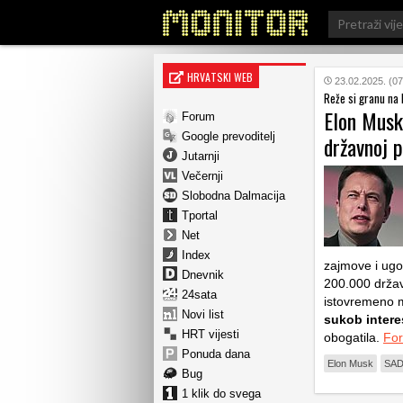
Search
for:
HRVATSKI WEB
23.02.2025. (07
Reže si granu na 
Elon Musk 
Forum
Google prevoditelj
državnoj 
Jutarnji
Večernji
Slobodna Dalmacija
Tportal
Net
Index
zajmove i ug
Dnevnik
200.000 držav
24sata
istovremeno m
Novi list
sukob intere
HRT vijesti
obogatila.
Fo
Ponuda dana
Elon Musk
SA
Bug
1 klik do svega