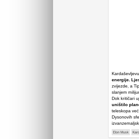
Kardaševljevu l
energije. Lje
zvijezde, a Ti
slanjem miliju
Dok kritičari
uništilo plan
teleskopa već 
Dysonovih sfer
izvanzemaljsk
Elon Musk
Kard