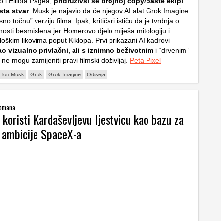
o i Elliota Pagea,
pridruživši se brojnoj copy/paste ekipi
sta stvar
. Musk je najavio da će njegov AI alat
Grok Imagine
esno točnu” verziju filma. Ipak, kritičari ističu da je tvrdnja o
nosti besmislena jer Homerovo djelo miješa mitologiju i
ološkim likovima poput Kiklopa. Prvi prikazani AI kadrovi
o vizualno privlačni, ali s iznimno beživotnim
i “drvenim”
i ne mogu zamijeniti pravi filmski doživljaj.
Peta Pixel
Elon Musk
Grok
Grok Imagine
Odiseja
romana
koristi Kardaševljevu ljestvicu kao bazu za
 ambicije SpaceX-a