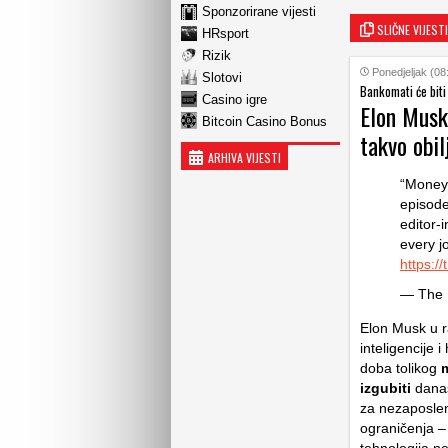
Sponzorirane vijesti
SLIČNE VIJESTI
HRsport
Rizik
Ponedjeljak (08
Slotovi
Bankomati će biti
Casino igre
Elon Musk 
Bitcoin Casino Bonus
takvo obil
ARHIVA VIJESTI
“Money 
episode
editor-
every j
https:
— The 
Elon Musk u 
inteligencije
doba tolikog
m
izgubiti
današ
za nezaposleno
ograničenja –