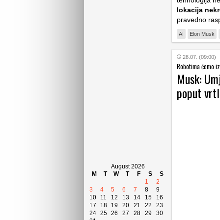
tehnologija n
lokacija nek
pravedno raspo
AI
Elon Musk
28.07. (09:00)
Robotima ćemo iz
Musk: Umje
poput vrt
August 2026
M
T
W
T
F
S
S
1
2
3
4
5
6
7
8
9
10
11
12
13
14
15
16
17
18
19
20
21
22
23
24
25
26
27
28
29
30