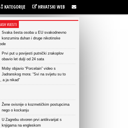
KATEGORIJE
HRVATSKI WEB
LASH VIJESTI
Svaka šesta osoba u EU svakodnevno
konzumira duhan i druge nikotinske
vode
Prvi put u povijesti putnički zrakoplov
obavio let dulji od 24 sata
Moby objavio “Porcelain” video s
Jadranskog mora: “Svi na svijetu su to
i, a ja nikad”
Žene ovisnije o kozmetičkim postupcima
nego o kockanju
U Zagrebu otvoren prvi antikvarijat s
knjigama na engleskom