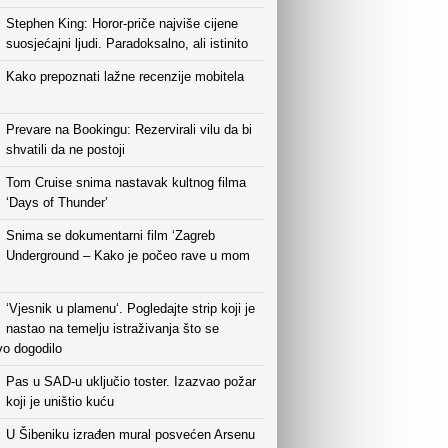
Stephen King: Horor-priče najviše cijene
suosjećajni ljudi. Paradoksalno, ali istinito
Kako prepoznati lažne recenzije mobitela
Prevare na Bookingu: Rezervirali vilu da bi
shvatili da ne postoji
Tom Cruise snima nastavak kultnog filma
‘Days of Thunder’
Snima se dokumentarni film ‘Zagreb
Underground – Kako je počeo rave u mom
‘Vjesnik u plamenu‘. Pogledajte strip koji je
nastao na temelju istraživanja što se
vo dogodilo
Pas u SAD-u uključio toster. Izazvao požar
koji je uništio kuću
U Šibeniku izrađen mural posvećen Arsenu