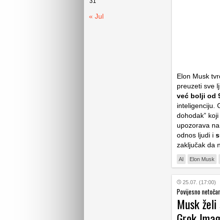
31
« Jul
Elon Musk tvr
preuzeti sve l
već bolji od
inteligenciju.
dohodak” koji 
upozorava na 
odnos ljudi i
s
zaključak da n
AI
Elon Musk
25.07. (17:00)
Povijesno netočan
Musk želi 
Grok Imag