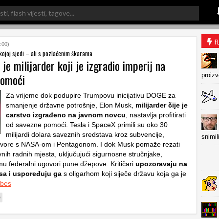
F
:00)
kojoj sjedi – ali s pozlaćenim škarama
je milijarder koji je izgradio imperij na
pomoći
proiz
Za vrijeme dok podupire Trumpovu inicijativu DOGE za
smanjenje državne potrošnje, Elon Musk,
milijarder čije je
carstvo izgrađeno na javnom novcu
, nastavlja profitirati
od savezne pomoći. Tesla i SpaceX primili su oko 30
milijardi dolara saveznih sredstava kroz subvencije,
snimil
ovore s NASA-om i Pentagonom. I dok Musk pomaže rezati
nih radnih mjesta, uključujući sigurnosne stručnjake,
u federalni ugovori pune džepove. Kritičari
upozoravaju na
sa i uspoređuju ga
s oligarhom koji siječe državu koja ga je
rbes
D