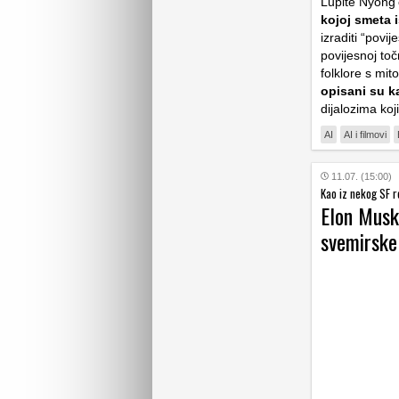
Lupite Nyong’
kojoj smeta i
izraditi “povij
povijesnoj toč
folklore s mit
opisani su ka
dijalozima koj
AI
AI i filmovi
11.07. (15:00)
Kao iz nekog SF 
Elon Musk 
svemirske