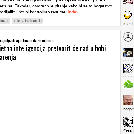
e može umnožiti ograničena,
“pozicijska dobra” poput
retnina
. Također, otvoreno je pitanje kako bi se to bogatstvo
dijelilo i tko bi kontrolirao resurse.
Index
novac
umjetna inteligencija
mjerit
najmljivati apartmane da se odmore
tna inteligencija pretvorit će rad u hobi
larenja
nogom
Centa