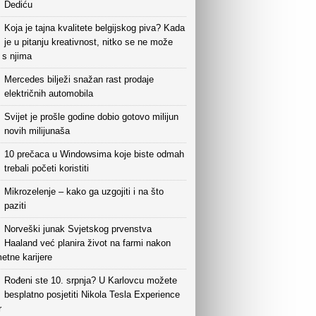
Dediću
Koja je tajna kvalitete belgijskog piva? Kada
je u pitanju kreativnost, nitko se ne može
i s njima
Mercedes bilježi snažan rast prodaje
električnih automobila
Svijet je prošle godine dobio gotovo milijun
novih milijunaša
10 prečaca u Windowsima koje biste odmah
trebali početi koristiti
Mikrozelenje – kako ga uzgojiti i na što
paziti
Norveški junak Svjetskog prvenstva
Haaland već planira život na farmi nakon
etne karijere
Rođeni ste 10. srpnja? U Karlovcu možete
besplatno posjetiti Nikola Tesla Experience
r