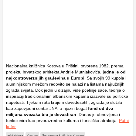
Nacionalna knjižnica Kosova u Prištini, otvorena 1982. prema
projektu hrvatskog arhitekta Andrije Mutnjakovića,
jedna je od
najkontroverznijih građevina u Europi
. Sa svojih 99 kupola i
aluminijskom mrežom redovito se nalazi na listama najružnijih
zgrada svijeta. Dok jedni u dizajnu vide pčelinje saće, teorije o
inspiraciji tradicionalnim albanskim kapama izazvale su političke
napetosti. Tijekom rata krajem devedesetih, zgrada je služila
kao zapovjedni centar JNA, a njezin bogat
fond od dva
milijuna svezaka bio je devastiran
. Danas je obnovljena i
funkcionira kao prvorazredna kulturna i turistička atrakcija.
Putni
kofer
arhitektura
Kosovo
Nacionalna knjižnica Kosova