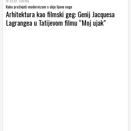
13.07. (18:00)
Kako preživjeti modernizam s obje lijeve noge
Arhitektura kao filmski geg: Genij Jacquesa
Lagrangea u Tatijevom filmu “Moj ujak”