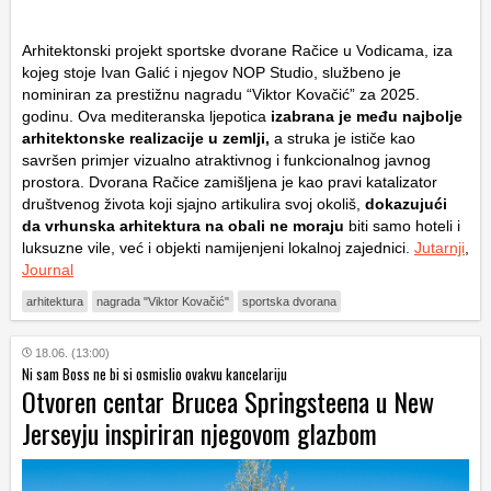
Arhitektonski projekt sportske dvorane Račice u Vodicama, iza
kojeg stoje Ivan Galić i njegov NOP Studio, službeno je
nominiran za prestižnu nagradu “Viktor Kovačić” za 2025.
godinu. Ova mediteranska ljepotica
izabrana je među najbolje
arhitektonske realizacije u zemlji,
a struka je ističe kao
savršen primjer vizualno atraktivnog i funkcionalnog javnog
prostora. Dvorana Račice zamišljena je kao pravi katalizator
društvenog života koji sjajno artikulira svoj okoliš,
dokazujući
da vrhunska arhitektura na obali ne moraju
biti samo hoteli i
luksuzne vile, već i objekti namijenjeni lokalnoj zajednici.
Jutarnji
,
Journal
arhitektura
nagrada "Viktor Kovačić"
sportska dvorana
18.06. (13:00)
Ni sam Boss ne bi si osmislio ovakvu kancelariju
Otvoren centar Brucea Springsteena u New
Jerseyju inspiriran njegovom glazbom