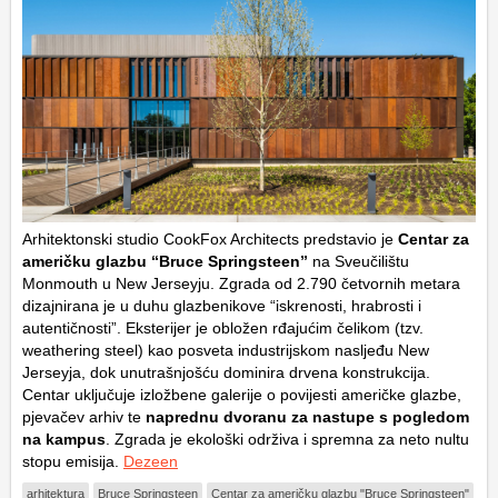
Arhitektonski studio CookFox Architects predstavio je
Centar za
američku glazbu “Bruce Springsteen”
na Sveučilištu
Monmouth u New Jerseyju. Zgrada od 2.790 četvornih metara
dizajnirana je u duhu glazbenikove “iskrenosti, hrabrosti i
autentičnosti”. Eksterijer je obložen rđajućim čelikom (tzv.
weathering steel) kao posveta industrijskom nasljeđu New
Jerseyja, dok unutrašnjošću dominira drvena konstrukcija.
Centar uključuje izložbene galerije o povijesti američke glazbe,
pjevačev arhiv te
naprednu dvoranu za nastupe s pogledom
na kampus
. Zgrada je ekološki održiva i spremna za neto nultu
stopu emisija.
Dezeen
arhitektura
Bruce Springsteen
Centar za američku glazbu "Bruce Springsteen"