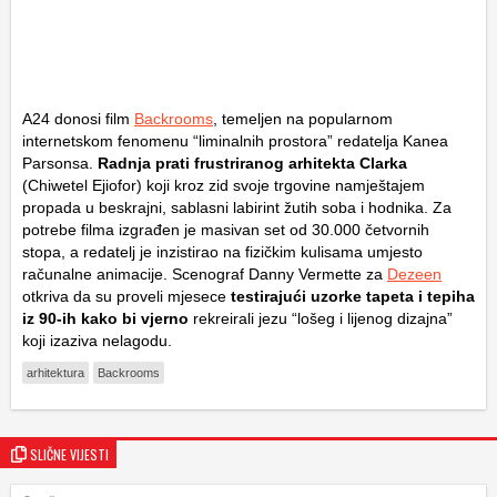
A24 donosi film
Backrooms
, temeljen na popularnom
internetskom fenomenu “liminalnih prostora” redatelja Kanea
Parsonsa.
Radnja prati frustriranog arhitekta Clarka
(Chiwetel Ejiofor) koji kroz zid svoje trgovine namještajem
propada u beskrajni, sablasni labirint žutih soba i hodnika. Za
potrebe filma izgrađen je masivan set od 30.000 četvornih
stopa, a redatelj je inzistirao na fizičkim kulisama umjesto
računalne animacije. Scenograf Danny Vermette za
Dezeen
otkriva da su proveli mjesece
testirajući uzorke tapeta i tepiha
iz 90-ih kako bi vjerno
rekreirali jezu “lošeg i lijenog dizajna”
koji izaziva nelagodu.
arhitektura
Backrooms
SLIČNE VIJESTI