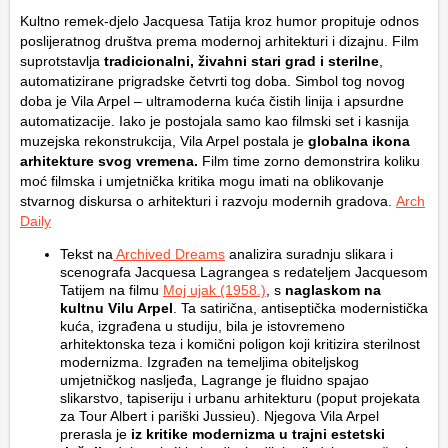
Kultno remek-djelo Jacquesa Tatija kroz humor propituje odnos
poslijeratnog društva prema modernoj arhitekturi i dizajnu. Film
suprotstavlja
tradicionalni, živahni stari grad i sterilne
,
automatizirane prigradske četvrti tog doba. Simbol tog novog
doba je Vila Arpel – ultramoderna kuća čistih linija i apsurdne
automatizacije. Iako je postojala samo kao filmski set i kasnija
muzejska rekonstrukcija, Vila Arpel postala je
globalna ikona
arhitekture svog vremena.
Film time zorno demonstrira koliku
moć filmska i umjetnička kritika mogu imati na oblikovanje
stvarnog diskursa o arhitekturi i razvoju modernih gradova.
Arch
Daily
Tekst na
Archived Dreams
analizira suradnju slikara i
scenografa Jacquesa Lagrangea s redateljem Jacquesom
Tatijem na filmu
Moj ujak
(1958.)
, s
naglaskom na
kultnu Vilu Arpel
. Ta satirična, antiseptička modernistička
kuća, izgrađena u studiju, bila je istovremeno
arhitektonska teza i komični poligon koji kritizira sterilnost
modernizma. Izgrađen na temeljima obiteljskog
umjetničkog nasljeđa, Lagrange je fluidno spajao
slikarstvo, tapiseriju i urbanu arhitekturu (poput projekata
za Tour Albert i pariški Jussieu). Njegova Vila Arpel
prerasla je
iz kritike modernizma u trajni estetski