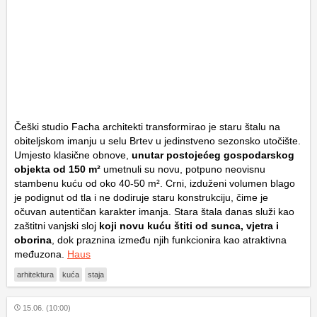
Češki studio Facha architekti transformirao je staru štalu na
obiteljskom imanju u selu Brtev u jedinstveno sezonsko utočište.
Umjesto klasične obnove,
unutar postojećeg gospodarskog
objekta od 150 m²
umetnuli su novu, potpuno neovisnu
stambenu kuću od oko 40-50 m². Crni, izduženi volumen blago
je podignut od tla i ne dodiruje staru konstrukciju, čime je
očuvan autentičan karakter imanja. Stara štala danas služi kao
zaštitni vanjski sloj
koji novu kuću štiti od sunca, vjetra i
oborina
, dok praznina između njih funkcionira kao atraktivna
međuzona.
Haus
arhitektura
kuća
staja
15.06. (10:00)