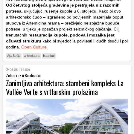
Od četvrtog stoljeća građevina je pretrpjela niz razornih
potresa
, uključujući rušenje kupole u 6. stoljeću. Kako bi ovo
arhitektonsko čudo – izgrađeno od povijesnih materijala poput
stupova iz Artemidina hrama – preživjelo neizbježne buduće
potrese, u tijeku je opsežan projekt seizmičkog ojačanja. Cilj
trenutačnih
restauracija kupole, podova i mozaika jest
očuvati strukturu
kako bi svjedočila povijesti i idućih tisuću i pol
godina.
Open Culture
Aja Sofija
arhitektura
Istanbul
06.06. (14:00)
Zeleni rez u Bordeauxu
Zanimljiva arhitektura: stambeni kompleks La
Vallée Verte s vrtlarskim prolazima