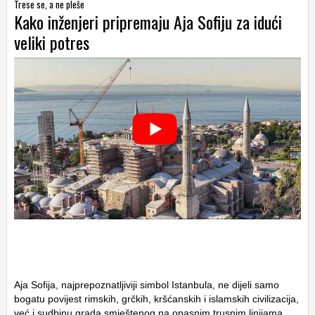
Trese se, a ne pleše
Kako inženjeri pripremaju Aja Sofiju za idući
veliki potres
Aja Sofija, najprepoznatljiviji simbol Istanbula, ne dijeli samo
bogatu povijest rimskih, grčkih, kršćanskih i islamskih civilizacija,
već i sudbinu grada smještenog na opasnim trusnim linijama.