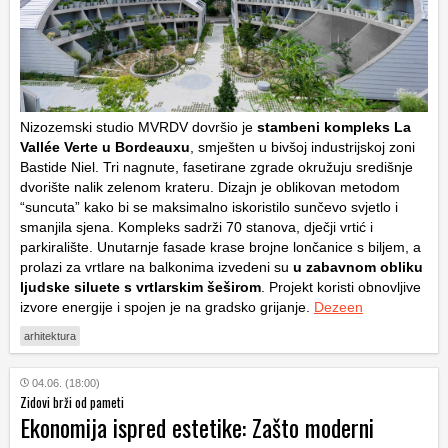
Nizozemski studio MVRDV dovršio je
stambeni kompleks La
Vallée Verte u Bordeauxu
, smješten u bivšoj industrijskoj zoni
Bastide Niel. Tri nagnute, fasetirane zgrade okružuju središnje
dvorište nalik zelenom krateru. Dizajn je oblikovan metodom
“suncuta” kako bi se maksimalno iskoristilo sunčevo svjetlo i
smanjila sjena. Kompleks sadrži 70 stanova, dječji vrtić i
parkiralište. Unutarnje fasade krase brojne lončanice s biljem, a
prolazi za vrtlare na balkonima izvedeni su
u zabavnom obliku
ljudske siluete s vrtlarskim šeširom
. Projekt koristi obnovljive
izvore energije i spojen je na gradsko grijanje.
Dezeen
arhitektura
04.06. (18:00)
Zidovi brži od pameti
Ekonomija ispred estetike: Zašto moderni