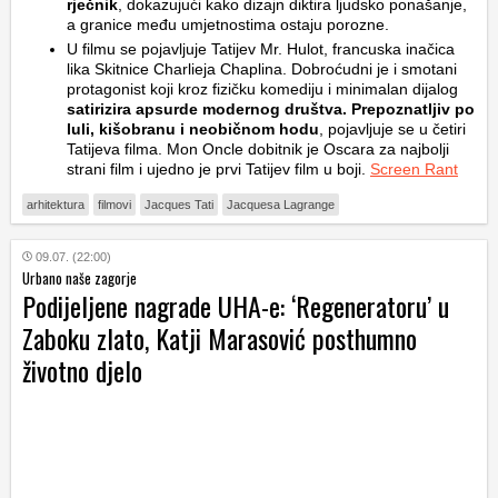
rječnik
, dokazujući kako dizajn diktira ljudsko ponašanje,
a granice među umjetnostima ostaju porozne.
U filmu se pojavljuje Tatijev Mr. Hulot, francuska inačica
lika Skitnice Charlieja Chaplina. Dobroćudni je i smotani
protagonist koji kroz fizičku komediju i minimalan dijalog
satirizira apsurde modernog društva. Prepoznatljiv po
luli, kišobranu i neobičnom hodu
, pojavljuje se u četiri
Tatijeva filma. Mon Oncle dobitnik je Oscara za najbolji
strani film i ujedno je prvi Tatijev film u boji.
Screen Rant
arhitektura
filmovi
Jacques Tati
Jacquesa Lagrange
09.07. (22:00)
Urbano naše zagorje
Podijeljene nagrade UHA-e: ‘Regeneratoru’ u
Zaboku zlato, Katji Marasović posthumno
životno djelo