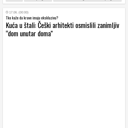
17.06. (00:00)
Tko kaže da krave imaju ekskluzivu?
Kuća u štali: Češki arhitekti osmislili zanimljiv
“dom unutar doma”