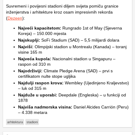
Suvremeni i povijesni stadioni diljem svijeta pomiču granice
inženjerstva i arhitekture kroz osam impresivnih rekorda
(
Dezeen
):
Najveći kapacitetom:
Rungrado 1st of May (Sjeverna
Koreja) – 150.000 mjesta
Najskuplji:
SoFi Stadium (SAD) – 5,5 milijardi dolara
Najviši:
Olimpijski stadion u Montrealu (Kanada) – toranj
visine 165 m
Najveća kupola:
Nacionalni stadion u Singapuru –
raspon od 310 m
Najodrživiji:
Climate Pledge Arena (SAD) – prvi s
certifikatom nulte stope ugljika
Najdulji raspon krova:
Wembley (Ujedinjeno Kraljevstvo)
– luk od 315 m
Najduže u uporabi:
Deepdale (Engleska) – u funkciji od
1878
Najviša nadmorska visina:
Daniel Alcides Carrión (Peru)
– 4.338 metara
arhitektura
stadioni