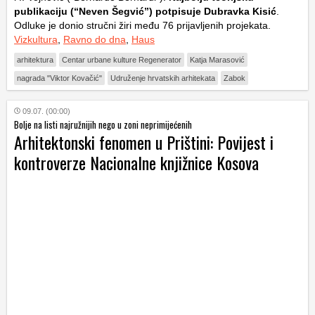
publikaciju (“Neven Šegvić”) potpisuje Dubravka Kisić
.
Odluke je donio stručni žiri među 76 prijavljenih projekata.
Vizkultura
,
Ravno do dna
,
Haus
arhitektura
Centar urbane kulture Regenerator
Katja Marasović
nagrada "Viktor Kovačić"
Udruženje hrvatskih arhitekata
Zabok
09.07. (00:00)
Bolje na listi najružnijih nego u zoni neprimijećenih
Arhitektonski fenomen u Prištini: Povijest i
kontroverze Nacionalne knjižnice Kosova