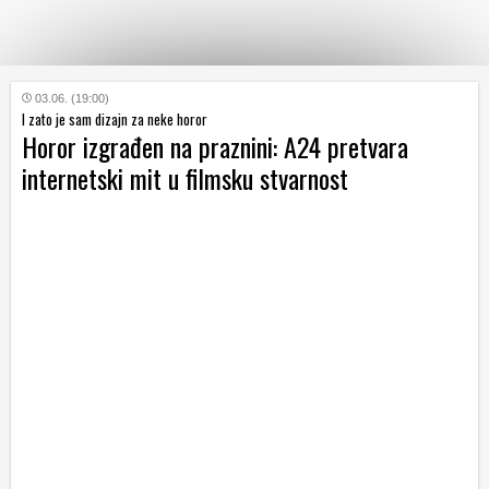
KATEGORIJE
03.06. (19:00)
I zato je sam dizajn za neke horor
Horor izgrađen na praznini: A24 pretvara
HRVATSKI
internetski mit u filmsku stvarnost
WEB