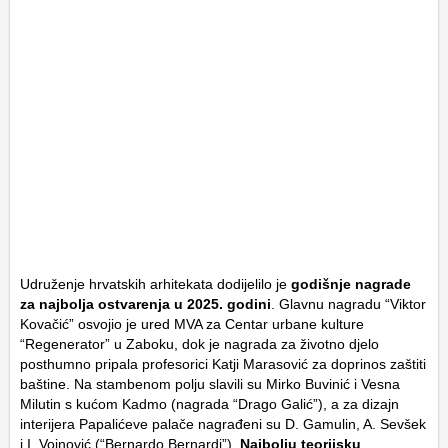
Udruženje hrvatskih arhitekata dodijelilo je
godišnje nagrade
za najbolja ostvarenja u 2025. godini
. Glavnu nagradu “Viktor
Kovačić” osvojio je ured MVA za Centar urbane kulture
“Regenerator” u Zaboku, dok je nagrada za životno djelo
posthumno pripala profesorici Katji Marasović za doprinos zaštiti
baštine. Na stambenom polju slavili su Mirko Buvinić i Vesna
Milutin s kućom Kadmo (nagrada “Drago Galić”), a za dizajn
interijera Papalićeve palače nagrađeni su D. Gamulin, A. Sevšek
i I. Vojnović (“Bernardo Bernardi”).
Najbolju teorijsku