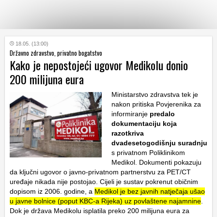
KATEGORIJE
18.05. (13:00)
Državno zdravstvo, privatno bogatstvo
Kako je nepostojeći ugovor Medikolu donio
HRVATSKI
200 milijuna eura
WEB
Ministarstvo zdravstva tek je
nakon pritiska Povjerenika za
informiranje
predalo
dokumentaciju koja
razotkriva
dvadesetogodišnju suradnju
s privatnom Poliklinikom
Medikol. Dokumenti pokazuju
da ključni ugovor o javno-privatnom partnerstvu za PET/CT
uređaje nikada nije postojao. Cijeli je sustav pokrenut običnim
dopisom iz 2006. godine, a
Medikol je bez javnih natječaja ušao
u javne bolnice (poput KBC-a Rijeka) uz povlaštene najamnine
.
Dok je država Medikolu isplatila preko 200 milijuna eura za