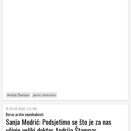
Andrija Štampar
javno zdravstvo
25.03.2020. (11:30)
Borac protiv nejednakosti
Sanja Modrić: Podsjetimo se što je za nas
učinio veliki doktor Andrija Štampar