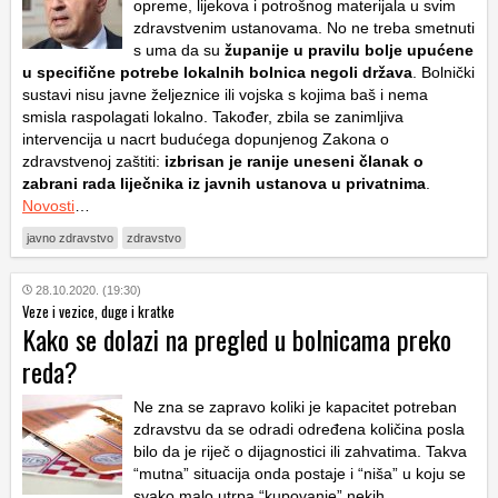
opreme, lijekova i potrošnog materijala u svim
zdravstvenim ustanovama. No ne treba smetnuti
s uma da su
županije u pravilu bolje upućene
u specifične potrebe lokalnih bolnica negoli država
. Bolnički
sustavi nisu javne željeznice ili vojska s kojima baš i nema
smisla raspolagati lokalno. Također, zbila se zanimljiva
intervencija u nacrt budućega dopunjenog Zakona o
zdravstvenoj zaštiti:
izbrisan je ranije uneseni članak o
zabrani rada liječnika iz javnih ustanova u privatnima
.
Novosti
…
javno zdravstvo
zdravstvo
28.10.2020. (19:30)
Veze i vezice, duge i kratke
Kako se dolazi na pregled u bolnicama preko
reda?
Ne zna se zapravo koliki je kapacitet potreban
zdravstvu da se odradi određena količina posla
bilo da je riječ o dijagnostici ili zahvatima. Takva
“mutna” situacija onda postaje i “niša” u koju se
svako malo utrpa “kupovanje” nekih