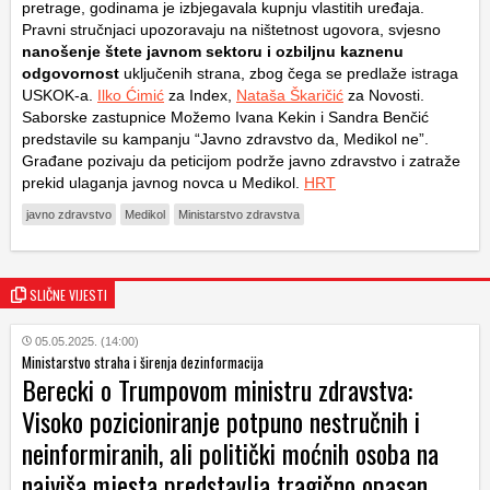
pretrage, godinama je izbjegavala kupnju vlastitih uređaja.
Pravni stručnjaci upozoravaju na ništetnost ugovora, svjesno
nanošenje štete javnom sektoru i ozbiljnu kaznenu
odgovornost
uključenih strana, zbog čega se predlaže istraga
USKOK-a.
Ilko Ćimić
za Index,
Nataša Škaričić
za Novosti.
Saborske zastupnice Možemo Ivana Kekin i Sandra Benčić
predstavile su kampanju “Javno zdravstvo da, Medikol ne”.
Građane pozivaju da peticijom podrže javno zdravstvo i zatraže
prekid ulaganja javnog novca u Medikol.
HRT
javno zdravstvo
Medikol
Ministarstvo zdravstva
SLIČNE VIJESTI
05.05.2025. (14:00)
Ministarstvo straha i širenja dezinformacija
Berecki o Trumpovom ministru zdravstva:
Visoko pozicioniranje potpuno nestručnih i
neinformiranih, ali politički moćnih osoba na
najviša mjesta predstavlja tragično opasan