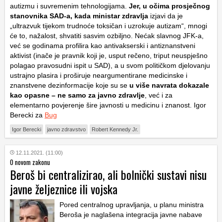
autizmu i suvremenim tehnologijama.
Jer, u očima prosječnog
stanovnika SAD-a, kada ministar zdravlja
izjavi da je
„ultrazvuk tijekom trudnoće toksičan i uzrokuje autizam“, mnogi
će to, nažalost, shvatiti sasvim ozbiljno. Nećak slavnog JFK-a,
već se godinama profilira kao antivakserski i antiznanstveni
aktivist (inače je pravnik koji je, usput rečeno, triput neuspješno
polagao pravosudni ispit u SAD), a u svom političkom djelovanju
ustrajno plasira i proširuje neargumentirane medicinske i
znanstvene dezinformacije koje su se
u više navrata dokazale
kao opasne – ne samo za javno zdravlje
, već i za
elementarno povjerenje šire javnosti u medicinu i znanost. Igor
Berecki za
Bug
Igor Berecki
javno zdravstvo
Robert Kennedy Jr.
12.11.2021. (11:00)
O novom zakonu
Beroš bi centralizirao, ali bolnički sustavi nisu
javne željeznice ili vojska
Pored centralnog upravljanja, u planu ministra
Beroša je naglašena integracija javne nabave