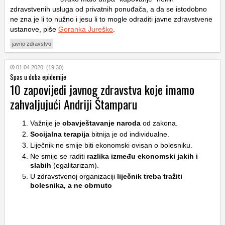
zdravstvenih usluga od privatnih ponuđača, a da se istodobno
ne zna je li to nužno i jesu li to mogle odraditi javne zdravstvene
ustanove, piše
Goranka Jureško
.
javno zdravstvo
01.04.2020. (19:30)
Spas u doba epidemije
10 zapovijedi javnog zdravstva koje imamo
zahvaljujući Andriji Štamparu
Važnije je
obavještavanje naroda
od zakona.
Socijalna terapija
bitnija je od individualne.
Liječnik ne smije biti ekonomski ovisan o bolesniku.
Ne smije se raditi
razlika između ekonomski jakih i
slabih
(egalitarizam).
U zdravstvenoj organizaciji
liječnik treba tražiti
bolesnika, a ne obrnuto