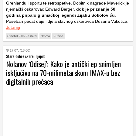
Grenlandu i sportu te retrospetive. Dobitnik nagrade Maverick je
njemački oskarovac Edward Berger,
dok je priznanje 50
godina pripalo glumačkoj legendi Zijahu Sokoloviću
.
Poseban pečat daju i djela slavnog oskarovca Dušana Vukotića.
Jutarnji
Cinehill Film Festival
filmovi
Fužine
17.07. (18:00)
Stare dobre škare i ljepilo
Nolanov ‘Odisej’: Kako je antički ep snimljen
isključivo na 70-milimetarskom IMAX-u bez
digitalnih prečaca