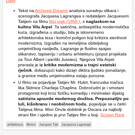
Daily
Tekst na
Archived Dreams
analizira suradnju slikara i
scenografa Jacquesa Lagrangea s redateljem Jacquesom
Tatijem na filmu
Moj ujak
(1958.)
, s
naglaskom na
kultnu Vilu Arpel
. Ta satirična, antiseptička modernistička
kuća, izgrađena u studiju, bila je istovremeno
arhitektonska teza i komični poligon koji kritizira sterilnost
modernizma. Izgrađen na temeljima obiteljskog
umjetničkog nasljeđa, Lagrange je fluidno spajao
slikarstvo, tapiseriju i urbanu arhitekturu (poput projekata
za Tour Albert i pariški Jussieu). Njegova Vila Arpel
prerasla je
iz kritike modernizma u trajni estetski
rječnik
, dokazujući kako dizajn diktira ljudsko ponašanje,
a granice među umjetnostima ostaju porozne.
U filmu se pojavljuje Tatijev Mr. Hulot, francuska inačica
lika Skitnice Charlieja Chaplina. Dobroćudni je i smotani
protagonist koji kroz fizičku komediju i minimalan dijalog
satirizira apsurde modernog društva. Prepoznatljiv po
luli, kišobranu i neobičnom hodu
, pojavljuje se u četiri
Tatijeva filma. Mon Oncle dobitnik je Oscara za najbolji
strani film i ujedno je prvi Tatijev film u boji.
Screen Rant
arhitektura
filmovi
Jacques Tati
Jacquesa Lagrange