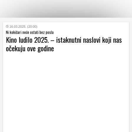
KATEGORIJE
16.03.2025. (20:00)
Ni kokičari neće ostati bez posla
Kino ludilo 2025. – istaknutni naslovi koji nas
HRVATSKI
očekuju ove godine
WEB