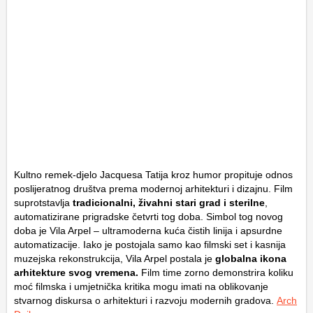
Kultno remek-djelo Jacquesa Tatija kroz humor propituje odnos
poslijeratnog društva prema modernoj arhitekturi i dizajnu. Film
suprotstavlja
tradicionalni, živahni stari grad i sterilne
,
automatizirane prigradske četvrti tog doba. Simbol tog novog
doba je Vila Arpel – ultramoderna kuća čistih linija i apsurdne
automatizacije. Iako je postojala samo kao filmski set i kasnija
muzejska rekonstrukcija, Vila Arpel postala je
globalna ikona
arhitekture svog vremena.
Film time zorno demonstrira koliku
moć filmska i umjetnička kritika mogu imati na oblikovanje
stvarnog diskursa o arhitekturi i razvoju modernih gradova.
Arch