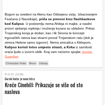
Bogovi su svedeni na Atenu kao Odisejevu viziju. Izbacivanjem
Feačana (i Nausikaje),
priča se prenosi kroz flashbackove
kod Kalipso
. U podzemlju nema Ahileja ni majke, a nasilni
prizori vješanja ropkinja i mučenja kozara su ublaženi. Prikaz
Trojanskog konja je dodan, kao i lik Sinona te koncept
trgovačkih ratova kao stvarni povod Trojanskom ratu (dok je
otmica Helene samo izgovor). Nema smicalica s Kiklopom,
Kalipso koristi lotos umjesto strasti, a Kirka
iz samilosti
vraća ljude u izvorni oblik. Kraj vam nećemo spojlat.
tportal
,
Guardian
Christopher Nolan
filmovi
Odiseja
21.07. (12:00)
Gorski kotar je nova Istra
Kreće Cinehill: Prikazuje se više od sto
naslova