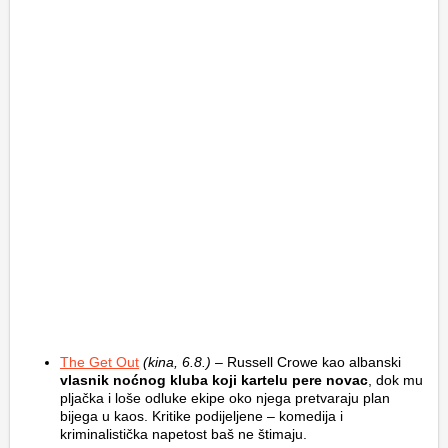
The Get Out
(kina, 6.8.)
– Russell Crowe kao albanski
vlasnik noćnog kluba koji kartelu pere novac
, dok mu
pljačka i loše odluke ekipe oko njega pretvaraju plan
bijega u kaos. Kritike podijeljene – komedija i
kriminalistička napetost baš ne štimaju.