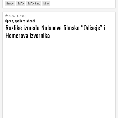
filmovi
IMAX
IMAX kino
kino
21.07. (14:00)
Oprez, spoilers ahead!
Razlike između Nolanove filmske “Odiseje” i
Homerova izvornika