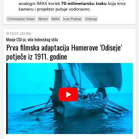
analogni IMAX koristi
70-milimetarsku traku
koja kroz
kameru i projektor putuje vodoravno.
Christopher Nolan
filmovi
IMAX
Ivan Podnar
Odiseja
13.07. (22:00)
Manje CGI-ja, više helenskog stila
Prva filmska adaptacija Homerove ‘Odiseje’
potječe iz 1911. godine