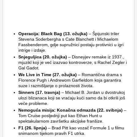
Operacija: Black Bag (13. ožujka)
– Špijunski triler
Stevena Soderbergha s Cate Blanchett i Michaelom
Fassbenderom, gdje supružnici postaju protivnici u igri
intrige i izdaje.
Snjeguljica (20. ožujka)
– Disneyjev remake iz 1937.,
mjuzikl koji je već izazvao kontroverze, s Rachel Zegler i
Gal Gadot.
We Live in Time (27. ožujka)
– Romantična drama s
Florence Pugh i Andrewom Garfieldom koja garantira
suze i razmišljanje o prolaznosti života.
Sinners (17. travnja)
– Michael B. Jordan u dvostrukoj
ulozi blizanaca koji se vraćaju kući samo da bi otkrili još
veće probleme.
Nemoguća misija: Konačna odmazda (22. svibnja)
–
Tom Cruise posljednji put kao Ethan Hunt u
spektakularnom završetku akcijske franšize.
F1 (26. lipnja)
– Brad Pitt kao vozač Formule 1 u filmu
snimanom tijekom pravih F1 utrka.