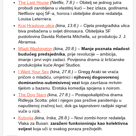
The Last House
(Netflix, 7.8.)
– Obitelj se jednog jutra
probudi zarobljena u vlastitoj kući – bez izlaza, godinama.
Netflixov spoj SF-a, horora i obiteljske drame redatelja
Louisa Leterriera.
Kraj Hrastove ulice
(kina, 13.8.)
– Cijela predgrađska ulica
biva prebačena u svijet dinosaura. Obiteljska SF
pustolovina Davida Roberta Mitchella, uz produkciju J. J.
Abramsa.
Mladi Washington
(kina, 20.8.)
–
Manje poznata mladost
budućeg predsjednika
, prije revolucije – ambicija,
imanje i prvi vojni zadaci. Povijesna drama iz kršćanske
produkcijske kuće Angel Studios.
I Want Your Sex
(kina, 27.8.)
– Gregg Araki se vraća
pričom o mladiću, umjetnici i
njihovoj dogovorenoj
dominantno-submisivnoj vezi
koja završava mrtvim
tijelom u bazenu. Erotska komedija spojena s noirom.
The Dog Stars
(kina, 27.8.)
– Postapokaliptična drama
Ridleyja Scotta: pilot i njegov pas prežive pandemiju u
napuštenoj zračnoj luci, dok ga tajanstveni radijski signal
vuče u rizik.
Kolonija
(kina, Irska, 28.8.)
– Novi zombi-horor redatelja
Vlaka za Busan:
zaraženi funkcioniraju kao kolektivna
svijest
koja uči iz svakog poraza preživjelih.