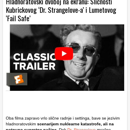
Hladnoratovski dvoboj na ekranu: Sličnosti
Kubrickovog ‘Dr. Strangelove-a’ i Lumetovog
‘Fail Safe’
Oba filma zapravo vrlo slične radnje i settinga, bave se jezivim
hladnoratovskim
scenarijem nuklearne katastrofe, ali na
potpuno suprotne načine
. Dok
Dr. Strangelove
mračno