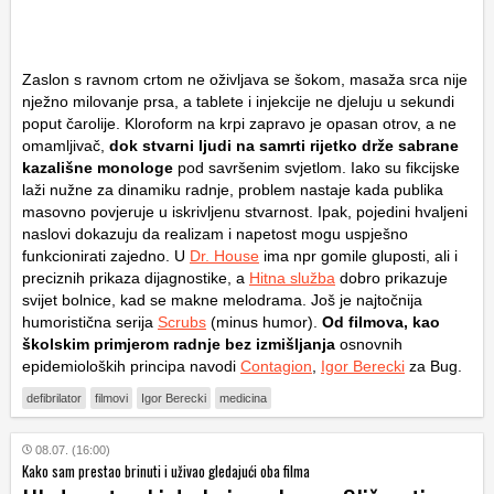
Zaslon s ravnom crtom ne oživljava se šokom, masaža srca nije
nježno milovanje prsa, a tablete i injekcije ne djeluju u sekundi
poput čarolije. Kloroform na krpi zapravo je opasan otrov, a ne
omamljivač,
dok stvarni ljudi na samrti rijetko drže sabrane
kazališne monologe
pod savršenim svjetlom. Iako su fikcijske
laži nužne za dinamiku radnje, problem nastaje kada publika
masovno povjeruje u iskrivljenu stvarnost. Ipak, pojedini hvaljeni
naslovi dokazuju da realizam i napetost mogu uspješno
funkcionirati zajedno. U
Dr. House
ima npr gomile gluposti, ali i
preciznih prikaza dijagnostike, a
Hitna služba
dobro prikazuje
svijet bolnice, kad se makne melodrama. Još je najtočnija
humoristična serija
Scrubs
(minus humor).
Od filmova, kao
školskim primjerom radnje bez izmišljanja
osnovnih
epidemioloških principa navodi
Contagion
,
Igor Berecki
za Bug.
defibrilator
filmovi
Igor Berecki
medicina
08.07. (16:00)
Kako sam prestao brinuti i uživao gledajući oba filma