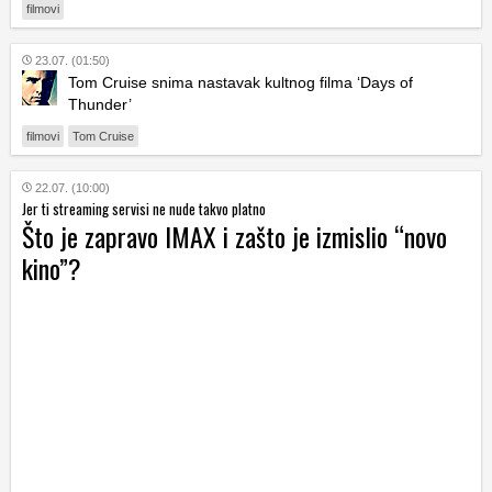
filmovi
23.07. (01:50)
Tom Cruise snima nastavak kultnog filma ‘Days of
Thunder’
filmovi
Tom Cruise
22.07. (10:00)
Jer ti streaming servisi ne nude takvo platno
Što je zapravo IMAX i zašto je izmislio “novo
kino”?