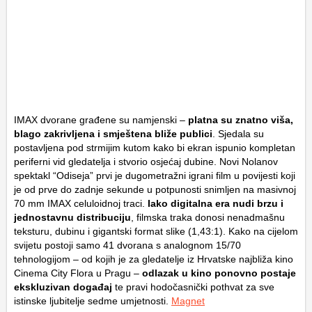
IMAX dvorane građene su namjenski –
platna su znatno viša,
blago zakrivljena i smještena bliže publici
. Sjedala su
postavljena pod strmijim kutom kako bi ekran ispunio kompletan
periferni vid gledatelja i stvorio osjećaj dubine. Novi Nolanov
spektakl “Odiseja” prvi je dugometražni igrani film u povijesti koji
je od prve do zadnje sekunde u potpunosti snimljen na masivnoj
70 mm IMAX celuloidnoj traci.
Iako digitalna era nudi brzu i
jednostavnu distribuciju
, filmska traka donosi nenadmašnu
teksturu, dubinu i gigantski format slike (1,43:1). Kako na cijelom
svijetu postoji samo 41 dvorana s analognom 15/70
tehnologijom – od kojih je za gledatelje iz Hrvatske najbliža kino
Cinema City Flora
u Pragu –
odlazak u kino ponovno postaje
ekskluzivan događaj
te pravi hodočasnički pothvat za sve
istinske ljubitelje sedme umjetnosti.
Magnet