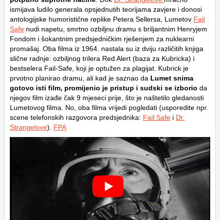
ismijava ludilo generala opsjednutih teorijama zavjere i donosi
antologijske humoristične replike Petera Sellersa, Lumetov
Fail
Safe
nudi napetu, smrtno ozbiljnu dramu s briljantnim Henryjem
Fondom i šokantnim predsjedničkim rješenjem za nuklearni
promašaj. Oba filma iz 1964. nastala su iz dviju različitih knjiga
slične radnje: ozbiljnog trilera Red Alert (baza za Kubricka) i
bestselera Fail-Safe, koji je optužen za plagijat. Kubrick je
prvotno planirao dramu, ali kad je saznao da
Lumet snima
gotovo isti film, promijenio je pristup i sudski se izborio
da
njegov film izađe čak 9 mjeseci prije, što je naštetilo gledanosti
Lumetovog filma. No, oba filma vrijedi pogledati (usporedite npr.
scene telefonskih razgovora predsjednika:
Fail Safe
i
Dr.
Strangelove
).
FPA