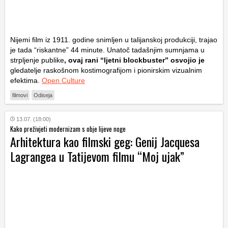
Nijemi film iz 1911. godine snimljen u talijanskoj produkciji, trajao
je tada “riskantne” 44 minute. Unatoč tadašnjim sumnjama u
strpljenje publike
, ovaj rani “ljetni blockbuster” osvojio je
gledatelje raskošnom kostimografijom i pionirskim vizualnim
efektima.
Open Culture
filmovi
Odiseja
13.07. (18:00)
Kako preživjeti modernizam s obje lijeve noge
Arhitektura kao filmski geg: Genij Jacquesa
Lagrangea u Tatijevom filmu “Moj ujak”