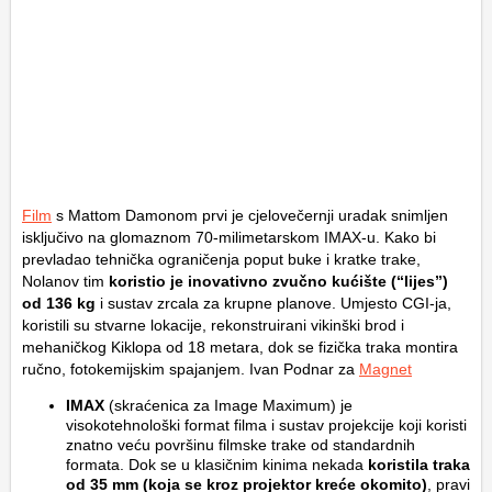
Film
s Mattom Damonom prvi je cjelovečernji uradak snimljen
isključivo na glomaznom 70-milimetarskom IMAX-u. Kako bi
prevladao tehnička ograničenja poput buke i kratke trake,
Nolanov tim
koristio je inovativno zvučno kućište (“lijes”)
od 136 kg
i sustav zrcala za krupne planove. Umjesto CGI-ja,
koristili su stvarne lokacije, rekonstruirani vikinški brod i
mehaničkog Kiklopa od 18 metara, dok se fizička traka montira
ručno, fotokemijskim spajanjem. Ivan Podnar za
Magnet
IMAX
(skraćenica za
Image Maximum
) je
visokotehnološki format filma i sustav projekcije koji koristi
znatno veću površinu filmske trake od standardnih
formata. Dok se u klasičnim kinima nekada
koristila traka
od 35 mm (koja se kroz projektor kreće okomito)
, pravi