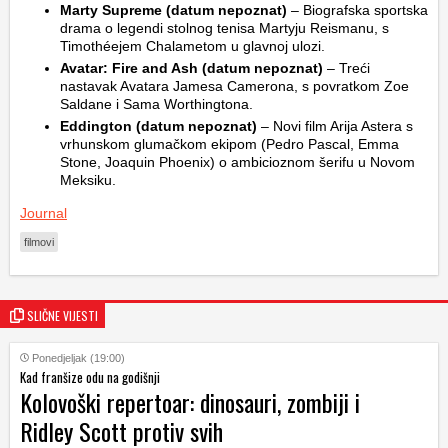
Marty Supreme (datum nepoznat)
– Biografska sportska
drama o legendi stolnog tenisa Martyju Reismanu, s
Timothéejem Chalametom u glavnoj ulozi.
Avatar: Fire and Ash (datum nepoznat)
– Treći
nastavak Avatara Jamesa Camerona, s povratkom Zoe
Saldane i Sama Worthingtona.
Eddington (datum nepoznat)
– Novi film Arija Astera s
vrhunskom glumačkom ekipom (Pedro Pascal, Emma
Stone, Joaquin Phoenix) o ambicioznom šerifu u Novom
Meksiku.
Journal
filmovi
SLIČNE VIJESTI
Ponedjeljak (19:00)
Kad franšize odu na godišnji
Kolovoški repertoar: dinosauri, zombiji i
Ridley Scott protiv svih