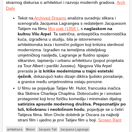
stvarnog diskursa o arhitekturi i razvoju modernih gradova.
Arch
Daily
Tekst na
Archived Dreams
analizira suradnju slikara i
scenografa Jacquesa Lagrangea s redateljem Jacquesom
Tatijem na filmu
Moj ujak
(1958.)
, s
naglaskom na
kultnu Vilu Arpel
. Ta satirična, antiseptička modernistička
kuća, izgrađena u studiju, bila je istovremeno
arhitektonska teza i komični poligon koji kritizira sterilnost
modernizma. Izgrađen na temeljima obiteljskog
umjetničkog nasljeđa, Lagrange je fluidno spajao
slikarstvo, tapiseriju i urbanu arhitekturu (poput projekata
za Tour Albert i pariški Jussieu). Njegova Vila Arpel
prerasla je
iz kritike modernizma u trajni estetski
rječnik
, dokazujući kako dizajn diktira ljudsko ponašanje,
a granice među umjetnostima ostaju porozne.
U filmu se pojavljuje Tatijev Mr. Hulot, francuska inačica
lika Skitnice Charlieja Chaplina. Dobroćudni je i smotani
protagonist koji kroz fizičku komediju i minimalan dijalog
satirizira apsurde modernog društva. Prepoznatljiv po
luli, kišobranu i neobičnom hodu
, pojavljuje se u četiri
Tatijeva filma. Mon Oncle dobitnik je Oscara za najbolji
strani film i ujedno je prvi Tatijev film u boji.
Screen Rant
arhitektura
filmovi
Jacques Tati
Jacquesa Lagrange