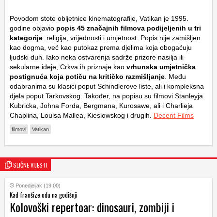
Povodom stote obljetnice kinematografije, Vatikan je 1995.
godine objavio
popis 45 značajnih filmova podijeljenih u tri
kategorije
: religija, vrijednosti i umjetnost. Popis nije zamišljen
kao dogma, već kao putokaz prema djelima koja obogaćuju
ljudski duh. Iako neka ostvarenja sadrže prizore nasilja ili
sekularne ideje, Crkva ih priznaje kao
vrhunska umjetnička
postignuća koja potiču na kritičko razmišljanje
. Među
odabranima su klasici poput
Schindlerove liste
, ali i kompleksna
djela poput Tarkovskog. Također, na popisu su filmovi Stanleyja
Kubricka, Johna Forda, Bergmana, Kurosawe, ali i Charlieja
Chaplina, Louisa Mallea, Kieslowskog i drugih.
Decent Films
filmovi
Vatikan
SLIČNE VIJESTI
Ponedjeljak (19:00)
Kad franšize odu na godišnji
Kolovoški repertoar: dinosauri, zombiji i