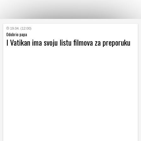
KATEGORIJE
19.04. (12:00)
Odobrio papa
I Vatikan ima svoju listu filmova za preporuku
HRVATSKI
WEB