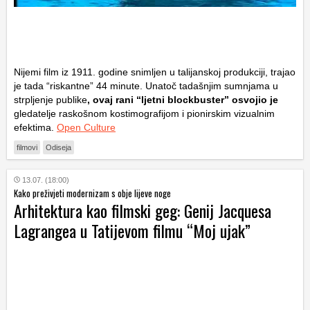
Nijemi film iz 1911. godine snimljen u talijanskoj produkciji, trajao
je tada “riskantne” 44 minute. Unatoč tadašnjim sumnjama u
strpljenje publike
, ovaj rani “ljetni blockbuster” osvojio je
gledatelje raskošnom kostimografijom i pionirskim vizualnim
efektima.
Open Culture
filmovi
Odiseja
13.07. (18:00)
Kako preživjeti modernizam s obje lijeve noge
Arhitektura kao filmski geg: Genij Jacquesa
Lagrangea u Tatijevom filmu “Moj ujak”