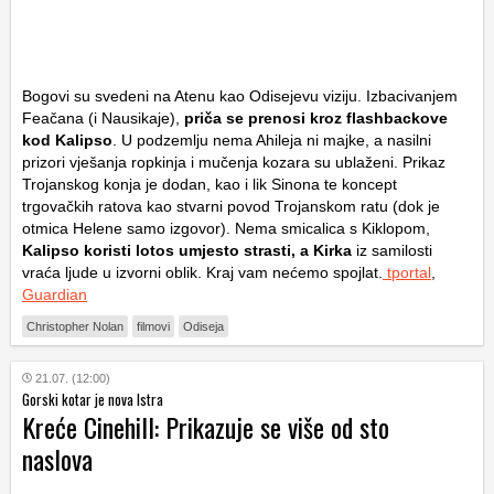
Bogovi su svedeni na Atenu kao Odisejevu viziju. Izbacivanjem
Feačana (i Nausikaje),
priča se prenosi kroz flashbackove
kod Kalipso
. U podzemlju nema Ahileja ni majke, a nasilni
prizori vješanja ropkinja i mučenja kozara su ublaženi. Prikaz
Trojanskog konja je dodan, kao i lik Sinona te koncept
trgovačkih ratova kao stvarni povod Trojanskom ratu (dok je
otmica Helene samo izgovor). Nema smicalica s Kiklopom,
Kalipso koristi lotos umjesto strasti, a Kirka
iz samilosti
vraća ljude u izvorni oblik. Kraj vam nećemo spojlat.
tportal
,
Guardian
Christopher Nolan
filmovi
Odiseja
21.07. (12:00)
Gorski kotar je nova Istra
Kreće Cinehill: Prikazuje se više od sto
naslova