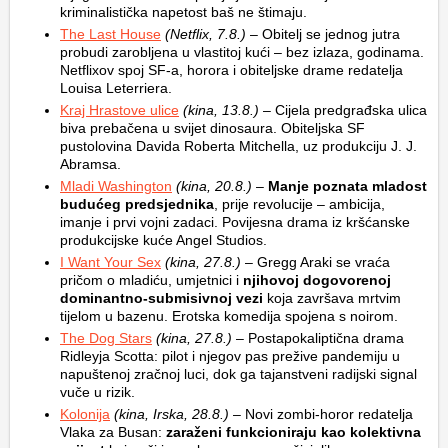
kriminalistička napetost baš ne štimaju.
The Last House
(Netflix, 7.8.)
– Obitelj se jednog jutra
probudi zarobljena u vlastitoj kući – bez izlaza, godinama.
Netflixov spoj SF-a, horora i obiteljske drame redatelja
Louisa Leterriera.
Kraj Hrastove ulice
(kina, 13.8.)
– Cijela predgrađska ulica
biva prebačena u svijet dinosaura. Obiteljska SF
pustolovina Davida Roberta Mitchella, uz produkciju J. J.
Abramsa.
Mladi Washington
(kina, 20.8.)
–
Manje poznata mladost
budućeg predsjednika
, prije revolucije – ambicija,
imanje i prvi vojni zadaci. Povijesna drama iz kršćanske
produkcijske kuće Angel Studios.
I Want Your Sex
(kina, 27.8.)
– Gregg Araki se vraća
pričom o mladiću, umjetnici i
njihovoj dogovorenoj
dominantno-submisivnoj vezi
koja završava mrtvim
tijelom u bazenu. Erotska komedija spojena s noirom.
The Dog Stars
(kina, 27.8.)
– Postapokaliptična drama
Ridleyja Scotta: pilot i njegov pas prežive pandemiju u
napuštenoj zračnoj luci, dok ga tajanstveni radijski signal
vuče u rizik.
Kolonija
(kina, Irska, 28.8.)
– Novi zombi-horor redatelja
Vlaka za Busan:
zaraženi funkcioniraju kao kolektivna