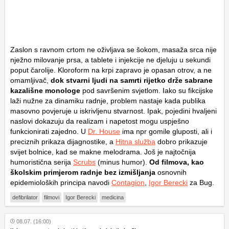
Zaslon s ravnom crtom ne oživljava se šokom, masaža srca nije
nježno milovanje prsa, a tablete i injekcije ne djeluju u sekundi
poput čarolije. Kloroform na krpi zapravo je opasan otrov, a ne
omamljivač,
dok stvarni ljudi na samrti rijetko drže sabrane
kazališne monologe
pod savršenim svjetlom. Iako su fikcijske
laži nužne za dinamiku radnje, problem nastaje kada publika
masovno povjeruje u iskrivljenu stvarnost. Ipak, pojedini hvaljeni
naslovi dokazuju da realizam i napetost mogu uspješno
funkcionirati zajedno. U
Dr. House
ima npr gomile gluposti, ali i
preciznih prikaza dijagnostike, a
Hitna služba
dobro prikazuje
svijet bolnice, kad se makne melodrama. Još je najtočnija
humoristična serija
Scrubs
(minus humor).
Od filmova, kao
školskim primjerom radnje bez izmišljanja
osnovnih
epidemioloških principa navodi
Contagion
,
Igor Berecki
za Bug.
defibrilator
filmovi
Igor Berecki
medicina
08.07. (16:00)