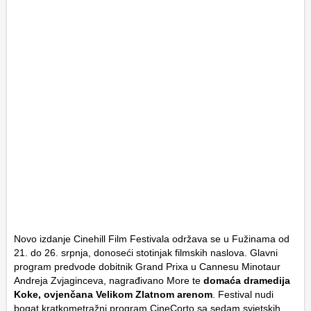
Novo izdanje Cinehill Film Festivala održava se u Fužinama od
21. do 26. srpnja, donoseći stotinjak filmskih naslova. Glavni
program predvode dobitnik Grand Prixa u Cannesu Minotaur
Andreja Zvjaginceva, nagrađivano More te
domaća dramedija
Koke, ovjenčana Velikom Zlatnom arenom
. Festival nudi
bogat kratkometražni program CineCorto sa sedam svjetskih