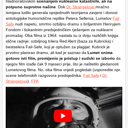
hladnoratovskim
scenarijem nuklearne katastrofe, ali na
potpuno suprotne načine
. Dok
Dr. Strangelove
mračno
ismijava ludilo generala opsjednutih teorijama zavjere i donosi
antologijske humoristične replike Petera Sellersa, Lumetov
Fail
Safe
nudi napetu, smrtno ozbiljnu dramu s briljantnim Henryjem
Fondom i šokantnim predsjedničkim rješenjem za nuklearni
promašaj. Oba filma iz 1964. nastala su iz dviju različitih knjiga
slične radnje: ozbiljnog trilera Red Alert (baza za Kubricka) i
bestselera Fail-Safe, koji je optužen za plagijat. Kubrick je
prvotno planirao dramu, ali kad je saznao da
Lumet snima
gotovo isti film, promijenio je pristup i sudski se izborio
da
njegov film izađe čak 9 mjeseci prije, što je naštetilo gledanosti
Lumetovog filma. No, oba filma vrijedi pogledati (usporedite npr.
scene telefonskih razgovora predsjednika:
Fail Safe
i
Dr.
Strangelove
).
FPA