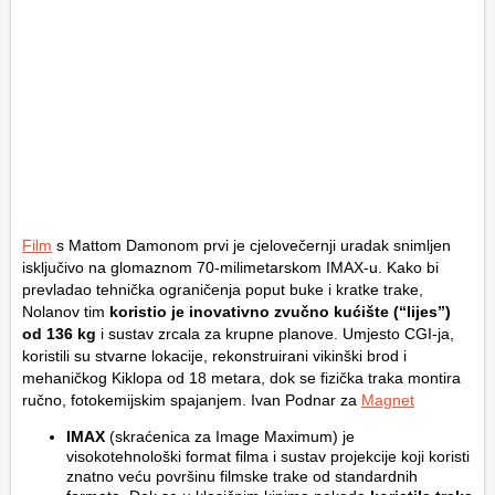
Film
s Mattom Damonom prvi je cjelovečernji uradak snimljen
isključivo na glomaznom 70-milimetarskom IMAX-u. Kako bi
prevladao tehnička ograničenja poput buke i kratke trake,
Nolanov tim
koristio je inovativno zvučno kućište (“lijes”)
od 136 kg
i sustav zrcala za krupne planove. Umjesto CGI-ja,
koristili su stvarne lokacije, rekonstruirani vikinški brod i
mehaničkog Kiklopa od 18 metara, dok se fizička traka montira
ručno, fotokemijskim spajanjem. Ivan Podnar za
Magnet
IMAX
(skraćenica za
Image Maximum
) je
visokotehnološki format filma i sustav projekcije koji koristi
znatno veću površinu filmske trake od standardnih