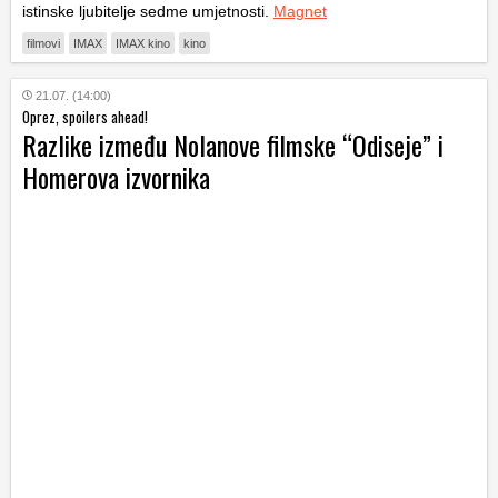
istinske ljubitelje sedme umjetnosti.
Magnet
filmovi
IMAX
IMAX kino
kino
21.07. (14:00)
Oprez, spoilers ahead!
Razlike između Nolanove filmske “Odiseje” i
Homerova izvornika