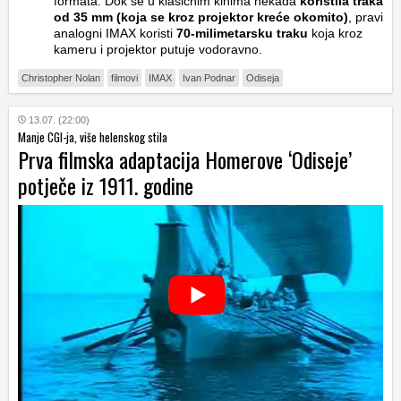
formata. Dok se u klasičnim kinima nekada
koristila traka
od 35 mm (koja se kroz projektor kreće okomito)
, pravi
analogni IMAX koristi
70-milimetarsku traku
koja kroz
kameru i projektor putuje vodoravno.
Christopher Nolan
filmovi
IMAX
Ivan Podnar
Odiseja
13.07. (22:00)
Manje CGI-ja, više helenskog stila
Prva filmska adaptacija Homerove ‘Odiseje’
potječe iz 1911. godine