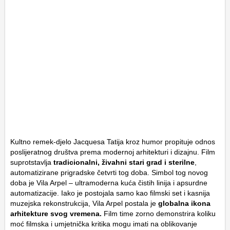
Kultno remek-djelo Jacquesa Tatija kroz humor propituje odnos
poslijeratnog društva prema modernoj arhitekturi i dizajnu. Film
suprotstavlja
tradicionalni, živahni stari grad i sterilne
,
automatizirane prigradske četvrti tog doba. Simbol tog novog
doba je Vila Arpel – ultramoderna kuća čistih linija i apsurdne
automatizacije. Iako je postojala samo kao filmski set i kasnija
muzejska rekonstrukcija, Vila Arpel postala je
globalna ikona
arhitekture svog vremena.
Film time zorno demonstrira koliku
moć filmska i umjetnička kritika mogu imati na oblikovanje