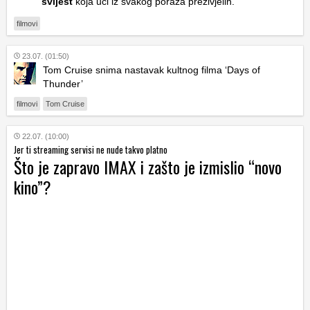
svijest
koja uči iz svakog poraza preživjelih.
filmovi
23.07. (01:50)
Tom Cruise snima nastavak kultnog filma ‘Days of
Thunder’
filmovi
Tom Cruise
22.07. (10:00)
Jer ti streaming servisi ne nude takvo platno
Što je zapravo IMAX i zašto je izmislio “novo
kino”?