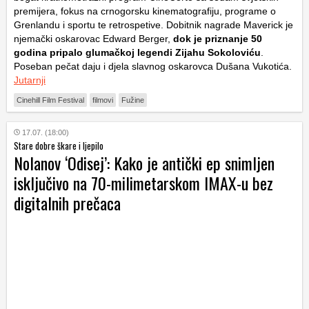
premijera, fokus na crnogorsku kinematografiju, programe o
Grenlandu i sportu te retrospetive. Dobitnik nagrade Maverick je
njemački oskarovac Edward Berger,
dok je priznanje 50
godina pripalo glumačkoj legendi Zijahu Sokoloviću
.
Poseban pečat daju i djela slavnog oskarovca Dušana Vukotića.
Jutarnji
Cinehill Film Festival
filmovi
Fužine
17.07. (18:00)
Stare dobre škare i ljepilo
Nolanov ‘Odisej’: Kako je antički ep snimljen
isključivo na 70-milimetarskom IMAX-u bez
digitalnih prečaca