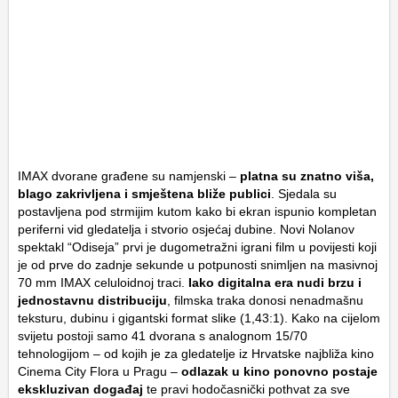
IMAX dvorane građene su namjenski –
platna su znatno viša,
blago zakrivljena i smještena bliže publici
. Sjedala su
postavljena pod strmijim kutom kako bi ekran ispunio kompletan
periferni vid gledatelja i stvorio osjećaj dubine. Novi Nolanov
spektakl “Odiseja” prvi je dugometražni igrani film u povijesti koji
je od prve do zadnje sekunde u potpunosti snimljen na masivnoj
70 mm IMAX celuloidnoj traci.
Iako digitalna era nudi brzu i
jednostavnu distribuciju
, filmska traka donosi nenadmašnu
teksturu, dubinu i gigantski format slike (1,43:1). Kako na cijelom
svijetu postoji samo 41 dvorana s analognom 15/70
tehnologijom – od kojih je za gledatelje iz Hrvatske najbliža kino
Cinema City Flora
u Pragu –
odlazak u kino ponovno postaje
ekskluzivan događaj
te pravi hodočasnički pothvat za sve