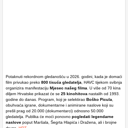
Potaknuti rekordnom gledanošću u 2026. godini, kada je domaći
film privukao preko
800 tisuća gledatelja
, HAVC tijekom svibnja
organizira manifestaciju
Mjesec našeg filma
. U više od 70 kina
diljem Hrvatske prikazat će se
25 kinohitova
nastalih od 1993.
godine do danas. Program, koji je selektirao
Boško Picula
,
obuhvaća igrane, dokumentarne i animirane naslove koji su
prešli prag od 20.000 (dokumentarci) odnosno 50.000
gledatelja. Publika će moći ponovno
pogledati legendarne
naslove
poput
Maršala
,
Šegrta Hlapića
i
Dražena
, ali i brojne
druge.
HRT