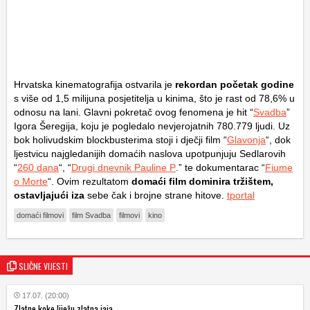
Hrvatska kinematografija ostvarila je
rekordan početak godine
s više od 1,5 milijuna posjetitelja u kinima, što je rast od 78,6% u
odnosu na lani. Glavni pokretač ovog fenomena je hit “
Svadba
”
Igora Šeregija, koju je pogledalo nevjerojatnih 780.779 ljudi. Uz
bok holivudskim blockbusterima stoji i dječji film “
Glavonja
“, dok
ljestvicu najgledanijih domaćih naslova upotpunjuju Sedlarovih
“
260 dana
“, “
Drugi dnevnik Pauline P
.” te dokumentarac “
Fiume
o Morte
“. Ovim rezultatom
domaći film dominira tržištem,
ostavljajući iza
sebe čak i brojne strane hitove.
tportal
domaći filmovi
film Svadba
filmovi
kino
SLIČNE VIJESTI
17.07. (20:00)
Zlatne koke liježu zlatna jaja