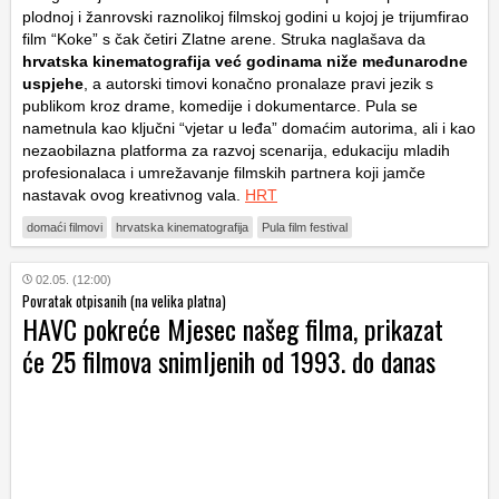
plodnoj i žanrovski raznolikoj filmskoj godini u kojoj je trijumfirao
film “Koke” s čak četiri Zlatne arene. Struka naglašava da
hrvatska kinematografija već godinama niže međunarodne
uspjehe
, a autorski timovi konačno pronalaze pravi jezik s
publikom kroz drame, komedije i dokumentarce. Pula se
nametnula kao ključni “vjetar u leđa” domaćim autorima, ali i kao
nezaobilazna platforma za razvoj scenarija, edukaciju mladih
profesionalaca i umrežavanje filmskih partnera koji jamče
nastavak ovog kreativnog vala.
HRT
domaći filmovi
hrvatska kinematografija
Pula film festival
02.05. (12:00)
Povratak otpisanih (na velika platna)
HAVC pokreće Mjesec našeg filma, prikazat
će 25 filmova snimljenih od 1993. do danas