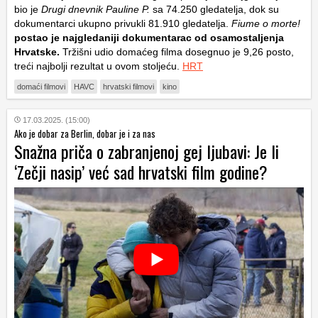
bio je
Drugi dnevnik Pauline P.
sa 74.250 gledatelja, dok su
dokumentarci ukupno privukli 81.910 gledatelja.
Fiume o morte!
postao je najgledaniji dokumentarac od osamostaljenja
Hrvatske.
Tržišni udio domaćeg filma dosegnuo je 9,26 posto,
treći najbolji rezultat u ovom stoljeću.
HRT
domaći filmovi
HAVC
hrvatski filmovi
kino
17.03.2025. (15:00)
Ako je dobar za Berlin, dobar je i za nas
Snažna priča o zabranjenoj gej ljubavi: Je li
‘Zečji nasip’ već sad hrvatski film godine?