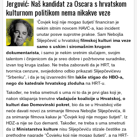
Jergović: Naš kandidat za Oscara s hrvatskom
kulturnom politikom nema nikakve veze
‘Čovjek koji nije mogao šutjeti’ financiran je
nekim sitnim novcem HAVC-a, kao incident
unutar posve suprotne prakse. Sam Nebojša
Slijepčević u hrvatskoj
filmskoj kulturi ima veze
samo s uskim i siromašnim krugom
dokumentarista
, i samo je nekim sretnim slučajem, svojim
talentom i činjenicom da je sreo dobre i požrtvovne suradnike,
izvan tog kruga izašao. Ne treba zaboraviti da je HRT, ta
tvornica cenzure, svojedobno odbio prikazati Slijepčevićevu
“Srbenku”, i da je taj izvanredni film
lakše stigao do HBO-a,
nego do katedrale hrvatskog zloduha
na HRT-u.
Također, ne treba smetnuti s uma ni to da je prvi glas koji je,
nakon sklapanja trenutne
vladajuće koalicije u Hrvatskoj, o
kulturi dao
Domovinski pokret
, bio da se u Hrvatskoj više
neće davati novci za snimanje filmova Nebojše Slijepčevića, ili
za snimanje filmova kakav je “Čovjek koji nije mogao šutjeti”. Iz
HDZ-a nije se čuo demanti. Također, ne treba s uma smetnuti
da iz
Ministarstva kulture
nisu Slijepčeviću stizale čestitke za
prethodne nagrade “Čovjeku koji nije mogao šutjeti”, a na HRT-