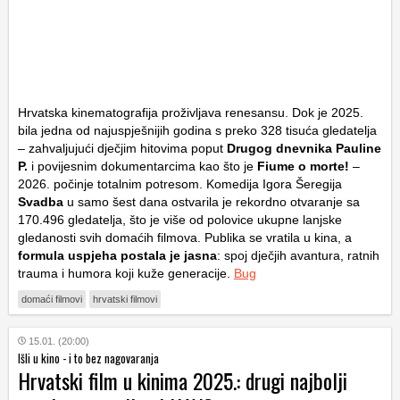
Hrvatska kinematografija proživljava renesansu. Dok je 2025.
bila jedna od najuspješnijih godina s preko 328 tisuća gledatelja
– zahvaljujući dječjim hitovima poput
Drugog dnevnika Pauline
P.
i povijesnim dokumentarcima kao što je
Fiume o morte!
–
2026. počinje totalnim potresom. Komedija Igora Šeregija
Svadba
u samo šest dana ostvarila je rekordno otvaranje sa
170.496 gledatelja, što je više od polovice ukupne lanjske
gledanosti svih domaćih filmova. Publika se vratila u kina, a
formula uspjeha postala je jasna
: spoj dječjih avantura, ratnih
trauma i humora koji kuže generacije.
Bug
domaći filmovi
hrvatski filmovi
15.01. (20:00)
Išli u kino - i to bez nagovaranja
Hrvatski film u kinima 2025.: drugi najbolji