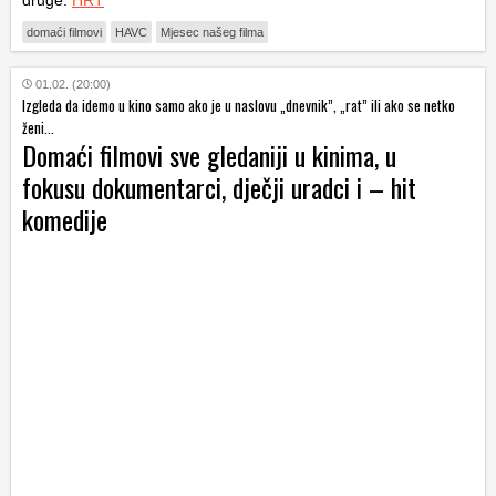
domaći filmovi
HAVC
Mjesec našeg filma
01.02. (20:00)
Izgleda da idemo u kino samo ako je u naslovu „dnevnik”, „rat” ili ako se netko
ženi...
Domaći filmovi sve gledaniji u kinima, u
fokusu dokumentarci, dječji uradci i – hit
komedije