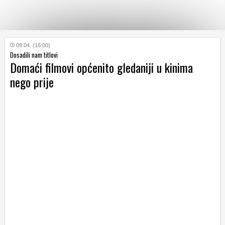
KATEGORIJE
09.04. (16:00)
Dosadili nam titlovi
Domaći filmovi općenito gledaniji u kinima
HRVATSKI
nego prije
WEB