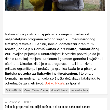
Nakon što je postigao uspjeh uvrštavanjem u jedan od
natjecateljskih programa ovogodišnjeg 75. međunarodnog
filmskog festivala u Berlinu, novi dugometražni igrani
film
redateljice Čejen Černić Čanak o prekinutoj romantičnoj
vezi
dvojice prijatelja u unutrašnjosti Hrvatske potvrđuje da je
riječ o radu koji režijom, zapletom i glumom generira i svježinu i
oštrinu… Ukratko, riječ je o sporogorućem, ali intenzivnom
prikazu ograničenja i prelaženja granica
kada je u pitanju
ljudska potreba za ljubavlju i prihvaćanjem.
I to ona u
formativnim godinama, kada se štošta doživljava fatalistički te
određujuće za cijeli život.
Boško Picula
za tportal
Boško Picula
Čejen Černić Čanak
domaći filmovi
recenzija filma
02.02.2025. (19:00)
Oni ne bi prepoznali materijal za Oscare ni da im se nađe pred nosom