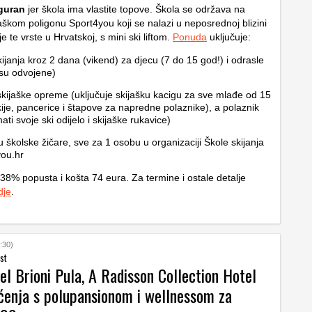
iguran
jer škola ima vlastite topove. Škola se održava na
aškom poligonu Sport4you koji se nalazi u neposrednoj blizini
 je te vrste u Hrvatskoj, s mini ski liftom.
Ponuda
uključuje:
kijanja kroz 2 dana (vikend) za djecu (7 do 15 god!) i odrasle
su odvojene)
kijaške opreme (uključuje skijašku kacigu za sve mlađe od 15
kije, pancerice i štapove za napredne polaznike), a polaznik
ti svoje ski odijelo i skijaške rukavice)
 školske žičare, sve za 1 osobu u organizaciji Škole skijanja
ou.hr
38% popusta i košta 74 eura. Za termine i ostale detalje
dje
.
:30)
st
l Brioni Pula, A Radisson Collection Hotel
ćenja s polupansionom i wellnessom za