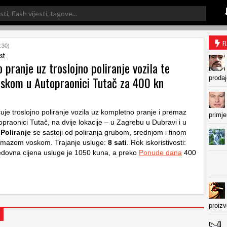
F
:30)
st
pranje uz troslojno poliranje vozila te
skom u Autopraonici Tutač za 400 kn
prodaj
uje troslojno poliranje vozila uz kompletno pranje i premaz
primje
praonici Tutač, na dvije lokacije – u Zagrebu u Dubravi i u
.
Poliranje
se sastoji od poliranja grubom, srednjom i finom
emazom voskom. Trajanje usluge:
8 sati
. Rok iskoristivosti:
dovna cijena usluge je 1050 kuna, a preko
Ponude dana
400
proiz