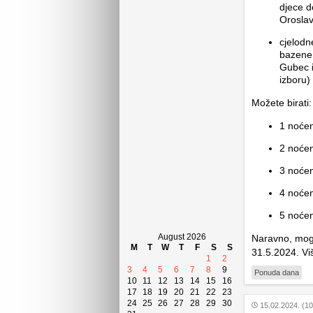
djece d
Oroslav
cjelodn
bazene 
Gubec i
izboru)
Možete birati:
1 noćen
2 noćen
3 noćen
4 noćen
5 noćen
August 2026
Naravno, moguć
M
T
W
T
F
S
S
31.5.2024. Vi
1
2
3
4
5
6
7
8
9
Ponuda dana
10
11
12
13
14
15
16
17
18
19
20
21
22
23
24
25
26
27
28
29
30
15.02.2024. (10