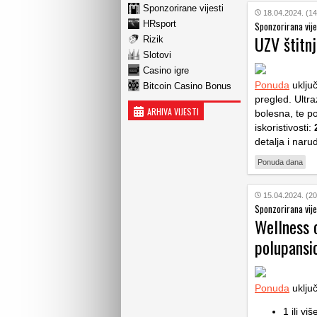
Sponzorirane vijesti
18.04.2024. (14
HRsport
Sponzorirana vije
UZV štitn
Rizik
Slotovi
Casino igre
Ponuda
uključ
Bitcoin Casino Bonus
pregled. Ultra
ARHIVA VIJESTI
bolesna, te po
iskoristivosti:
detalja i naru
Ponuda dana
15.04.2024. (20
Sponzorirana vije
Wellness o
polupansi
Ponuda
uključ
1 ili v