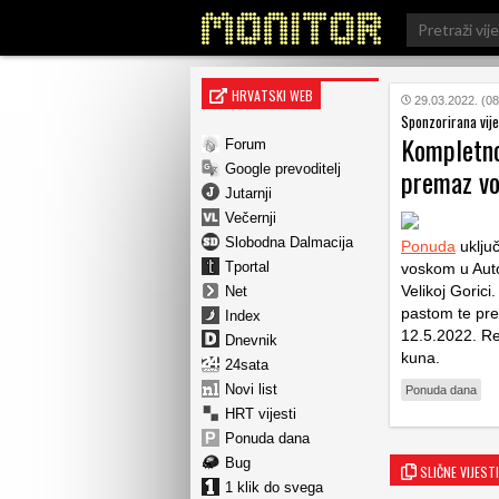
Search
for:
HRVATSKI WEB
29.03.2022. (08
Sponzorirana vije
Kompletno 
Forum
Google prevoditelj
premaz vo
Jutarnji
Večernji
Slobodna Dalmacija
Ponuda
uključ
Tportal
voskom u Auto
Velikoj Gorici
Net
pastom te pr
Index
12.5.2022. Re
Dnevnik
kuna.
24sata
Novi list
Ponuda dana
HRT vijesti
Ponuda dana
Bug
SLIČNE VIJESTI
1 klik do svega