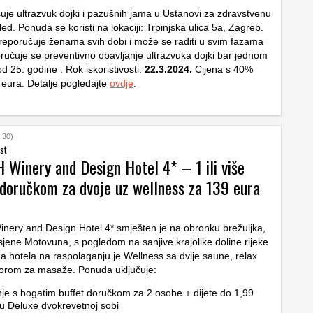
uje ultrazvuk dojki i pazušnih jama u Ustanovi za zdravstvenu
ed. Ponuda se koristi na lokaciji: Trpinjska ulica 5a, Zagreb.
reporučuje ženama svih dobi i može se raditi u svim fazama
oručuje se preventivno obavljanje ultrazvuka dojki bar jednom
d 25. godine . Rok iskoristivosti:
22.3.2024.
Cijena s 40%
 eura. Detalje pogledajte
ovdje
.
:30)
st
Winery and Design Hotel 4* – 1 ili više
 doručkom za dvoje uz wellness za 139 eura
nery and Design Hotel 4* smješten je na obronku brežuljka,
sjene Motovuna, s pogledom na sanjive krajolike doline rijeke
a hotela na raspolaganju je Wellness sa dvije saune, relax
torom za masaže. Ponuda uključuje:
je s bogatim buffet doručkom za 2 osobe + dijete do 1,99
u Deluxe dvokrevetnoj sobi