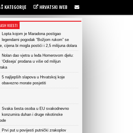
KATEGORIJE
HRVATSKI WEB
LASH VIJESTI
Lopta kojom je Maradona postigao
legendarni pogodak “Božjom rukom” se
e, cijena bi mogla postići i 2,5 milijuna dolara
Nolan dao vjetra u leđa Homerovom djelu:
‘Odiseja’ prodana u više od milijun
raka
5 najljepših slapova u Hrvatskoj koje
obavezno morate posjetiti
Svaka šesta osoba u EU svakodnevno
konzumira duhan i druge nikotinske
vode
Prvi put u povijesti putnički zrakoplov