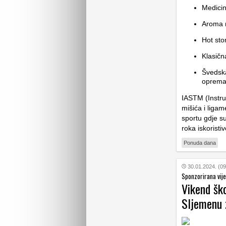
Medici
Aroma 
Hot st
Klasič
Švedsk
oprema
IASTM (Instru
mišića i liga
sportu gdje su
roka iskoristi
Ponuda dana
30.01.2024. (09
Sponzorirana vije
Vikend ško
Sljemenu z