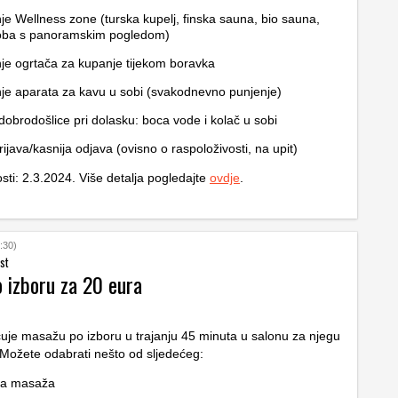
nje Wellness zone (turska kupelj, finska sauna, bio sauna,
soba s panoramskim pogledom)
nje ogrtača za kupanje tijekom boravka
nje aparata za kavu u sobi (svakodnevno punjenje)
dobrodošlice pri dolasku: boca vode i kolač u sobi
rijava/kasnija odjava (ovisno o raspoloživosti, na upit)
osti: 2.3.2024. Više detalja pogledajte
ovdje
.
:30)
st
 izboru za 20 eura
uje masažu po izboru u trajanju 45 minuta u salonu za njegu
 Možete odabrati nešto od sljedećeg:
ka masaža