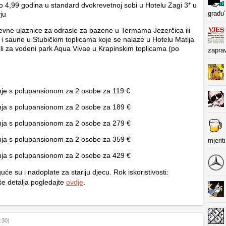
o 4,99 godina u standard dvokrevetnoj sobi u Hotelu Zagi 3* u
gradu’
ju
evne ulaznice za odrasle za bazene u Termama Jezerčica ili
i saune u Stubičkim toplicama koje se nalaze u Hotelu Matija
li za vodeni park Aqua Vivae u Krapinskim toplicama (po
zapra
je s polupansionom za 2 osobe za 119 €
ja s polupansionom za 2 osobe za 189 €
ja s polupansionom za 2 osobe za 279 €
ja s polupansionom za 2 osobe za 359 €
mjerit
ja s polupansionom za 2 osobe za 429 €
e su i nadoplate za stariju djecu. Rok iskoristivosti:
še detalja pogledajte
ovdje
.
:30)