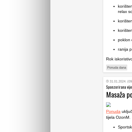
korište
relax 
korište
korište
poklon 
ranija p
Rok iskoristiv
Ponuda dana
31.01.2024. (09
Sponzorirana vije
Masaža po
Ponuda
uključ
tijela OzonM.
Sports