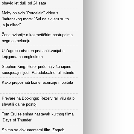
obavio let dulji od 24 sata
Moby objavio “Porcelain” video s
Jadranskog mora: “Svi na svijetu su to
i, a ja nikad”
Žene ovisnije o kozmetičkim postupcima
nego o kockanju
U Zagrebu otvoren prvi antikvarijat s
knjigama na engleskom
Stephen King: Horor-priče najviše cijene
suosjećajni ljudi. Paradoksalno, ali istinito
Kako prepoznati lažne recenzije mobitela
Prevare na Bookingu: Rezervirali vilu da bi
shvatili da ne postoji
Tom Cruise snima nastavak kultnog filma
‘Days of Thunder’
Snima se dokumentarni film ‘Zagreb