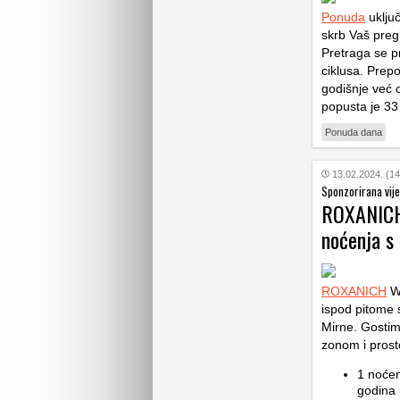
Ponuda
uključ
skrb Vaš pregl
Pretraga se p
ciklusa. Prep
godišnje već o
popusta je 33
Ponuda dana
13.02.2024. (14
Sponzorirana vije
ROXANICH 
noćenja s
ROXANICH
Wi
ispod pitome 
Mirne. Gostim
zonom i pros
1 noćen
godina 