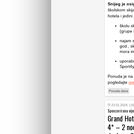
Snijeg je os
školskom skij
hotela i jedini
školu s
(grupe 
najam s
god., s
mora ima
uporabu
Sport4y
Ponuda je na 
pogledajte
ov
Ponuda dana
23.01.2024. (16
Sponzorirana vije
Grand Hote
4* – 2 no