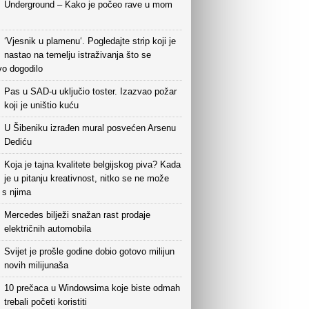
Underground – Kako je počeo rave u mom
‘Vjesnik u plamenu‘. Pogledajte strip koji je
nastao na temelju istraživanja što se
vo dogodilo
Pas u SAD-u uključio toster. Izazvao požar
koji je uništio kuću
U Šibeniku izrađen mural posvećen Arsenu
Dediću
Koja je tajna kvalitete belgijskog piva? Kada
je u pitanju kreativnost, nitko se ne može
i s njima
Mercedes bilježi snažan rast prodaje
električnih automobila
Svijet je prošle godine dobio gotovo milijun
novih milijunaša
10 prečaca u Windowsima koje biste odmah
trebali početi koristiti