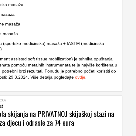
nska masaža
masaža
one masaža
na masaža
a (sportsko-medicinska) masaža + IASTM (medicinska
)
ment assisted soft tissue mobilization) je tehnika opuštanja
menata pomoću metalnih instrumenata te je najviše korištena u
 potrebni brzi rezultati. Ponudu je potrebno početi koristiti do
vosti: 29.3.2024. Više detalja pogledajte
ovdje
.
:30)
st
la skijanja na PRIVATNOJ skijaškoj stazi na
a djecu i odrasle za 74 eura