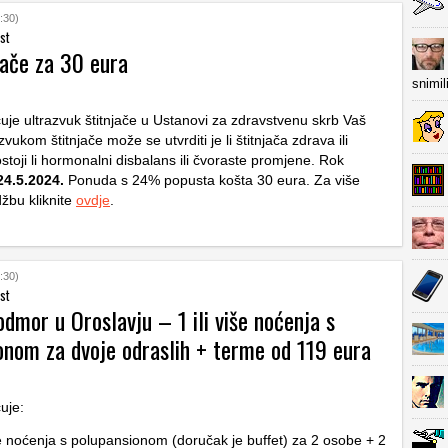
:30)
st
jače za 30 eura
snimil
uje ultrazvuk štitnjače u Ustanovi za zdravstvenu skrb Vaš
zvukom štitnjače može se utvrditi je li štitnjača zdrava ili
stoji li hormonalni disbalans ili čvoraste promjene. Rok
24.5.2024.
Ponuda s 24% popusta košta 30 eura. Za više
džbu kliknite
ovdje
.
:30)
st
dmor u Oroslavju – 1 ili više noćenja s
onom za dvoje odraslih + terme od 119 eura
uje:
iše noćenja s polupansionom (doručak je buffet) za 2 osobe + 2