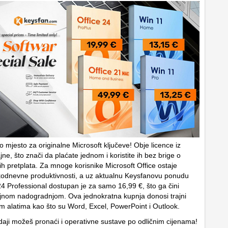
o mjesto za originalne Microsoft ključeve! Obje licence iz
jne, što znači da plaćate jednom i koristite ih bez brige o
ih pretplata. Za mnoge korisnike Microsoft Office ostaje
odnevne produktivnosti, a uz aktualnu Keysfanovu ponudu
4 Professional dostupan je za samo 16,99 €, što ga čini
jnom nadogradnjom. Ova jednokratna kupnja donosi trajni
nim alatima kao što su Word, Excel, PowerPoint i Outlook.
daji možeš pronaći i operativne sustave po odličnim cijenama!