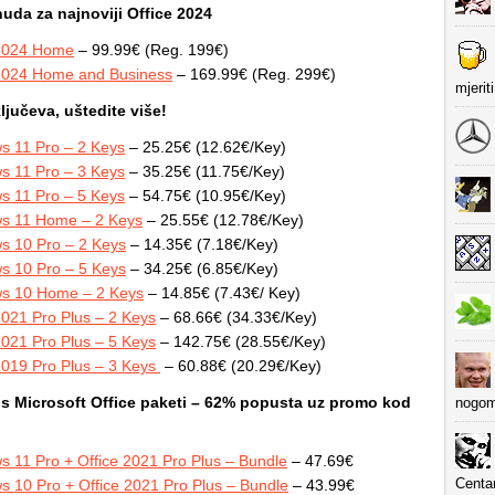
da za najnoviji Office 2024
 2024 Home
– 99.99€ (Reg. 199€)
 2024 Home and Business
– 169.99€ (Reg. 299€)
mjerit
ljučeva, uštedite više!
s 11 Pro – 2 Keys
– 25.25€ (12.62€/Key)
s 11 Pro – 3 Keys
– 35.25€ (11.75€/Key)
s 11 Pro – 5 Keys
– 54.75€ (10.95€/Key)
s 11 Home – 2 Keys
– 25.55€ (12.78€/Key)
s 10 Pro – 2 Keys
– 14.35€ (7.18€/Key)
s 10 Pro – 5 Keys
– 34.25€ (6.85€/Key)
s 10 Home – 2 Keys
– 14.85€ (7.43€/ Key)
2021 Pro Plus – 2 Keys
– 68.66€ (34.33€/Key)
2021 Pro Plus – 5 Keys
– 142.75€ (28.55€/Key)
2019 Pro Plus – 3 Keys
– 60.88€ (20.29€/Key)
 Microsoft Office
paketi – 62% popusta uz promo kod
nogom
 11 Pro + Office 2021 Pro Plus – Bundle
– 47.69€
Centa
 10 Pro + Office 2021 Pro Plus – Bundle
– 43.99€