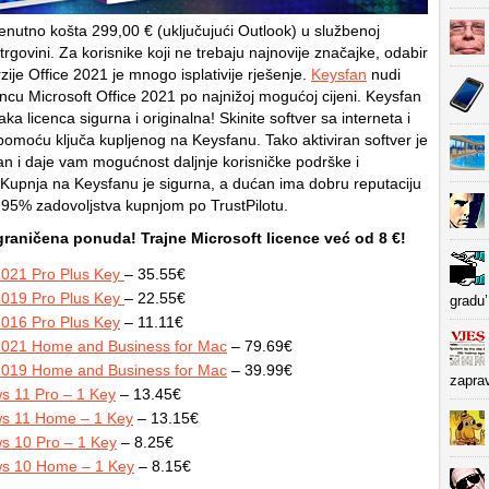
renutno košta 299,00 € (uključujući Outlook) u službenoj
trgovini. Za korisnike koji ne trebaju najnovije značajke, odabir
ije Office 2021 je mnogo isplativije rješenje.
Keysfan
nudi
encu Microsoft Office 2021 po najnižoj mogućoj cijeni. Keysfan
aka licenca sigurna i originalna! Skinite softver sa interneta i
 pomoću ključa kupljenog na Keysfanu. Tako aktiviran softver je
ran i daje vam mogućnost daljnje korisničke podrške i
Kupnja na Keysfanu je sigurna, a dućan ima dobru reputaciju
i 95% zadovoljstva kupnjom po TrustPilotu.
raničena ponuda! Trajne Microsoft licence već od 8 €!
2021 Pro Plus Key
– 35.55€
2019 Pro Plus Key
– 22.55€
gradu’
2016 Pro Plus Key
– 11.11€
 2021 Home and Business for Mac
– 79.69€
 2019 Home and Business for Mac
– 39.99€
zapra
s 11 Pro – 1 Key
– 13.45€
s 11 Home – 1 Key
– 13.15€
s 10 Pro – 1 Key
– 8.25€
s 10 Home – 1 Key
– 8.15€