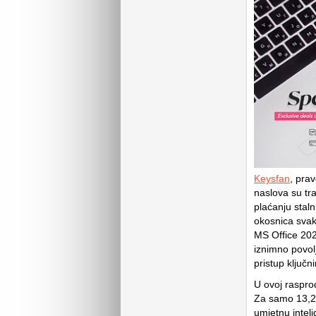
Keysfan
, prav
naslova su tra
plaćanju staln
okosnica svak
MS Office 202
iznimno povol
pristup ključ
U ovoj raspro
Za samo 13,25
umjetnu inteli