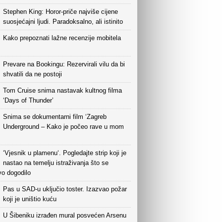
Stephen King: Horor-priče najviše cijene
suosjećajni ljudi. Paradoksalno, ali istinito
Kako prepoznati lažne recenzije mobitela
Prevare na Bookingu: Rezervirali vilu da bi
shvatili da ne postoji
Tom Cruise snima nastavak kultnog filma
‘Days of Thunder’
Snima se dokumentarni film ‘Zagreb
Underground – Kako je počeo rave u mom
‘Vjesnik u plamenu‘. Pogledajte strip koji je
nastao na temelju istraživanja što se
vo dogodilo
Pas u SAD-u uključio toster. Izazvao požar
koji je uništio kuću
U Šibeniku izrađen mural posvećen Arsenu