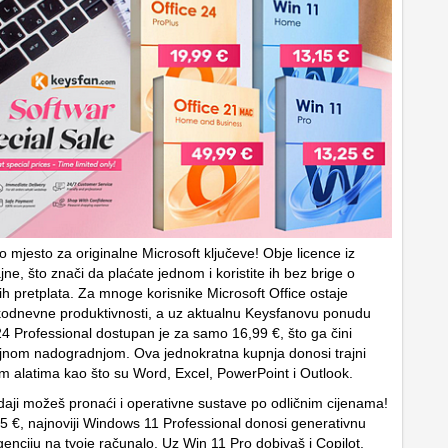
o mjesto za originalne Microsoft ključeve! Obje licence iz
jne, što znači da plaćate jednom i koristite ih bez brige o
ih pretplata. Za mnoge korisnike Microsoft Office ostaje
odnevne produktivnosti, a uz aktualnu Keysfanovu ponudu
4 Professional dostupan je za samo 16,99 €, što ga čini
jnom nadogradnjom. Ova jednokratna kupnja donosi trajni
nim alatima kao što su Word, Excel, PowerPoint i Outlook.
daji možeš pronaći i operativne sustave po odličnim cijenama!
 €, najnoviji Windows 11 Professional donosi generativnu
genciju na tvoje računalo. Uz Win 11 Pro dobivaš i Copilot,