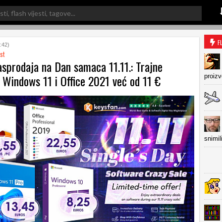
F
:42)
st
asprodaja na Dan samaca 11.11.: Trajne
 Windows 11 i Office 2021 već od 11 €
proiz
snimil