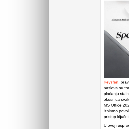
Keysfan
, prav
naslova su tra
plaćanju staln
okosnica svak
MS Office 202
iznimno povol
pristup ključ
U ovoj raspro