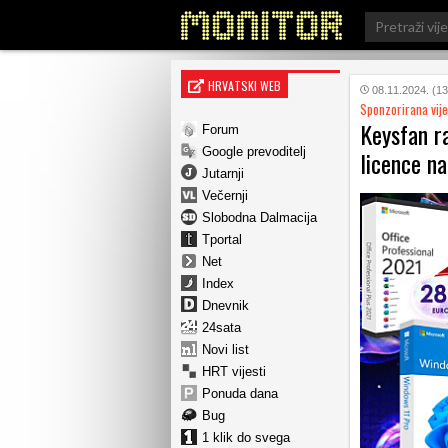
Search
for:
HRVATSKI WEB
08.11.2024. (13
Sponzorirana vije
Keysfan r
Forum
Google prevoditelj
licence na
Jutarnji
Večernji
Slobodna Dalmacija
Tportal
Net
Index
Dnevnik
24sata
Novi list
HRT vijesti
Ponuda dana
Bug
1 klik do svega