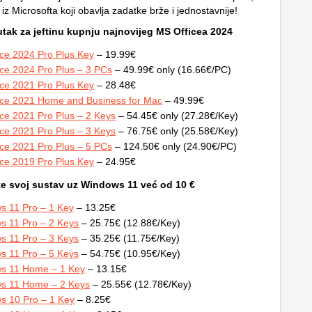
 iz Microsofta koji obavlja zadatke brže i jednostavnije!
nutak za jeftinu kupnju najnovijeg MS Officea 2024
ce 2024 Pro Plus Key
– 19.99€
ce 2024 Pro Plus – 3 PCs
– 49.99€ only (16.66€/PC)
ce 2021 Pro Plus Key
– 28.48€
ice 2021 Home and Business for Mac
– 49.99€
ce 2021 Pro Plus – 2 Keys
– 54.45€ only (27.28€/Key)
ce 2021 Pro Plus – 3 Keys
– 76.75€ only (25.58€/Key)
ce 2021 Pro Plus – 5 PCs
– 124.50€ only (24.90€/PC)
ce 2019 Pro Plus Key
– 24.95€
te svoj sustav uz Windows 11 već od 10 €
s 11 Pro – 1 Key
– 13.25€
s 11 Pro – 2 Keys
– 25.75€ (12.88€/Key)
s 11 Pro – 3 Keys
– 35.25€ (11.75€/Key)
s 11 Pro – 5 Keys
– 54.75€ (10.95€/Key)
s 11 Home – 1 Key
– 13.15€
s 11 Home – 2 Keys
– 25.55€ (12.78€/Key)
s 10 Pro – 1 Key
– 8.25€