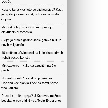
Dediću
Koja je tajna kvalitete belgijskog piva? Kada
je u pitanju kreativnost, nitko se ne može
i s njima
Mercedes bilježi snažan rast prodaje
električnih automobila
Svijet je prošle godine dobio gotovo milijun
novih milijunaša
10 prečaca u Windowsima koje biste odmah
trebali početi koristiti
Mikrozelenje – kako ga uzgojiti i na što
paziti
Norveški junak Svjetskog prvenstva
Haaland već planira život na farmi nakon
etne karijere
Rođeni ste 10. srpnja? U Karlovcu možete
besplatno posjetiti Nikola Tesla Experience
r