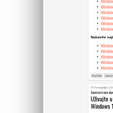
Window
Window
Window
Window
Window
Window
Nabavite naj
Window
Window
Window
Window
Window
Keysfan
sponzo
Ponedjeljak (19
Sponzorirana vije
Uživajte u
Windows 1