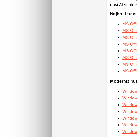
novi AI sustav
Najbolji tre
MS Offi
MS Offi
MS Offi
MS Off
MS Offi
MS Offi
MS Offi
MS Offi
Moderniziraj
Window
Window
Window
Window
Window
Window
Window