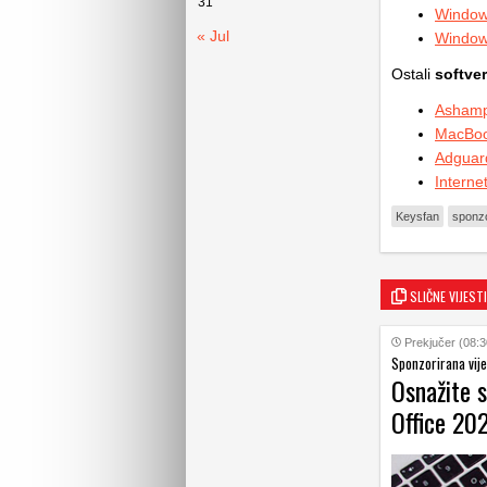
31
Windows
« Jul
Windows
Ostali
softver
Ashamp
MacBoos
Adguard
Interne
Keysfan
sponzo
SLIČNE VIJESTI
Prekjučer (08:3
Sponzorirana vije
Osnažite 
Office 20