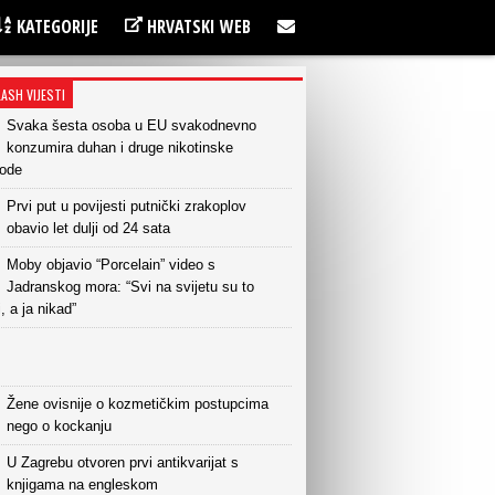
KATEGORIJE
HRVATSKI WEB
LASH VIJESTI
Svaka šesta osoba u EU svakodnevno
konzumira duhan i druge nikotinske
vode
Prvi put u povijesti putnički zrakoplov
obavio let dulji od 24 sata
Moby objavio “Porcelain” video s
Jadranskog mora: “Svi na svijetu su to
i, a ja nikad”
Žene ovisnije o kozmetičkim postupcima
nego o kockanju
U Zagrebu otvoren prvi antikvarijat s
knjigama na engleskom