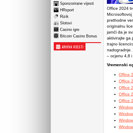
Sponzorirane vijesti
Office 2024 t
HRsport
Microsoftovoj 
Rizik
prethodne verz
Slotovi
originalnu lic
Casino igre
jamči da je sv
Bitcoin Casino Bonus
aktivirajte ga
trajno licenci
ARHIVA VIJESTI
nadogradnje. 
– ocjenu 4,8 
Vremenski og
Office 
Office 
Office 
Office
Office
Window
Window
Window
Window