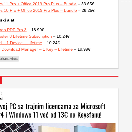
 11 Pro + Office 2019 Pro Plus – Bundle
– 33.65€
 10 Pro + Office 2019 Pro Plus – Bundle
– 28.25€
ski alati
oo PDF Pro 3
– 18.99€
ter 8 Lifetime Subscription
– 10.24€
 – 1 Device – Lifetime
– 10.24€
t Download Manager – 1 Key – Lifetime
– 19.99€
rirana vijest
0)
st
svoj PC sa trajnim licencama za Microsoft
24 i Windows 11 već od 13€ na Keysfanu!