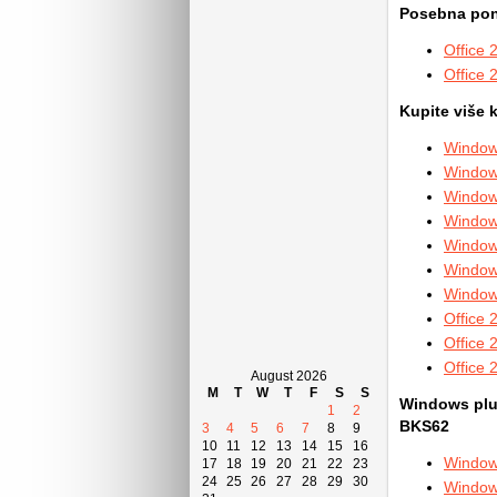
Posebna ponu
Office
Office
Kupite više k
Window
Window
Window
Window
Window
Window
Window
Office 
Office 
Office 
August 2026
M
T
W
T
F
S
S
Windows plus
1
2
BKS62
3
4
5
6
7
8
9
10
11
12
13
14
15
16
Windows
17
18
19
20
21
22
23
24
25
26
27
28
29
30
Windows