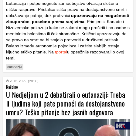
Eutanazija i potpomognuto samoubojstvo otvaraju složenu
etičku raspravu. Pristalice ističu pravo na dostojanstvenu smrt i
ublažavanje patnje, dok protivnici
upozoravaju na mogućnosti
zlouporabe, posebno prema ranjivima
. Primjeri iz Kanade i
Nizozemske pokazuju kako se zakoni mogu proširiti i na osobe s
mentalnim bolestima ili čak siromašne. Kritičari upozoravaju da
se pravo na smrt ne bi smjelo pretvoriti u društveni pritisak.
Balans između autonomije pojedinca i zaštite slabijih ostaje
ključno etičko pitanje. Na
tportal
u opsežnije razgovarali o ovoj
temi.
eutanazija
26.01.2025. (20:00)
Načelno
U Nedjeljom u 2 debatirali o eutanaziji: Treba
li ljudima koji pate pomoći da dostojanstveno
umru? Teško pitanje bez jasnih odgovora