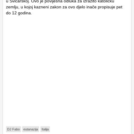
u Švicarskoj. Ovo je povijesna odluka za izrazito katoličku
zemlju, u kojoj kazneni zakon za ovo djelo inače propisuje pet
do 12 godina.
DJ Fabo
eutanazija
Italija