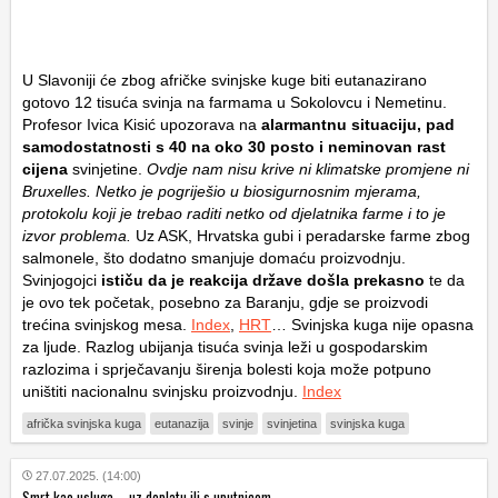
U Slavoniji će zbog afričke svinjske kuge biti eutanazirano
gotovo 12 tisuća svinja na farmama u Sokolovcu i Nemetinu.
Profesor Ivica Kisić upozorava na
alarmantnu situaciju, pad
samodostatnosti s 40 na oko 30 posto i neminovan rast
cijena
svinjetine.
Ovdje nam nisu krive ni klimatske promjene ni
Bruxelles. Netko je pogriješio u biosigurnosnim mjerama,
protokolu koji je trebao raditi netko od djelatnika farme i to je
izvor problema.
Uz ASK, Hrvatska gubi i peradarske farme zbog
salmonele, što dodatno smanjuje domaću proizvodnju.
Svinjogojci
ističu da je reakcija države došla prekasno
te da
je ovo tek početak, posebno za Baranju, gdje se proizvodi
trećina svinjskog mesa.
Index
,
HRT
… Svinjska kuga nije opasna
za ljude. Razlog ubijanja tisuća svinja leži u gospodarskim
razlozima i sprječavanju širenja bolesti koja može potpuno
uništiti nacionalnu svinjsku proizvodnju.
Index
afrička svinjska kuga
eutanazija
svinje
svinjetina
svinjska kuga
27.07.2025. (14:00)
Smrt kao usluga – uz doplatu ili s uputnicom