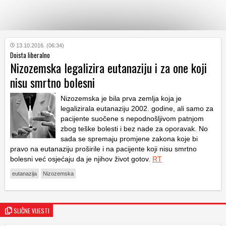
KATEGORIJE
13.10.2016. (06:34)
Doista liberalno
Nizozemska legalizira eutanaziju i za one koji
HRVATSKI
nisu smrtno bolesni
WEB
Nizozemska je bila prva zemlja koja je
legalizirala eutanaziju 2002. godine, ali samo za
pacijente suočene s nepodnošljivom patnjom
zbog teške bolesti i bez nade za oporavak. No
sada se spremaju promjene zakona koje bi
pravo na eutanaziju proširile i na pacijente koji nisu smrtno
bolesni već osjećaju da je njihov život gotov.
RT
eutanazija
Nizozemska
SLIČNE VIJESTI