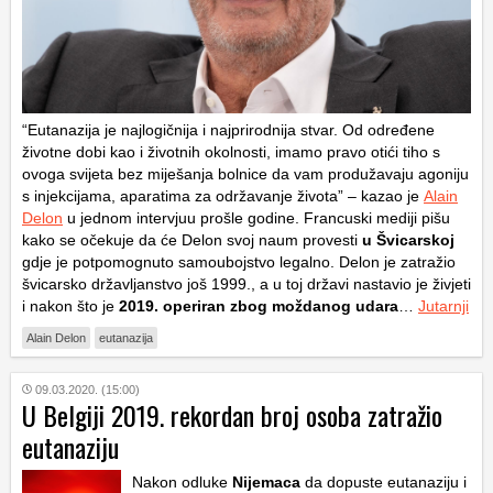
“Eutanazija je najlogičnija i najprirodnija stvar. Od određene
životne dobi kao i životnih okolnosti, imamo pravo otići tiho s
ovoga svijeta bez miješanja bolnice da vam produžavaju agoniju
s injekcijama, aparatima za održavanje života” – kazao je
Alain
Delon
u jednom intervjuu prošle godine. Francuski mediji pišu
kako se očekuje da će Delon svoj naum provesti
u Švicarskoj
gdje je potpomognuto samoubojstvo legalno. Delon je zatražio
švicarsko državljanstvo još 1999., a u toj državi nastavio je živjeti
i nakon što je
2019. operiran zbog moždanog udara
…
Jutarnji
Alain Delon
eutanazija
09.03.2020. (15:00)
U Belgiji 2019. rekordan broj osoba zatražio
eutanaziju
Nakon odluke
Nijemaca
da dopuste eutanaziju i