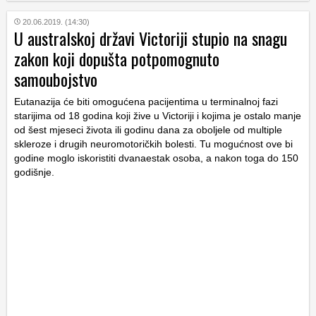
20.06.2019. (14:30)
U australskoj državi Victoriji stupio na snagu
zakon koji dopušta potpomognuto
samoubojstvo
Eutanazija će biti omogućena pacijentima u terminalnoj fazi
starijima od 18 godina koji žive u Victoriji i kojima je ostalo manje
od šest mjeseci života ili godinu dana za oboljele od multiple
skleroze i drugih neuromotoričkih bolesti. Tu mogućnost ove bi
godine moglo iskoristiti dvanaestak osoba, a nakon toga do 150
godišnje.