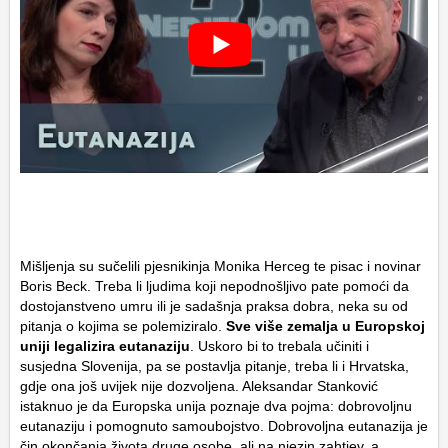
Mišljenja su sučelili pjesnikinja Monika Herceg te pisac i novinar
Boris Beck. Treba li ljudima koji nepodnošljivo pate pomoći da
dostojanstveno umru ili je sadašnja praksa dobra, neka su od
pitanja o kojima se polemiziralo.
Sve više zemalja u Europskoj
uniji legalizira eutanaziju
. Uskoro bi to trebala učiniti i
susjedna Slovenija, pa se postavlja pitanje, treba li i Hrvatska,
gdje ona još uvijek nije dozvoljena. Aleksandar Stanković
istaknuo je da Europska unija poznaje dva pojma: dobrovoljnu
eutanaziju i pomognuto samoubojstvo. Dobrovoljna eutanazija je
čin okončanja života druge osobe, ali na njezin zahtjev, a