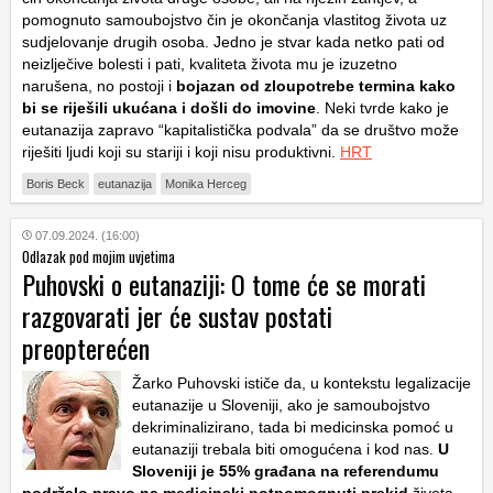
pomognuto samoubojstvo čin je okončanja vlastitog života uz
sudjelovanje drugih osoba. Jedno je stvar kada netko pati od
neizlječive bolesti i pati, kvaliteta života mu je izuzetno
narušena, no postoji i
bojazan od zloupotrebe termina kako
bi se riješili ukućana i došli do imovine
. Neki tvrde kako je
eutanazija zapravo “kapitalistička podvala” da se društvo može
riješiti ljudi koji su stariji i koji nisu produktivni.
HRT
Boris Beck
eutanazija
Monika Herceg
07.09.2024. (16:00)
Odlazak pod mojim uvjetima
Puhovski o eutanaziji: O tome će se morati
razgovarati jer će sustav postati
preopterećen
Žarko Puhovski ističe da, u kontekstu legalizacije
eutanazije u Sloveniji, ako je samoubojstvo
dekriminalizirano, tada bi medicinska pomoć u
eutanaziji trebala biti omogućena i kod nas.
U
Sloveniji je 55% građana na referendumu