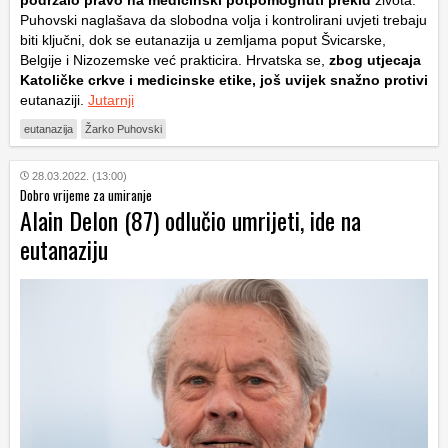
podržalo pravo na medicinski potpomognuti prekid
života.
Puhovski naglašava da slobodna volja i kontrolirani uvjeti trebaju
biti ključni, dok se eutanazija u zemljama poput Švicarske,
Belgije i Nizozemske već prakticira. Hrvatska se,
zbog utjecaja
Katoličke crkve i medicinske etike, još uvijek snažno protivi
eutanaziji.
Jutarnji
eutanazija
Žarko Puhovski
28.03.2022. (13:00)
Dobro vrijeme za umiranje
Alain Delon (87) odlučio umrijeti, ide na
eutanaziju