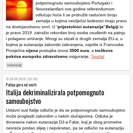
potpomognuto samoubojstvo Portugalci i
Novozelanđani ove godine referendumom
odlučuju hoće li se pridružiti rastućem broju
zemalja u kojima neizlječivi bolesnici imaju pravo
na dostojanstvenu smrt. U
‘prijestolnici eutanazije’ Belgiji
to
je pravo 2019. zatražio rekordan broj osoba osuđenih na patnju
i polagano umiranje. Mnogi su stizali iz drugih zemalja EU-a, u
kojima je eutanazija zakonski zabranjena, najviše iz Francuske.
Prosječna
cijena
postupka iznosi
3500 eura
, a
troškove
pokriva europsko zdravstveno
osiguranje.
Tportal
eutanazija
29.09.2019. (01:30)
Patnja gora od smrti
Italija dekriminalizirala potpomognuto
samoubojstvo
Ustavni sud Italije odlučio je da se potpomognuto samoubojstvo
može proglasiti zakonitim u nekim slučajevima. Odluka je
donesena nakon eutanazije DJ-a Fabe, koji je zbog prometne
nesreće postao slijep i nepokretan, pa se odlučio na eutanaziju