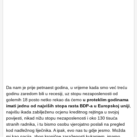
Da nam je prije petnaest godina, u vrijeme kada smo već treću
godinu zaredom bili u recesiji, uz stopu nezaposlenosti od
golemih 18 posto netko rekao da ćemo
u proteklim godinama
imati jednu od najviših stopa rasta BDP-a u Europskoj uniji
,
najvišu ikada zabilježenu ocjenu kreditnog rejtinga u svojoj
povijesti, nikad nižu stopu nezaposlenosti i oko 130 tisuća
stranih radnika, i tu bismo osobu vjerojatno poslali na pregled
kod nadležnog liječnika. A ipak, evo nas tu gdje jesmo. Možda
mi kao nacija, zbog kronične zaraženosti kukanjem, imamo