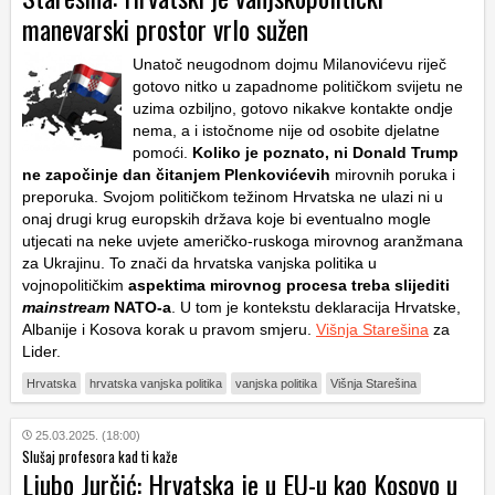
manevarski prostor vrlo sužen
Unatoč neugodnom dojmu Milanovićevu riječ
gotovo nitko u zapadnome političkom svijetu ne
uzima ozbiljno, gotovo nikakve kontakte ondje
nema, a i istočnome nije od osobite djelatne
pomoći.
Koliko je poznato, ni Donald Trump
ne započinje dan čitanjem Plenkovićevih
mirovnih poruka i
preporuka. Svojom političkom težinom Hrvatska ne ulazi ni u
onaj drugi krug europskih država koje bi eventualno mogle
utjecati na neke uvjete američko-ruskoga mirovnog aranžmana
za Ukrajinu. To znači da hrvatska vanjska politika u
vojnopolitičkim
aspektima mirovnog procesa treba slijediti
mainstream
NATO-a
. U tom je kontekstu deklaracija Hrvatske,
Albanije i Kosova korak u pravom smjeru.
Višnja Starešina
za
Lider.
Hrvatska
hrvatska vanjska politika
vanjska politika
Višnja Starešina
25.03.2025. (18:00)
Slušaj profesora kad ti kaže
Ljubo Jurčić: Hrvatska je u EU-u kao Kosovo u