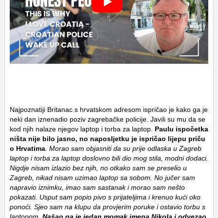
Najpoznatiji Britanac s hrvatskom adresom ispričao je kako ga je
neki dan iznenadio poziv zagrebačke policije. Javili su mu da se
kod njih nalaze njegov laptop i torba za laptop.
Paulu ispočetka
ništa nije bilo jasno, no naposljetku je ispričao lijepu priču
o Hrvatima
.
Morao sam objasniti da su prije odlaska u Zagreb
laptop i torba za laptop doslovno bili dio mog stila, modni dodaci.
Nigdje nisam izlazio bez njih, no otkako sam se preselio u
Zagreb, nikad nisam uzimao laptop sa sobom. No jučer sam
napravio iznimku, imao sam sastanak i morao sam nešto
pokazati. Usput sam popio pivo s prijateljima i krenuo kući oko
ponoći. Sjeo sam na klupu da provjerim poruke i ostavio torbu s
laptopom.
Našao ga je jedan momak imena Nikola i odvezao