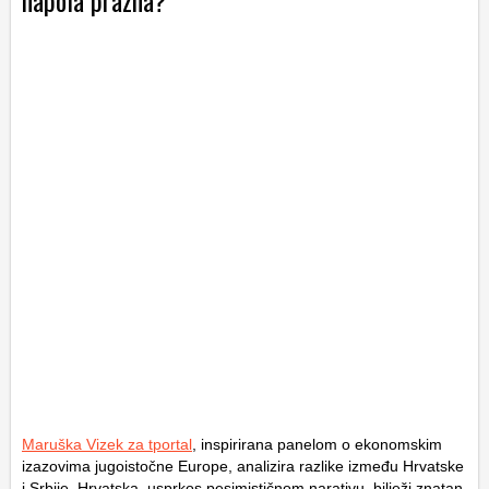
napola prazna?
Maruška Vizek za tportal
, inspirirana panelom o ekonomskim
izazovima jugoistočne Europe, analizira razlike između Hrvatske
i Srbije. Hrvatska, usprkos pesimističnom narativu, bilježi znatan