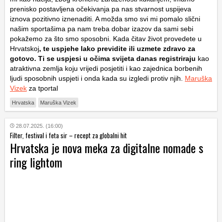
prenisko postavljena očekivanja pa nas stvarnost uspijeva
iznova pozitivno iznenaditi. A možda smo svi mi pomalo slični
našim sportašima pa nam treba dobar izazov da sami sebi
pokažemo za što smo sposobni. Kada čitav život provedete u
Hrvatskoj
, te uspjehe lako previdite ili uzmete zdravo za
gotovo. Ti se uspjesi u očima svijeta danas registriraju
kao
atraktivna zemlja koju vrijedi posjetiti i kao zajednica borbenih
ljudi sposobnih uspjeti i onda kada su izgledi protiv njih.
Maruška
Vizek
za tportal
Hrvatska
Maruška Vizek
28.07.2025. (16:00)
Filter, festival i feta sir – recept za globalni hit
Hrvatska je nova meka za digitalne nomade s
ring lightom