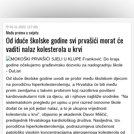
KATEGORIJE
01.11.2022. (17:00)
Među prvima u svijetu
Od iduće školske godine svi prvašići morat će
HRVATSKI
vaditi nalaz kolesterola u krvi
WEB
Od iduće školske godine uvodi se probir među školskom djecom
na porodičnu hiperkolesterolemiju, a Hrvatska će biti među
prvim zemljama s takvim probirom koji razotkriva povišeni
kardiovaskularni rizik za djecu, ali i njihove najbliže srodnike. “Na
sistematskom pregledu pri upisu u prvi razred osnovne škole
dodat će se još jedan nalaz, a to je ukupna vrijednost
kolesterola u krvi”, objasnio je akademik Davor Miličić,
predsjednik Hrvatskoga kardiološkog društva. Nasljedna, tzv.
porodična hiperkolesterolemija, podrazumijeva izloženost
patološko visokim koncentracijama aterogenoga kolesterola od