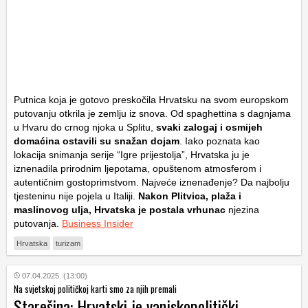
Putnica koja je gotovo preskočila Hrvatsku na svom europskom
putovanju otkrila je zemlju iz snova. Od spaghettina s dagnjama
u Hvaru do crnog njoka u Splitu,
svaki zalogaj i osmijeh
domaćina ostavili su snažan dojam
. Iako poznata kao
lokacija snimanja serije “Igre prijestolja”, Hrvatska ju je
iznenadila prirodnim ljepotama, opuštenom atmosferom i
autentičnim gostoprimstvom. Najveće iznenađenje? Da najbolju
tjesteninu nije pojela u Italiji.
Nakon Plitvica, plaža i
maslinovog ulja, Hrvatska je postala vrhunac
njezina
putovanja.
Business Insider
Hrvatska
turizam
07.04.2025. (13:00)
Na svjetskoj političkoj karti smo za njih premali
Starešina: Hrvatski je vanjskopolitički