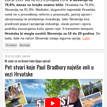
Dok je 1995. bila na 45,2% prosjeka EU-a,
a Slovenija na
76,6%, danas su brojke znatno bliže
: Hrvatska na 76,6%,
Slovenija na 91,8%. Međutim, dugoročni napredak Hrvatske
ovisit će o provođenju reformi u pravosuđu, javnoj upravi i
obrazovanju te privlačenju investicija. Iako Slovenija ima
prednosti poput razvijenije industrije, visoki porezi i spora
podrška inovacijama koče njezin rast. S trenutnim tempom,
Hrvatska bi mogla sustići Sloveniju za 15 do 20 godina
. Do
tada, šale na račun Slovenije ostaju sigurna opcija.
Lider
Hrvatska
Slovenija
02.01.2025. (08:00)
Ni sami se ne bismo tako lijepo opisali
Pet stvari koje Paul Bradbury najviše voli u
vezi Hrvatske