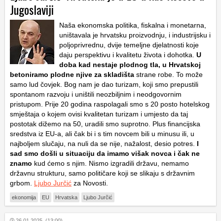
Jugoslaviji
Naša ekonomska politika, fiskalna i monetarna,
uništavala je hrvatsku proizvodnju, i industrijsku i
poljoprivrednu, dvije temeljne djelatnosti koje
daju perspektivu i kvalitetu života i dohotka.
U
doba kad nestaje plodnog tla, u Hrvatskoj
betoniramo plodne njive za skladišta
strane robe. To može
samo lud čovjek. Bog nam je dao turizam, koji smo prepustili
spontanom razvoju i uništili neozbiljnim i neodgovornim
pristupom. Prije 20 godina raspolagali smo s 20 posto hotelskog
smještaja o kojem ovisi kvalitetan turizam i umjesto da taj
postotak dižemo na 50, uradili smo suprotno. Plus financijska
sredstva iz EU-a, ali čak bi i s tim novcem bili u minusu ili, u
najboljem slučaju, na nuli da se nije, nažalost, desio potres.
I
sad smo došli u situaciju da imamo višak novca i čak ne
znamo
kud ćemo s njim. Nismo izgradili državu, nemamo
državnu strukturu, samo političare koji se slikaju s državnim
grbom.
Ljubo Jurčić
za Novosti.
ekonomija
EU
Hrvatska
Ljubo Jurčić
26.01.2025. (13:00)