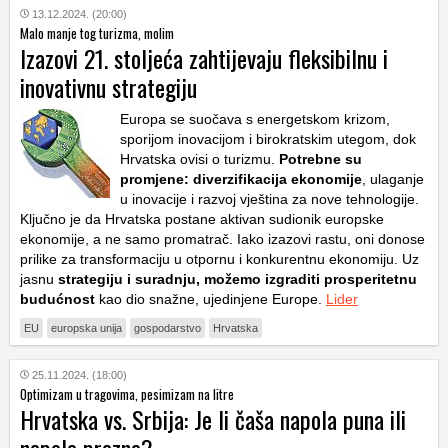
13.12.2024. (20:00)
Malo manje tog turizma, molim
Izazovi 21. stoljeća zahtijevaju fleksibilnu i
inovativnu strategiju
Europa se suočava s energetskom krizom,
sporijom inovacijom i birokratskim utegom, dok
Hrvatska ovisi o turizmu.
Potrebne su
promjene: diverzifikacija ekonomije
, ulaganje
u inovacije i razvoj vještina za nove tehnologije.
Ključno je da Hrvatska postane aktivan sudionik europske
ekonomije, a ne samo promatrač. Iako izazovi rastu, oni donose
prilike za transformaciju u otpornu i konkurentnu ekonomiju. Uz
jasnu
strategiju i suradnju, možemo izgraditi prosperitetnu
budućnost
kao dio snažne, ujedinjene Europe.
Lider
EU
europska unija
gospodarstvo
Hrvatska
25.11.2024. (18:00)
Optimizam u tragovima, pesimizam na litre
Hrvatska vs. Srbija: Je li čaša napola puna ili