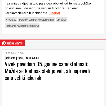
najranijega djetinjstva, pa stoga oboljeli od te metaboličke
bolesti imaju deset puta veći rizik od preuranjenih
kardiovaskularnih incidenata.
Tportal
Hrvatska
porodična hiperkolesterolemija
prvašići
testiranje na kolesterol u krvi
SLIČNE VIJESTI
01.01. (13:00)
Ipak smo prvaci, i to u svemu
Vizek povodom 35. godine samostalnosti:
Možda se kod nas slabije vidi, ali napravili
smo veliki iskorak