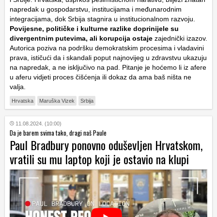
napredak u gospodarstvu, institucijama i međunarodnim
integracijama, dok Srbija stagnira u institucionalnom razvoju.
Povijesne, političke i kulturne razlike doprinijele su
divergentnim putevima, ali korupcija ostaje
zajednički izazov.
Autorica poziva na podršku demokratskim procesima i vladavini
prava, ističući da i skandali poput najnovijeg u zdravstvu ukazuju
na napredak, a ne isključivo na pad. Pitanje je hoćemo li iz afere
u aferu vidjeti proces čišćenja ili dokaz da ama baš ništa ne
valja.
Hrvatska
Maruška Vizek
Srbija
11.08.2024. (10:00)
Da je barem svima tako, dragi naš Paule
Paul Bradbury ponovno oduševljen Hrvatskom,
vratili su mu laptop koji je ostavio na klupi