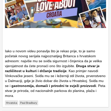
Iako u novom videu ponavlja što je rekao prije, to je samo
početak novog serijala najpoznatijeg Britanca s hrvatskom
adresom: najviše mu se sviđa sigurnost i činjenica da je velika
vjerojatnost da ćete pronaći ono što izgubite.
Druga stvar je
različitost u kulturi i držanje tradicije
. Kao primjer navodi
Vinkovačke jeseni. Sviđa mu se i ležerniji stil života, prvenstveno
u Dalmaciji, gdje je živio dobar dio života u Hrvatskoj. Sviđa mu
se i
gastronomija, domaći i prirodni te svježi proizvodi
. Peta
stvar je priroda, od nacionalnih parkova do planina, plaža i
mora.
Hrvatska
Paul Bradbury