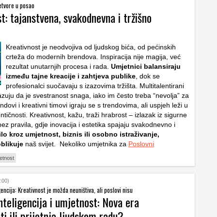
etvore u posao
t: tajanstvena, svakodnevna i tržišno
Kreativnost je neodvojiva od ljudskog bića, od pećinskih
crteža do modernih brendova. Inspiracija nije magija, već
rezultat unutarnjih procesa i rada.
Umjetnici balansiraju
između tajne kreacije i zahtjeva publike
, dok se
profesionalci suočavaju s izazovima tržišta. Multitalentirani
azuju da je svestranost snaga, iako im često treba “nevolja” za
ndovi i kreativni timovi igraju se s trendovima, ali uspjeh leži u
tičnosti. Kreativnost, kažu, traži hrabrost – izlazak iz sigurne
bez pravila, gdje inovacija i estetika spajaju svakodnevno i
ilo kroz umjetnost, biznis ili osobno istraživanje,
oblikuje
naš svijet. Nekoliko umjetnika za
Poslovni
etnost
:00)
encija: Kreativnost je možda neuništiva, ali poslovi nisu
teligencija i umjetnost: Nova era
ti ili prijetnja ljudskom radu?