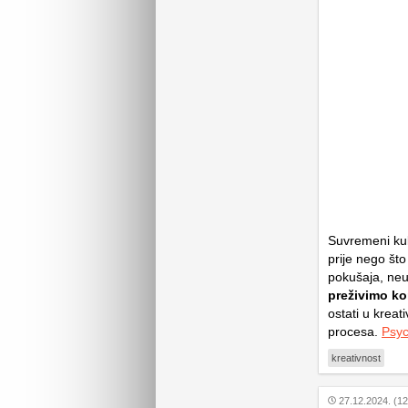
Suvremeni kult
prije nego što
pokušaja, neu
preživimo k
ostati u kreat
procesa.
Psyc
kreativnost
27.12.2024. (12