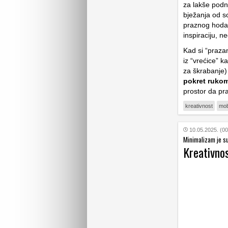
za lakše podn
bježanja od so
praznog hoda.
inspiraciju, n
Kad si “prazan
iz “vrećice” k
za škrabanje) 
pokret rukom
prostor da pr
kreativnost
mobi
10.05.2025. (00
Minimalizam je s
Kreativno