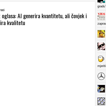
gradu’
raci
oglasa: AI generira kvantitetu, ali čovjek i
nira kvalitetu
zapra
mjerit