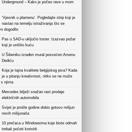
Underground – Kako je počeo rave u mom
‘Vjesnik u plamenu‘. Pogledajte strip koji je
nastao na temelju istraživanja što se
vo dogodilo
Pas u SAD-u uključio toster. Izazvao požar
koji je uništio kuću
U Šibeniku izrađen mural posvećen Arsenu
Dediću
Koja je tajna kvalitete belgijskog piva? Kada
je u pitanju kreativnost, nitko se ne može
i s njima
Mercedes bilježi snažan rast prodaje
električnih automobila
Svijet je prošle godine dobio gotovo milijun
novih milijunaša
10 prečaca u Windowsima koje biste odmah
trebali početi koristiti