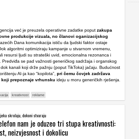
igencija već je preuzela operativne zadatke poput
zakupa
ovne produkcije vizuala, no članovi oganizacijskog
azećih Dana komunikacija ističu da ljudski faktor ostaje
Dok algoritmi optimiziraju kampanje u stvarnom vremenu,
ali resursi ljudi su strateški uvid, emocionalna rezonanca i
. Predviđa se pad važnosti generičkog sadržaja i organskog
 dok kanali koji drže pažnju (poput TikToka) jačaju. Budućnost
orištenju AI-ja kao “kopilota”,
pri čemu čovjek zadržava
 koji prepoznaje vrhunsku
ideju u moru generičkih rješenja.
kacija
kreativnost
reklame
ijeka skrolaju, dokoni stvaraju
lefon nam je oduzeo tri stupa kreativnosti:
t, neizvjesnost i dokolicu