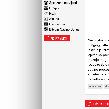
Sponzorirane vijesti
HRsport
Rizik
Slotovi
Casino igre
Bitcoin Casino Bonus
ARHIVA VIJESTI
Novo istraživ
in Aging
,
otkr
institucija iz
ispitanika pok
muzeje mogu u
redovite tjelo
upalne proces
korelacija s 
da kultura zna
kreativnost
sta
SLIČNE VIJESTI