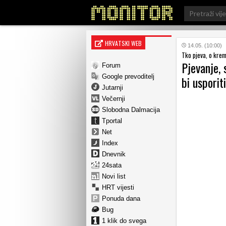
Search
for:
HRVATSKI WEB
14.05. (10:00)
Tko pjeva, o kre
Pjevanje, 
Forum
Google prevoditelj
bi usporit
Jutarnji
Večernji
Slobodna Dalmacija
Tportal
Net
Index
Dnevnik
24sata
Novi list
HRT vijesti
Ponuda dana
Bug
1 klik do svega