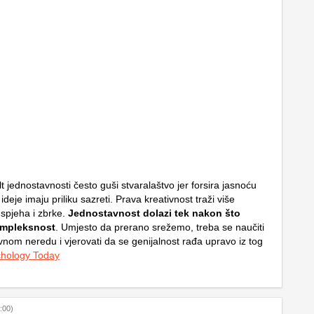
 jednostavnosti često guši stvaralaštvo jer forsira jasnoću
 ideje imaju priliku sazreti. Prava kreativnost traži više
spjeha i zbrke.
Jednostavnost dolazi tek nakon što
ompleksnost
. Umjesto da prerano srežemo, treba se naučiti
ivnom neredu i vjerovati da se genijalnost rađa upravo iz tog
hology Today
:00)