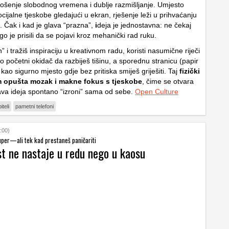
ošenje slobodnog vremena i dublje razmišljanje. Umjesto
cijalne tjeskobe gledajući u ekran, rješenje leži u prihvaćanju
 Čak i kad je glava “prazna”,
i
deja je jednostavna: ne čekaj
ego je prisili da se pojavi kroz mehanički rad ruku.
” i tražiš inspiraciju u kreativnom radu, koristi nasumične riječi
ao početni okidač da razbiješ tišinu, a sporednu stranicu (papir
kao sigurno mjesto gdje bez pritiska smiješ griješiti. Taj
fizički
 opušta mozak i makne fokus s tjeskobe
, čime se otvara
ava ideja spontano “izroni” sama od sebe.
Open Culture
teli
pametni telefoni
:00)
uper—ali tek kad prestaneš paničariti
st ne nastaje u redu nego u kaosu