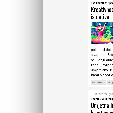
Kad umjetnost pr
Kreativnos
isplativa
pojedinci dok
stvaranje. Bre
očuvanju auten
zone u svijet 
umjetničko.
B
kreativnost 
kreativnost
umj
08.09.2024. (16
Umjetnička intelig
Umjetna in
kreativnos