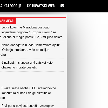
KATEGORIJE
HRVATSKI WEB
LASH VIJESTI
Lopta kojom je Maradona postigao
legendarni pogodak “Božjom rukom” se
e, cijena bi mogla postići i 2,5 milijuna dolara
Nolan dao vjetra u leđa Homerovom djelu:
‘Odiseja’ prodana u više od milijun
raka
5 najljepših slapova u Hrvatskoj koje
obavezno morate posjetiti
Svaka šesta osoba u EU svakodnevno
konzumira duhan i druge nikotinske
vode
Prvi put u povijesti putnički zrakoplov