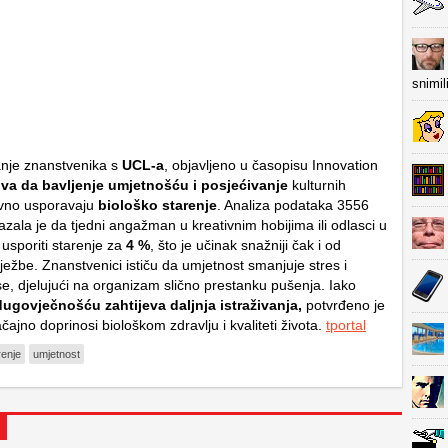
snimil
anje znanstvenika s
UCL-a
, objavljeno u časopisu
Innovation
iva da bavljenje umjetnošću i posjećivanje
kulturnih
ravno usporavaju
biološko starenje
. Analiza podataka 3556
azala je da tjedni angažman u kreativnim hobijima ili odlasci u
sporiti starenje za
4 %
, što je učinak snažniji čak i od
vježbe. Znanstvenici ističu da umjetnost smanjuje stres i
e, djelujući na organizam slično prestanku pušenja. Iako
dugovječnošću zahtijeva daljnja istraživanja,
potvrđeno je
čajno doprinosi biološkom zdravlju i kvaliteti života.
tportal
renje
umjetnost