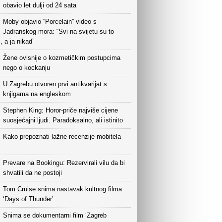
obavio let dulji od 24 sata
Moby objavio “Porcelain” video s
Jadranskog mora: “Svi na svijetu su to
i, a ja nikad”
Žene ovisnije o kozmetičkim postupcima
nego o kockanju
U Zagrebu otvoren prvi antikvarijat s
knjigama na engleskom
Stephen King: Horor-priče najviše cijene
suosjećajni ljudi. Paradoksalno, ali istinito
Kako prepoznati lažne recenzije mobitela
Prevare na Bookingu: Rezervirali vilu da bi
shvatili da ne postoji
Tom Cruise snima nastavak kultnog filma
‘Days of Thunder’
Snima se dokumentarni film ‘Zagreb