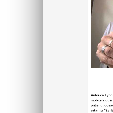
Autorica Lynda
mobitela guši
pritisnut dos
crtanju “žvrl