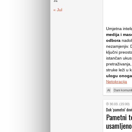
31
« Jul
Umjetna intel
medija i mas
odbora
nadol
nezamjenjiv. 
ključni preost
istančan ukus
pretraživanja,
struke leži u k
ulogu onoga
Netokracija
AI
Dani komuni
30.03. (15:00)
Dok 'pametni' dov
Pametni te
usamljenos