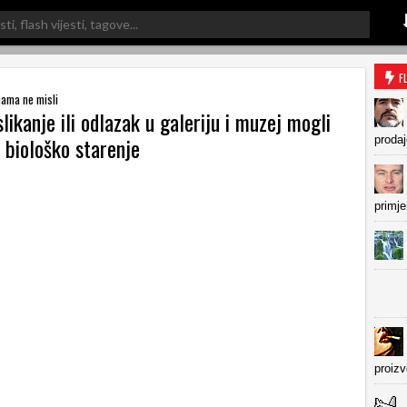
F
mama ne misli
slikanje ili odlazak u galeriju i muzej mogli
i biološko starenje
prodaj
primje
proiz