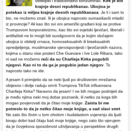
obiteljski i tradicionalno konzumirao.
Kirk je bio
krajnje desni republikanac. Ubojica je
potekao iz miljea krajnje desnih republikanaca
. Je li i sam to
bio, ne možemo znati. Ili je ubojica naprosto sumasišavši mladić
iz provincije? Ali kao što svi oni američki građani koji se protive
Trumpovom korporativizmu, kao što svi svjetski ljevičari, liberali i
antifašisti ne bi mogli biti suodgovorni da je kojim slučajem
ubojica iz obitelji crnaca, homoseksualnih ili biseksualnih
opredjeljenja, muslimanske vjeroispovijesti i ljevičarskih nazora,
kojima u stanu vise posteri Che Guevare i Ive Lole Ribara, tako
ni sad ne možemo
reći da su Charlieja Kirka pogubili
njegovi. Kao ni to da ga je pogubio jedan njegov
. To
naprosto tako ne ide.
A jesam li primijetio da se neki ljudi po društvenim mrežama
obijesno i divlje raduju smrti Trumpova TikTok influensera
Charlieja Kirka? Naravno da jesam! I ne bih mogao podnijeti da
je među njima neki moj dobar poznanik, ili netko za koga bih
mogao povjerovati da je čitao moje knjige.
Zaista bi me
potreslo to da je netko čitao moje knjige, a sad slavi smrt
.
Ne zato što živim u tom oholom i budalastom uvjerenju da ljudi
bivaju dobri kad čitaju baš moje knjige, nego zato što vjerujem
da je čovjekova sposobnost uživljavanja u perspektive drugih