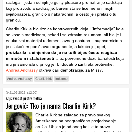
razloga – jedan od njih je guilty pleasure promatranje sadržaja
koji proizvodi, a sadržaj je, barem što se tiče mene i mojih
svjetonazora, graničio s nakaradnim, a često je i prelazio tu
granicu.
Charlie Kirk je bio riznica kontroverznih ideja i “informacija” koje
se kose s medicinom, nekad i sa zdravim razumom, ali bio je i
edukativni materijal u domeni javnog nastupa – sugovornicima
je s lakoćom poništavao argumente, a lakoća je, opet,
proizlazila iz činjenice da je na tuđi bijes često reagirao
mirnoćom i staloženosti
… uz povremenu dozu bahatosti koja
mu je samo išla u prilog jer bi dodatno iziritirala protivnike.
Andrea Andrassy
otkriva čari demokracije, za Miss7.
Andrea Andrassy
Charlie Kirk
kolumne
21.09.2025. (12:00)
Književnost protiv metka
Jergović: Tko je nama Charlie Kirk?
Charlie Kirk se zalagao za pravo svakog
Amerikanca na neograničeno posjedovanje
oružja. Ubijen je od onog koji je to pravo