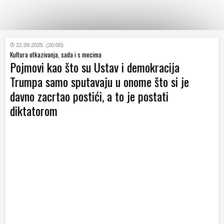
KATEGORIJE
22.09.2025. (20:00)
Kultura otkazivanja, sada i s mecima
Pojmovi kao što su Ustav i demokracija
HRVATSKI
Trumpa samo sputavaju u onome što si je
WEB
davno zacrtao postići, a to je postati
diktatorom