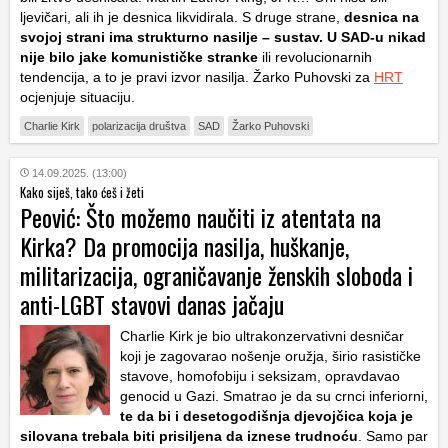
ljevičari, ali ih je desnica likvidirala. S druge strane,
desnica na
svojoj strani ima strukturno nasilje – sustav. U SAD-u nikad
nije bilo jake komunističke stranke
ili revolucionarnih
tendencija, a to je pravi izvor nasilja. Žarko Puhovski za
HRT
ocjenjuje situaciju.
Charlie Kirk
polarizacija društva
SAD
Žarko Puhovski
14.09.2025. (13:00)
Kako siješ, tako ćeš i žeti
Peović: Što možemo naučiti iz atentata na
Kirka? Da promocija nasilja, huškanje,
militarizacija, ograničavanje ženskih sloboda i
anti-LGBT stavovi danas jačaju
Charlie Kirk je bio ultrakonzervativni desničar
koji je zagovarao nošenje oružja, širio rasističke
stavove, homofobiju i seksizam, opravdavao
genocid u Gazi. Smatrao je da su crnci inferiorni,
te da bi i desetogodišnja djevojčica koja je
silovana trebala biti prisiljena da iznese trudnoću
.
Samo par