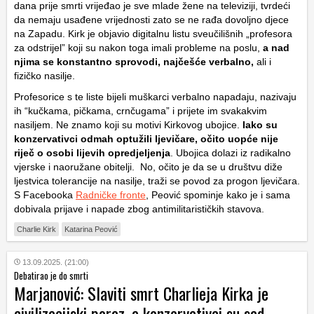
dana prije smrti vrijeđao je sve mlade žene na televiziji, tvrdeći
da nemaju usađene vrijednosti zato se ne rađa dovoljno djece
na Zapadu. Kirk je objavio digitalnu listu sveučilišnih „profesora
za odstrijel” koji su nakon toga imali probleme na poslu,
a nad
njima se konstantno sprovodi, najčešće verbalno,
ali i
fizičko nasilje.
Profesorice s te liste bijeli muškarci verbalno napadaju, nazivaju
ih “kučkama, pičkama, crnčugama” i prijete im svakakvim
nasiljem. Ne znamo koji su motivi Kirkovog ubojice.
Iako su
konzervativci odmah optužili ljevičare, očito uopće nije
riječ o osobi lijevih opredjeljenja
. Ubojica dolazi iz radikalno
vjerske i naoružane obitelji. No, očito je da se u društvu diže
ljestvica tolerancije na nasilje, traži se povod za progon ljevičara.
S Facebooka
Radničke fronte
, Peović spominje kako je i sama
dobivala prijave i napade zbog antimilitarističkih stavova.
Charlie Kirk
Katarina Peović
13.09.2025. (21:00)
Debatirao je do smrti
Marjanović: Slaviti smrt Charlieja Kirka je
civilizacijski poraz, a konzervativci su sad