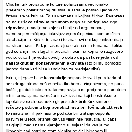
Charlie Kirk proizvod je kulture polariziranja već ionako
pretjerano polariziranog društva, a sada je postao i jedna od
žrtava iste te kulture. To su vremena u kojima živimo.
Rasprava
se ne rješava zdravim razumom nego se podgrijava ego
tripovima
, emocijama koje su bitnije od argumenata,
nametanjem mišljenja, iskrivljavanjem činjenica i semantičkim
akrobacijama. Kirk je to znao i to znaju svi oni koji funkcioniraju
na sličan način. Kirk je raspravljao o aktualnim temama i koliko
god se s njim ne slagali ili prezirali način na koji je te razgovore
vodio, očito ih je vodio dovoljno dobro da
postane jedan od
najistaknutijih konzervativnih aktivista
(što bi mu pomoglo
jednog dana kad bi se kandidirao za predsjednika).
Istina, njegove bi se konstrukcije raspadale svaki puta kada bi
se s druge strane našao netko tko barata činjenicama, no puno
češće, gledali biste ga kako raspravlja s ne pretjerano pametnim
niti informacijama naoružanim aktivistima koji bi ostrašćeno
lupetali svoje slobodarske gluposti dok bi ih Kirk smireno
rešetao podacima koji ponekad nisu bili točni, ali aktivisti
to nisu znali
ili pak nisu te podatke bili u stanju osporiti. I
sasvim je u redu priznati da vas vijest nije rastužila, ali čak i
najgluplji među nama vjerojatno su svjesni da vas javno
likovanje nad smrti neistomišljenika ne čini iskrenom ili