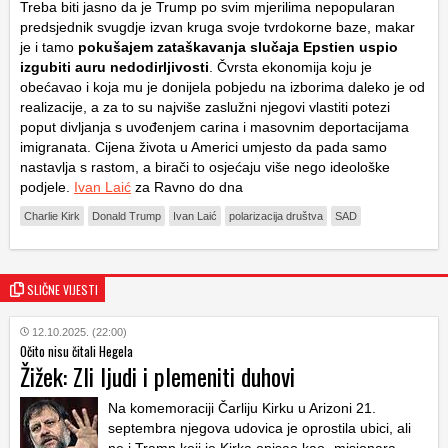
Treba biti jasno da je Trump po svim mjerilima nepopularan
predsjednik svugdje izvan kruga svoje tvrdokorne baze, makar
je i tamo
pokušajem zataškavanja slučaja Epstien uspio
izgubiti auru nedodirljivosti
. Čvrsta ekonomija koju je
obećavao i koja mu je donijela pobjedu na izborima daleko je od
realizacije, a za to su najviše zaslužni njegovi vlastiti potezi
poput divljanja s uvođenjem carina i masovnim deportacijama
imigranata. Cijena života u Americi umjesto da pada samo
nastavlja s rastom, a birači to osjećaju više nego ideološke
podjele.
Ivan Laić
za Ravno do dna
Charlie Kirk
Donald Trump
Ivan Laić
polarizacija društva
SAD
SLIČNE VIJESTI
12.10.2025. (22:00)
Očito nisu čitali Hegela
Žižek: Zli ljudi i plemeniti duhovi
Na komemoraciji Čarliju Kirku u Arizoni 21.
septembra njegova udovica je oprostila ubici, ali
ne i Tramp koji je Kirka opisao kao „misionara