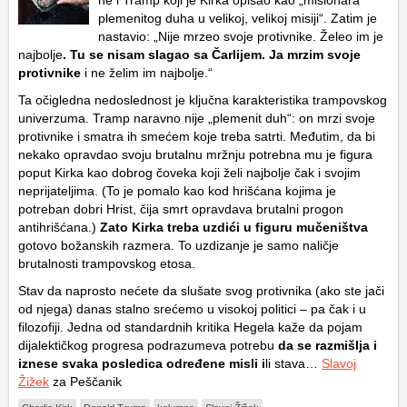
plemenitog duha u velikoj, velikoj misiji“. Zatim je
nastavio: „Nije mrzeo svoje protivnike. Želeo im je
najbolje
. Tu se nisam slagao sa Čarlijem. Ja mrzim svoje
protivnike
i ne želim im najbolje.“
Ta očigledna nedoslednost je ključna karakteristika trampovskog
univerzuma. Tramp naravno nije „plemenit duh“: on mrzi svoje
protivnike i smatra ih smećem koje treba satrti. Međutim, da bi
nekako opravdao svoju brutalnu mržnju potrebna mu je figura
poput Kirka kao dobrog čoveka koji želi najbolje čak i svojim
neprijateljima. (To je pomalo kao kod hrišćana kojima je
potreban dobri Hrist, čija smrt opravdava brutalni progon
antihrišćana.)
Zato Kirka treba uzdići u figuru mučeništva
gotovo božanskih razmera. To uzdizanje je samo naličje
brutalnosti trampovskog etosa.
Stav da naprosto nećete da slušate svog protivnika (ako ste jači
od njega) danas stalno srećemo u visokoj politici – pa čak i u
filozofiji. Jedna od standardnih kritika Hegela kaže da pojam
dijalektičkog progresa podrazumeva potrebu
da se razmišlja i
iznese svaka posledica određene misli i
li stava…
Slavoj
Žižek
za Peščanik