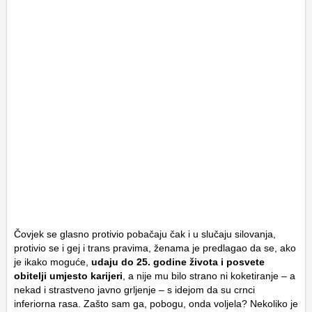
Čovjek se glasno protivio pobačaju čak i u slučaju silovanja,
protivio se i gej i trans pravima, ženama je predlagao da se, ako
je ikako moguće,
udaju do 25. godine života i posvete
obitelji umjesto karijeri
, a nije mu bilo strano ni koketiranje – a
nekad i strastveno javno grljenje – s idejom da su crnci
inferiorna rasa. Zašto sam ga, pobogu, onda voljela? Nekoliko je