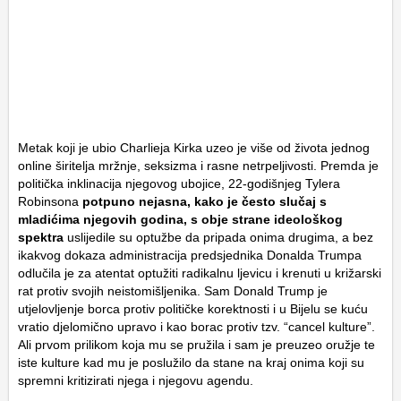
Metak koji je ubio Charlieja Kirka uzeo je više od života jednog
online širitelja mržnje, seksizma i rasne netrpeljivosti. Premda je
politička inklinacija njegovog ubojice, 22-godišnjeg Tylera
Robinsona
potpuno nejasna, kako je često slučaj s
mladićima njegovih godina, s obje strane ideološkog
spektra
uslijedile su optužbe da pripada onima drugima, a bez
ikakvog dokaza administracija predsjednika Donalda Trumpa
odlučila je za atentat optužiti radikalnu ljevicu i krenuti u križarski
rat protiv svojih neistomišljenika. Sam Donald Trump je
utjelovljenje borca protiv političke korektnosti i u Bijelu se kuću
vratio djelomično upravo i kao borac protiv tzv. “cancel kulture”.
Ali prvom prilikom koja mu se pružila i sam je preuzeo oružje te
iste kulture kad mu je poslužilo da stane na kraj onima koji su
spremni kritizirati njega i njegovu agendu.