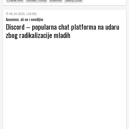
Charlie Kirk
Donald Trump
kolumne
Slavoj Žižek
06.10.2025. (16:00)
Anonimni, ali ne i nevidljivi
Discord – popularna chat platforma na udaru
zbog radikalizacije mladih