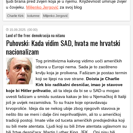
ljudi brana pred zvijeri koja je u njemu. Književnost umiruje zvijer
u čovjeku.
Miljenko Jergović
za svoj blog
Charlie Kirk
kolumne
Miljenko Jergović
15.09.2025. (00:00)
Land of the free: demokracija na nišanu
Puhovski: Kada vidim SAD, hvata me hrvatski
nacionalizam
Tog primitivizma kakvog vidimo uoči američkih
izbora u Europi nema. Sada je to zaoštreno
krvlju koja je prolivena. Fašizam je postao termin
koji se lijepi na sve strane.
Doista je Charlie
Kirk bio radikalni desničar, imao je stavove
koje bi Hitler prihvatio
, ali ta ideja da bi se u SAD-u mogao
uvesti fašizam u smislu sustava kakav je bio u Njemačkoj ili Italiji
još je uvijek nezamisliva. To su fraze koje opravdavaju
krvoproliće. Ideja da se nekog ubije zbog njegovih stavova je
nešto što se meni i dalje čini neprihvatljivim, ali to u američkoj
tradiciji postoji. Imate više od tuceta američkih predsjednika koji
su bili mete atentata. Ljudi koji su bili žrtve atentata uglavnom su
bili žrtve desničara: Martin Luther King, JFK… Oni nisu bili