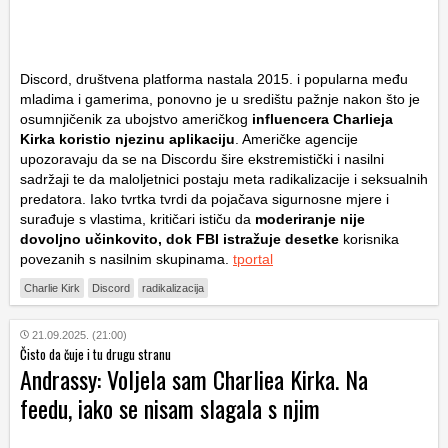
Discord, društvena platforma nastala 2015. i popularna među
mladima i gamerima, ponovno je u središtu pažnje nakon što je
osumnjičenik za ubojstvo američkog
influencera Charlieja
Kirka koristio njezinu aplikaciju
. Američke agencije
upozoravaju da se na Discordu šire ekstremistički i nasilni
sadržaji te da maloljetnici postaju meta radikalizacije i seksualnih
predatora. Iako tvrtka tvrdi da pojačava sigurnosne mjere i
surađuje s vlastima, kritičari ističu da
moderiranje nije
dovoljno učinkovito, dok FBI istražuje desetke
korisnika
povezanih s nasilnim skupinama.
tportal
Charlie Kirk
Discord
radikalizacija
21.09.2025. (21:00)
Čisto da čuje i tu drugu stranu
Andrassy: Voljela sam Charliea Kirka. Na
feedu, iako se nisam slagala s njim