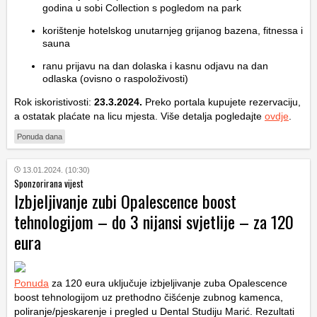
godina u sobi Collection s pogledom na park
korištenje hotelskog unutarnjeg grijanog bazena, fitnessa i
sauna
ranu prijavu na dan dolaska i kasnu odjavu na dan
odlaska (ovisno o raspoloživosti)
Rok iskoristivosti:
23.3.2024.
Preko portala kupujete rezervaciju,
a ostatak plaćate na licu mjesta. Više detalja pogledajte
ovdje
.
Ponuda dana
13.01.2024. (10:30)
Sponzorirana vijest
Izbjeljivanje zubi Opalescence boost
tehnologijom – do 3 nijansi svjetlije – za 120
eura
Ponuda
za 120 eura uključuje izbjeljivanje zuba Opalescence
boost tehnologijom uz prethodno čišćenje zubnog kamenca,
poliranje/pjeskarenje i pregled u Dental Studiju Marić. Rezultati