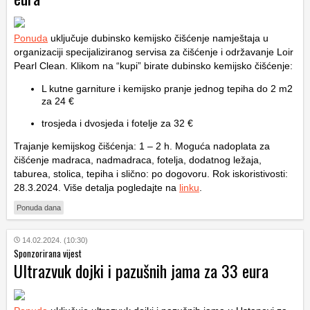
Ponuda
uključuje dubinsko kemijsko čišćenje namještaja u
organizaciji specijaliziranog servisa za čišćenje i održavanje Loir
Pearl Clean. Klikom na “kupi” birate dubinsko kemijsko čišćenje:
L kutne garniture i kemijsko pranje jednog tepiha do 2 m2
za 24 €
trosjeda i dvosjeda i fotelje za 32 €
Trajanje kemijskog čišćenja: 1 – 2 h. Moguća nadoplata za
čišćenje madraca, nadmadraca, fotelja, dodatnog ležaja,
taburea, stolica, tepiha i slično: po dogovoru. Rok iskoristivosti:
28.3.2024. Više detalja pogledajte na
linku
.
Ponuda dana
14.02.2024. (10:30)
Sponzorirana vijest
Ultrazvuk dojki i pazušnih jama za 33 eura