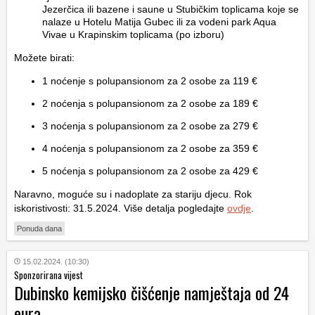
Jezerčica ili bazene i saune u Stubičkim toplicama koje se
nalaze u Hotelu Matija Gubec ili za vodeni park Aqua
Vivae u Krapinskim toplicama (po izboru)
Možete birati:
1 noćenje s polupansionom za 2 osobe za 119 €
2 noćenja s polupansionom za 2 osobe za 189 €
3 noćenja s polupansionom za 2 osobe za 279 €
4 noćenja s polupansionom za 2 osobe za 359 €
5 noćenja s polupansionom za 2 osobe za 429 €
Naravno, moguće su i nadoplate za stariju djecu. Rok
iskoristivosti: 31.5.2024. Više detalja pogledajte
ovdje
.
Ponuda dana
15.02.2024. (10:30)
Sponzorirana vijest
Dubinsko kemijsko čišćenje namještaja od 24
eura