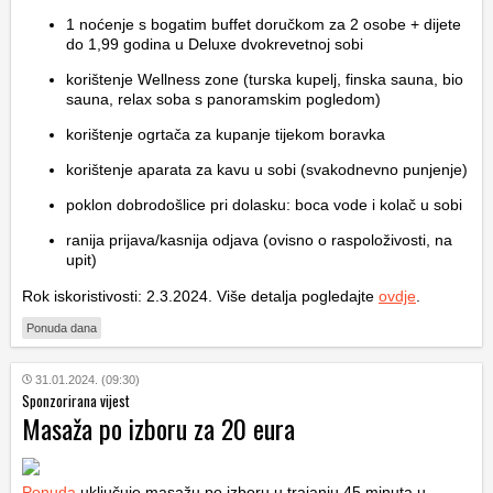
1 noćenje s bogatim buffet doručkom za 2 osobe + dijete
do 1,99 godina u Deluxe dvokrevetnoj sobi
korištenje Wellness zone (turska kupelj, finska sauna, bio
sauna, relax soba s panoramskim pogledom)
korištenje ogrtača za kupanje tijekom boravka
korištenje aparata za kavu u sobi (svakodnevno punjenje)
poklon dobrodošlice pri dolasku: boca vode i kolač u sobi
ranija prijava/kasnija odjava (ovisno o raspoloživosti, na
upit)
Rok iskoristivosti: 2.3.2024. Više detalja pogledajte
ovdje
.
Ponuda dana
31.01.2024. (09:30)
Sponzorirana vijest
Masaža po izboru za 20 eura
Ponuda
uključuje masažu po izboru u trajanju 45 minuta u