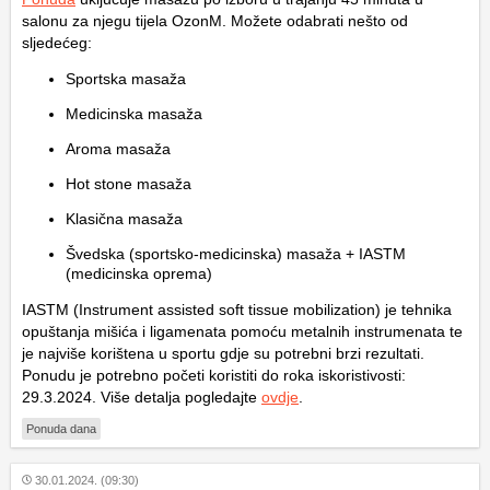
salonu za njegu tijela OzonM. Možete odabrati nešto od
sljedećeg:
Sportska masaža
Medicinska masaža
Aroma masaža
Hot stone masaža
Klasična masaža
Švedska (sportsko-medicinska) masaža + IASTM
(medicinska oprema)
IASTM (Instrument assisted soft tissue mobilization) je tehnika
opuštanja mišića i ligamenata pomoću metalnih instrumenata te
je najviše korištena u sportu gdje su potrebni brzi rezultati.
Ponudu je potrebno početi koristiti do roka iskoristivosti:
29.3.2024. Više detalja pogledajte
ovdje
.
Ponuda dana
30.01.2024. (09:30)