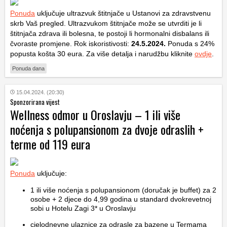
Ponuda
uključuje ultrazvuk štitnjače u Ustanovi za zdravstvenu
skrb Vaš pregled. Ultrazvukom štitnjače može se utvrditi je li
štitnjača zdrava ili bolesna, te postoji li hormonalni disbalans ili
čvoraste promjene. Rok iskoristivosti:
24.5.2024.
Ponuda s 24%
popusta košta 30 eura. Za više detalja i narudžbu kliknite
ovdje
.
Ponuda dana
15.04.2024. (20:30)
Sponzorirana vijest
Wellness odmor u Oroslavju – 1 ili više
noćenja s polupansionom za dvoje odraslih +
terme od 119 eura
Ponuda
uključuje:
1 ili više noćenja s polupansionom (doručak je buffet) za 2
osobe + 2 djece do 4,99 godina u standard dvokrevetnoj
sobi u Hotelu Zagi 3* u Oroslavju
cjelodnevne ulaznice za odrasle za bazene u Termama