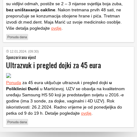
su vidljivi odmah, postiže se 2 – 3 nijanse svjetlija boja zuba,
bez uništavanja cakline
. Nakon tretmana prvih 48 sati, ne
preporučuje se konzumacija obojene hrane i pića. Tretman
izvodi dr.med.dent. Maja Marić uz svoje medicinsko osoblje.
Više detalja pogledajte
ovdje
.
Ponuda dana
12.01.2024. (09:30)
Sponzorirana vijest
Ultrazvuk i pregled dojki za 45 eura
Ponuda
za 45 eura uključuje ultrazvuk i pregled dojki
u
Poliklinici Đurić
u Martićevoj. UZV se obavlja na kvalitetnom
uređaju Samsung HS 50 koji je predstavljen svijetu u 2016.-e
godine (ima 3 sonde, za dojke, vaginalni i 4D UZV). Rok
iskoristivosti: 26.2.2024. Radno vrijeme je od ponedjeljka do
petka od 9 do 19 h. Detalje pogledajte
ovdje
.
Ponuda dana