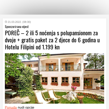
KATEGORIJE
21.03.2022. (08:30)
Sponzorirana vijest
POREČ – 2 ili 5 noćenja s polupansionom za
HRVATSKI
dvoje + gratis paket za 2 djece do 6 godina u
WEB
Hotelu Filipini od 1.199 kn
Ponuda
nudi opcije