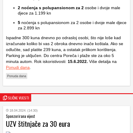
2 noćenja s polupansionom za 2
osobe i dvoje male
djece za 1.199 kn
5
noćenja s polupansionom za 2 osobe i dvoje male djece
za 2.899 kn
Ispadne 300 kuna dnevno po odrasloj osobi, što nije loše kad
izračunate koliko bi vas 2 obroka dnevno inače koštala. Ako se
odlučite, sad platite 239 kuna, a ostatak prilikom korištenja.
Parking je uključen. Do centra Poreča i plaže ste za oko 5
minuta autom. Rok iskoristivosti:
15.6.2022.
Više detalja na
Ponudi dana
.
Ponuda dana
SLIČNE VIJESTI
18.04.2024. (14:30)
Sponzorirana vijest
UZV štitnjače za 30 eura