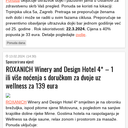
Ponuda
uključuje ultrazvuk dojki i pazušnih jama u Ustanovi za
zdravstvenu skrb Vaš pregled. Ponuda se koristi na lokaciji:
Trpinjska ulica 5a, Zagreb. Pretraga se preporučuje ženama
svih dobi i može se raditi u svim fazama ciklusa. Preporučuje se
preventivno obavljanje ultrazvuka dojki bar jednom godišnje već
od 25. godine . Rok iskoristivosti:
22.3.2024.
Cijena s 40%
popusta je 33 eura. Detalje pogledajte
ovdje
.
Ponuda dana
13.02.2024. (14:30)
Sponzorirana vijest
ROXANICH Winery and Design Hotel 4* – 1
ili više noćenja s doručkom za dvoje uz
wellness za 139 eura
ROXANICH
Winery and Design Hotel 4* smješten je na obronku
brežuljka, ispod pitome sjene Motovuna, s pogledom na sanjive
krajolike doline rijeke Mirne. Gostima hotela na raspolaganju je
Wellness sa dvije saune, relax zonom i prostorom za masaže.
Ponuda uključuje: