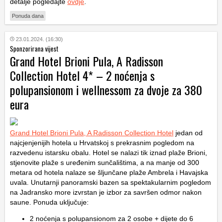
detalje pogledajte
ovdje
.
Ponuda dana
23.01.2024. (16:30)
Sponzorirana vijest
Grand Hotel Brioni Pula, A Radisson
Collection Hotel 4* – 2 noćenja s
polupansionom i wellnessom za dvoje za 380
eura
Grand Hotel Brioni Pula, A Radisson Collection Hotel
jedan od
najcjenjenijih hotela u Hrvatskoj s prekrasnim pogledom na
razvedenu istarsku obalu. Hotel se nalazi tik iznad plaže Brioni,
stjenovite plaže s uređenim sunčalištima, a na manje od 300
metara od hotela nalaze se šljunčane plaže Ambrela i Havajska
uvala. Unutarnji panoramski bazen sa spektakularnim pogledom
na Jadransko more izvrstan je izbor za savršen odmor nakon
saune. Ponuda uključuje:
2 noćenja s polupansionom za 2 osobe + dijete do 6