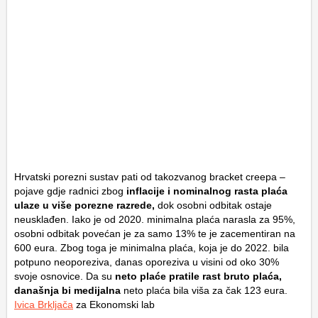
Hrvatski porezni sustav pati od takozvanog
bracket creepa
–
pojave gdje radnici zbog
inflacije i nominalnog rasta plaća
ulaze u više porezne razrede,
dok osobni odbitak ostaje
neusklađen. Iako je od 2020. minimalna plaća narasla za 95%,
osobni odbitak povećan je za samo 13% te je zacementiran na
600 eura. Zbog toga je minimalna plaća, koja je do 2022. bila
potpuno neoporeziva, danas oporeziva u visini od oko 30%
svoje osnovice. Da su
neto plaće pratile rast bruto plaća,
današnja bi medijalna
neto plaća bila viša za čak 123 eura.
Ivica Brkljača
za Ekonomski lab