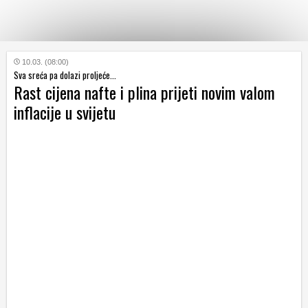
KATEGORIJE
10.03. (08:00)
Sva sreća pa dolazi proljeće...
Rast cijena nafte i plina prijeti novim valom
HRVATSKI
inflacije u svijetu
WEB