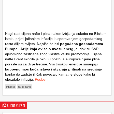
Nagli rast cijena nafte i plina nakon izbijanja sukoba na Bliskom
istoku prijeti jačanjem inflacije i usporavanjem gospodarskog
rasta diljem svijeta. Najviše će biti
pogođena gospodarstva
Europe i Azije koja ovise o uvozu energije
, dok su SAD
djelomično zaštićene zbog vlastite velike proizvodnje. Cijena
nafte Brent skočila je oko 30 posto, a europske cijene plina
porasle su za dvije trećine. Viši troškovi energije smanjuju
kupovnu moć kućanstava i stvaraju pritisak
na središnje
banke da zadrže ili čak povećaju kamatne stope kako bi
obuzdale inflaciju.
Poslovni
inflacija
rat u Iranu
SLIČNE VIJESTI