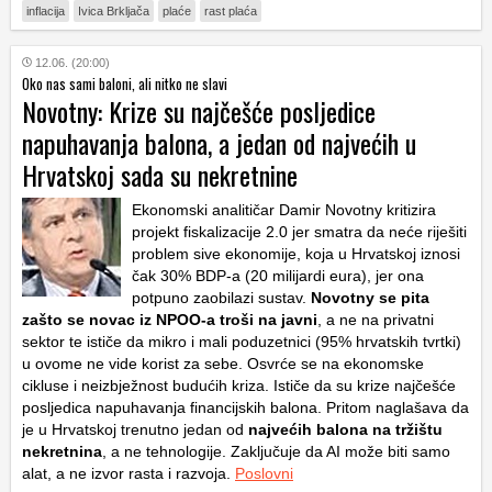
inflacija
Ivica Brkljača
plaće
rast plaća
12.06. (20:00)
Oko nas sami baloni, ali nitko ne slavi
Novotny: Krize su najčešće posljedice
napuhavanja balona, a jedan od najvećih u
Hrvatskoj sada su nekretnine
Ekonomski analitičar Damir Novotny kritizira
projekt fiskalizacije 2.0 jer smatra da neće riješiti
problem sive ekonomije, koja u Hrvatskoj iznosi
čak 30% BDP-a (20 milijardi eura), jer ona
potpuno zaobilazi sustav.
Novotny se pita
zašto se novac iz NPOO-a troši na javni
, a ne na privatni
sektor te ističe da mikro i mali poduzetnici (95% hrvatskih tvrtki)
u ovome ne vide korist za sebe. Osvrće se na ekonomske
cikluse i neizbježnost budućih kriza. Ističe da su krize najčešće
posljedica napuhavanja financijskih balona. Pritom naglašava da
je u Hrvatskoj trenutno jedan od
najvećih
balona na tržištu
nekretnina
, a ne tehnologije. Zaključuje da AI može biti samo
alat, a ne izvor rasta i razvoja.
Poslovni