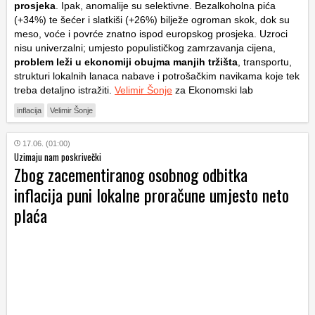
prosjeka
. Ipak, anomalije su selektivne. Bezalkoholna pića
(+34%) te šećer i slatkiši (+26%) bilježe ogroman skok, dok su
meso, voće i povrće znatno ispod europskog prosjeka. Uzroci
nisu univerzalni; umjesto populističkog zamrzavanja cijena,
problem leži u ekonomiji obujma manjih tržišta
, transportu,
strukturi lokalnih lanaca nabave i potrošačkim navikama koje tek
treba detaljno istražiti.
Velimir Šonje
za Ekonomski lab
inflacija
Velimir Šonje
17.06. (01:00)
Uzimaju nam poskrivečki
Zbog zacementiranog osobnog odbitka
inflacija puni lokalne proračune umjesto neto
plaća