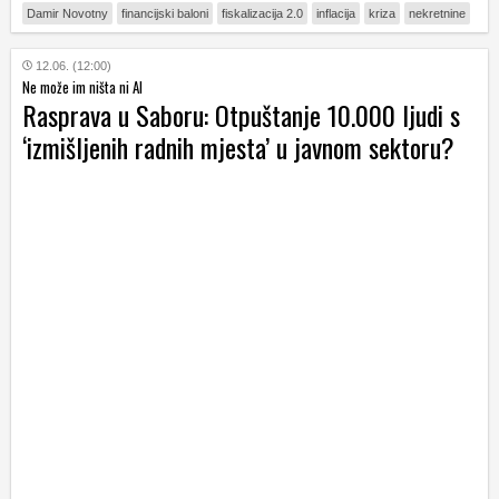
Damir Novotny
financijski baloni
fiskalizacija 2.0
inflacija
kriza
nekretnine
12.06. (12:00)
Ne može im ništa ni AI
Rasprava u Saboru: Otpuštanje 10.000 ljudi s
‘izmišljenih radnih mjesta’ u javnom sektoru?