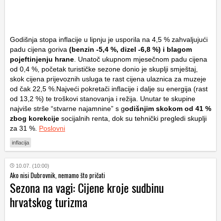
Godišnja stopa inflacije u lipnju je usporila na 4,5 % zahvaljujući
padu cijena goriva
(benzin -5,4 %, dizel -6,8 %) i blagom
pojeftinjenju hrane
. Unatoč ukupnom mjesečnom padu cijena
od 0,4 %, početak turističke sezone donio je skuplji smještaj,
skok cijena prijevoznih usluga te rast cijena ulaznica za muzeje
od čak 22,5 %.Najveći pokretači inflacije i dalje su energija (rast
od 13,2 %) te troškovi stanovanja i režija. Unutar te skupine
najviše strše “stvarne najamnine” s g
odišnjim skokom od 41 %
zbog korekcije
socijalnih renta, dok su tehnički pregledi skuplji
za 31 %.
Poslovni
inflacija
10.07. (10:00)
Ako nisi Dubrovnik, nemamo što pričati
Sezona na vagi: Cijene kroje sudbinu
hrvatskog turizma