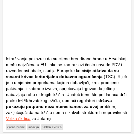
Istraživanja pokazuju da su cijene brendirane hrane u Hrvatskoj
među najvišima u EU. Iako se kao razlozi često navode PDV i
razvedenost obale, studija Europske komisije
otkriva da su
stvarni krivac teritorijalna dobavna ograničenja
(TSC). Riječ
je o umjetnim preprekama kojima dobavljači, kroz promjene
pakiranja ili zabrane izvoza, sprječavaju trgovce da jeftinije
nabavljaju robu s drugih tržišta. Unatoč tome što pet lanaca drži
preko 56 % hrvatskog tržišta, domaći regulatori i
država
pokazuju potpunu nezainteresiranost za ovaj
problem,
zaključujući da na tržištu nema nikakvih strukturnih nepravilnosti.
Velika škrtica
za Jutarnji
cijene hrane
inflacija
Velika škrtica