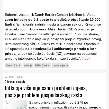
Saborski zastupnik Damir Barbir (Centar) kritizirao je Vladu
zbog inflacije od 5,2 posto te predložio otpuštanje 10.000
ljudi
s “izmišljenih” radnih mjesta u javnom sektoru, čime bi se
uštedjelo 500 milijuna eura. Mišel Jakšić (SDP) prozvao je
Hrvatsku kao “šampiona inflacije” u eurozoni. S druge strane,
HDZ-ov Ivan Radić najavio je povijesni projekt izgradnje novog,
ultra-modernog KBC-a Osijek za milijun pacijenata. Oporba je
još upozorila
na betonizaciju i uništavanje prirode u Istri i
priobalju
, dok se Josip Jurčević (NZ) osvrnuo na opasnosti
umjetne inteligencije koja “ukida smisao čovjeka”.
Index
Damir Barbir
inflacija
Mišel Jakšić
radna mjesta
09.06. (13:00)
Odnosno nerasta
Inflacija više nije samo problem cijena,
postaje problem gospodarskog rasta
Sa svibanjskom inflacijom od 5,2 % po
nacionalnom indeksu,
Hrvatska je ponovno u