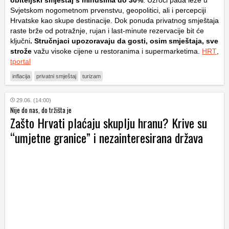
Svjetskom nogometnom prvenstvu, geopolitici, ali i percepciji
Hrvatske kao skupe destinacije. Dok ponuda privatnog smještaja
raste brže od potražnje, rujan i last-minute rezervacije bit će
ključni
. Stručnjaci upozoravaju da gosti, osim smještaja, sve
strože
važu visoke cijene u restoranima i supermarketima.
HRT
,
tportal
inflacija
privatni smještaj
turizam
29.06. (14:00)
Nije do nas, do tržišta je
Zašto Hrvati plaćaju skuplju hranu? Krive su
“umjetne granice” i nezainteresirana država