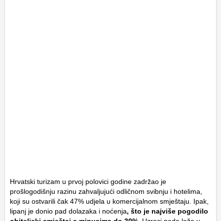
Hrvatski turizam u prvoj polovici godine zadržao je
prošlogodišnju razinu zahvaljujući odličnom svibnju i hotelima,
koji su ostvarili čak 47% udjela u komercijalnom smještaju. Ipak,
lipanj je donio pad dolazaka i noćenja
, što je najviše pogodilo
obiteljski smještaj s minusima do 30%
. Uzroci pada leže u