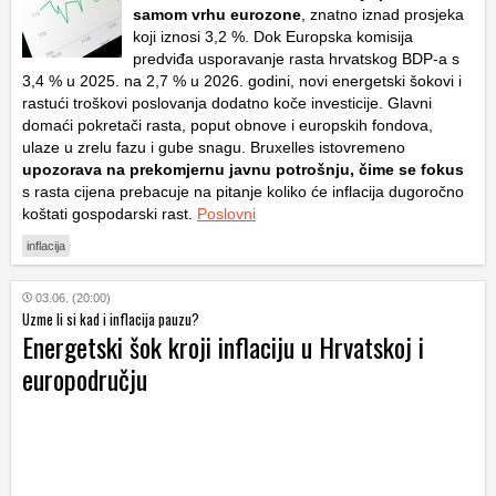
samom vrhu eurozone
, znatno iznad prosjeka
koji iznosi 3,2 %. Dok Europska komisija
predviđa usporavanje rasta hrvatskog BDP-a s
3,4 % u 2025. na 2,7 % u 2026. godini, novi energetski šokovi i
rastući troškovi poslovanja dodatno koče investicije. Glavni
domaći pokretači rasta, poput obnove i europskih fondova,
ulaze u zrelu fazu i gube snagu. Bruxelles istovremeno
upozorava na prekomjernu javnu potrošnju, čime se fokus
s rasta cijena prebacuje na pitanje koliko će inflacija dugoročno
koštati gospodarski rast.
Poslovni
inflacija
03.06. (20:00)
Uzme li si kad i inflacija pauzu?
Energetski šok kroji inflaciju u Hrvatskoj i
europodručju