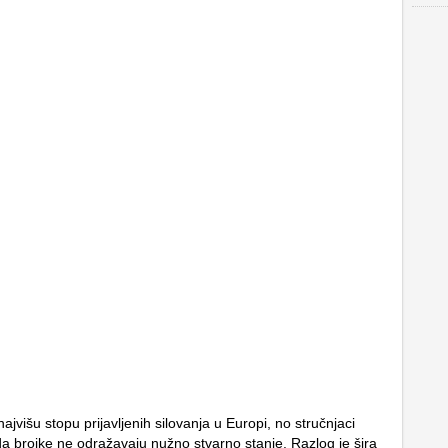
jvišu stopu prijavljenih silovanja u Europi, no stručnjaci
a brojke ne odražavaju nužno stvarno stanje. Razlog je šira