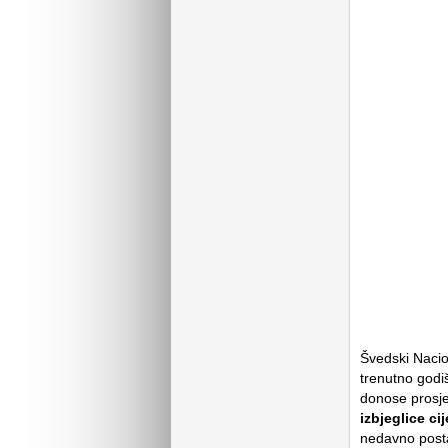
Švedski Nacion
trenutno godiš
donose prosje
izbjeglice ci
nedavno postal