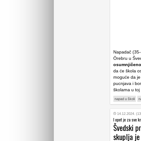
Napadač (35-g
Örebru u Šved
osumnjičen
da će škola os
moguće da je
pucnjava i bo
školama u toj 
napad u školi
n
14.12.2024. (13
I opet je za sve 
Švedski pr
skuplja je