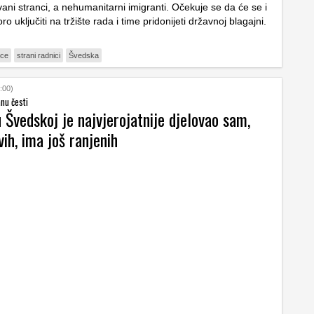
ani stranci, a nehumanitarni imigranti. Očekuje se da će se i
ro uključiti na tržište rada i time pridonijeti državnoj blagajni.
ice
strani radnici
Švedska
:00)
nu česti
Švedskoj je najvjerojatnije djelovao sam,
ih, ima još ranjenih