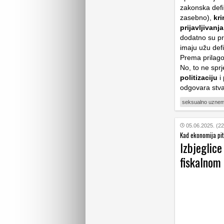
zakonska defini
zasebno),
kri
prijavljivanja
dodatno su pr
imaju užu defi
Prema prilago
No, to ne sp
politizaciju
i 
odgovara stvar
seksualno uznem
05.06.2025. (22
Kad ekonomija pita
Izbjeglice
fiskalnom 