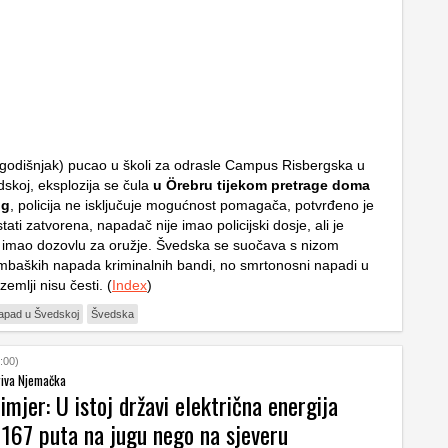
odišnjak) pucao u školi za odrasle Campus Risbergska u
skoj, eksplozija se čula
u Örebru tijekom pretrage doma
og
, policija ne isključuje mogućnost pomagača, potvrđeno je
tati zatvorena, napadač nije imao policijski dosje, ali je
 imao dozovlu za oružje. Švedska se suočava s nizom
mbaških napada kriminalnih bandi, no smrtonosni napadi u
zemlji nisu česti. (
Index
)
apad u Švedskoj
Švedska
:00)
kriva Njemačka
imjer: U istoj državi električna energija
 167 puta na jugu nego na sjeveru