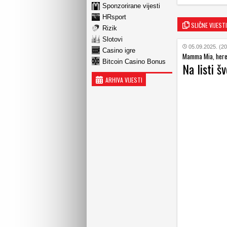
Sponzorirane vijesti
HRsport
SLIČNE VIJESTI
Rizik
Slotovi
05.09.2025. (20
Casino igre
Mamma Mia, here 
Bitcoin Casino Bonus
Na listi š
ARHIVA VIJESTI