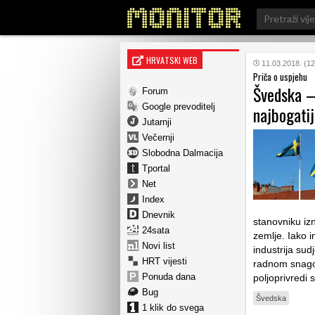
Search
for:
HRVATSKI WEB
11.03.2018. (12
Priča o uspjehu
Švedska –
Forum
Google prevoditelj
najbogatij
Jutarnji
Večernji
Slobodna Dalmacija
Tportal
Net
Index
Dnevnik
stanovniku izn
24sata
zemlje. Iako 
Novi list
industrija sud
HRT vijesti
radnom snagom
Ponuda dana
poljoprivredi
Bug
Švedska
1 klik do svega