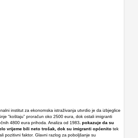
alni institut za ekonomska istraživanja utvrdio je da izbjeglice
nje “koštaju” proračun oko 2500 eura, dok ostali imigranti
čnih 4800 eura prihoda. Analiza od 1983
. pokazuje da su
jelo vrijeme bili neto trošak, dok su imigranti općenito
tek
i pozitivni faktor. Glavni razlog za poboljšanje su