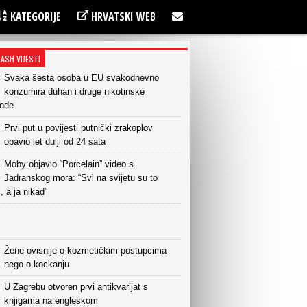
KATEGORIJE
HRVATSKI WEB
LASH VIJESTI
Svaka šesta osoba u EU svakodnevno
konzumira duhan i druge nikotinske
vode
Prvi put u povijesti putnički zrakoplov
obavio let dulji od 24 sata
Moby objavio “Porcelain” video s
Jadranskog mora: “Svi na svijetu su to
i, a ja nikad”
Žene ovisnije o kozmetičkim postupcima
nego o kockanju
U Zagrebu otvoren prvi antikvarijat s
knjigama na engleskom