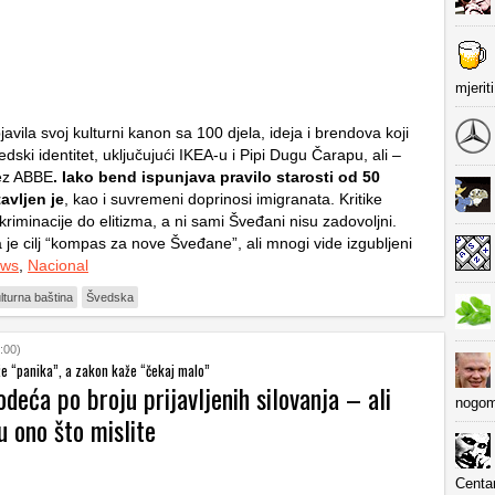
mjerit
avila svoj kulturni kanon sa 100 djela, ideja i brendova koji
vedski identitet, uključujući IKEA-u i Pipi Dugu Čarapu, ali –
ez ABBE
. Iako bend ispunjava pravilo starosti od 50
avljen je
, kao i suvremeni doprinosi imigranata. Kritike
skriminacije do elitizma, a ni sami Šveđani nisu zadovoljni.
 je cilj “kompas za nove Šveđane”, ali mnogi vide izgubljeni
ews
,
Nacional
lturna baština
Švedska
:00)
že “panika”, a zakon kaže “čekaj malo”
deća po broju prijavljenih silovanja – ali
nogom
u ono što mislite
Centa