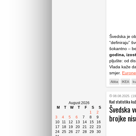
Švedska je obj
“definiraju” š
šokantno – b
godina, izost
pljušte: od di
Vlada kaže da
smjer.
Euron
Abba
IKEA
ku
08.08.2025. (19
Kad statistika ka
August 2026
Švedska vo
M
T
W
T
F
S
S
1
2
brojke nis
3
4
5
6
7
8
9
10
11
12
13
14
15
16
17
18
19
20
21
22
23
24
25
26
27
28
29
30