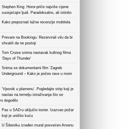
Stephen King: Horor-priče najviše cijene
suosjećajni ljudi. Paradoksalno, ali istinito
Kako prepoznati lažne recenzije mobitela
Prevare na Bookingu: Rezervirali vilu da bi
shvatili da ne postoji
Tom Cruise snima nastavak kultnog filma
‘Days of Thunder’
Snima se dokumentarni film ‘Zagreb
Underground – Kako je počeo rave u mom
‘Vjesnik u plamenu‘. Pogledajte strip koji je
nastao na temelju istraživanja što se
vo dogodilo
Pas u SAD-u uključio toster. Izazvao požar
koji je uništio kuću
U Šibeniku izrađen mural posvećen Arsenu