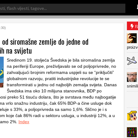
F
:30)
 od siromašne zemlje do jedne od
ih na svijetu
proiz
Sredinom 19. stoljeća Švedska je bila siromašna zemlja
na periferiji Europe, preživljavalo se od poljoprivrede, no
zahvaljujući brojnim reformama uspjeli su se “priključiti”
globalnom razvoju, pratiti industrijske revolucije te se
transformirati u jednu od najboljih zemalja svijeta. Danas
snimil
Švedska ima oko 10 milijuna stanovnika, BDP po
osi preko 51 tisuću dolara, što je svrstava među najbogatije
ima vrlo snažnu industriju, čak 65% BDP-a čine usluge dok
jeluje s 33%, a poljoprivreda sa samo 1,6%. Slično je i s
 koje čak 86% radi u sektoru usluga, u industriji 12%, a u
 samo 2%.
Index