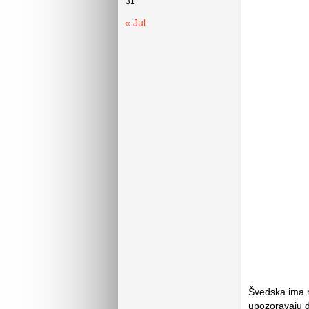
31
« Jul
Švedska ima na
upozoravaju d