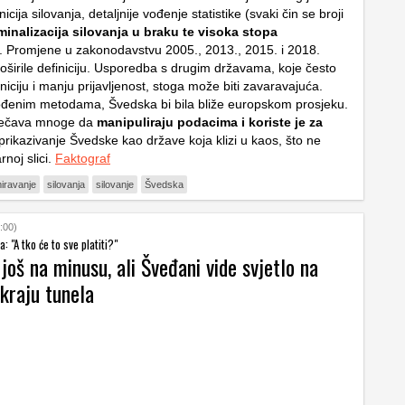
cija silovanja, detaljnije vođenje statistike (svaki čin se broji
minalizacija silovanja u braku te visoka stopa
. Promjene u zakonodavstvu 2005., 2013., 2015. i 2018.
oširile definiciju. Usporedba s drugim državama, koje često
niciju i manju prijavljenost, stoga može biti zavaravajuća.
đenim metodama, Švedska bi bila bliže europskom prosjeku.
rječava mnoge da
manipuliraju podacima i koriste je za
prikazivanje Švedske kao države koja klizi u kaos, što ne
noj slici.
Faktograf
iravanje
silovanja
silovanje
Švedska
:00)
: "A tko će to sve platiti?"
 još na minusu, ali Šveđani vide svjetlo na
kraju tunela