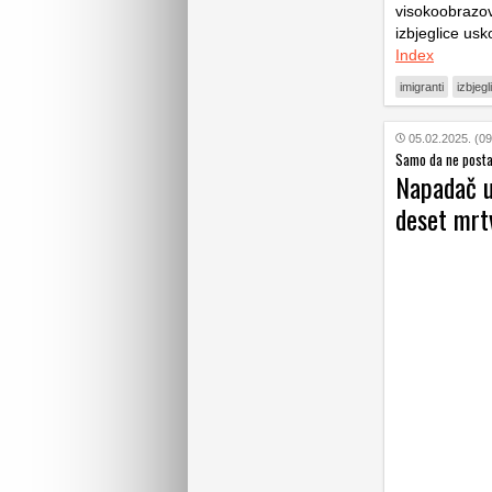
visokoobrazov
izbjeglice usko
Index
imigranti
izbjegl
05.02.2025. (09
Samo da ne posta
Napadač u 
deset mrtv