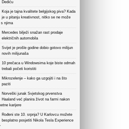
Dediću
Koja je tajna kvalitete belgijskog piva? Kada
je u pitanju kreativnost, nitko se ne može
i s njima
Mercedes bilježi snažan rast prodaje
električnih automobila
Svijet je prošle godine dobio gotovo milijun
novih milijunaša
10 prečaca u Windowsima koje biste odmah
trebali početi koristiti
Mikrozelenje – kako ga uzgojiti i na što
paziti
Norveški junak Svjetskog prvenstva
Haaland već planira život na farmi nakon
etne karijere
Rođeni ste 10. srpnja? U Karlovcu možete
besplatno posjetiti Nikola Tesla Experience
r