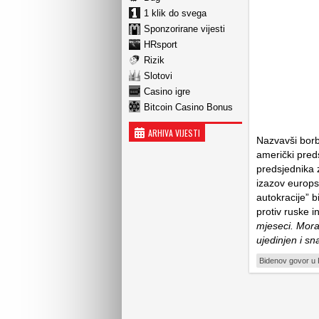
1 klik do svega
Sponzorirane vijesti
HRsport
Rizik
Slotovi
Casino igre
Bitcoin Casino Bonus
ARHIVA VIJESTI
Nazvavši borb
američki pred
predsjednika 
izazov europs
autokracije” b
protiv ruske i
mjeseci. Mora
ujedinjen i sn
Bidenov govor u 