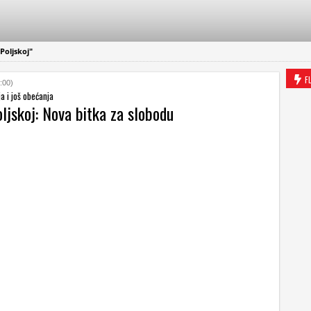
Poljskoj"
F
:00)
a i još obećanja
ljskoj: Nova bitka za slobodu