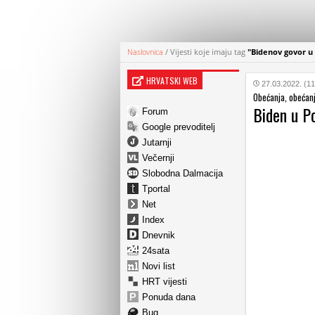
Naslovnica
/
Vijesti koje imaju tag
"Bidenov govor u 
HRVATSKI WEB
27.03.2022. (11
Obećanja, obećanj
Biden u Po
Forum
Google prevoditelj
Jutarnji
Večernji
Slobodna Dalmacija
Tportal
Net
Index
Dnevnik
24sata
Novi list
HRT vijesti
Ponuda dana
Bug