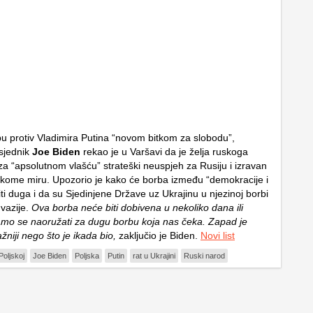
u protiv Vladimira Putina “novom bitkom za slobodu”,
sjednik
Joe Biden
rekao je u Varšavi da je želja ruskoga
za “apsolutnom vlašću” strateški neuspjeh za Rusiju i izravan
kome miru. Upozorio je kako će borba između “demokracije i
iti duga i da su Sjedinjene Države uz Ukrajinu u njezinoj borbi
nvazije.
Ova borba neće biti dobivena u nekoliko dana ili
mo se naoružati za dugu borbu koja nas čeka. Zapad je
ažniji nego što je ikada bio,
zaključio je Biden.
Novi list
Poljskoj
Joe Biden
Poljska
Putin
rat u Ukrajini
Ruski narod