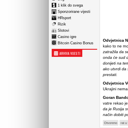
1 klik do svega
Sponzorirane vijesti
HRsport
Rizik
Slotovi
Casino igre
Odvjetnica N
Bitcoin Casino Bonus
kako to ne mo
zatražila da 
ARHIVA VIJESTI
onda će sud d
donijeti na te
ako utvrdi da 
prestati.
Odvjetnica V
Ukrajini nem
Goran Bando
vatre rekao j
da je Rusija 
način dobiti p
Otvoreno
rat u