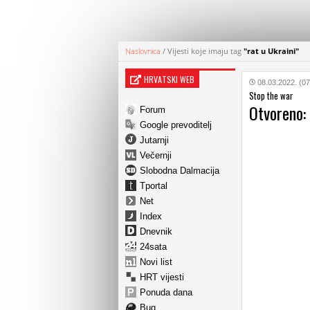
Naslovnica
/
Vijesti koje imaju tag
"rat u Ukraini"
HRVATSKI WEB
08.03.2022. (07
Stop the war
Otvoreno: 
Forum
Google prevoditelj
Jutarnji
Večernji
Slobodna Dalmacija
Tportal
Net
Index
Dnevnik
24sata
Novi list
HRT vijesti
Ponuda dana
Bug