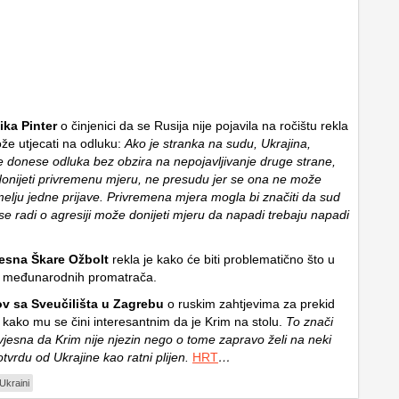
ika Pinter
o činjenici da se Rusija nije pojavila na ročištu rekla
že utjecati na odluku:
Ako je stranka na sudu, Ukrajina,
se donese odluka bez obzira na nepojavljivanje druge strane,
onijeti privremenu mjeru, ne presudu jer se ona ne može
melju jedne prijave. Privremena mjera mogla bi značiti da sud
se radi o agresiji može donijeti mjeru da napadi trebaju napadi
esna Škare Ožbolt
rekla je kako će biti problematično što u
a međunarodnih promatrača.
v sa Sveučilišta u Zagrebu
o ruskim zahtjevima za prekid
e kako mu se čini interesantnim da je Krim na stolu.
To znači
svjesna da Krim nije njezin nego o tome zapravo želi na neki
otvrdu od Ukrajine kao ratni plijen.
HRT
…
 Ukraini