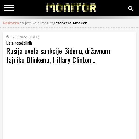
Naslovnica
/
Vijesti koje imaju tag
"sankcije Americi"
KATEGORIJE
15.03.2022. (18:00)
Lista nepoželjnih
HRVATSKI
Rusija uvela sankcije Bidenu, državnom
WEB
tajniku Blinkenu, Hillary Clinton…